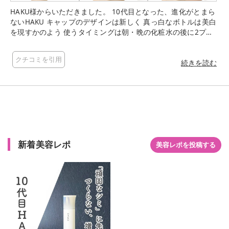
HAKU様からいただきました。 10代目となった、進化がとまら
ないHAKU キャップのデザインは新しく 真っ白なボトルは美白
を現すかのよう 使うタイミングは朝・晩の化粧水の後に2プッ
シュ 毎日きちんと適量を使うのが大切だそう 使用量が守れるプ
ッシュ式ボトル 白くやわらかなクリーム状のテクスチャー なめ
クチコミを引用
らかなのびで、よりみずみずしくなったように感じました しっ
続きを読む
とりと包み込むように密着 頬骨の辺りは特に念入りに塗りぬり
肌なじみも良くなって、ますます私好みの使い心地に 香りもほ
とんど感じないので、こだわりなく使いやすいのも魅力
新着美容レポ
美容レポを投稿する