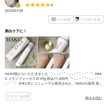
5
2025/07/26
いいね(
0
)
フォローする
美白ケアに！
HAKU様からいただきました ⠈⠂⠄⠄⠂⠁⠁⠂⠄⠄⠂⠁⠁⠂⠂⠁⠈⠂ HAK
U メラノフォーカスIV 45g 税込11,000円 ⠈⠂⠄⠄⠂⠁⠁⠂⠄⠄⠂⠁⠁
⠂⠂⠁⠈⠂ 今年2月にリニューアル発売された、HAKUの薬用 美白
*美容液（医薬部外品）の10代目！ 美白*有効成分の4MSKとm-
トラネキサム酸、抗炎症有効成分のグリチルリチン酸ジカリウ
クチコミを引用
ムが配合されています。 まるで乳液のようなミルキーなテクス
続きを読む
チャで、保湿感があります。 肌になじませると、ベタつくこと
なく塗り広げることができて重たさはあまり感じません。 朝も