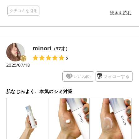
ミ・そばかすを防ぐ。 ○有効成分グリチルリチン酸ジカリウム
が炎症を抑え、肌あれを予防する。 化粧水の後に朝晩、2プッ
クチコミを引用
シュ。 軽い乳液のようなテクスチャーでとてものびがいい♡ と
続きを読む
ろけるように肌に浸透して使い心地がとてもいいです🥰
ベタつかない使用感ですが、肌がもちっとなります。 美白美
容液はサラッとしているものが多く、乾燥が気になったりする
のですが💦それがなくむしろしっとりするのが嬉しい♡ 使い続
けて20日くらいですが、明らかに肌がワントーン明るくなりま
minori
（
37
才）
した✨ くすみ感がなくなったように感じます！ 使い始めてから
お肌調子も良く、肌荒れもありません！ お得な詰め替え用もあ
5
るため、これはぜひ続けていきたいと思います✨ COSMEbi様よ
2025/07/18
りいただきました💗 ありがとうございました🥰
いいね(
0
)
フォローする
肌なじみよく、本気のシミ対策