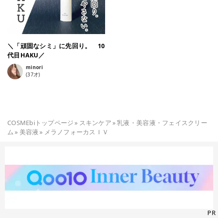
＼「頑固なシミ」に先回り。 10
代目HAKU／
minori
(
37
才)
COSMEbiトップページ
»
スキンケア
»
乳液・美容液・フェイスクリー
ム
»
美容液
»
メラノフォーカスＩＶ
PR