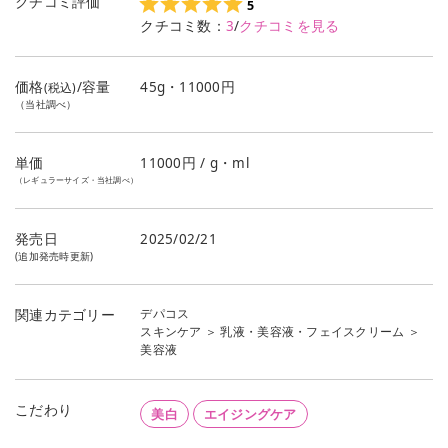
クチコミ評価
5
クチコミ数：
3
/
クチコミを見る
価格
/容量
45g・11000円
(税込)
（当社調べ）
単価
11000
円 / g・ml
（レギュラーサイズ・当社調べ）
発売日
2025/02/21
(追加発売時更新)
デパコス
関連カテゴリー
スキンケア
＞
乳液・美容液・フェイスクリーム
＞
美容液
こだわり
美白
エイジングケア