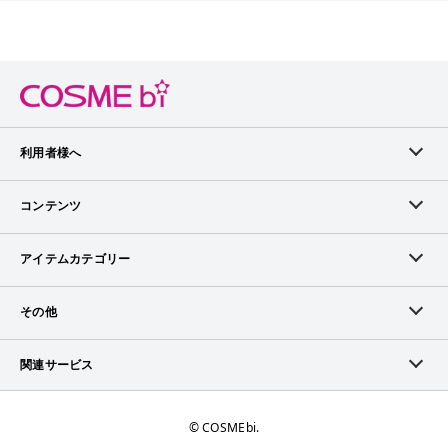
利用者様へ
メンバーログイン
コンテンツ
無料メンバー登録
ランキング
アイテムカテゴリー
メンバー会員について
アイテム・クチコミ
スキンケア
その他
アイテム掲載リクエスト
ブランドから探す
ベースメイク
お問い合わせ（ブランド様）
関連サービス
COSMEbiについて
ピックアップ特集
ポイントメイク
広告について
ママプレス
お問い合わせ
©︎ COSMEbi.
ブランド新着情報
ネイル・ネイルケア