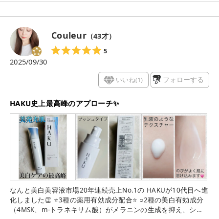
夜も使うことができるので、美白*ケアにしっかり取り組むなら
朝晩2回塗ると◎ 朝使うなら乳液やクリームの代わりにしても
よいかも。 じっくりお試しさせていただいたので、いろんなア
Couleur
（
43
才）
イテムと合わせて使ってみたのですが、テクスチャ的にどんな
アイテムとも合わせやすいので普段のスキンケアにプラスして
5
使いやすいと思いました！ 資生堂の研究で培われた技術が詰め
2025/09/30
込まれているので、美白*ケアを頑張りたい方におすすめです♡
*メラニンの生成を抑え、シミ・そばかすを防ぐ #ガチモニター
いいね(
1
)
フォローする
_HAKU
HAKU史上最高峰のアプローチ✨
なんと美白美容液市場20年連続売上No.1の HAKUが10代目へ進
化しました👏 ⭐️3種の薬用有効成分配合⭐️ ○2種の美白有効成分
（4MSK、m-トラネキサム酸）がメラニンの生成を抑え、シ