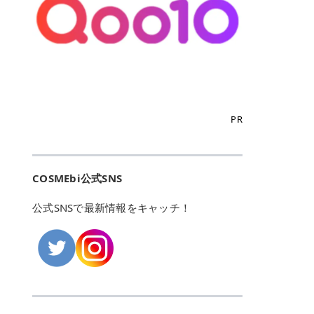
こからは、東京で人気のフレイアク
カリしたくありませんよね。エミナ
ント おすすめパーソナルカラー 02
> あんずのほのかに甘い香りがしま
るカーミングケアパッド」 ツボクサ
OFFクーポンなどを使って、SNSで
リニック・レジーナクリニック・エ
ルクリニックなら、最短1ヶ月ペー
モモ イエベ春・ブルベ夏 03 ワイン
すが > 強くないのでいつでも使える
エキス（保湿成分）配合で、肌荒れ
バズっている美容液やパック、限定
ミナルクリニック・リゼクリニック
スで通えるため、最短6ヶ月の全身
ベリー ブルベ冬 05 フィグピューレ
印象です > > 1本持っていると髪だ
や赤みが気になる肌をやさしく整え
の豪華キットをどこよりもお得にゲ
の4院について、おすすめのポイン
脱毛プランを選ぶことができます！
ブルベ夏・イエベ春 06 ラズベリー
けではなくボディやネイルケアにも
る低刺激設計のトナーパッドです。
ットできます✨ 豊富でリアルな口コ
トを詳しくご紹介します！ フレイア
（※予約状況や脱毛効果の個人差に
ケーキ ブルベ夏・ブルベ冬 07 フル
使えるのも◎ > > 引用元:コスメビ
アイテム詳細を見るQoo10での購入
ミや、ブランド公式ショップの出店
クリニック：選べるプランと女子に
よっては、6ヵ月で完了しない場合
ーツオレ イエベ春 40th ストロベリ
アイテム詳細を見るAmazonでのご
はこちら 4. SKINFOOD キャロット
も充実しているため、新作チェック
優しい手厚いサポート♡ ※満足度9
もあります）。 さらに、連続照射が
ーボンボン ブルベ夏 アイテム詳細
購入はこちら 2026年上半期 総合3
カロテン カーミングウォーターパッ
からリピート買いまで、美容マニア
6% 集計機関・アンケート内容：社
できる医療脱毛器を使っているた
を見るQoo10でのご購入はこちら
位 MAJOLICA MAJORCA（マジョリ
ド 「ゆらぎがちな肌をやさしく整え
の「欲しい」がすべて詰まったお買
内・施術済みフレイア顧客向けのア
め、全身の施術でも1回約60分で終
迷ったらこのカラーがおすすめ！ ナ
カ マジョルカ）「シャドーカスタマ
る植物由来カーミングケア」 βカロ
い物天国です。 Qoo10はこちら @C
ンケート 対象期間：2024/12/11～2
わります。 全国60院以上＆21時ま
PR
チュラルメイクなら「02 モモ」 自
イズ」 👑「シャドーカスタマイズ」
テンを含むにんじん由来成分で、乾
OSME アットコスメ（@cosme）
025/5/15 アンケート数:12606 フレ
で営業！ お仕事や学校の帰りにサク
然な血色感を演出できる万能カラ
の特徴 まばゆく発色フォルム整形シ
燥や外的刺激で不安定になりやすい
は、日本の美容マニアなら誰もが一
イアクリニックは、都内に新宿や渋
ッと寄りたい！という方にもエミナ
ー。 オフィスメイクなら「40th ス
ャドウ✨ 吸いこまれそうな奥行きの
肌をやさしく整えます。軽やかな使
度はお世話になる日本最大級の化粧
谷、銀座など7院があり、どこも駅
ルは強い味方。北海道から沖縄まで
トロベリーボンボン」 上品で落ち着
ある目もとをかなえる、フォルム整
用感も特長です。 アイテム詳細を見
品クチコミサイトです✨ 一番の魅力
から近くてアクセス抜群。平日は夜
全国に60院以上を展開しており、ど
いた印象に仕上がります。 毎日使い
形パウダーシャドウ。ひと塗りでま
るQoo10での購入はこちら 5. ANU
は、2,000万件を超える圧倒的なボ
COSMEbi公式SNS
21時まで開いているので、お仕事や
こも駅チカの好立地なんです。しか
やすい万能カラーなら「05 フィグ
ばゆく発色し、光の効果で目もとが
A 8ヒアルロン酸カテキンカーミン
リュームのリアルなクチコミ検索機
学校帰りにも通いやすいクリニック
も夜21時まで開いているので、忙し
ピューレ」 シーンを選ばず使える人
立体的に生まれ変わります。 実際に
グパッド 「うるおいを与えながら肌
能にあります。 自分の年齢や肌質
です。 ♡クイックプラン 時間をか
い毎日でも無理なく予定に組み込め
公式SNSで最新情報をキャッチ！
気カラーです。 韓国メイク・透明感
使用した方のクチコミ > 5 > 鮮やか
のキメを整えるバランスケアパッ
（乾燥肌・敏感肌など）、あるいは
けてしっかり脱毛。割引制度や保証
ます（※店舗によって診察時間は異
重視なら「06 ラズベリーケーキ」
発色✨ 吸い込まれそうな奥行きのあ
ド」 カテキン*1配合の極薄パッド
「毛穴」「美白」といった肌の悩み
サービスは充実！ 全身＋VIO 52,80
なります）。 そして嬉しいのが、施
青みピンクが透明感を引き立てま
る目もとを作れるアイシャドウ♡ >
で、肌にうるおいを与えながらキメ
に合わせてクチコミを絞り込めるた
0円(税込) 5回コース 所要時間が60
術室がカーテン仕切りではなくドア
す。 イエベ春なら「07 フルーツオ
パウダータイプなのに粉っぽさがな
を整え、すこやかな肌状態へ導くデ
め、自分に本当に合うコスメを失敗
分で完了 全身＋VIO＋顔 94,600円
付きの完全個室になっていること！
レ」 やわらかく可愛らしい印象に仕
くぴたっと密着♡発色が良くて煌め
イリーケアアイテムです。 *1 チャ
せずに見つけられる美容の羅針盤と
(税込) 5回コース 36箇所の脱毛が可
女性専用のプライベート空間なの
上がります。 よくある質問💡 色持
くパールが美しい✨ > 単色でも綺麗
カテキン（整肌成分） アイテム詳細
して絶大な信頼を得ています。 さら
能 ♡安心プラン １回、５回コー
で、周りの目を気にせずリラックス
ちはいい？ むちぷるティントはティ
にグラデーションを作れて簡単に立
を見るQoo10での購入はこちら 6.
に、年に数回発表される「ベストコ
ス、８回コースがあり、コース終了
して施術を受けられます。 痛みに配
ント処方のため、塗布後は色が定着
体感を出せます✨ > > カラーの名前
MEDIHEAL PDRNリフティングパッ
スメアワード（ベスコス）」は、日
後の追加照射の料金も設定していま
慮した医療脱毛器の導入と肌トラブ
しやすく、飲み物を飲んだあとでも
がまた可愛い💕 > PK321 ひとひら
ド 「ハリ感を意識したケアで肌をな
本の美容トレンドを大きく左右する