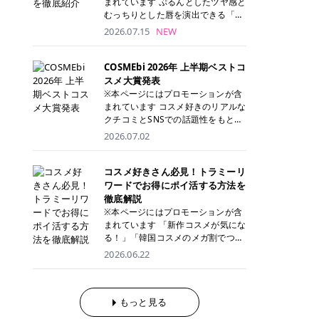
まれています ぷるんとしたツヤ感と
が多く、拭き取り後にそのまま部分
ら、コストパフォーマンスも重視し
す。 これから手軽に全身医療脱毛を
むっちりとした唇を演出できる「C
用パックとして使えるトナーパッド
たい方に！ メディオスターモノリス
始めたいと考えている方は、ぜひ最
ANMAKE（キャンメイク）むちぷる
2026.07.15
NEW
も増えています。 一方、拭き取り化
メディオスターNeXT PRO 公式サイ
後までチェックして、ご自身にぴっ
ティント」。 ティントならではの色
粧水は液体タイプのため、コットン
ト> レジーナクリニック 52,800円
たりのクリニック選びの参考にして
持ちに加え、プランパー効果※と保
に含ませて使用します。 使用量を調
(税込)/5回 99,000円(税込)/5回 ジェ
ください！ クリニック 全身＋VIO
湿ケアも叶えられることから、SNS
COSMEbi 2026年 上半期ベストコ
整しやすく、お気に入りの化粧水を
ントルシリーズを選べるため、脱毛
全身＋VIO＋顔 特徴 脱毛器 詳細 フ
でも話題の人気リップです。 「自分
スメ大賞発表
使いたい方やコストを抑えて続けた
機にこだわりたい方におすすめ！ ジ
を
レイアクリニック 52,800円(税込)/5
にはどのカラーが似合う？」「イエ
※本ページにはプロモーションが含
い方にもおすすめです。 トナーパッ
ェントルマックスプロ ジェントルマ
回 94,600円(税込)/5回 肌への負担
ベ・ブルベ別のおすすめは？」と気
まれています コスメ好きのリアルな
ドのメリット トナーパッドは、角質
ックスプロプラス ジェントルレーズ
に配慮しながら、コストパフォーマ
になっている方も多いのではないで
クチコミとSNSでの話題性をもとに
ケア・保湿ケア・部分用パックまで
プロ ソプラノチタニウム 公式サイ
ンスも重視したい方に！ メディオス
しょうか。 今回は6色のスウォッチ
選出された、COSMEbi 2026年上半
1枚で行える便利なスキンケアアイ
2026.07.02
ト> エミナルクリニック 49,500円
ターモノリス メディオスターNeXT
とともにご紹介！それぞれの色味や
期のベストコスメが決定！ 話題性・
テムです。 ここでは、トナーパッド
(税込)/6回 93,500円(税込)/6回 エミ
PRO 公式サイト> レジーナクリニッ
おすすめのパーソナルカラー、どん
使用感・仕上がりすべてを兼ね備え
を取り入れるメリットをご紹介しま
ナルクリニックの始めやすい料金設
ク 52,800円(税込)/5回 99,000円(税
なメイクに合うのかまで詳しく解説
た名品たちを、カテゴリ別にご紹介
コスメ好きさん必見！トラミーリ
す。 古い角質や皮脂汚れをやさしく
定！月々払いも安くて通いやすい ク
込)/5回 ジェントルシリーズを選べ
します✨ ※メイクアップ効果による
します。 本記事では、2025年11月
ワードでお得にポイ活する方法を
オフ トナーパッドを使用すること
リスタルプロ 公式サイト> リゼクリ
るため、脱毛機にこだわりたい方に
CANMAKE むちぷるティントとは？
～2026年4月までの半年間におい
徹底解説
で、洗顔だけでは落としきれない古
ニック 109,800円(税込)/5回 144,80
おすすめ！ ジェントルマックスプロ
CANMAKE むちぷるティントは、テ
て、COSMEbi内でのクチコミとSN
い角質や余分な皮脂汚れをやさしく
※本ページにはプロモーションが含
0円(税込)/5回 毛質に合わせて脱毛
ジェントルマックスプロプラス ジェ
ィント・プランパー・保湿ケアを1
Sでの話題性を元に選出されたコス
拭き取り、なめらかな肌へ整えま
まれています 「新作コスメが気にな
機を選択可能！有効期限も5年と長
ントルレーズプロ ソプラノチタニウ
本で叶えるリップです。 するすると
メやスキンケアなどの化粧品を「総
す。 保湿ケアまで1枚でできる 保湿
る！」「韓国コスメのメガ割でつい
くマイペースに通いやすい ラシャ
ム 公式サイト> エミナルクリニック
塗れるなめらかなテクスチャーで、
合」「デパコス」「プチプラ」「韓
成分を配合したトナーパッドなら、
買いすぎてしまう……」 そんな美容
メディオスターNeXT PRO ジェント
2026.06.22
49,500円(税込)/6回 93,500円(税
縦ジワをカバーしながら、むっちり
国コスメ」に分けて1位～3位までを
肌へうるおいを与えながらスキンケ
好きさんにおすすめなのが「トラミ
ルYAGプロ 公式サイト> ｜そもそも
込)/6回 エミナルクリニックの始め
としたツヤのある唇を演出します。
ランキング形式で発表！ 2026年上
アできるため、忙しい朝や夜の時短
ーリワード」です！ 普段のお買い物
医療脱毛って？エステ脱毛と何が違
やすい料金設定！月々払いも安くて
さらに、美容保湿成分を配合してい
半期 総合大賞 AMUSE（アミュー
ケアにもぴったりです。 部分パック
を少し工夫するだけでポイントを貯
うの？ 脱毛を考えたときに、まず悩
通いやすい クリスタルプロ 公式サ
るため、乾燥しにくくデイリー使い
ズ）「 ジェルフィットグロス」 👑
としても使える 多くのトナーパッド
められるため、コスメやスキンケア
もっと見る
むのが「医療脱毛とエステ脱毛、ど
イト> リゼクリニック 109,800円(税
にもぴったり！ アイテム詳細を見る
「ジェルフィットグロス」の特徴 唇
は、乾燥が気になる頬や額、小鼻な
にかかる費用を少しでも抑えたい方
っちがいいの？」ということではな