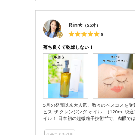
Rin★
（
55
才）
5
落ち良くて乾燥しない！
5月の発売以来大人気、数々のベスコスを受賞した
ビス ザ クレンジング オイル (120ml 税込2,200円) 洗浄力と保湿力を両立した
イル！ 日本初の超微粒子技術*¹で、肉眼では見えない毛穴の奥の汚れまでしっかり洗い流すよう設計さ
れているそう。 サラッとしつつも程良いとろみのあるテクスチャーで、シルクのように肌触りが良い。
軽くするっとなじませるだけで、メイクが浮いてくる✨ 落ちにくいと噂のポイントメイクで試してみ
クチコミを引用