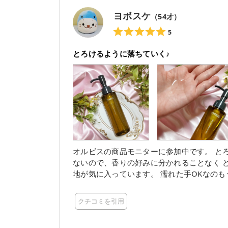
ヨボスケ
（
54
才）
5
とろけるように落ちていく♪
オルビスの商品モニターに参加中です。 とろけるようにメイクになじむオイルでした。 香りがついてい
ないので、香りの好みに分かれることなく どなたでも好ん
地が気に入っています。 濡れた手OKなの
クチコミを引用