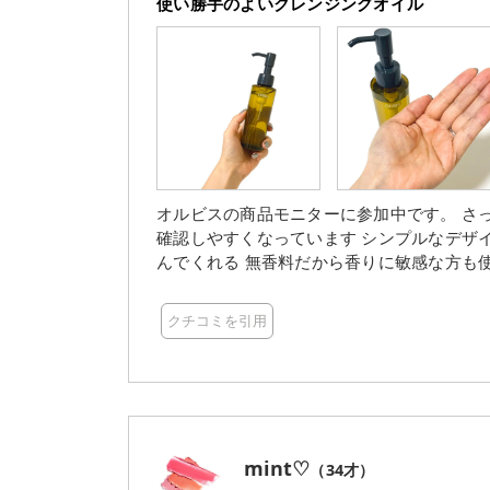
使い勝手のよいクレンジングオイル
オルビスの商品モニターに参加中です。 さっと使えるプッシュ式のボトル 透け感のあるボトルで残量も
確認しやすくなっています シンプルなデザインが好きです サラッとしていて
んでくれる 無香料だから香りに敏感な方も
計だからテクニックなしで使えるのも◎ 水
しょに毛穴汚れケアが出来て嬉しい 濡れた
クチコミを引用
mint♡
（
34
才）