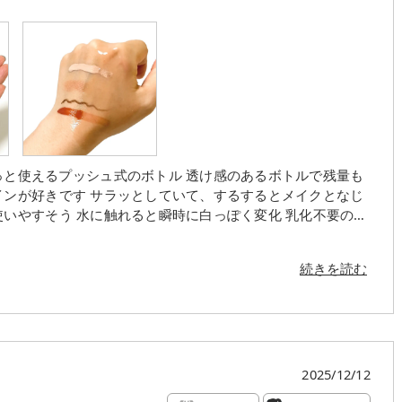
、するするとメイクとなじ
使いやすそう 水に触れると瞬時に白っぽく変化 乳化不要の設
切れも良く、ぬるつきのない洗い上がり メイク落としといっ
手、お風呂場OKなので使い勝手も良いです
続きを読む
2025/12/12