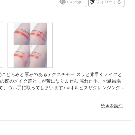
いいね(
0
)
フォローする
ク落としが苦になりません 濡れた手、お風呂場
続きを読む