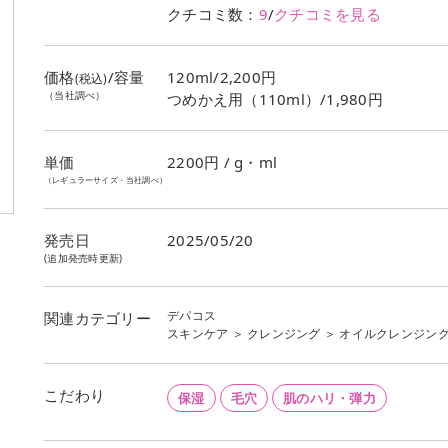
クチコミ数：
9
/
クチコミを見る
価格
/容量
120ml/2,200円
(税込)
（当社調べ）
つめかえ用（110ml）/1,980円
単価
2200
円 / g・ml
（レギュラーサイズ・当社調べ）
発売日
2025/05/20
(追加発売時更新)
デパコス
関連カテゴリー
スキンケア
＞
クレンジング
＞
オイルクレンジン
こだわり
保湿
毛穴
肌のハリ・弾力