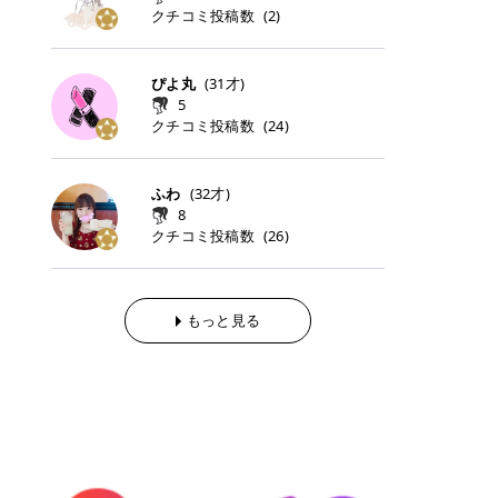
らの「のりかえ」や「お友だち紹
｜甘く可愛いモーヴピンク 鮮やかな
近、乾燥していた唇がプルンと見え
クチコミ投稿数
ナーパッドをご紹介します。 毎日使
タイミングで利用することが多いQ
(
2
)
脱毛の「熱破壊式」と「蓄熱式」と
介」も！ 6. 予約から脱毛施術まで
青みを感じるラズベリーピンク。 フ
てうれちい！ > > 引用元:コスメビ
いやすいトナーパッドから、スペシ
oo10 ・口コミを見ながら購入する
は？ 医療脱毛のレーザー機器には、
のステップ ・無料カウンセリングの
ェミニンな雰囲気を演出できる可愛
アイテム詳細を見るQoo10でのご購
ャルケアにぴったりなトナーパッド
＠cosme ・韓国コスメをチェック
大きく分けて「熱破壊式」と「蓄熱
予約方法 ・カウンセリング当日の持
らしいカラーです。 透明感を引き立
入はこちら 2026年上半期 総合2位
まで厳選しました。 1. MEDICUBE
する際によく見るOLIVE YOUNG GL
式」の2種類があり、それぞれ得意
ぴよ丸
(
31
才)
ち物 ・医師の問診とプラン提案 ・
てながら、甘さのある印象に。 韓国
柳屋（ヤナギヤ）「柳屋 あんず
PDRNピンクコラーゲンゲルトナー
OBAL など、すでに使い慣れている
な毛質が違います。 * 熱破壊式 高
施術当日の流れと次回予約の取り方
5
メイクやピンクメイクとも相性抜群
油」 👑「柳屋 あんず油」の特徴 1
パッド 「うるおいとハリ感をサポー
サイトが対象になっている場合も多
出力のレーザーをバチッ！と当て
7. 店舗一覧と美容医療メニュー ・
クチコミ投稿数
(
24
)
です。 フルーツオレ｜ピュア感あふ
00％植物由来の「柳屋 あんず油」
トし、なめらかな肌へ導く高密着ゲ
く、お買い物の内容や流れを変える
て、毛根の発毛組織に向けてレーザ
全国60院以上！エミナルクリニック
れるミルキーコーラル 白みを含んだ
フワッと香りさらっとまとまり、ツ
ルパッド」 PDRNやコラーゲン成分
必要はありません。 「どうせ買う予
ーを照射します。ワキやVIOのよう
の店舗一覧 ・脱毛だけじゃない！美
ミルキーなコーラルカラー。 やさし
ヤのある美しい髪に導きます。 ヘア
を配合し、乾燥やハリ不足が気にな
定だったコスメ」をトラミーリワー
な、太くて濃い毛にも使用が可能で
容医療メニュー 8. まとめ ｜エミナ
くふんわり発色し、粘膜リップのよ
だけでなく、ボディケア・ネイルケ
ふわ
(
32
才)
る肌をしっとり整えるゲルタイプの
ドを経由するだけで、ポイントも一
す！その分、輪ゴムで弾かれたよう
ルクリニックの魅力とは？選ばれる
うな仕上がりになります。 柔らかく
アなど幅広く保湿ケア。 実際に使用
8
トナーパッド。密着力が高く、スキ
緒に受け取れる、そんな手軽さがあ
な強い痛みを感じやすい傾向があり
3つの特徴 ※1 開業2019年3月20日
可愛らしい印象になり、毎日使いた
した方のクチコミ > 5 > 1本あると
クチコミ投稿数
ンケアの土台ケアとして取り入れや
ります✨ またトラミーリワードに
(
26
)
ます。 * 蓄熱式 低出力のレーザー
～2026年6月30日時点(医療脱毛、
くなるナチュラルカラー。 スクール
便利なオイル😊 > 柳屋 あんず油 >
すいアイテムです。 アイテム詳細を
は、以下のような特徴があります！
を連続で当てて、毛の成長をコント
ハイフ、ダーマペン、美容点滴、医
メイクやオフィスメイクにもおすす
> ──────────── > > 100%植
見るQoo10での購入はこちら 2. BIO
・1ポイント＝1円でわかりやすい
ロールする部分（バルジ領域）にじ
療ダイエットなど) 「早く綺麗にな
めです。 40TH ストロベリーボンボ
物由来のオイル > > 白髪染めで傷ん
DANCE コラーゲンゲルトナーパッ
・選べるe-GIFT・Amazonギフト
わじわ熱を伝える方式です。急激な
りたいけど、痛いのはイヤだし、通
ン｜上品なピンクベージュ 黄みを抑
でいてパサついているので > オイル
ド 「うるおいを与えながら肌をやわ
券・ドットマネーなどに交換できる
熱さを感じにくく、痛みや肌への負
もっと見る
う時間もない…」医療脱毛にそんな
えたクリーミーなピンクベージュ。
は必需品です > > 少しとろみがある
らかく整える保湿ケアパッド」 ゲル
・トラミー会員なら無料で利用でき
担を抑えやすいのが嬉しいポイン
ハードルを感じていませんか？エミ
ほんのり青みを感じる絶妙なカラー
ものの、さらっと軽めのオイル > >
素材ならではの高密着設計で、肌に
る ・ポイ活初心者でも始めやすい
ト。顔や背中などの産毛や細い毛に
ナルクリニックは、そんな私たちの
で、自然な血色感を演出します。 肌
ベタつかなくて髪につけるとサラサ
うるおいを与えながらやさしく整え
編集部が厳選！トラミーリワードお
向いています。 最近は、この両方を
ワガママを叶えてくれるクリニック
になじみながらも、唇をふんわり明
ラでツヤが出ます✨ > > ドライヤー
る保湿特化型トナーパッド。乾燥し
すすめ3選 QOO10 Qoo10（キュー
使い分けられる優秀な脱毛機を導入
なんです！多くの女性から選ばれて
るく見せてくれるカラー。 オフィス
前とドライヤー後に使っていますが
やすい肌をふっくらとした印象に導
テン）は、話題の韓国コスメや最新
しているクリニックも増えているの
いる3つの魅力をご紹介します。 最
メイクやナチュラルメイクにもぴっ
> 髪がペタッとならなくて気に入っ
きます。 アイテム詳細を見るQoo1
のトレンドスキンケアがいち早く、
で、自分の毛質に合わせてお任せで
短6か月からの脱毛プランが選べ
たりです。 アイテム詳細を見るQoo
てます😊 > > ワンタッチキャップな
0での購入はこちら 3. SKIN1004 セ
驚きの価格で手に入る大人気の通販
きることが多いですよ。 ｜東京でお
る！ 「せっかく脱毛を始めたのに、
10でのご購入はこちら イエベ・ブ
ので開けやすく > 1滴ずつ出るので
ンテラ クイックカーミングパッド
サイトです！ 特に年4回開催される
すすめの医療脱毛クリニック4選 こ
次の予約が数ヶ月先…」なんてガッ
ルベ別おすすめカラー むちぷるティ
量を調節しやすく使いやすいです >
「ゆらぎやすい肌をすこやかに整え
ビッグセール「メガ割」では、20%