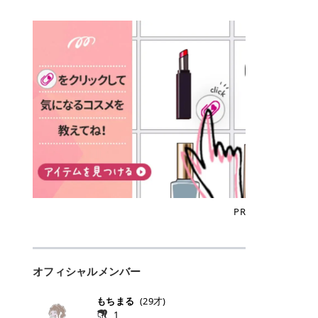
込)/5回 144,800円(税込)/5回 毛質に
Qoo10でのご購入はこちら CANMA
に触れた瞬間、ぷるんとしたジェリ
どに数分のせることで、集中保湿ケ
にぴったり。 Qoo10も、オリヤン
いでしょうか。 ズバリ、効果を実感
合わせて脱毛機を選択可能！有効期
KE むちぷるティント全色一覧 モモ
ーグロスが広がり、ふっくらボリュ
アとしても活用できます。 トナーパ
も、＠cosmeも、いつものコスメ購
するまでの期間や必要な施術回数が
限も5年と長くマイペースに通いや
｜血色感じるヌーディーピンク 桃の
ーム感のある仕上がりに✨ まるでリ
ッドの選び方 トナーパッドは、配合
入を“ちょっとお得”に変えられるの
大きな違いとして挙げられます！ 医
すい ラシャ メディオスターNeXT P
ような血色感を演出するヌーディー
フティングしたような、新しいリッ
成分やパッドの素材によって特徴が
が、トラミーリワードです✨ 今回
療脱毛は、医療機関（クリニックや
RO ジェントルYAGプロ 公式サイト
ピンク。 黄みと青みのバランスが良
プティンググロス💄 実際に使用した
異なります。 自分の肌悩みや理想の
は、トラミーリワードの特徴や活用
皮膚科など）だけで扱える高出力の
> ※医療脱毛は自由診療です。治療
く、自然になじむコーラル系カラー
方のクチコミ > 5 > プルプル > 唇に
仕上がりに合わせて選ぶことで、毎
方法、美容好きさんにおすすめな理
レーザーを使って、発毛組織にアプ
には赤み、痒み、火傷、毛嚢炎、一
です。 自然な血色感をプラスしてく
塗るPDRNグロス > > AMUSE ジェ
日のスキンケアに取り入れやすくな
由を詳しくご紹介します！ トラミー
ローチする施術といわれています。
時的な硬毛化などのリスクが伴いま
れるので、ナチュラルメイクとの相
ルフィットグロス > > ぷっくりツヤ
ります。 肌悩みに合わせて選ぶ パ
リワードとは？ 「トラミーリワー
そのため、少ない回数で永久脱毛
す。 目次▼ 1. エミナルクリニック
性抜群。 可愛らしく、多幸感のある
ツヤだけどベタっとした感じはなく
ッドの素材で選ぶ トナーパッドの使
ド」は、東証グロース上場企業であ
（※）を目指すことができます。
の魅力とは？選ばれる3つの特徴 ・
印象に仕上がります。 ワインベリー
て使いやすいですね。プランピング
い方 洗顔後すぐの清潔な肌に使用し
る株式会社アイズが運営する、安
（※永久脱毛とは一生毛が1本も生
最短6か月からの脱毛プランが選べ
｜気品をまとうローズレッド 深みの
効果で少しスーッとします。ここは
ます。 STEP1 エンボス面（凹凸
心・安全なポイントサイト機能で
えてこないという意味ではなく、ア
る！ ・全国60院以上＆21時まで営
ある青みレッド。 大人っぽく華やか
好き嫌いがあるかもしれませんが慣
面）で顔全体をやさしく拭き取りま
す。 トラミーリワードは、トラミー
メリカの基準に基づき「長期間にわ
業！ ・痛みに配慮した医療脱毛器の
な印象を与えるベリーカラーです。
れますね。 > > 分かりにくいけど、
す。 特に小鼻・あご・額など皮脂や
会員向けのポイントサービスです。
たって毛量が明らかに減少している
導入と肌トラブル対応 2. エミナル
ひと塗りで顔全体が華やかになり、
チップは片面がツルツル、片面がモ
古い角質が気になる部分は丁寧にな
対象ショップやサービスを利用する
状態が維持されること」を指しま
クリニックの口コミ・評判 3. エミ
リップを主役にしたメイクが完成。
ケモケになってます。 > > 桜グロス
じませましょう。 STEP2 パッドを
ことでポイントを獲得でき、貯まっ
す。） 一方のエステ脱毛は、出力が
ナルクリニックの全身脱毛料金プラ
クールで上品な雰囲気を演出できま
【日本限定色】：上品なピンクベー
裏返し、フラット面で顔全体をやさ
たポイントはAmazonギフト券やド
優しい機器を使うため痛みが少ない
ン ・全身脱毛の基本コースと料金
す。 フィグピューレ｜色っぽさと上
ジュ > > すももパールグロス【日本
PR
しく押さえながら化粧水をなじませ
ットマネーなどに交換できます。 普
のがメリットですが、毛根を破壊す
・追加費用がかからないシステム ・
品さを叶える赤みローズ 赤みとくす
限定色】：微細なラメがきらめく血
ます。 STEP3 その後は美容液・乳
段のネットショッピングを活用しな
ることはできないので一時的な減毛
支払い方法｜決済方法と医療ローン
みをほどよく含んだローズカラー。
色がよく見えるピンク。 > > どちら
液・クリームなど、普段どおりのス
がらポイントを貯められるため、ポ
にとどまります。結果的に、何度も
の活用も！ 4. エミナルクリニック
ニュートラルな発色で、肌色を選び
も上品で使いやすい色ですね。すも
キンケアを行います。 乾燥が気にな
イ活初心者でも始めやすいのが魅力
通う必要が出てくることが多くなり
の熱破壊式の脱毛機 5. エミナルク
にくい万能カラーです。 派手すぎず
もパールグロスの方がラメが入って
る部分には2〜5分程度のせて部分用
です✨ トラミーリワードの特徴 普
ます。 なお、医療脱毛は保険がきか
リニックのお得な割引・キャンペー
オフィシャルメンバー
落ち着いた印象に仕上がり、オン・
いるので華やかそうに見えるけど、
パックとして使用するのもおすすめ
段よく使っているコスメ通販サイト
ない自由診療なので、クリニックに
ン制度 ・学生プラン｜学生証の提示
オフ問わず使いやすいカラー。 きれ
付けてみると落ち着いた色ですね。
です。 おすすめトナーパッド7選 こ
を、トラミーリワード経由にするだ
よって料金設定が自由に決められて
で割引 ・ペア限定プラン｜家族や友
いめメイクにもカジュアルメイクに
> > スキンケア成分が配合されてい
もちまる
(
29
才)
こからは、保湿ケアや肌荒れケア、
けでポイントが貯まるのが大きな魅
います。だからこそ、しっかり比較
人と一緒にスタートできる ・他社か
もマッチします。 ラズベリーケーキ
て保湿もしっかりしてくれます。最
1
毛穴ケアなど目的別におすすめのト
力です✨ 例えば、、、 ・メガ割の
して選ぶことが大切なのです。 医療