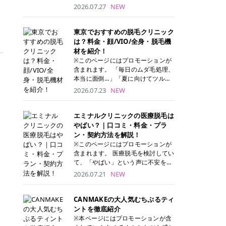
ナーパッド」は、化粧水や美容液を
2026.07.27
NEW
たっぷり含ませた丸型のコットンパ
ッド状のスキンケアアイテムです。
トナーパッドは洗顔後に肌をやさし
東京でおすすめの脱毛クリニック
く拭き取ることで、古い角質や余分
は？料金・顔/VIO/全身・脱毛機
な皮脂汚れをオフしながら、うるお
材を紹介！
いを与えられるのが特徴✨ さらに、
※このページにはプロモーションが
気になる部分には数分のせて部分用
含まれます。 「毎日のムダ毛処理、
パックとしても使用できるため、1
本当に面倒…」「夏に向けてツルツ
枚で「拭き取り」と「保湿ケア」の
ル肌になりたい！」 そう思って東京
2026.07.23
NEW
両方を叶えられます。 韓国コスメブ
で医療脱毛を探し始めても、クリニ
ランドを中心に人気を集めていまし
ックがたくさんありすぎてどこを選
たが、現在では日本でも定番のスキ
べばいいの？と迷ってしまいますよ
エミナルクリニックの医療脱毛は
ンケアアイテムとして幅広い世代に
ね。 この記事では、医療脱毛の基本
やばい？｜口コミ・料金・プラ
愛用されています。 トナーパッドの
から、東京で特に通いやすいフレイ
ン・契約方法を解説！
特徴 トナーパッドと拭き取り化粧水
アクリニック・レジーナクリニッ
※このページにはプロモーションが
の違い 「トナーパッド」と「拭き取
ク・エミナルクリニック・リゼクリ
含まれます。 医療脱毛を検討してい
り化粧水」はどちらも洗顔後に使用
ニックの4院について、分かりやす
て、「やばい」という声に不安を抱
するスキンケアアイテムですが、使
く解説します。 自分にぴったりのク
える方も多いのではないでしょう
2026.07.21
NEW
い方や特徴に違いがあります。 トナ
リニックを見つけて、面倒な自己処
か。 この記事では、エミナルクリニ
ーパッドは、化粧水があらかじめパ
理から卒業しちゃいましょう♪ クリ
ックの全身脱毛プランの詳しい料金
ッドに含まれているため、コットン
ニック 全身＋VIO 全身＋VIO＋顔 特
体系をはじめ、学生や友人同士でお
CANMAKEの大人気むちぷるティ
を用意する手間がなく、忙しい朝で
徴 脱毛器 詳細 フレイアクリニック
得になる割引キャンペーン、無料カ
ントを徹底紹介
もサッと使えるのが魅力です。 ま
52,800円(税込)/5回 94,600円(税
ウンセリングから施術までの具体的
※本ページにはプロモーションが含
た、保湿成分を豊富に配合した商品
込)/5回 肌への負担に配慮しなが
なステップを分かりやすく解説しま