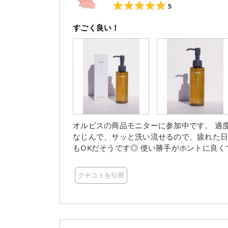
5
すごく良い！
オルビスの商品モニターに参加中です。 適度にとろみと厚みのあるテクスチャー スッと素早くメイクと
なじんで、サッと洗い流せるので、疲れた日の夜のメイ
もOKだそうです◎ 使い勝手がホントに良くて、つい手に取ってしまいます♪ #オルビスザクレンジングオ
イル #オルビス #クレンジングオイル
クチコミを引用