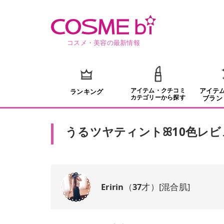
コスメ・美容の最新情報
アイテム・クチコミ
アイテ
ランキング
カテゴリーから探す
ブラン
うるツヤティントꕤ10色レビ
Eririn
（
37
才）
[
混合肌
]