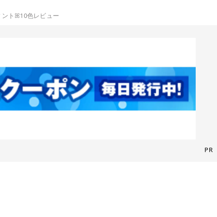
ントꕤ10色レビュー
PR