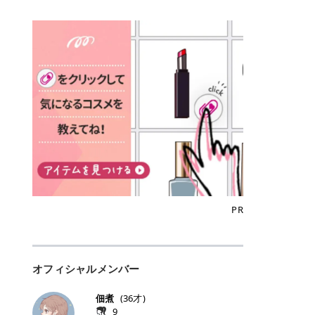
込)/5回 144,800円(税込)/5回 毛質に
Qoo10でのご購入はこちら CANMA
に触れた瞬間、ぷるんとしたジェリ
どに数分のせることで、集中保湿ケ
にぴったり。 Qoo10も、オリヤン
いでしょうか。 ズバリ、効果を実感
合わせて脱毛機を選択可能！有効期
KE むちぷるティント全色一覧 モモ
ーグロスが広がり、ふっくらボリュ
アとしても活用できます。 トナーパ
も、＠cosmeも、いつものコスメ購
するまでの期間や必要な施術回数が
限も5年と長くマイペースに通いや
｜血色感じるヌーディーピンク 桃の
ーム感のある仕上がりに✨ まるでリ
ッドの選び方 トナーパッドは、配合
入を“ちょっとお得”に変えられるの
大きな違いとして挙げられます！ 医
すい ラシャ メディオスターNeXT P
ような血色感を演出するヌーディー
フティングしたような、新しいリッ
成分やパッドの素材によって特徴が
が、トラミーリワードです✨ 今回
療脱毛は、医療機関（クリニックや
RO ジェントルYAGプロ 公式サイト
ピンク。 黄みと青みのバランスが良
プティンググロス💄 実際に使用した
異なります。 自分の肌悩みや理想の
は、トラミーリワードの特徴や活用
皮膚科など）だけで扱える高出力の
> ※医療脱毛は自由診療です。治療
く、自然になじむコーラル系カラー
方のクチコミ > 5 > プルプル > 唇に
仕上がりに合わせて選ぶことで、毎
方法、美容好きさんにおすすめな理
レーザーを使って、発毛組織にアプ
には赤み、痒み、火傷、毛嚢炎、一
です。 自然な血色感をプラスしてく
塗るPDRNグロス > > AMUSE ジェ
日のスキンケアに取り入れやすくな
由を詳しくご紹介します！ トラミー
ローチする施術といわれています。
時的な硬毛化などのリスクが伴いま
れるので、ナチュラルメイクとの相
ルフィットグロス > > ぷっくりツヤ
ります。 肌悩みに合わせて選ぶ パ
リワードとは？ 「トラミーリワー
そのため、少ない回数で永久脱毛
す。 目次▼ 1. エミナルクリニック
性抜群。 可愛らしく、多幸感のある
ツヤだけどベタっとした感じはなく
ッドの素材で選ぶ トナーパッドの使
ド」は、東証グロース上場企業であ
（※）を目指すことができます。
の魅力とは？選ばれる3つの特徴 ・
印象に仕上がります。 ワインベリー
て使いやすいですね。プランピング
い方 洗顔後すぐの清潔な肌に使用し
る株式会社アイズが運営する、安
（※永久脱毛とは一生毛が1本も生
最短6か月からの脱毛プランが選べ
｜気品をまとうローズレッド 深みの
効果で少しスーッとします。ここは
ます。 STEP1 エンボス面（凹凸
心・安全なポイントサイト機能で
えてこないという意味ではなく、ア
る！ ・全国60院以上＆21時まで営
ある青みレッド。 大人っぽく華やか
好き嫌いがあるかもしれませんが慣
面）で顔全体をやさしく拭き取りま
す。 トラミーリワードは、トラミー
メリカの基準に基づき「長期間にわ
業！ ・痛みに配慮した医療脱毛器の
な印象を与えるベリーカラーです。
れますね。 > > 分かりにくいけど、
す。 特に小鼻・あご・額など皮脂や
会員向けのポイントサービスです。
たって毛量が明らかに減少している
導入と肌トラブル対応 2. エミナル
ひと塗りで顔全体が華やかになり、
チップは片面がツルツル、片面がモ
古い角質が気になる部分は丁寧にな
対象ショップやサービスを利用する
状態が維持されること」を指しま
クリニックの口コミ・評判 3. エミ
リップを主役にしたメイクが完成。
ケモケになってます。 > > 桜グロス
じませましょう。 STEP2 パッドを
ことでポイントを獲得でき、貯まっ
す。） 一方のエステ脱毛は、出力が
ナルクリニックの全身脱毛料金プラ
クールで上品な雰囲気を演出できま
【日本限定色】：上品なピンクベー
裏返し、フラット面で顔全体をやさ
たポイントはAmazonギフト券やド
優しい機器を使うため痛みが少ない
ン ・全身脱毛の基本コースと料金
す。 フィグピューレ｜色っぽさと上
ジュ > > すももパールグロス【日本
PR
しく押さえながら化粧水をなじませ
ットマネーなどに交換できます。 普
のがメリットですが、毛根を破壊す
・追加費用がかからないシステム ・
品さを叶える赤みローズ 赤みとくす
限定色】：微細なラメがきらめく血
ます。 STEP3 その後は美容液・乳
段のネットショッピングを活用しな
ることはできないので一時的な減毛
支払い方法｜決済方法と医療ローン
みをほどよく含んだローズカラー。
色がよく見えるピンク。 > > どちら
液・クリームなど、普段どおりのス
がらポイントを貯められるため、ポ
にとどまります。結果的に、何度も
の活用も！ 4. エミナルクリニック
ニュートラルな発色で、肌色を選び
も上品で使いやすい色ですね。すも
キンケアを行います。 乾燥が気にな
イ活初心者でも始めやすいのが魅力
通う必要が出てくることが多くなり
の熱破壊式の脱毛機 5. エミナルク
にくい万能カラーです。 派手すぎず
もパールグロスの方がラメが入って
る部分には2〜5分程度のせて部分用
です✨ トラミーリワードの特徴 普
ます。 なお、医療脱毛は保険がきか
リニックのお得な割引・キャンペー
オフィシャルメンバー
落ち着いた印象に仕上がり、オン・
いるので華やかそうに見えるけど、
パックとして使用するのもおすすめ
段よく使っているコスメ通販サイト
ない自由診療なので、クリニックに
ン制度 ・学生プラン｜学生証の提示
オフ問わず使いやすいカラー。 きれ
付けてみると落ち着いた色ですね。
です。 おすすめトナーパッド7選 こ
を、トラミーリワード経由にするだ
よって料金設定が自由に決められて
で割引 ・ペア限定プラン｜家族や友
いめメイクにもカジュアルメイクに
> > スキンケア成分が配合されてい
佃煮
(
36
才)
こからは、保湿ケアや肌荒れケア、
けでポイントが貯まるのが大きな魅
います。だからこそ、しっかり比較
人と一緒にスタートできる ・他社か
もマッチします。 ラズベリーケーキ
て保湿もしっかりしてくれます。最
9
毛穴ケアなど目的別におすすめのト
力です✨ 例えば、、、 ・メガ割の
して選ぶことが大切なのです。 医療