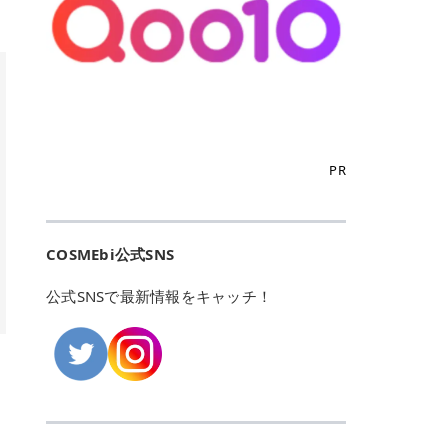
こからは、東京で人気のフレイアク
カリしたくありませんよね。エミナ
ント おすすめパーソナルカラー 02
> あんずのほのかに甘い香りがしま
るカーミングケアパッド」 ツボクサ
OFFクーポンなどを使って、SNSで
リニック・レジーナクリニック・エ
ルクリニックなら、最短1ヶ月ペー
モモ イエベ春・ブルベ夏 03 ワイン
すが > 強くないのでいつでも使える
エキス（保湿成分）配合で、肌荒れ
バズっている美容液やパック、限定
ミナルクリニック・リゼクリニック
スで通えるため、最短6ヶ月の全身
ベリー ブルベ冬 05 フィグピューレ
印象です > > 1本持っていると髪だ
や赤みが気になる肌をやさしく整え
の豪華キットをどこよりもお得にゲ
の4院について、おすすめのポイン
脱毛プランを選ぶことができます！
ブルベ夏・イエベ春 06 ラズベリー
けではなくボディやネイルケアにも
る低刺激設計のトナーパッドです。
ットできます✨ 豊富でリアルな口コ
トを詳しくご紹介します！ フレイア
（※予約状況や脱毛効果の個人差に
ケーキ ブルベ夏・ブルベ冬 07 フル
使えるのも◎ > > 引用元:コスメビ
アイテム詳細を見るQoo10での購入
ミや、ブランド公式ショップの出店
クリニック：選べるプランと女子に
よっては、6ヵ月で完了しない場合
ーツオレ イエベ春 40th ストロベリ
アイテム詳細を見るAmazonでのご
はこちら 4. SKINFOOD キャロット
も充実しているため、新作チェック
優しい手厚いサポート♡ ※満足度9
もあります）。 さらに、連続照射が
ーボンボン ブルベ夏 アイテム詳細
購入はこちら 2026年上半期 総合3
カロテン カーミングウォーターパッ
からリピート買いまで、美容マニア
6% 集計機関・アンケート内容：社
できる医療脱毛器を使っているた
を見るQoo10でのご購入はこちら
位 MAJOLICA MAJORCA（マジョリ
ド 「ゆらぎがちな肌をやさしく整え
の「欲しい」がすべて詰まったお買
内・施術済みフレイア顧客向けのア
め、全身の施術でも1回約60分で終
迷ったらこのカラーがおすすめ！ ナ
カ マジョルカ）「シャドーカスタマ
る植物由来カーミングケア」 βカロ
い物天国です。 Qoo10はこちら @C
ンケート 対象期間：2024/12/11～2
わります。 全国60院以上＆21時ま
PR
チュラルメイクなら「02 モモ」 自
イズ」 👑「シャドーカスタマイズ」
テンを含むにんじん由来成分で、乾
OSME アットコスメ（@cosme）
025/5/15 アンケート数:12606 フレ
で営業！ お仕事や学校の帰りにサク
然な血色感を演出できる万能カラ
の特徴 まばゆく発色フォルム整形シ
燥や外的刺激で不安定になりやすい
は、日本の美容マニアなら誰もが一
イアクリニックは、都内に新宿や渋
ッと寄りたい！という方にもエミナ
ー。 オフィスメイクなら「40th ス
ャドウ✨ 吸いこまれそうな奥行きの
肌をやさしく整えます。軽やかな使
度はお世話になる日本最大級の化粧
谷、銀座など7院があり、どこも駅
ルは強い味方。北海道から沖縄まで
トロベリーボンボン」 上品で落ち着
ある目もとをかなえる、フォルム整
用感も特長です。 アイテム詳細を見
品クチコミサイトです✨ 一番の魅力
から近くてアクセス抜群。平日は夜
全国に60院以上を展開しており、ど
いた印象に仕上がります。 毎日使い
形パウダーシャドウ。ひと塗りでま
るQoo10での購入はこちら 5. ANU
は、2,000万件を超える圧倒的なボ
COSMEbi公式SNS
21時まで開いているので、お仕事や
こも駅チカの好立地なんです。しか
やすい万能カラーなら「05 フィグ
ばゆく発色し、光の効果で目もとが
A 8ヒアルロン酸カテキンカーミン
リュームのリアルなクチコミ検索機
学校帰りにも通いやすいクリニック
も夜21時まで開いているので、忙し
ピューレ」 シーンを選ばず使える人
立体的に生まれ変わります。 実際に
グパッド 「うるおいを与えながら肌
能にあります。 自分の年齢や肌質
です。 ♡クイックプラン 時間をか
い毎日でも無理なく予定に組み込め
公式SNSで最新情報をキャッチ！
気カラーです。 韓国メイク・透明感
使用した方のクチコミ > 5 > 鮮やか
のキメを整えるバランスケアパッ
（乾燥肌・敏感肌など）、あるいは
けてしっかり脱毛。割引制度や保証
ます（※店舗によって診察時間は異
重視なら「06 ラズベリーケーキ」
発色✨ 吸い込まれそうな奥行きのあ
ド」 カテキン*1配合の極薄パッド
「毛穴」「美白」といった肌の悩み
サービスは充実！ 全身＋VIO 52,80
なります）。 そして嬉しいのが、施
青みピンクが透明感を引き立てま
る目もとを作れるアイシャドウ♡ >
で、肌にうるおいを与えながらキメ
に合わせてクチコミを絞り込めるた
0円(税込) 5回コース 所要時間が60
術室がカーテン仕切りではなくドア
す。 イエベ春なら「07 フルーツオ
パウダータイプなのに粉っぽさがな
を整え、すこやかな肌状態へ導くデ
め、自分に本当に合うコスメを失敗
分で完了 全身＋VIO＋顔 94,600円
付きの完全個室になっていること！
レ」 やわらかく可愛らしい印象に仕
くぴたっと密着♡発色が良くて煌め
イリーケアアイテムです。 *1 チャ
せずに見つけられる美容の羅針盤と
(税込) 5回コース 36箇所の脱毛が可
女性専用のプライベート空間なの
上がります。 よくある質問💡 色持
くパールが美しい✨ > 単色でも綺麗
カテキン（整肌成分） アイテム詳細
して絶大な信頼を得ています。 さら
能 ♡安心プラン １回、５回コー
で、周りの目を気にせずリラックス
ちはいい？ むちぷるティントはティ
にグラデーションを作れて簡単に立
を見るQoo10での購入はこちら 6.
に、年に数回発表される「ベストコ
ス、８回コースがあり、コース終了
して施術を受けられます。 痛みに配
ント処方のため、塗布後は色が定着
体感を出せます✨ > > カラーの名前
MEDIHEAL PDRNリフティングパッ
スメアワード（ベスコス）」は、日
後の追加照射の料金も設定していま
慮した医療脱毛器の導入と肌トラブ
しやすく、飲み物を飲んだあとでも
がまた可愛い💕 > PK321 ひとひら
ド 「ハリ感を意識したケアで肌をな
本の美容トレンドを大きく左右する