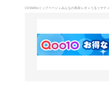
COSMEbiトップページ
»
みんなの美容レポ
»
うるツヤティ