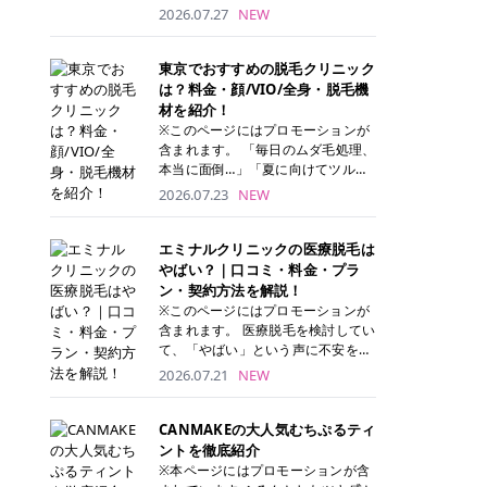
ナーパッド」は、化粧水や美容液を
2026.07.27
NEW
たっぷり含ませた丸型のコットンパ
ッド状のスキンケアアイテムです。
トナーパッドは洗顔後に肌をやさし
東京でおすすめの脱毛クリニック
く拭き取ることで、古い角質や余分
は？料金・顔/VIO/全身・脱毛機
な皮脂汚れをオフしながら、うるお
材を紹介！
いを与えられるのが特徴✨ さらに、
※このページにはプロモーションが
気になる部分には数分のせて部分用
含まれます。 「毎日のムダ毛処理、
パックとしても使用できるため、1
本当に面倒…」「夏に向けてツルツ
枚で「拭き取り」と「保湿ケア」の
ル肌になりたい！」 そう思って東京
2026.07.23
NEW
両方を叶えられます。 韓国コスメブ
で医療脱毛を探し始めても、クリニ
ランドを中心に人気を集めていまし
ックがたくさんありすぎてどこを選
たが、現在では日本でも定番のスキ
べばいいの？と迷ってしまいますよ
エミナルクリニックの医療脱毛は
ンケアアイテムとして幅広い世代に
ね。 この記事では、医療脱毛の基本
やばい？｜口コミ・料金・プラ
愛用されています。 トナーパッドの
から、東京で特に通いやすいフレイ
ン・契約方法を解説！
特徴 トナーパッドと拭き取り化粧水
アクリニック・レジーナクリニッ
※このページにはプロモーションが
の違い 「トナーパッド」と「拭き取
ク・エミナルクリニック・リゼクリ
含まれます。 医療脱毛を検討してい
り化粧水」はどちらも洗顔後に使用
ニックの4院について、分かりやす
て、「やばい」という声に不安を抱
するスキンケアアイテムですが、使
く解説します。 自分にぴったりのク
える方も多いのではないでしょう
2026.07.21
NEW
い方や特徴に違いがあります。 トナ
リニックを見つけて、面倒な自己処
か。 この記事では、エミナルクリニ
ーパッドは、化粧水があらかじめパ
理から卒業しちゃいましょう♪ クリ
ックの全身脱毛プランの詳しい料金
ッドに含まれているため、コットン
ニック 全身＋VIO 全身＋VIO＋顔 特
体系をはじめ、学生や友人同士でお
CANMAKEの大人気むちぷるティ
を用意する手間がなく、忙しい朝で
徴 脱毛器 詳細 フレイアクリニック
得になる割引キャンペーン、無料カ
ントを徹底紹介
もサッと使えるのが魅力です。 ま
52,800円(税込)/5回 94,600円(税
ウンセリングから施術までの具体的
※本ページにはプロモーションが含
た、保湿成分を豊富に配合した商品
込)/5回 肌への負担に配慮しなが
なステップを分かりやすく解説しま