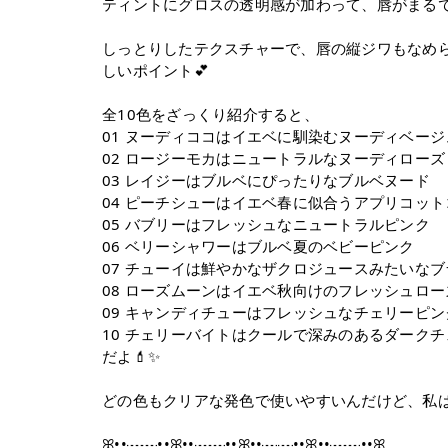
ティントにグロスの透明感が加わって、唇がまるで
しっとりしたテクスチャーで、唇の縦ジワもなめ
しいポイント💕
全10色をざっくり紹介すると、
01 ヌーディココはイエベに馴染むヌーディベージ
02 ロージーモカはニュートラルなヌーディローズ
03 レイジーはブルベにぴったりなブルベヌード
04 ピーチシューはイエベ春に似合うアプリコッ
05 バブリーはフレッシュなニュートラルピンク
06 ベリーシャワーはブルベ夏のベビーピンク
07 チューイは鮮やかなザクロジュースみたいな
08 ローズムーンはイエベ秋向けのフレッシュロー
09 キャンディチューはフレッシュなチェリーピン
10 チェリーバイトはクールで深みのあるダーク
だよ💄✨
どの色もクリアな発色で使いやすいんだけど、私は特
ꕤ••┈┈••ꕤ••┈┈••ꕤ••┈┈••ꕤ••┈┈••ꕤ