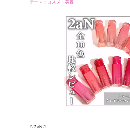
テーマ：
コスメ・美容
🤍2aN🤍