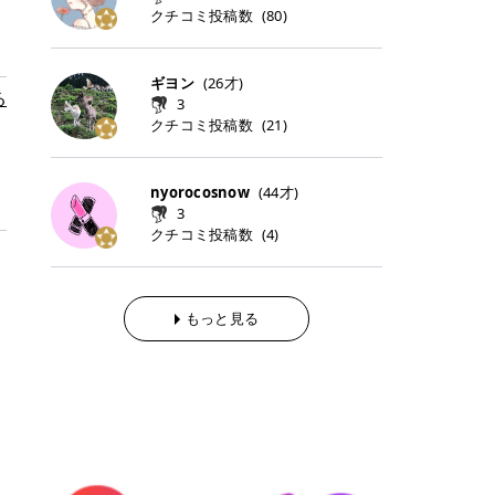
らの「のりかえ」や「お友だち紹
｜甘く可愛いモーヴピンク 鮮やかな
近、乾燥していた唇がプルンと見え
クチコミ投稿数
ナーパッドをご紹介します。 毎日使
タイミングで利用することが多いQ
(
80
)
脱毛の「熱破壊式」と「蓄熱式」と
介」も！ 6. 予約から脱毛施術まで
青みを感じるラズベリーピンク。 フ
てうれちい！ > > 引用元:コスメビ
いやすいトナーパッドから、スペシ
oo10 ・口コミを見ながら購入する
は？ 医療脱毛のレーザー機器には、
のステップ ・無料カウンセリングの
ェミニンな雰囲気を演出できる可愛
アイテム詳細を見るQoo10でのご購
ャルケアにぴったりなトナーパッド
＠cosme ・韓国コスメをチェック
大きく分けて「熱破壊式」と「蓄熱
予約方法 ・カウンセリング当日の持
らしいカラーです。 透明感を引き立
入はこちら 2026年上半期 総合2位
まで厳選しました。 1. MEDICUBE
する際によく見るOLIVE YOUNG GL
式」の2種類があり、それぞれ得意
ギヨン
(
26
才)
ち物 ・医師の問診とプラン提案 ・
てながら、甘さのある印象に。 韓国
柳屋（ヤナギヤ）「柳屋 あんず
PDRNピンクコラーゲンゲルトナー
OBAL など、すでに使い慣れている
る
な毛質が違います。 * 熱破壊式 高
施術当日の流れと次回予約の取り方
3
メイクやピンクメイクとも相性抜群
油」 👑「柳屋 あんず油」の特徴 1
パッド 「うるおいとハリ感をサポー
サイトが対象になっている場合も多
出力のレーザーをバチッ！と当て
7. 店舗一覧と美容医療メニュー ・
クチコミ投稿数
(
21
)
です。 フルーツオレ｜ピュア感あふ
00％植物由来の「柳屋 あんず油」
トし、なめらかな肌へ導く高密着ゲ
く、お買い物の内容や流れを変える
て、毛根の発毛組織に向けてレーザ
全国60院以上！エミナルクリニック
れるミルキーコーラル 白みを含んだ
フワッと香りさらっとまとまり、ツ
ルパッド」 PDRNやコラーゲン成分
必要はありません。 「どうせ買う予
ーを照射します。ワキやVIOのよう
の店舗一覧 ・脱毛だけじゃない！美
ミルキーなコーラルカラー。 やさし
ヤのある美しい髪に導きます。 ヘア
を配合し、乾燥やハリ不足が気にな
定だったコスメ」をトラミーリワー
な、太くて濃い毛にも使用が可能で
容医療メニュー 8. まとめ ｜エミナ
くふんわり発色し、粘膜リップのよ
だけでなく、ボディケア・ネイルケ
nyorocosnow
(
44
才)
る肌をしっとり整えるゲルタイプの
ドを経由するだけで、ポイントも一
す！その分、輪ゴムで弾かれたよう
ルクリニックの魅力とは？選ばれる
うな仕上がりになります。 柔らかく
アなど幅広く保湿ケア。 実際に使用
3
トナーパッド。密着力が高く、スキ
緒に受け取れる、そんな手軽さがあ
な強い痛みを感じやすい傾向があり
3つの特徴 ※1 開業2019年3月20日
可愛らしい印象になり、毎日使いた
した方のクチコミ > 5 > 1本あると
クチコミ投稿数
ンケアの土台ケアとして取り入れや
ります✨ またトラミーリワードに
(
4
)
ます。 * 蓄熱式 低出力のレーザー
～2026年6月30日時点(医療脱毛、
くなるナチュラルカラー。 スクール
便利なオイル😊 > 柳屋 あんず油 >
すいアイテムです。 アイテム詳細を
は、以下のような特徴があります！
を連続で当てて、毛の成長をコント
ハイフ、ダーマペン、美容点滴、医
メイクやオフィスメイクにもおすす
> ──────────── > > 100%植
見るQoo10での購入はこちら 2. BIO
・1ポイント＝1円でわかりやすい
ロールする部分（バルジ領域）にじ
療ダイエットなど) 「早く綺麗にな
めです。 40TH ストロベリーボンボ
物由来のオイル > > 白髪染めで傷ん
DANCE コラーゲンゲルトナーパッ
・選べるe-GIFT・Amazonギフト
わじわ熱を伝える方式です。急激な
りたいけど、痛いのはイヤだし、通
ン｜上品なピンクベージュ 黄みを抑
でいてパサついているので > オイル
ド 「うるおいを与えながら肌をやわ
券・ドットマネーなどに交換できる
熱さを感じにくく、痛みや肌への負
もっと見る
う時間もない…」医療脱毛にそんな
えたクリーミーなピンクベージュ。
は必需品です > > 少しとろみがある
らかく整える保湿ケアパッド」 ゲル
・トラミー会員なら無料で利用でき
担を抑えやすいのが嬉しいポイン
ハードルを感じていませんか？エミ
ほんのり青みを感じる絶妙なカラー
ものの、さらっと軽めのオイル > >
素材ならではの高密着設計で、肌に
る ・ポイ活初心者でも始めやすい
ト。顔や背中などの産毛や細い毛に
ナルクリニックは、そんな私たちの
で、自然な血色感を演出します。 肌
ベタつかなくて髪につけるとサラサ
うるおいを与えながらやさしく整え
編集部が厳選！トラミーリワードお
向いています。 最近は、この両方を
ワガママを叶えてくれるクリニック
になじみながらも、唇をふんわり明
ラでツヤが出ます✨ > > ドライヤー
る保湿特化型トナーパッド。乾燥し
すすめ3選 QOO10 Qoo10（キュー
使い分けられる優秀な脱毛機を導入
なんです！多くの女性から選ばれて
るく見せてくれるカラー。 オフィス
前とドライヤー後に使っていますが
やすい肌をふっくらとした印象に導
テン）は、話題の韓国コスメや最新
しているクリニックも増えているの
いる3つの魅力をご紹介します。 最
メイクやナチュラルメイクにもぴっ
> 髪がペタッとならなくて気に入っ
きます。 アイテム詳細を見るQoo1
のトレンドスキンケアがいち早く、
で、自分の毛質に合わせてお任せで
短6か月からの脱毛プランが選べ
たりです。 アイテム詳細を見るQoo
てます😊 > > ワンタッチキャップな
0での購入はこちら 3. SKIN1004 セ
驚きの価格で手に入る大人気の通販
きることが多いですよ。 ｜東京でお
る！ 「せっかく脱毛を始めたのに、
10でのご購入はこちら イエベ・ブ
ので開けやすく > 1滴ずつ出るので
ンテラ クイックカーミングパッド
サイトです！ 特に年4回開催される
すすめの医療脱毛クリニック4選 こ
次の予約が数ヶ月先…」なんてガッ
ルベ別おすすめカラー むちぷるティ
量を調節しやすく使いやすいです >
「ゆらぎやすい肌をすこやかに整え
ビッグセール「メガ割」では、20%