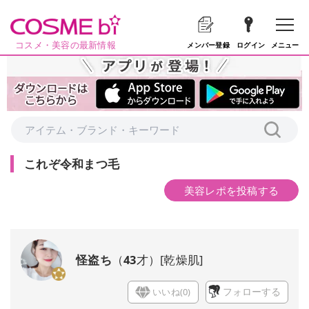
コスメ・美容の最新情報
メニュー
メンバー登録
ログイン
これぞ令和まつ毛
美容レポを投稿する
怪盗ち
（
43
才）
[
乾燥肌
]
いいね(
0
)
フォローする