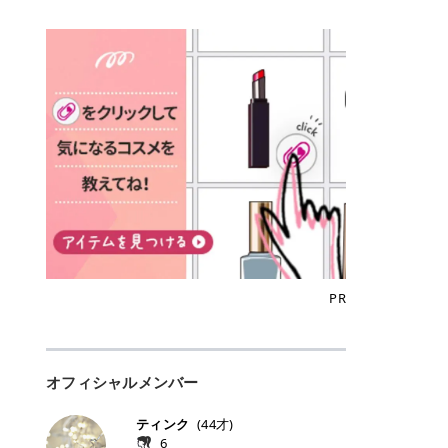
込)/5回 144,800円(税込)/5回 毛質に
Qoo10でのご購入はこちら CANMA
に触れた瞬間、ぷるんとしたジェリ
どに数分のせることで、集中保湿ケ
にぴったり。 Qoo10も、オリヤン
いでしょうか。 ズバリ、効果を実感
合わせて脱毛機を選択可能！有効期
KE むちぷるティント全色一覧 モモ
ーグロスが広がり、ふっくらボリュ
アとしても活用できます。 トナーパ
も、＠cosmeも、いつものコスメ購
するまでの期間や必要な施術回数が
限も5年と長くマイペースに通いや
｜血色感じるヌーディーピンク 桃の
ーム感のある仕上がりに✨ まるでリ
ッドの選び方 トナーパッドは、配合
入を“ちょっとお得”に変えられるの
大きな違いとして挙げられます！ 医
すい ラシャ メディオスターNeXT P
ような血色感を演出するヌーディー
フティングしたような、新しいリッ
成分やパッドの素材によって特徴が
が、トラミーリワードです✨ 今回
療脱毛は、医療機関（クリニックや
RO ジェントルYAGプロ 公式サイト
ピンク。 黄みと青みのバランスが良
プティンググロス💄 実際に使用した
異なります。 自分の肌悩みや理想の
は、トラミーリワードの特徴や活用
皮膚科など）だけで扱える高出力の
> ※医療脱毛は自由診療です。治療
く、自然になじむコーラル系カラー
方のクチコミ > 5 > プルプル > 唇に
仕上がりに合わせて選ぶことで、毎
方法、美容好きさんにおすすめな理
レーザーを使って、発毛組織にアプ
には赤み、痒み、火傷、毛嚢炎、一
です。 自然な血色感をプラスしてく
塗るPDRNグロス > > AMUSE ジェ
日のスキンケアに取り入れやすくな
由を詳しくご紹介します！ トラミー
ローチする施術といわれています。
時的な硬毛化などのリスクが伴いま
れるので、ナチュラルメイクとの相
ルフィットグロス > > ぷっくりツヤ
ります。 肌悩みに合わせて選ぶ パ
リワードとは？ 「トラミーリワー
そのため、少ない回数で永久脱毛
す。 目次▼ 1. エミナルクリニック
性抜群。 可愛らしく、多幸感のある
ツヤだけどベタっとした感じはなく
ッドの素材で選ぶ トナーパッドの使
ド」は、東証グロース上場企業であ
（※）を目指すことができます。
の魅力とは？選ばれる3つの特徴 ・
印象に仕上がります。 ワインベリー
て使いやすいですね。プランピング
い方 洗顔後すぐの清潔な肌に使用し
る株式会社アイズが運営する、安
（※永久脱毛とは一生毛が1本も生
最短6か月からの脱毛プランが選べ
｜気品をまとうローズレッド 深みの
効果で少しスーッとします。ここは
ます。 STEP1 エンボス面（凹凸
心・安全なポイントサイト機能で
えてこないという意味ではなく、ア
る！ ・全国60院以上＆21時まで営
ある青みレッド。 大人っぽく華やか
好き嫌いがあるかもしれませんが慣
面）で顔全体をやさしく拭き取りま
す。 トラミーリワードは、トラミー
メリカの基準に基づき「長期間にわ
業！ ・痛みに配慮した医療脱毛器の
な印象を与えるベリーカラーです。
れますね。 > > 分かりにくいけど、
す。 特に小鼻・あご・額など皮脂や
会員向けのポイントサービスです。
たって毛量が明らかに減少している
導入と肌トラブル対応 2. エミナル
ひと塗りで顔全体が華やかになり、
チップは片面がツルツル、片面がモ
古い角質が気になる部分は丁寧にな
対象ショップやサービスを利用する
状態が維持されること」を指しま
クリニックの口コミ・評判 3. エミ
リップを主役にしたメイクが完成。
ケモケになってます。 > > 桜グロス
じませましょう。 STEP2 パッドを
ことでポイントを獲得でき、貯まっ
す。） 一方のエステ脱毛は、出力が
ナルクリニックの全身脱毛料金プラ
クールで上品な雰囲気を演出できま
【日本限定色】：上品なピンクベー
裏返し、フラット面で顔全体をやさ
たポイントはAmazonギフト券やド
優しい機器を使うため痛みが少ない
ン ・全身脱毛の基本コースと料金
す。 フィグピューレ｜色っぽさと上
ジュ > > すももパールグロス【日本
PR
しく押さえながら化粧水をなじませ
ットマネーなどに交換できます。 普
のがメリットですが、毛根を破壊す
・追加費用がかからないシステム ・
品さを叶える赤みローズ 赤みとくす
限定色】：微細なラメがきらめく血
ます。 STEP3 その後は美容液・乳
段のネットショッピングを活用しな
ることはできないので一時的な減毛
支払い方法｜決済方法と医療ローン
みをほどよく含んだローズカラー。
色がよく見えるピンク。 > > どちら
液・クリームなど、普段どおりのス
がらポイントを貯められるため、ポ
にとどまります。結果的に、何度も
の活用も！ 4. エミナルクリニック
ニュートラルな発色で、肌色を選び
も上品で使いやすい色ですね。すも
キンケアを行います。 乾燥が気にな
イ活初心者でも始めやすいのが魅力
通う必要が出てくることが多くなり
の熱破壊式の脱毛機 5. エミナルク
にくい万能カラーです。 派手すぎず
もパールグロスの方がラメが入って
る部分には2〜5分程度のせて部分用
です✨ トラミーリワードの特徴 普
ます。 なお、医療脱毛は保険がきか
リニックのお得な割引・キャンペー
オフィシャルメンバー
落ち着いた印象に仕上がり、オン・
いるので華やかそうに見えるけど、
パックとして使用するのもおすすめ
段よく使っているコスメ通販サイト
ない自由診療なので、クリニックに
ン制度 ・学生プラン｜学生証の提示
オフ問わず使いやすいカラー。 きれ
付けてみると落ち着いた色ですね。
です。 おすすめトナーパッド7選 こ
を、トラミーリワード経由にするだ
よって料金設定が自由に決められて
で割引 ・ペア限定プラン｜家族や友
いめメイクにもカジュアルメイクに
> > スキンケア成分が配合されてい
ティンク
(
44
才)
こからは、保湿ケアや肌荒れケア、
けでポイントが貯まるのが大きな魅
います。だからこそ、しっかり比較
人と一緒にスタートできる ・他社か
もマッチします。 ラズベリーケーキ
て保湿もしっかりしてくれます。最
6
毛穴ケアなど目的別におすすめのト
力です✨ 例えば、、、 ・メガ割の
して選ぶことが大切なのです。 医療