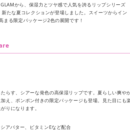
EGLAMから、保湿力とツヤ感で人気を誇るリップシリーズ
Lip Care」に、新たな夏コレクションが登場しました。スイーツからイン
高まる限定パッケージ2色の展開です！
are
もたらす、シアーな発色の高保湿リップです。夏らしい爽や
に加え、ポンポン付きの限定パッケージも登場。見た目にも
上がりになります。
、シアバター、
ビタミンEなど配合