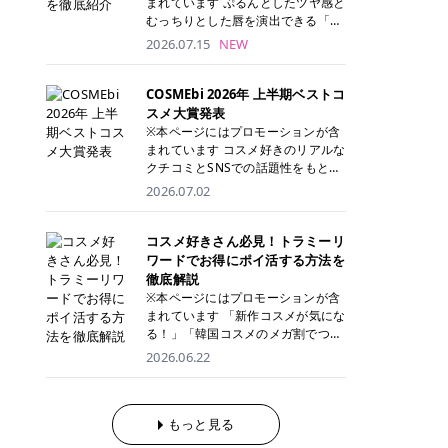
まれています ぷるんとしたツヤ感と
が多く、拭き取り後にそのまま部分
ら、コストパフォーマンスも重視し
す。 これから手軽に全身医療脱毛を
むっちりとした唇を演出できる「C
用パックとして使えるトナーパッド
たい方に！ メディオスターモノリス
始めたいと考えている方は、ぜひ最
ANMAKE（キャンメイク）むちぷる
2026.07.15
NEW
も増えています。 一方、拭き取り化
メディオスターNeXT PRO 公式サイ
後までチェックして、ご自身にぴっ
ティント」。 ティントならではの色
粧水は液体タイプのため、コットン
ト> レジーナクリニック 52,800円
たりのクリニック選びの参考にして
持ちに加え、プランパー効果※と保
に含ませて使用します。 使用量を調
(税込)/5回 99,000円(税込)/5回 ジェ
ください！ クリニック 全身＋VIO
湿ケアも叶えられることから、SNS
COSMEbi 2026年 上半期ベストコ
整しやすく、お気に入りの化粧水を
ントルシリーズを選べるため、脱毛
全身＋VIO＋顔 特徴 脱毛器 詳細 フ
でも話題の人気リップです。 「自分
スメ大賞発表
使いたい方やコストを抑えて続けた
機にこだわりたい方におすすめ！ ジ
レイアクリニック 52,800円(税込)/5
にはどのカラーが似合う？」「イエ
※本ページにはプロモーションが含
い方にもおすすめです。 トナーパッ
ェントルマックスプロ ジェントルマ
回 94,600円(税込)/5回 肌への負担
ベ・ブルベ別のおすすめは？」と気
まれています コスメ好きのリアルな
ドのメリット トナーパッドは、角質
ックスプロプラス ジェントルレーズ
に配慮しながら、コストパフォーマ
になっている方も多いのではないで
クチコミとSNSでの話題性をもとに
ケア・保湿ケア・部分用パックまで
プロ ソプラノチタニウム 公式サイ
ンスも重視したい方に！ メディオス
しょうか。 今回は6色のスウォッチ
選出された、COSMEbi 2026年上半
1枚で行える便利なスキンケアアイ
2026.07.02
ト> エミナルクリニック 49,500円
ターモノリス メディオスターNeXT
とともにご紹介！それぞれの色味や
期のベストコスメが決定！ 話題性・
テムです。 ここでは、トナーパッド
(税込)/6回 93,500円(税込)/6回 エミ
PRO 公式サイト> レジーナクリニッ
おすすめのパーソナルカラー、どん
使用感・仕上がりすべてを兼ね備え
を取り入れるメリットをご紹介しま
ナルクリニックの始めやすい料金設
ク 52,800円(税込)/5回 99,000円(税
なメイクに合うのかまで詳しく解説
た名品たちを、カテゴリ別にご紹介
コスメ好きさん必見！トラミーリ
す。 古い角質や皮脂汚れをやさしく
定！月々払いも安くて通いやすい ク
込)/5回 ジェントルシリーズを選べ
します✨ ※メイクアップ効果による
します。 本記事では、2025年11月
ワードでお得にポイ活する方法を
オフ トナーパッドを使用すること
リスタルプロ 公式サイト> リゼクリ
るため、脱毛機にこだわりたい方に
CANMAKE むちぷるティントとは？
～2026年4月までの半年間におい
徹底解説
で、洗顔だけでは落としきれない古
ニック 109,800円(税込)/5回 144,80
おすすめ！ ジェントルマックスプロ
CANMAKE むちぷるティントは、テ
て、COSMEbi内でのクチコミとSN
い角質や余分な皮脂汚れをやさしく
※本ページにはプロモーションが含
0円(税込)/5回 毛質に合わせて脱毛
ジェントルマックスプロプラス ジェ
ィント・プランパー・保湿ケアを1
Sでの話題性を元に選出されたコス
拭き取り、なめらかな肌へ整えま
まれています 「新作コスメが気にな
機を選択可能！有効期限も5年と長
ントルレーズプロ ソプラノチタニウ
本で叶えるリップです。 するすると
メやスキンケアなどの化粧品を「総
す。 保湿ケアまで1枚でできる 保湿
る！」「韓国コスメのメガ割でつい
くマイペースに通いやすい ラシャ
ム 公式サイト> エミナルクリニック
塗れるなめらかなテクスチャーで、
合」「デパコス」「プチプラ」「韓
成分を配合したトナーパッドなら、
買いすぎてしまう……」 そんな美容
メディオスターNeXT PRO ジェント
2026.06.22
49,500円(税込)/6回 93,500円(税
縦ジワをカバーしながら、むっちり
国コスメ」に分けて1位～3位までを
肌へうるおいを与えながらスキンケ
好きさんにおすすめなのが「トラミ
ルYAGプロ 公式サイト> ｜そもそも
込)/6回 エミナルクリニックの始め
としたツヤのある唇を演出します。
ランキング形式で発表！ 2026年上
アできるため、忙しい朝や夜の時短
ーリワード」です！ 普段のお買い物
医療脱毛って？エステ脱毛と何が違
やすい料金設定！月々払いも安くて
さらに、美容保湿成分を配合してい
半期 総合大賞 AMUSE（アミュー
ケアにもぴったりです。 部分パック
を少し工夫するだけでポイントを貯
うの？ 脱毛を考えたときに、まず悩
通いやすい クリスタルプロ 公式サ
るため、乾燥しにくくデイリー使い
ズ）「 ジェルフィットグロス」 👑
としても使える 多くのトナーパッド
められるため、コスメやスキンケア
もっと見る
むのが「医療脱毛とエステ脱毛、ど
イト> リゼクリニック 109,800円(税
にもぴったり！ アイテム詳細を見る
「ジェルフィットグロス」の特徴 唇
は、乾燥が気になる頬や額、小鼻な
にかかる費用を少しでも抑えたい方
っちがいいの？」ということではな