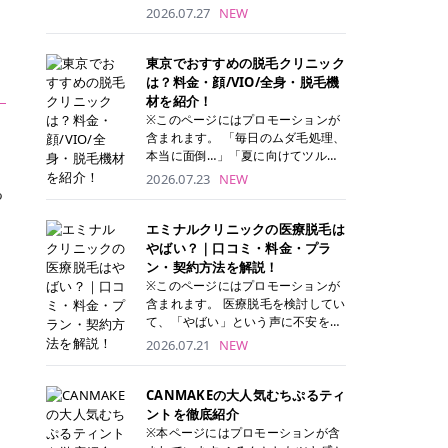
ナーパッド」は、化粧水や美容液を
2026.07.27
NEW
たっぷり含ませた丸型のコットンパ
ッド状のスキンケアアイテムです。
トナーパッドは洗顔後に肌をやさし
東京でおすすめの脱毛クリニック
く拭き取ることで、古い角質や余分
は？料金・顔/VIO/全身・脱毛機
な皮脂汚れをオフしながら、うるお
材を紹介！
いを与えられるのが特徴✨ さらに、
※このページにはプロモーションが
気になる部分には数分のせて部分用
含まれます。 「毎日のムダ毛処理、
パックとしても使用できるため、1
本当に面倒…」「夏に向けてツルツ
枚で「拭き取り」と「保湿ケア」の
ル肌になりたい！」 そう思って東京
2026.07.23
NEW
両方を叶えられます。 韓国コスメブ
る
で医療脱毛を探し始めても、クリニ
ランドを中心に人気を集めていまし
ックがたくさんありすぎてどこを選
たが、現在では日本でも定番のスキ
べばいいの？と迷ってしまいますよ
エミナルクリニックの医療脱毛は
ンケアアイテムとして幅広い世代に
ね。 この記事では、医療脱毛の基本
やばい？｜口コミ・料金・プラ
愛用されています。 トナーパッドの
から、東京で特に通いやすいフレイ
ン・契約方法を解説！
特徴 トナーパッドと拭き取り化粧水
アクリニック・レジーナクリニッ
※このページにはプロモーションが
の違い 「トナーパッド」と「拭き取
ク・エミナルクリニック・リゼクリ
含まれます。 医療脱毛を検討してい
り化粧水」はどちらも洗顔後に使用
ニックの4院について、分かりやす
て、「やばい」という声に不安を抱
するスキンケアアイテムですが、使
く解説します。 自分にぴったりのク
える方も多いのではないでしょう
2026.07.21
NEW
い方や特徴に違いがあります。 トナ
リニックを見つけて、面倒な自己処
か。 この記事では、エミナルクリニ
ーパッドは、化粧水があらかじめパ
理から卒業しちゃいましょう♪ クリ
ックの全身脱毛プランの詳しい料金
ッドに含まれているため、コットン
ニック 全身＋VIO 全身＋VIO＋顔 特
体系をはじめ、学生や友人同士でお
CANMAKEの大人気むちぷるティ
を用意する手間がなく、忙しい朝で
徴 脱毛器 詳細 フレイアクリニック
得になる割引キャンペーン、無料カ
ントを徹底紹介
もサッと使えるのが魅力です。 ま
52,800円(税込)/5回 94,600円(税
ウンセリングから施術までの具体的
※本ページにはプロモーションが含
た、保湿成分を豊富に配合した商品
込)/5回 肌への負担に配慮しなが
なステップを分かりやすく解説しま