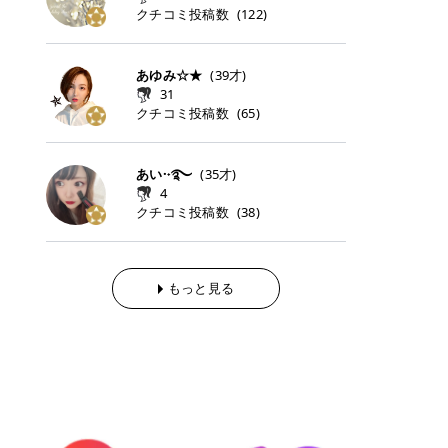
らの「のりかえ」や「お友だち紹
｜甘く可愛いモーヴピンク 鮮やかな
近、乾燥していた唇がプルンと見え
クチコミ投稿数
ナーパッドをご紹介します。 毎日使
タイミングで利用することが多いQ
(
122
)
脱毛の「熱破壊式」と「蓄熱式」と
介」も！ 6. 予約から脱毛施術まで
青みを感じるラズベリーピンク。 フ
てうれちい！ > > 引用元:コスメビ
いやすいトナーパッドから、スペシ
oo10 ・口コミを見ながら購入する
は？ 医療脱毛のレーザー機器には、
のステップ ・無料カウンセリングの
ェミニンな雰囲気を演出できる可愛
アイテム詳細を見るQoo10でのご購
ャルケアにぴったりなトナーパッド
＠cosme ・韓国コスメをチェック
大きく分けて「熱破壊式」と「蓄熱
予約方法 ・カウンセリング当日の持
らしいカラーです。 透明感を引き立
入はこちら 2026年上半期 総合2位
まで厳選しました。 1. MEDICUBE
する際によく見るOLIVE YOUNG GL
式」の2種類があり、それぞれ得意
あゆみ☆★
(
39
才)
ち物 ・医師の問診とプラン提案 ・
てながら、甘さのある印象に。 韓国
柳屋（ヤナギヤ）「柳屋 あんず
PDRNピンクコラーゲンゲルトナー
OBAL など、すでに使い慣れている
な毛質が違います。 * 熱破壊式 高
施術当日の流れと次回予約の取り方
31
メイクやピンクメイクとも相性抜群
油」 👑「柳屋 あんず油」の特徴 1
パッド 「うるおいとハリ感をサポー
サイトが対象になっている場合も多
出力のレーザーをバチッ！と当て
7. 店舗一覧と美容医療メニュー ・
クチコミ投稿数
(
65
)
です。 フルーツオレ｜ピュア感あふ
00％植物由来の「柳屋 あんず油」
トし、なめらかな肌へ導く高密着ゲ
く、お買い物の内容や流れを変える
て、毛根の発毛組織に向けてレーザ
全国60院以上！エミナルクリニック
れるミルキーコーラル 白みを含んだ
フワッと香りさらっとまとまり、ツ
ルパッド」 PDRNやコラーゲン成分
必要はありません。 「どうせ買う予
ーを照射します。ワキやVIOのよう
の店舗一覧 ・脱毛だけじゃない！美
ミルキーなコーラルカラー。 やさし
ヤのある美しい髪に導きます。 ヘア
を配合し、乾燥やハリ不足が気にな
定だったコスメ」をトラミーリワー
な、太くて濃い毛にも使用が可能で
容医療メニュー 8. まとめ ｜エミナ
くふんわり発色し、粘膜リップのよ
だけでなく、ボディケア・ネイルケ
あい·˖࿐
(
35
才)
る肌をしっとり整えるゲルタイプの
ドを経由するだけで、ポイントも一
す！その分、輪ゴムで弾かれたよう
ルクリニックの魅力とは？選ばれる
うな仕上がりになります。 柔らかく
アなど幅広く保湿ケア。 実際に使用
4
トナーパッド。密着力が高く、スキ
緒に受け取れる、そんな手軽さがあ
な強い痛みを感じやすい傾向があり
3つの特徴 ※1 開業2019年3月20日
可愛らしい印象になり、毎日使いた
した方のクチコミ > 5 > 1本あると
クチコミ投稿数
ンケアの土台ケアとして取り入れや
ります✨ またトラミーリワードに
(
38
)
ます。 * 蓄熱式 低出力のレーザー
～2026年6月30日時点(医療脱毛、
くなるナチュラルカラー。 スクール
便利なオイル😊 > 柳屋 あんず油 >
すいアイテムです。 アイテム詳細を
は、以下のような特徴があります！
を連続で当てて、毛の成長をコント
ハイフ、ダーマペン、美容点滴、医
メイクやオフィスメイクにもおすす
> ──────────── > > 100%植
見るQoo10での購入はこちら 2. BIO
・1ポイント＝1円でわかりやすい
ロールする部分（バルジ領域）にじ
療ダイエットなど) 「早く綺麗にな
めです。 40TH ストロベリーボンボ
物由来のオイル > > 白髪染めで傷ん
DANCE コラーゲンゲルトナーパッ
・選べるe-GIFT・Amazonギフト
わじわ熱を伝える方式です。急激な
りたいけど、痛いのはイヤだし、通
ン｜上品なピンクベージュ 黄みを抑
でいてパサついているので > オイル
ド 「うるおいを与えながら肌をやわ
券・ドットマネーなどに交換できる
熱さを感じにくく、痛みや肌への負
もっと見る
う時間もない…」医療脱毛にそんな
えたクリーミーなピンクベージュ。
は必需品です > > 少しとろみがある
らかく整える保湿ケアパッド」 ゲル
・トラミー会員なら無料で利用でき
担を抑えやすいのが嬉しいポイン
ハードルを感じていませんか？エミ
ほんのり青みを感じる絶妙なカラー
ものの、さらっと軽めのオイル > >
素材ならではの高密着設計で、肌に
る ・ポイ活初心者でも始めやすい
ト。顔や背中などの産毛や細い毛に
ナルクリニックは、そんな私たちの
で、自然な血色感を演出します。 肌
ベタつかなくて髪につけるとサラサ
うるおいを与えながらやさしく整え
編集部が厳選！トラミーリワードお
向いています。 最近は、この両方を
ワガママを叶えてくれるクリニック
になじみながらも、唇をふんわり明
ラでツヤが出ます✨ > > ドライヤー
る保湿特化型トナーパッド。乾燥し
すすめ3選 QOO10 Qoo10（キュー
使い分けられる優秀な脱毛機を導入
なんです！多くの女性から選ばれて
るく見せてくれるカラー。 オフィス
前とドライヤー後に使っていますが
やすい肌をふっくらとした印象に導
テン）は、話題の韓国コスメや最新
しているクリニックも増えているの
いる3つの魅力をご紹介します。 最
メイクやナチュラルメイクにもぴっ
> 髪がペタッとならなくて気に入っ
きます。 アイテム詳細を見るQoo1
のトレンドスキンケアがいち早く、
で、自分の毛質に合わせてお任せで
短6か月からの脱毛プランが選べ
たりです。 アイテム詳細を見るQoo
てます😊 > > ワンタッチキャップな
0での購入はこちら 3. SKIN1004 セ
驚きの価格で手に入る大人気の通販
きることが多いですよ。 ｜東京でお
る！ 「せっかく脱毛を始めたのに、
10でのご購入はこちら イエベ・ブ
ので開けやすく > 1滴ずつ出るので
ンテラ クイックカーミングパッド
サイトです！ 特に年4回開催される
すすめの医療脱毛クリニック4選 こ
次の予約が数ヶ月先…」なんてガッ
ルベ別おすすめカラー むちぷるティ
量を調節しやすく使いやすいです >
「ゆらぎやすい肌をすこやかに整え
ビッグセール「メガ割」では、20%