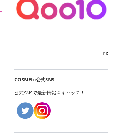
こからは、東京で人気のフレイアク
カリしたくありませんよね。エミナ
ント おすすめパーソナルカラー 02
> あんずのほのかに甘い香りがしま
るカーミングケアパッド」 ツボクサ
OFFクーポンなどを使って、SNSで
リニック・レジーナクリニック・エ
ルクリニックなら、最短1ヶ月ペー
モモ イエベ春・ブルベ夏 03 ワイン
すが > 強くないのでいつでも使える
エキス（保湿成分）配合で、肌荒れ
バズっている美容液やパック、限定
ミナルクリニック・リゼクリニック
スで通えるため、最短6ヶ月の全身
ベリー ブルベ冬 05 フィグピューレ
印象です > > 1本持っていると髪だ
や赤みが気になる肌をやさしく整え
の豪華キットをどこよりもお得にゲ
の4院について、おすすめのポイン
脱毛プランを選ぶことができます！
ブルベ夏・イエベ春 06 ラズベリー
けではなくボディやネイルケアにも
る低刺激設計のトナーパッドです。
ットできます✨ 豊富でリアルな口コ
トを詳しくご紹介します！ フレイア
（※予約状況や脱毛効果の個人差に
ケーキ ブルベ夏・ブルベ冬 07 フル
使えるのも◎ > > 引用元:コスメビ
アイテム詳細を見るQoo10での購入
ミや、ブランド公式ショップの出店
クリニック：選べるプランと女子に
よっては、6ヵ月で完了しない場合
ーツオレ イエベ春 40th ストロベリ
アイテム詳細を見るAmazonでのご
はこちら 4. SKINFOOD キャロット
も充実しているため、新作チェック
優しい手厚いサポート♡ ※満足度9
もあります）。 さらに、連続照射が
ーボンボン ブルベ夏 アイテム詳細
購入はこちら 2026年上半期 総合3
カロテン カーミングウォーターパッ
からリピート買いまで、美容マニア
6% 集計機関・アンケート内容：社
できる医療脱毛器を使っているた
を見るQoo10でのご購入はこちら
位 MAJOLICA MAJORCA（マジョリ
ド 「ゆらぎがちな肌をやさしく整え
の「欲しい」がすべて詰まったお買
内・施術済みフレイア顧客向けのア
め、全身の施術でも1回約60分で終
迷ったらこのカラーがおすすめ！ ナ
カ マジョルカ）「シャドーカスタマ
る植物由来カーミングケア」 βカロ
い物天国です。 Qoo10はこちら @C
ンケート 対象期間：2024/12/11～2
わります。 全国60院以上＆21時ま
PR
チュラルメイクなら「02 モモ」 自
イズ」 👑「シャドーカスタマイズ」
テンを含むにんじん由来成分で、乾
OSME アットコスメ（@cosme）
025/5/15 アンケート数:12606 フレ
で営業！ お仕事や学校の帰りにサク
然な血色感を演出できる万能カラ
の特徴 まばゆく発色フォルム整形シ
燥や外的刺激で不安定になりやすい
は、日本の美容マニアなら誰もが一
イアクリニックは、都内に新宿や渋
ッと寄りたい！という方にもエミナ
ー。 オフィスメイクなら「40th ス
ャドウ✨ 吸いこまれそうな奥行きの
肌をやさしく整えます。軽やかな使
度はお世話になる日本最大級の化粧
谷、銀座など7院があり、どこも駅
ルは強い味方。北海道から沖縄まで
トロベリーボンボン」 上品で落ち着
ある目もとをかなえる、フォルム整
用感も特長です。 アイテム詳細を見
品クチコミサイトです✨ 一番の魅力
から近くてアクセス抜群。平日は夜
全国に60院以上を展開しており、ど
いた印象に仕上がります。 毎日使い
形パウダーシャドウ。ひと塗りでま
るQoo10での購入はこちら 5. ANU
は、2,000万件を超える圧倒的なボ
COSMEbi公式SNS
21時まで開いているので、お仕事や
こも駅チカの好立地なんです。しか
やすい万能カラーなら「05 フィグ
ばゆく発色し、光の効果で目もとが
A 8ヒアルロン酸カテキンカーミン
リュームのリアルなクチコミ検索機
学校帰りにも通いやすいクリニック
も夜21時まで開いているので、忙し
ピューレ」 シーンを選ばず使える人
立体的に生まれ変わります。 実際に
グパッド 「うるおいを与えながら肌
能にあります。 自分の年齢や肌質
です。 ♡クイックプラン 時間をか
い毎日でも無理なく予定に組み込め
公式SNSで最新情報をキャッチ！
気カラーです。 韓国メイク・透明感
使用した方のクチコミ > 5 > 鮮やか
のキメを整えるバランスケアパッ
（乾燥肌・敏感肌など）、あるいは
けてしっかり脱毛。割引制度や保証
ます（※店舗によって診察時間は異
重視なら「06 ラズベリーケーキ」
発色✨ 吸い込まれそうな奥行きのあ
ド」 カテキン*1配合の極薄パッド
「毛穴」「美白」といった肌の悩み
サービスは充実！ 全身＋VIO 52,80
なります）。 そして嬉しいのが、施
青みピンクが透明感を引き立てま
る目もとを作れるアイシャドウ♡ >
で、肌にうるおいを与えながらキメ
に合わせてクチコミを絞り込めるた
0円(税込) 5回コース 所要時間が60
術室がカーテン仕切りではなくドア
す。 イエベ春なら「07 フルーツオ
パウダータイプなのに粉っぽさがな
を整え、すこやかな肌状態へ導くデ
め、自分に本当に合うコスメを失敗
分で完了 全身＋VIO＋顔 94,600円
付きの完全個室になっていること！
レ」 やわらかく可愛らしい印象に仕
くぴたっと密着♡発色が良くて煌め
イリーケアアイテムです。 *1 チャ
せずに見つけられる美容の羅針盤と
(税込) 5回コース 36箇所の脱毛が可
女性専用のプライベート空間なの
上がります。 よくある質問💡 色持
くパールが美しい✨ > 単色でも綺麗
カテキン（整肌成分） アイテム詳細
して絶大な信頼を得ています。 さら
能 ♡安心プラン １回、５回コー
で、周りの目を気にせずリラックス
ちはいい？ むちぷるティントはティ
にグラデーションを作れて簡単に立
を見るQoo10での購入はこちら 6.
に、年に数回発表される「ベストコ
ス、８回コースがあり、コース終了
して施術を受けられます。 痛みに配
ント処方のため、塗布後は色が定着
体感を出せます✨ > > カラーの名前
MEDIHEAL PDRNリフティングパッ
スメアワード（ベスコス）」は、日
後の追加照射の料金も設定していま
慮した医療脱毛器の導入と肌トラブ
しやすく、飲み物を飲んだあとでも
がまた可愛い💕 > PK321 ひとひら
ド 「ハリ感を意識したケアで肌をな
本の美容トレンドを大きく左右する