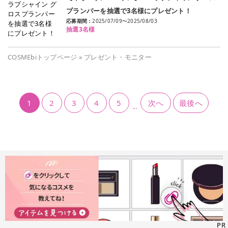
プランパーを抽選で3名様にプレゼント！
応募期間：
2025/07/09
〜
2025/08/03
抽選3名様
COSMEbiトップページ
»
プレゼント・モニター
1
2
3
4
5
次へ
最後へ
...
PR