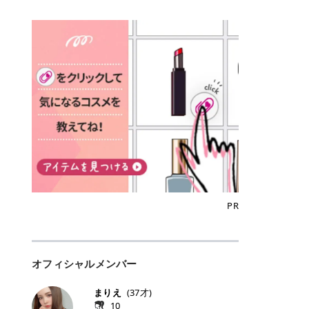
込)/5回 144,800円(税込)/5回 毛質に
Qoo10でのご購入はこちら CANMA
に触れた瞬間、ぷるんとしたジェリ
どに数分のせることで、集中保湿ケ
にぴったり。 Qoo10も、オリヤン
いでしょうか。 ズバリ、効果を実感
合わせて脱毛機を選択可能！有効期
KE むちぷるティント全色一覧 モモ
ーグロスが広がり、ふっくらボリュ
アとしても活用できます。 トナーパ
も、＠cosmeも、いつものコスメ購
するまでの期間や必要な施術回数が
限も5年と長くマイペースに通いや
｜血色感じるヌーディーピンク 桃の
ーム感のある仕上がりに✨ まるでリ
ッドの選び方 トナーパッドは、配合
入を“ちょっとお得”に変えられるの
大きな違いとして挙げられます！ 医
すい ラシャ メディオスターNeXT P
ような血色感を演出するヌーディー
フティングしたような、新しいリッ
成分やパッドの素材によって特徴が
が、トラミーリワードです✨ 今回
療脱毛は、医療機関（クリニックや
RO ジェントルYAGプロ 公式サイト
ピンク。 黄みと青みのバランスが良
プティンググロス💄 実際に使用した
異なります。 自分の肌悩みや理想の
は、トラミーリワードの特徴や活用
皮膚科など）だけで扱える高出力の
> ※医療脱毛は自由診療です。治療
く、自然になじむコーラル系カラー
方のクチコミ > 5 > プルプル > 唇に
仕上がりに合わせて選ぶことで、毎
方法、美容好きさんにおすすめな理
レーザーを使って、発毛組織にアプ
には赤み、痒み、火傷、毛嚢炎、一
です。 自然な血色感をプラスしてく
塗るPDRNグロス > > AMUSE ジェ
日のスキンケアに取り入れやすくな
由を詳しくご紹介します！ トラミー
ローチする施術といわれています。
時的な硬毛化などのリスクが伴いま
れるので、ナチュラルメイクとの相
ルフィットグロス > > ぷっくりツヤ
ります。 肌悩みに合わせて選ぶ パ
リワードとは？ 「トラミーリワー
そのため、少ない回数で永久脱毛
す。 目次▼ 1. エミナルクリニック
性抜群。 可愛らしく、多幸感のある
ツヤだけどベタっとした感じはなく
ッドの素材で選ぶ トナーパッドの使
ド」は、東証グロース上場企業であ
（※）を目指すことができます。
の魅力とは？選ばれる3つの特徴 ・
印象に仕上がります。 ワインベリー
て使いやすいですね。プランピング
い方 洗顔後すぐの清潔な肌に使用し
る株式会社アイズが運営する、安
（※永久脱毛とは一生毛が1本も生
最短6か月からの脱毛プランが選べ
｜気品をまとうローズレッド 深みの
効果で少しスーッとします。ここは
ます。 STEP1 エンボス面（凹凸
心・安全なポイントサイト機能で
えてこないという意味ではなく、ア
る！ ・全国60院以上＆21時まで営
ある青みレッド。 大人っぽく華やか
好き嫌いがあるかもしれませんが慣
面）で顔全体をやさしく拭き取りま
す。 トラミーリワードは、トラミー
メリカの基準に基づき「長期間にわ
業！ ・痛みに配慮した医療脱毛器の
な印象を与えるベリーカラーです。
れますね。 > > 分かりにくいけど、
す。 特に小鼻・あご・額など皮脂や
会員向けのポイントサービスです。
たって毛量が明らかに減少している
導入と肌トラブル対応 2. エミナル
ひと塗りで顔全体が華やかになり、
チップは片面がツルツル、片面がモ
古い角質が気になる部分は丁寧にな
対象ショップやサービスを利用する
状態が維持されること」を指しま
クリニックの口コミ・評判 3. エミ
リップを主役にしたメイクが完成。
ケモケになってます。 > > 桜グロス
じませましょう。 STEP2 パッドを
ことでポイントを獲得でき、貯まっ
す。） 一方のエステ脱毛は、出力が
ナルクリニックの全身脱毛料金プラ
クールで上品な雰囲気を演出できま
【日本限定色】：上品なピンクベー
裏返し、フラット面で顔全体をやさ
たポイントはAmazonギフト券やド
優しい機器を使うため痛みが少ない
ン ・全身脱毛の基本コースと料金
す。 フィグピューレ｜色っぽさと上
ジュ > > すももパールグロス【日本
PR
しく押さえながら化粧水をなじませ
ットマネーなどに交換できます。 普
のがメリットですが、毛根を破壊す
・追加費用がかからないシステム ・
品さを叶える赤みローズ 赤みとくす
限定色】：微細なラメがきらめく血
ます。 STEP3 その後は美容液・乳
段のネットショッピングを活用しな
ることはできないので一時的な減毛
支払い方法｜決済方法と医療ローン
みをほどよく含んだローズカラー。
色がよく見えるピンク。 > > どちら
液・クリームなど、普段どおりのス
がらポイントを貯められるため、ポ
にとどまります。結果的に、何度も
の活用も！ 4. エミナルクリニック
ニュートラルな発色で、肌色を選び
も上品で使いやすい色ですね。すも
キンケアを行います。 乾燥が気にな
イ活初心者でも始めやすいのが魅力
通う必要が出てくることが多くなり
の熱破壊式の脱毛機 5. エミナルク
にくい万能カラーです。 派手すぎず
もパールグロスの方がラメが入って
る部分には2〜5分程度のせて部分用
です✨ トラミーリワードの特徴 普
ます。 なお、医療脱毛は保険がきか
リニックのお得な割引・キャンペー
オフィシャルメンバー
落ち着いた印象に仕上がり、オン・
いるので華やかそうに見えるけど、
パックとして使用するのもおすすめ
段よく使っているコスメ通販サイト
ない自由診療なので、クリニックに
ン制度 ・学生プラン｜学生証の提示
オフ問わず使いやすいカラー。 きれ
付けてみると落ち着いた色ですね。
です。 おすすめトナーパッド7選 こ
を、トラミーリワード経由にするだ
よって料金設定が自由に決められて
で割引 ・ペア限定プラン｜家族や友
いめメイクにもカジュアルメイクに
> > スキンケア成分が配合されてい
まりえ
(
37
才)
こからは、保湿ケアや肌荒れケア、
けでポイントが貯まるのが大きな魅
います。だからこそ、しっかり比較
人と一緒にスタートできる ・他社か
もマッチします。 ラズベリーケーキ
て保湿もしっかりしてくれます。最
10
毛穴ケアなど目的別におすすめのト
力です✨ 例えば、、、 ・メガ割の
して選ぶことが大切なのです。 医療