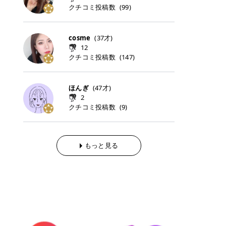
らの「のりかえ」や「お友だち紹
｜甘く可愛いモーヴピンク 鮮やかな
近、乾燥していた唇がプルンと見え
クチコミ投稿数
ナーパッドをご紹介します。 毎日使
タイミングで利用することが多いQ
(
99
)
脱毛の「熱破壊式」と「蓄熱式」と
介」も！ 6. 予約から脱毛施術まで
青みを感じるラズベリーピンク。 フ
てうれちい！ > > 引用元:コスメビ
いやすいトナーパッドから、スペシ
oo10 ・口コミを見ながら購入する
は？ 医療脱毛のレーザー機器には、
のステップ ・無料カウンセリングの
ェミニンな雰囲気を演出できる可愛
アイテム詳細を見るQoo10でのご購
ャルケアにぴったりなトナーパッド
＠cosme ・韓国コスメをチェック
大きく分けて「熱破壊式」と「蓄熱
予約方法 ・カウンセリング当日の持
らしいカラーです。 透明感を引き立
入はこちら 2026年上半期 総合2位
まで厳選しました。 1. MEDICUBE
する際によく見るOLIVE YOUNG GL
式」の2種類があり、それぞれ得意
cosme
(
37
才)
ち物 ・医師の問診とプラン提案 ・
てながら、甘さのある印象に。 韓国
柳屋（ヤナギヤ）「柳屋 あんず
PDRNピンクコラーゲンゲルトナー
OBAL など、すでに使い慣れている
な毛質が違います。 * 熱破壊式 高
施術当日の流れと次回予約の取り方
12
メイクやピンクメイクとも相性抜群
油」 👑「柳屋 あんず油」の特徴 1
パッド 「うるおいとハリ感をサポー
サイトが対象になっている場合も多
出力のレーザーをバチッ！と当て
7. 店舗一覧と美容医療メニュー ・
クチコミ投稿数
(
147
)
です。 フルーツオレ｜ピュア感あふ
00％植物由来の「柳屋 あんず油」
トし、なめらかな肌へ導く高密着ゲ
く、お買い物の内容や流れを変える
て、毛根の発毛組織に向けてレーザ
全国60院以上！エミナルクリニック
れるミルキーコーラル 白みを含んだ
フワッと香りさらっとまとまり、ツ
ルパッド」 PDRNやコラーゲン成分
必要はありません。 「どうせ買う予
ーを照射します。ワキやVIOのよう
の店舗一覧 ・脱毛だけじゃない！美
ミルキーなコーラルカラー。 やさし
ヤのある美しい髪に導きます。 ヘア
を配合し、乾燥やハリ不足が気にな
定だったコスメ」をトラミーリワー
な、太くて濃い毛にも使用が可能で
容医療メニュー 8. まとめ ｜エミナ
くふんわり発色し、粘膜リップのよ
だけでなく、ボディケア・ネイルケ
ほんぎ
(
47
才)
る肌をしっとり整えるゲルタイプの
ドを経由するだけで、ポイントも一
す！その分、輪ゴムで弾かれたよう
ルクリニックの魅力とは？選ばれる
うな仕上がりになります。 柔らかく
アなど幅広く保湿ケア。 実際に使用
2
トナーパッド。密着力が高く、スキ
緒に受け取れる、そんな手軽さがあ
な強い痛みを感じやすい傾向があり
3つの特徴 ※1 開業2019年3月20日
可愛らしい印象になり、毎日使いた
した方のクチコミ > 5 > 1本あると
クチコミ投稿数
ンケアの土台ケアとして取り入れや
ります✨ またトラミーリワードに
(
9
)
ます。 * 蓄熱式 低出力のレーザー
～2026年6月30日時点(医療脱毛、
くなるナチュラルカラー。 スクール
便利なオイル😊 > 柳屋 あんず油 >
すいアイテムです。 アイテム詳細を
は、以下のような特徴があります！
を連続で当てて、毛の成長をコント
ハイフ、ダーマペン、美容点滴、医
メイクやオフィスメイクにもおすす
> ──────────── > > 100%植
見るQoo10での購入はこちら 2. BIO
・1ポイント＝1円でわかりやすい
ロールする部分（バルジ領域）にじ
療ダイエットなど) 「早く綺麗にな
めです。 40TH ストロベリーボンボ
物由来のオイル > > 白髪染めで傷ん
DANCE コラーゲンゲルトナーパッ
・選べるe-GIFT・Amazonギフト
わじわ熱を伝える方式です。急激な
りたいけど、痛いのはイヤだし、通
ン｜上品なピンクベージュ 黄みを抑
でいてパサついているので > オイル
ド 「うるおいを与えながら肌をやわ
券・ドットマネーなどに交換できる
熱さを感じにくく、痛みや肌への負
もっと見る
う時間もない…」医療脱毛にそんな
えたクリーミーなピンクベージュ。
は必需品です > > 少しとろみがある
らかく整える保湿ケアパッド」 ゲル
・トラミー会員なら無料で利用でき
担を抑えやすいのが嬉しいポイン
ハードルを感じていませんか？エミ
ほんのり青みを感じる絶妙なカラー
ものの、さらっと軽めのオイル > >
素材ならではの高密着設計で、肌に
る ・ポイ活初心者でも始めやすい
ト。顔や背中などの産毛や細い毛に
ナルクリニックは、そんな私たちの
で、自然な血色感を演出します。 肌
ベタつかなくて髪につけるとサラサ
うるおいを与えながらやさしく整え
編集部が厳選！トラミーリワードお
向いています。 最近は、この両方を
ワガママを叶えてくれるクリニック
になじみながらも、唇をふんわり明
ラでツヤが出ます✨ > > ドライヤー
る保湿特化型トナーパッド。乾燥し
すすめ3選 QOO10 Qoo10（キュー
使い分けられる優秀な脱毛機を導入
なんです！多くの女性から選ばれて
るく見せてくれるカラー。 オフィス
前とドライヤー後に使っていますが
やすい肌をふっくらとした印象に導
テン）は、話題の韓国コスメや最新
しているクリニックも増えているの
いる3つの魅力をご紹介します。 最
メイクやナチュラルメイクにもぴっ
> 髪がペタッとならなくて気に入っ
きます。 アイテム詳細を見るQoo1
のトレンドスキンケアがいち早く、
で、自分の毛質に合わせてお任せで
短6か月からの脱毛プランが選べ
たりです。 アイテム詳細を見るQoo
てます😊 > > ワンタッチキャップな
0での購入はこちら 3. SKIN1004 セ
驚きの価格で手に入る大人気の通販
きることが多いですよ。 ｜東京でお
る！ 「せっかく脱毛を始めたのに、
10でのご購入はこちら イエベ・ブ
ので開けやすく > 1滴ずつ出るので
ンテラ クイックカーミングパッド
サイトです！ 特に年4回開催される
すすめの医療脱毛クリニック4選 こ
次の予約が数ヶ月先…」なんてガッ
ルベ別おすすめカラー むちぷるティ
量を調節しやすく使いやすいです >
「ゆらぎやすい肌をすこやかに整え
ビッグセール「メガ割」では、20%