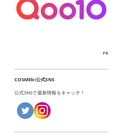
こからは、東京で人気のフレイアク
カリしたくありませんよね。エミナ
ント おすすめパーソナルカラー 02
> あんずのほのかに甘い香りがしま
るカーミングケアパッド」 ツボクサ
OFFクーポンなどを使って、SNSで
リニック・レジーナクリニック・エ
ルクリニックなら、最短1ヶ月ペー
モモ イエベ春・ブルベ夏 03 ワイン
すが > 強くないのでいつでも使える
エキス（保湿成分）配合で、肌荒れ
バズっている美容液やパック、限定
ミナルクリニック・リゼクリニック
スで通えるため、最短6ヶ月の全身
ベリー ブルベ冬 05 フィグピューレ
印象です > > 1本持っていると髪だ
や赤みが気になる肌をやさしく整え
の豪華キットをどこよりもお得にゲ
の4院について、おすすめのポイン
脱毛プランを選ぶことができます！
ブルベ夏・イエベ春 06 ラズベリー
けではなくボディやネイルケアにも
る低刺激設計のトナーパッドです。
ットできます✨ 豊富でリアルな口コ
トを詳しくご紹介します！ フレイア
（※予約状況や脱毛効果の個人差に
ケーキ ブルベ夏・ブルベ冬 07 フル
使えるのも◎ > > 引用元:コスメビ
アイテム詳細を見るQoo10での購入
ミや、ブランド公式ショップの出店
クリニック：選べるプランと女子に
よっては、6ヵ月で完了しない場合
ーツオレ イエベ春 40th ストロベリ
アイテム詳細を見るAmazonでのご
はこちら 4. SKINFOOD キャロット
も充実しているため、新作チェック
優しい手厚いサポート♡ ※満足度9
もあります）。 さらに、連続照射が
ーボンボン ブルベ夏 アイテム詳細
購入はこちら 2026年上半期 総合3
カロテン カーミングウォーターパッ
からリピート買いまで、美容マニア
6% 集計機関・アンケート内容：社
できる医療脱毛器を使っているた
を見るQoo10でのご購入はこちら
位 MAJOLICA MAJORCA（マジョリ
ド 「ゆらぎがちな肌をやさしく整え
の「欲しい」がすべて詰まったお買
内・施術済みフレイア顧客向けのア
め、全身の施術でも1回約60分で終
迷ったらこのカラーがおすすめ！ ナ
カ マジョルカ）「シャドーカスタマ
る植物由来カーミングケア」 βカロ
い物天国です。 Qoo10はこちら @C
ンケート 対象期間：2024/12/11～2
わります。 全国60院以上＆21時ま
PR
チュラルメイクなら「02 モモ」 自
イズ」 👑「シャドーカスタマイズ」
テンを含むにんじん由来成分で、乾
OSME アットコスメ（@cosme）
025/5/15 アンケート数:12606 フレ
で営業！ お仕事や学校の帰りにサク
然な血色感を演出できる万能カラ
の特徴 まばゆく発色フォルム整形シ
燥や外的刺激で不安定になりやすい
は、日本の美容マニアなら誰もが一
イアクリニックは、都内に新宿や渋
ッと寄りたい！という方にもエミナ
ー。 オフィスメイクなら「40th ス
ャドウ✨ 吸いこまれそうな奥行きの
肌をやさしく整えます。軽やかな使
度はお世話になる日本最大級の化粧
谷、銀座など7院があり、どこも駅
ルは強い味方。北海道から沖縄まで
トロベリーボンボン」 上品で落ち着
ある目もとをかなえる、フォルム整
用感も特長です。 アイテム詳細を見
品クチコミサイトです✨ 一番の魅力
から近くてアクセス抜群。平日は夜
全国に60院以上を展開しており、ど
いた印象に仕上がります。 毎日使い
形パウダーシャドウ。ひと塗りでま
るQoo10での購入はこちら 5. ANU
は、2,000万件を超える圧倒的なボ
COSMEbi公式SNS
21時まで開いているので、お仕事や
こも駅チカの好立地なんです。しか
やすい万能カラーなら「05 フィグ
ばゆく発色し、光の効果で目もとが
A 8ヒアルロン酸カテキンカーミン
リュームのリアルなクチコミ検索機
学校帰りにも通いやすいクリニック
も夜21時まで開いているので、忙し
ピューレ」 シーンを選ばず使える人
立体的に生まれ変わります。 実際に
グパッド 「うるおいを与えながら肌
能にあります。 自分の年齢や肌質
です。 ♡クイックプラン 時間をか
い毎日でも無理なく予定に組み込め
公式SNSで最新情報をキャッチ！
気カラーです。 韓国メイク・透明感
使用した方のクチコミ > 5 > 鮮やか
のキメを整えるバランスケアパッ
（乾燥肌・敏感肌など）、あるいは
けてしっかり脱毛。割引制度や保証
ます（※店舗によって診察時間は異
重視なら「06 ラズベリーケーキ」
発色✨ 吸い込まれそうな奥行きのあ
ド」 カテキン*1配合の極薄パッド
「毛穴」「美白」といった肌の悩み
サービスは充実！ 全身＋VIO 52,80
なります）。 そして嬉しいのが、施
青みピンクが透明感を引き立てま
る目もとを作れるアイシャドウ♡ >
で、肌にうるおいを与えながらキメ
に合わせてクチコミを絞り込めるた
0円(税込) 5回コース 所要時間が60
術室がカーテン仕切りではなくドア
す。 イエベ春なら「07 フルーツオ
パウダータイプなのに粉っぽさがな
を整え、すこやかな肌状態へ導くデ
め、自分に本当に合うコスメを失敗
分で完了 全身＋VIO＋顔 94,600円
付きの完全個室になっていること！
レ」 やわらかく可愛らしい印象に仕
くぴたっと密着♡発色が良くて煌め
イリーケアアイテムです。 *1 チャ
せずに見つけられる美容の羅針盤と
(税込) 5回コース 36箇所の脱毛が可
女性専用のプライベート空間なの
上がります。 よくある質問💡 色持
くパールが美しい✨ > 単色でも綺麗
カテキン（整肌成分） アイテム詳細
して絶大な信頼を得ています。 さら
能 ♡安心プラン １回、５回コー
で、周りの目を気にせずリラックス
ちはいい？ むちぷるティントはティ
にグラデーションを作れて簡単に立
を見るQoo10での購入はこちら 6.
に、年に数回発表される「ベストコ
ス、８回コースがあり、コース終了
して施術を受けられます。 痛みに配
ント処方のため、塗布後は色が定着
体感を出せます✨ > > カラーの名前
MEDIHEAL PDRNリフティングパッ
スメアワード（ベスコス）」は、日
後の追加照射の料金も設定していま
慮した医療脱毛器の導入と肌トラブ
しやすく、飲み物を飲んだあとでも
がまた可愛い💕 > PK321 ひとひら
ド 「ハリ感を意識したケアで肌をな
本の美容トレンドを大きく左右する