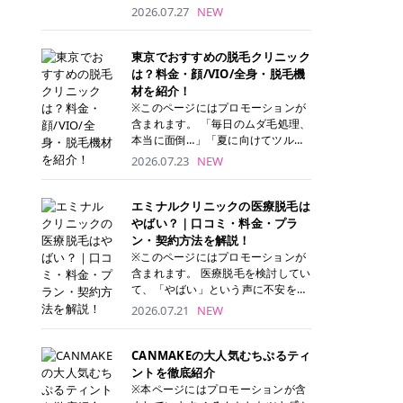
ナーパッド」は、化粧水や美容液を
2026.07.27
NEW
たっぷり含ませた丸型のコットンパ
ッド状のスキンケアアイテムです。
トナーパッドは洗顔後に肌をやさし
東京でおすすめの脱毛クリニック
く拭き取ることで、古い角質や余分
は？料金・顔/VIO/全身・脱毛機
な皮脂汚れをオフしながら、うるお
材を紹介！
いを与えられるのが特徴✨ さらに、
※このページにはプロモーションが
気になる部分には数分のせて部分用
含まれます。 「毎日のムダ毛処理、
パックとしても使用できるため、1
本当に面倒…」「夏に向けてツルツ
枚で「拭き取り」と「保湿ケア」の
ル肌になりたい！」 そう思って東京
2026.07.23
NEW
両方を叶えられます。 韓国コスメブ
で医療脱毛を探し始めても、クリニ
ランドを中心に人気を集めていまし
ックがたくさんありすぎてどこを選
たが、現在では日本でも定番のスキ
べばいいの？と迷ってしまいますよ
エミナルクリニックの医療脱毛は
ンケアアイテムとして幅広い世代に
ね。 この記事では、医療脱毛の基本
やばい？｜口コミ・料金・プラ
愛用されています。 トナーパッドの
から、東京で特に通いやすいフレイ
ン・契約方法を解説！
特徴 トナーパッドと拭き取り化粧水
アクリニック・レジーナクリニッ
※このページにはプロモーションが
の違い 「トナーパッド」と「拭き取
ク・エミナルクリニック・リゼクリ
含まれます。 医療脱毛を検討してい
り化粧水」はどちらも洗顔後に使用
ニックの4院について、分かりやす
て、「やばい」という声に不安を抱
するスキンケアアイテムですが、使
く解説します。 自分にぴったりのク
える方も多いのではないでしょう
2026.07.21
NEW
い方や特徴に違いがあります。 トナ
リニックを見つけて、面倒な自己処
か。 この記事では、エミナルクリニ
ーパッドは、化粧水があらかじめパ
理から卒業しちゃいましょう♪ クリ
ックの全身脱毛プランの詳しい料金
ッドに含まれているため、コットン
ニック 全身＋VIO 全身＋VIO＋顔 特
体系をはじめ、学生や友人同士でお
CANMAKEの大人気むちぷるティ
を用意する手間がなく、忙しい朝で
徴 脱毛器 詳細 フレイアクリニック
得になる割引キャンペーン、無料カ
ントを徹底紹介
もサッと使えるのが魅力です。 ま
52,800円(税込)/5回 94,600円(税
ウンセリングから施術までの具体的
※本ページにはプロモーションが含
た、保湿成分を豊富に配合した商品
込)/5回 肌への負担に配慮しなが
なステップを分かりやすく解説しま