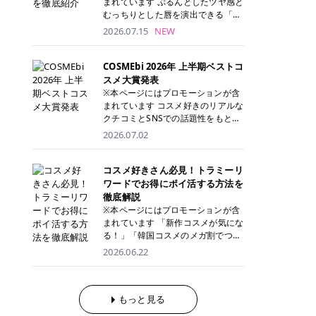
まれています ぷるんとしたツヤ感と
が多く、拭き取り後にそのまま部分
ら、コストパフォーマンスも重視し
す。 これから手軽に全身医療脱毛を
むっちりとした唇を演出できる「C
用パックとして使えるトナーパッド
たい方に！ メディオスターモノリス
始めたいと考えている方は、ぜひ最
ANMAKE（キャンメイク）むちぷる
2026.07.15
NEW
も増えています。 一方、拭き取り化
メディオスターNeXT PRO 公式サイ
後までチェックして、ご自身にぴっ
ティント」。 ティントならではの色
粧水は液体タイプのため、コットン
ト> レジーナクリニック 52,800円
たりのクリニック選びの参考にして
持ちに加え、プランパー効果※と保
に含ませて使用します。 使用量を調
(税込)/5回 99,000円(税込)/5回 ジェ
ください！ クリニック 全身＋VIO
湿ケアも叶えられることから、SNS
COSMEbi 2026年 上半期ベストコ
整しやすく、お気に入りの化粧水を
ントルシリーズを選べるため、脱毛
全身＋VIO＋顔 特徴 脱毛器 詳細 フ
でも話題の人気リップです。 「自分
スメ大賞発表
使いたい方やコストを抑えて続けた
機にこだわりたい方におすすめ！ ジ
レイアクリニック 52,800円(税込)/5
にはどのカラーが似合う？」「イエ
※本ページにはプロモーションが含
い方にもおすすめです。 トナーパッ
ェントルマックスプロ ジェントルマ
回 94,600円(税込)/5回 肌への負担
ベ・ブルベ別のおすすめは？」と気
まれています コスメ好きのリアルな
ドのメリット トナーパッドは、角質
ックスプロプラス ジェントルレーズ
に配慮しながら、コストパフォーマ
になっている方も多いのではないで
クチコミとSNSでの話題性をもとに
ケア・保湿ケア・部分用パックまで
プロ ソプラノチタニウム 公式サイ
ンスも重視したい方に！ メディオス
しょうか。 今回は6色のスウォッチ
選出された、COSMEbi 2026年上半
1枚で行える便利なスキンケアアイ
2026.07.02
ト> エミナルクリニック 49,500円
ターモノリス メディオスターNeXT
とともにご紹介！それぞれの色味や
期のベストコスメが決定！ 話題性・
テムです。 ここでは、トナーパッド
(税込)/6回 93,500円(税込)/6回 エミ
PRO 公式サイト> レジーナクリニッ
おすすめのパーソナルカラー、どん
使用感・仕上がりすべてを兼ね備え
を取り入れるメリットをご紹介しま
ナルクリニックの始めやすい料金設
ク 52,800円(税込)/5回 99,000円(税
なメイクに合うのかまで詳しく解説
た名品たちを、カテゴリ別にご紹介
コスメ好きさん必見！トラミーリ
す。 古い角質や皮脂汚れをやさしく
定！月々払いも安くて通いやすい ク
込)/5回 ジェントルシリーズを選べ
します✨ ※メイクアップ効果による
します。 本記事では、2025年11月
ワードでお得にポイ活する方法を
オフ トナーパッドを使用すること
リスタルプロ 公式サイト> リゼクリ
るため、脱毛機にこだわりたい方に
CANMAKE むちぷるティントとは？
～2026年4月までの半年間におい
徹底解説
で、洗顔だけでは落としきれない古
ニック 109,800円(税込)/5回 144,80
おすすめ！ ジェントルマックスプロ
CANMAKE むちぷるティントは、テ
て、COSMEbi内でのクチコミとSN
い角質や余分な皮脂汚れをやさしく
※本ページにはプロモーションが含
0円(税込)/5回 毛質に合わせて脱毛
ジェントルマックスプロプラス ジェ
ィント・プランパー・保湿ケアを1
Sでの話題性を元に選出されたコス
拭き取り、なめらかな肌へ整えま
まれています 「新作コスメが気にな
機を選択可能！有効期限も5年と長
ントルレーズプロ ソプラノチタニウ
本で叶えるリップです。 するすると
メやスキンケアなどの化粧品を「総
す。 保湿ケアまで1枚でできる 保湿
る！」「韓国コスメのメガ割でつい
くマイペースに通いやすい ラシャ
ム 公式サイト> エミナルクリニック
塗れるなめらかなテクスチャーで、
合」「デパコス」「プチプラ」「韓
成分を配合したトナーパッドなら、
買いすぎてしまう……」 そんな美容
メディオスターNeXT PRO ジェント
2026.06.22
49,500円(税込)/6回 93,500円(税
縦ジワをカバーしながら、むっちり
国コスメ」に分けて1位～3位までを
肌へうるおいを与えながらスキンケ
好きさんにおすすめなのが「トラミ
ルYAGプロ 公式サイト> ｜そもそも
込)/6回 エミナルクリニックの始め
としたツヤのある唇を演出します。
ランキング形式で発表！ 2026年上
アできるため、忙しい朝や夜の時短
ーリワード」です！ 普段のお買い物
医療脱毛って？エステ脱毛と何が違
やすい料金設定！月々払いも安くて
さらに、美容保湿成分を配合してい
半期 総合大賞 AMUSE（アミュー
ケアにもぴったりです。 部分パック
を少し工夫するだけでポイントを貯
うの？ 脱毛を考えたときに、まず悩
通いやすい クリスタルプロ 公式サ
るため、乾燥しにくくデイリー使い
ズ）「 ジェルフィットグロス」 👑
としても使える 多くのトナーパッド
められるため、コスメやスキンケア
もっと見る
むのが「医療脱毛とエステ脱毛、ど
イト> リゼクリニック 109,800円(税
にもぴったり！ アイテム詳細を見る
「ジェルフィットグロス」の特徴 唇
は、乾燥が気になる頬や額、小鼻な
にかかる費用を少しでも抑えたい方
っちがいいの？」ということではな