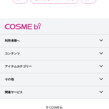
利用者様へ
メンバーログイン
コンテンツ
無料メンバー登録
ランキング
アイテムカテゴリー
メンバー会員について
アイテム・クチコミ
スキンケア
その他
アイテム掲載リクエスト
ブランドから探す
ベースメイク
お問い合わせ（ブランド様）
関連サービス
COSMEbiについて
ピックアップ特集
ポイントメイク
広告について
ママプレス
お問い合わせ
©︎ COSMEbi.
ブランド新着情報