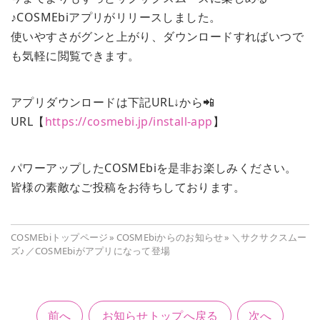
♪COSMEbiアプリがリリースしました。
使いやすさがグンと上がり、ダウンロードすればいつで
も気軽に閲覧できます。
アプリダウンロードは下記URL↓から📲
URL【
https://cosmebi.jp/install-app
】
パワーアップしたCOSMEbiを是非お楽しみください。
皆様の素敵なご投稿をお待ちしております。
COSMEbiトップページ
»
COSMEbiからのお知らせ
»
＼サクサクスムー
ズ♪／COSMEbiがアプリになって登場
前へ
お知らせトップへ戻る
次へ