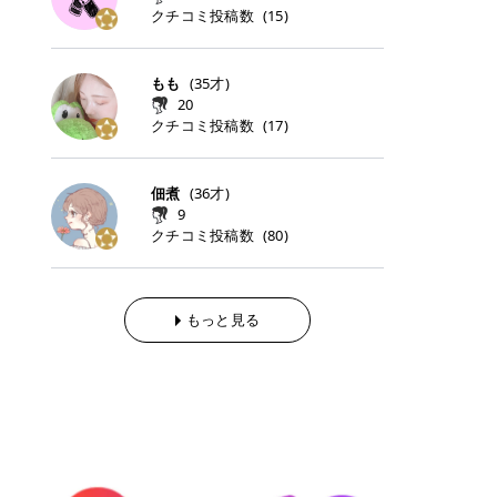
らの「のりかえ」や「お友だち紹
｜甘く可愛いモーヴピンク 鮮やかな
近、乾燥していた唇がプルンと見え
クチコミ投稿数
ナーパッドをご紹介します。 毎日使
タイミングで利用することが多いQ
(
15
)
脱毛の「熱破壊式」と「蓄熱式」と
介」も！ 6. 予約から脱毛施術まで
青みを感じるラズベリーピンク。 フ
てうれちい！ > > 引用元:コスメビ
いやすいトナーパッドから、スペシ
oo10 ・口コミを見ながら購入する
は？ 医療脱毛のレーザー機器には、
のステップ ・無料カウンセリングの
ェミニンな雰囲気を演出できる可愛
アイテム詳細を見るQoo10でのご購
ャルケアにぴったりなトナーパッド
＠cosme ・韓国コスメをチェック
大きく分けて「熱破壊式」と「蓄熱
予約方法 ・カウンセリング当日の持
らしいカラーです。 透明感を引き立
入はこちら 2026年上半期 総合2位
まで厳選しました。 1. MEDICUBE
する際によく見るOLIVE YOUNG GL
式」の2種類があり、それぞれ得意
もも
(
35
才)
ち物 ・医師の問診とプラン提案 ・
てながら、甘さのある印象に。 韓国
柳屋（ヤナギヤ）「柳屋 あんず
PDRNピンクコラーゲンゲルトナー
OBAL など、すでに使い慣れている
な毛質が違います。 * 熱破壊式 高
施術当日の流れと次回予約の取り方
20
メイクやピンクメイクとも相性抜群
油」 👑「柳屋 あんず油」の特徴 1
パッド 「うるおいとハリ感をサポー
サイトが対象になっている場合も多
出力のレーザーをバチッ！と当て
7. 店舗一覧と美容医療メニュー ・
クチコミ投稿数
(
17
)
です。 フルーツオレ｜ピュア感あふ
00％植物由来の「柳屋 あんず油」
トし、なめらかな肌へ導く高密着ゲ
く、お買い物の内容や流れを変える
て、毛根の発毛組織に向けてレーザ
全国60院以上！エミナルクリニック
れるミルキーコーラル 白みを含んだ
フワッと香りさらっとまとまり、ツ
ルパッド」 PDRNやコラーゲン成分
必要はありません。 「どうせ買う予
ーを照射します。ワキやVIOのよう
の店舗一覧 ・脱毛だけじゃない！美
ミルキーなコーラルカラー。 やさし
ヤのある美しい髪に導きます。 ヘア
を配合し、乾燥やハリ不足が気にな
定だったコスメ」をトラミーリワー
な、太くて濃い毛にも使用が可能で
容医療メニュー 8. まとめ ｜エミナ
くふんわり発色し、粘膜リップのよ
だけでなく、ボディケア・ネイルケ
佃煮
(
36
才)
る肌をしっとり整えるゲルタイプの
ドを経由するだけで、ポイントも一
す！その分、輪ゴムで弾かれたよう
ルクリニックの魅力とは？選ばれる
うな仕上がりになります。 柔らかく
アなど幅広く保湿ケア。 実際に使用
9
トナーパッド。密着力が高く、スキ
緒に受け取れる、そんな手軽さがあ
な強い痛みを感じやすい傾向があり
3つの特徴 ※1 開業2019年3月20日
可愛らしい印象になり、毎日使いた
した方のクチコミ > 5 > 1本あると
クチコミ投稿数
ンケアの土台ケアとして取り入れや
ります✨ またトラミーリワードに
(
80
)
ます。 * 蓄熱式 低出力のレーザー
～2026年6月30日時点(医療脱毛、
くなるナチュラルカラー。 スクール
便利なオイル😊 > 柳屋 あんず油 >
すいアイテムです。 アイテム詳細を
は、以下のような特徴があります！
を連続で当てて、毛の成長をコント
ハイフ、ダーマペン、美容点滴、医
メイクやオフィスメイクにもおすす
> ──────────── > > 100%植
見るQoo10での購入はこちら 2. BIO
・1ポイント＝1円でわかりやすい
ロールする部分（バルジ領域）にじ
療ダイエットなど) 「早く綺麗にな
めです。 40TH ストロベリーボンボ
物由来のオイル > > 白髪染めで傷ん
DANCE コラーゲンゲルトナーパッ
・選べるe-GIFT・Amazonギフト
わじわ熱を伝える方式です。急激な
りたいけど、痛いのはイヤだし、通
ン｜上品なピンクベージュ 黄みを抑
でいてパサついているので > オイル
ド 「うるおいを与えながら肌をやわ
券・ドットマネーなどに交換できる
熱さを感じにくく、痛みや肌への負
もっと見る
う時間もない…」医療脱毛にそんな
えたクリーミーなピンクベージュ。
は必需品です > > 少しとろみがある
らかく整える保湿ケアパッド」 ゲル
・トラミー会員なら無料で利用でき
担を抑えやすいのが嬉しいポイン
ハードルを感じていませんか？エミ
ほんのり青みを感じる絶妙なカラー
ものの、さらっと軽めのオイル > >
素材ならではの高密着設計で、肌に
る ・ポイ活初心者でも始めやすい
ト。顔や背中などの産毛や細い毛に
ナルクリニックは、そんな私たちの
で、自然な血色感を演出します。 肌
ベタつかなくて髪につけるとサラサ
うるおいを与えながらやさしく整え
編集部が厳選！トラミーリワードお
向いています。 最近は、この両方を
ワガママを叶えてくれるクリニック
になじみながらも、唇をふんわり明
ラでツヤが出ます✨ > > ドライヤー
る保湿特化型トナーパッド。乾燥し
すすめ3選 QOO10 Qoo10（キュー
使い分けられる優秀な脱毛機を導入
なんです！多くの女性から選ばれて
るく見せてくれるカラー。 オフィス
前とドライヤー後に使っていますが
やすい肌をふっくらとした印象に導
テン）は、話題の韓国コスメや最新
しているクリニックも増えているの
いる3つの魅力をご紹介します。 最
メイクやナチュラルメイクにもぴっ
> 髪がペタッとならなくて気に入っ
きます。 アイテム詳細を見るQoo1
のトレンドスキンケアがいち早く、
で、自分の毛質に合わせてお任せで
短6か月からの脱毛プランが選べ
たりです。 アイテム詳細を見るQoo
てます😊 > > ワンタッチキャップな
0での購入はこちら 3. SKIN1004 セ
驚きの価格で手に入る大人気の通販
きることが多いですよ。 ｜東京でお
る！ 「せっかく脱毛を始めたのに、
10でのご購入はこちら イエベ・ブ
ので開けやすく > 1滴ずつ出るので
ンテラ クイックカーミングパッド
サイトです！ 特に年4回開催される
すすめの医療脱毛クリニック4選 こ
次の予約が数ヶ月先…」なんてガッ
ルベ別おすすめカラー むちぷるティ
量を調節しやすく使いやすいです >
「ゆらぎやすい肌をすこやかに整え
ビッグセール「メガ割」では、20%