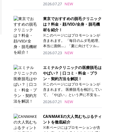
ナーパッド」は、化粧水や美容液を
2026.07.27
NEW
たっぷり含ませた丸型のコットンパ
ッド状のスキンケアアイテムです。
トナーパッドは洗顔後に肌をやさし
東京でおすすめの脱毛クリニック
く拭き取ることで、古い角質や余分
は？料金・顔/VIO/全身・脱毛機
な皮脂汚れをオフしながら、うるお
材を紹介！
いを与えられるのが特徴✨ さらに、
※このページにはプロモーションが
気になる部分には数分のせて部分用
含まれます。 「毎日のムダ毛処理、
パックとしても使用できるため、1
本当に面倒…」「夏に向けてツルツ
枚で「拭き取り」と「保湿ケア」の
ル肌になりたい！」 そう思って東京
2026.07.23
NEW
両方を叶えられます。 韓国コスメブ
で医療脱毛を探し始めても、クリニ
ランドを中心に人気を集めていまし
ックがたくさんありすぎてどこを選
たが、現在では日本でも定番のスキ
べばいいの？と迷ってしまいますよ
エミナルクリニックの医療脱毛は
ンケアアイテムとして幅広い世代に
ね。 この記事では、医療脱毛の基本
やばい？｜口コミ・料金・プラ
愛用されています。 トナーパッドの
から、東京で特に通いやすいフレイ
ン・契約方法を解説！
特徴 トナーパッドと拭き取り化粧水
アクリニック・レジーナクリニッ
※このページにはプロモーションが
の違い 「トナーパッド」と「拭き取
ク・エミナルクリニック・リゼクリ
含まれます。 医療脱毛を検討してい
り化粧水」はどちらも洗顔後に使用
ニックの4院について、分かりやす
て、「やばい」という声に不安を抱
するスキンケアアイテムですが、使
く解説します。 自分にぴったりのク
える方も多いのではないでしょう
2026.07.21
NEW
い方や特徴に違いがあります。 トナ
リニックを見つけて、面倒な自己処
か。 この記事では、エミナルクリニ
ーパッドは、化粧水があらかじめパ
理から卒業しちゃいましょう♪ クリ
ックの全身脱毛プランの詳しい料金
ッドに含まれているため、コットン
ニック 全身＋VIO 全身＋VIO＋顔 特
体系をはじめ、学生や友人同士でお
CANMAKEの大人気むちぷるティ
を用意する手間がなく、忙しい朝で
徴 脱毛器 詳細 フレイアクリニック
得になる割引キャンペーン、無料カ
ントを徹底紹介
もサッと使えるのが魅力です。 ま
52,800円(税込)/5回 94,600円(税
ウンセリングから施術までの具体的
※本ページにはプロモーションが含
た、保湿成分を豊富に配合した商品
込)/5回 肌への負担に配慮しなが
なステップを分かりやすく解説しま