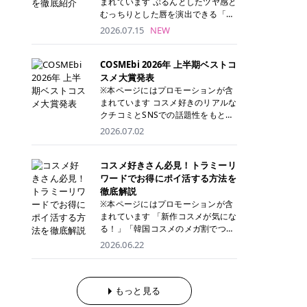
まれています ぷるんとしたツヤ感と
が多く、拭き取り後にそのまま部分
ら、コストパフォーマンスも重視し
す。 これから手軽に全身医療脱毛を
むっちりとした唇を演出できる「C
用パックとして使えるトナーパッド
たい方に！ メディオスターモノリス
始めたいと考えている方は、ぜひ最
ANMAKE（キャンメイク）むちぷる
2026.07.15
NEW
も増えています。 一方、拭き取り化
メディオスターNeXT PRO 公式サイ
後までチェックして、ご自身にぴっ
ティント」。 ティントならではの色
粧水は液体タイプのため、コットン
ト> レジーナクリニック 52,800円
たりのクリニック選びの参考にして
持ちに加え、プランパー効果※と保
に含ませて使用します。 使用量を調
(税込)/5回 99,000円(税込)/5回 ジェ
ください！ クリニック 全身＋VIO
湿ケアも叶えられることから、SNS
COSMEbi 2026年 上半期ベストコ
整しやすく、お気に入りの化粧水を
ントルシリーズを選べるため、脱毛
全身＋VIO＋顔 特徴 脱毛器 詳細 フ
でも話題の人気リップです。 「自分
スメ大賞発表
使いたい方やコストを抑えて続けた
機にこだわりたい方におすすめ！ ジ
レイアクリニック 52,800円(税込)/5
にはどのカラーが似合う？」「イエ
※本ページにはプロモーションが含
い方にもおすすめです。 トナーパッ
ェントルマックスプロ ジェントルマ
回 94,600円(税込)/5回 肌への負担
ベ・ブルベ別のおすすめは？」と気
まれています コスメ好きのリアルな
ドのメリット トナーパッドは、角質
ックスプロプラス ジェントルレーズ
に配慮しながら、コストパフォーマ
になっている方も多いのではないで
クチコミとSNSでの話題性をもとに
ケア・保湿ケア・部分用パックまで
プロ ソプラノチタニウム 公式サイ
ンスも重視したい方に！ メディオス
しょうか。 今回は6色のスウォッチ
選出された、COSMEbi 2026年上半
1枚で行える便利なスキンケアアイ
2026.07.02
ト> エミナルクリニック 49,500円
ターモノリス メディオスターNeXT
とともにご紹介！それぞれの色味や
期のベストコスメが決定！ 話題性・
テムです。 ここでは、トナーパッド
(税込)/6回 93,500円(税込)/6回 エミ
PRO 公式サイト> レジーナクリニッ
おすすめのパーソナルカラー、どん
使用感・仕上がりすべてを兼ね備え
を取り入れるメリットをご紹介しま
ナルクリニックの始めやすい料金設
ク 52,800円(税込)/5回 99,000円(税
なメイクに合うのかまで詳しく解説
た名品たちを、カテゴリ別にご紹介
コスメ好きさん必見！トラミーリ
す。 古い角質や皮脂汚れをやさしく
定！月々払いも安くて通いやすい ク
込)/5回 ジェントルシリーズを選べ
します✨ ※メイクアップ効果による
します。 本記事では、2025年11月
ワードでお得にポイ活する方法を
オフ トナーパッドを使用すること
リスタルプロ 公式サイト> リゼクリ
るため、脱毛機にこだわりたい方に
CANMAKE むちぷるティントとは？
～2026年4月までの半年間におい
徹底解説
で、洗顔だけでは落としきれない古
ニック 109,800円(税込)/5回 144,80
おすすめ！ ジェントルマックスプロ
CANMAKE むちぷるティントは、テ
て、COSMEbi内でのクチコミとSN
い角質や余分な皮脂汚れをやさしく
※本ページにはプロモーションが含
0円(税込)/5回 毛質に合わせて脱毛
ジェントルマックスプロプラス ジェ
ィント・プランパー・保湿ケアを1
Sでの話題性を元に選出されたコス
拭き取り、なめらかな肌へ整えま
まれています 「新作コスメが気にな
機を選択可能！有効期限も5年と長
ントルレーズプロ ソプラノチタニウ
本で叶えるリップです。 するすると
メやスキンケアなどの化粧品を「総
す。 保湿ケアまで1枚でできる 保湿
る！」「韓国コスメのメガ割でつい
くマイペースに通いやすい ラシャ
ム 公式サイト> エミナルクリニック
塗れるなめらかなテクスチャーで、
合」「デパコス」「プチプラ」「韓
成分を配合したトナーパッドなら、
買いすぎてしまう……」 そんな美容
メディオスターNeXT PRO ジェント
2026.06.22
49,500円(税込)/6回 93,500円(税
縦ジワをカバーしながら、むっちり
国コスメ」に分けて1位～3位までを
肌へうるおいを与えながらスキンケ
好きさんにおすすめなのが「トラミ
ルYAGプロ 公式サイト> ｜そもそも
込)/6回 エミナルクリニックの始め
としたツヤのある唇を演出します。
ランキング形式で発表！ 2026年上
アできるため、忙しい朝や夜の時短
ーリワード」です！ 普段のお買い物
医療脱毛って？エステ脱毛と何が違
やすい料金設定！月々払いも安くて
さらに、美容保湿成分を配合してい
半期 総合大賞 AMUSE（アミュー
ケアにもぴったりです。 部分パック
を少し工夫するだけでポイントを貯
うの？ 脱毛を考えたときに、まず悩
通いやすい クリスタルプロ 公式サ
るため、乾燥しにくくデイリー使い
ズ）「 ジェルフィットグロス」 👑
としても使える 多くのトナーパッド
められるため、コスメやスキンケア
もっと見る
むのが「医療脱毛とエステ脱毛、ど
イト> リゼクリニック 109,800円(税
にもぴったり！ アイテム詳細を見る
「ジェルフィットグロス」の特徴 唇
は、乾燥が気になる頬や額、小鼻な
にかかる費用を少しでも抑えたい方
っちがいいの？」ということではな