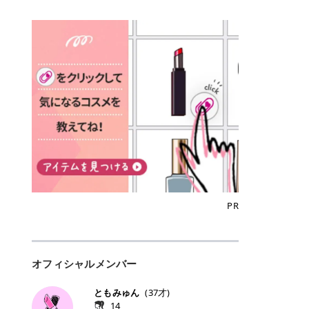
込)/5回 144,800円(税込)/5回 毛質に
Qoo10でのご購入はこちら CANMA
に触れた瞬間、ぷるんとしたジェリ
どに数分のせることで、集中保湿ケ
にぴったり。 Qoo10も、オリヤン
いでしょうか。 ズバリ、効果を実感
合わせて脱毛機を選択可能！有効期
KE むちぷるティント全色一覧 モモ
ーグロスが広がり、ふっくらボリュ
アとしても活用できます。 トナーパ
も、＠cosmeも、いつものコスメ購
するまでの期間や必要な施術回数が
限も5年と長くマイペースに通いや
｜血色感じるヌーディーピンク 桃の
ーム感のある仕上がりに✨ まるでリ
ッドの選び方 トナーパッドは、配合
入を“ちょっとお得”に変えられるの
大きな違いとして挙げられます！ 医
すい ラシャ メディオスターNeXT P
ような血色感を演出するヌーディー
フティングしたような、新しいリッ
成分やパッドの素材によって特徴が
が、トラミーリワードです✨ 今回
療脱毛は、医療機関（クリニックや
RO ジェントルYAGプロ 公式サイト
ピンク。 黄みと青みのバランスが良
プティンググロス💄 実際に使用した
異なります。 自分の肌悩みや理想の
は、トラミーリワードの特徴や活用
皮膚科など）だけで扱える高出力の
> ※医療脱毛は自由診療です。治療
く、自然になじむコーラル系カラー
方のクチコミ > 5 > プルプル > 唇に
仕上がりに合わせて選ぶことで、毎
方法、美容好きさんにおすすめな理
レーザーを使って、発毛組織にアプ
には赤み、痒み、火傷、毛嚢炎、一
です。 自然な血色感をプラスしてく
塗るPDRNグロス > > AMUSE ジェ
日のスキンケアに取り入れやすくな
由を詳しくご紹介します！ トラミー
ローチする施術といわれています。
時的な硬毛化などのリスクが伴いま
れるので、ナチュラルメイクとの相
ルフィットグロス > > ぷっくりツヤ
ります。 肌悩みに合わせて選ぶ パ
リワードとは？ 「トラミーリワー
そのため、少ない回数で永久脱毛
す。 目次▼ 1. エミナルクリニック
性抜群。 可愛らしく、多幸感のある
ツヤだけどベタっとした感じはなく
ッドの素材で選ぶ トナーパッドの使
ド」は、東証グロース上場企業であ
（※）を目指すことができます。
の魅力とは？選ばれる3つの特徴 ・
印象に仕上がります。 ワインベリー
て使いやすいですね。プランピング
い方 洗顔後すぐの清潔な肌に使用し
る株式会社アイズが運営する、安
（※永久脱毛とは一生毛が1本も生
最短6か月からの脱毛プランが選べ
｜気品をまとうローズレッド 深みの
効果で少しスーッとします。ここは
ます。 STEP1 エンボス面（凹凸
心・安全なポイントサイト機能で
えてこないという意味ではなく、ア
る！ ・全国60院以上＆21時まで営
ある青みレッド。 大人っぽく華やか
好き嫌いがあるかもしれませんが慣
面）で顔全体をやさしく拭き取りま
す。 トラミーリワードは、トラミー
メリカの基準に基づき「長期間にわ
業！ ・痛みに配慮した医療脱毛器の
な印象を与えるベリーカラーです。
れますね。 > > 分かりにくいけど、
す。 特に小鼻・あご・額など皮脂や
会員向けのポイントサービスです。
たって毛量が明らかに減少している
導入と肌トラブル対応 2. エミナル
ひと塗りで顔全体が華やかになり、
チップは片面がツルツル、片面がモ
古い角質が気になる部分は丁寧にな
対象ショップやサービスを利用する
状態が維持されること」を指しま
クリニックの口コミ・評判 3. エミ
リップを主役にしたメイクが完成。
ケモケになってます。 > > 桜グロス
じませましょう。 STEP2 パッドを
ことでポイントを獲得でき、貯まっ
す。） 一方のエステ脱毛は、出力が
ナルクリニックの全身脱毛料金プラ
クールで上品な雰囲気を演出できま
【日本限定色】：上品なピンクベー
裏返し、フラット面で顔全体をやさ
たポイントはAmazonギフト券やド
優しい機器を使うため痛みが少ない
ン ・全身脱毛の基本コースと料金
す。 フィグピューレ｜色っぽさと上
ジュ > > すももパールグロス【日本
PR
しく押さえながら化粧水をなじませ
ットマネーなどに交換できます。 普
のがメリットですが、毛根を破壊す
・追加費用がかからないシステム ・
品さを叶える赤みローズ 赤みとくす
限定色】：微細なラメがきらめく血
ます。 STEP3 その後は美容液・乳
段のネットショッピングを活用しな
ることはできないので一時的な減毛
支払い方法｜決済方法と医療ローン
みをほどよく含んだローズカラー。
色がよく見えるピンク。 > > どちら
液・クリームなど、普段どおりのス
がらポイントを貯められるため、ポ
にとどまります。結果的に、何度も
の活用も！ 4. エミナルクリニック
ニュートラルな発色で、肌色を選び
も上品で使いやすい色ですね。すも
キンケアを行います。 乾燥が気にな
イ活初心者でも始めやすいのが魅力
通う必要が出てくることが多くなり
の熱破壊式の脱毛機 5. エミナルク
にくい万能カラーです。 派手すぎず
もパールグロスの方がラメが入って
る部分には2〜5分程度のせて部分用
です✨ トラミーリワードの特徴 普
ます。 なお、医療脱毛は保険がきか
リニックのお得な割引・キャンペー
オフィシャルメンバー
落ち着いた印象に仕上がり、オン・
いるので華やかそうに見えるけど、
パックとして使用するのもおすすめ
段よく使っているコスメ通販サイト
ない自由診療なので、クリニックに
ン制度 ・学生プラン｜学生証の提示
オフ問わず使いやすいカラー。 きれ
付けてみると落ち着いた色ですね。
です。 おすすめトナーパッド7選 こ
を、トラミーリワード経由にするだ
よって料金設定が自由に決められて
で割引 ・ペア限定プラン｜家族や友
いめメイクにもカジュアルメイクに
> > スキンケア成分が配合されてい
ともみゅん
(
37
才)
こからは、保湿ケアや肌荒れケア、
けでポイントが貯まるのが大きな魅
います。だからこそ、しっかり比較
人と一緒にスタートできる ・他社か
もマッチします。 ラズベリーケーキ
て保湿もしっかりしてくれます。最
14
毛穴ケアなど目的別におすすめのト
力です✨ 例えば、、、 ・メガ割の
して選ぶことが大切なのです。 医療