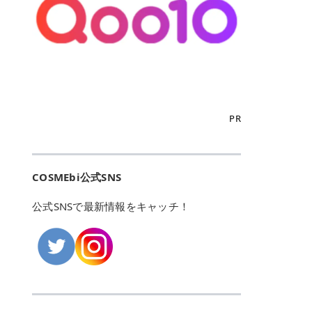
こからは、東京で人気のフレイアク
カリしたくありませんよね。エミナ
ント おすすめパーソナルカラー 02
> あんずのほのかに甘い香りがしま
るカーミングケアパッド」 ツボクサ
OFFクーポンなどを使って、SNSで
リニック・レジーナクリニック・エ
ルクリニックなら、最短1ヶ月ペー
モモ イエベ春・ブルベ夏 03 ワイン
すが > 強くないのでいつでも使える
エキス（保湿成分）配合で、肌荒れ
バズっている美容液やパック、限定
ミナルクリニック・リゼクリニック
スで通えるため、最短6ヶ月の全身
ベリー ブルベ冬 05 フィグピューレ
印象です > > 1本持っていると髪だ
や赤みが気になる肌をやさしく整え
の豪華キットをどこよりもお得にゲ
の4院について、おすすめのポイン
脱毛プランを選ぶことができます！
ブルベ夏・イエベ春 06 ラズベリー
けではなくボディやネイルケアにも
る低刺激設計のトナーパッドです。
ットできます✨ 豊富でリアルな口コ
トを詳しくご紹介します！ フレイア
（※予約状況や脱毛効果の個人差に
ケーキ ブルベ夏・ブルベ冬 07 フル
使えるのも◎ > > 引用元:コスメビ
アイテム詳細を見るQoo10での購入
ミや、ブランド公式ショップの出店
クリニック：選べるプランと女子に
よっては、6ヵ月で完了しない場合
ーツオレ イエベ春 40th ストロベリ
アイテム詳細を見るAmazonでのご
はこちら 4. SKINFOOD キャロット
も充実しているため、新作チェック
優しい手厚いサポート♡ ※満足度9
もあります）。 さらに、連続照射が
ーボンボン ブルベ夏 アイテム詳細
購入はこちら 2026年上半期 総合3
カロテン カーミングウォーターパッ
からリピート買いまで、美容マニア
6% 集計機関・アンケート内容：社
できる医療脱毛器を使っているた
を見るQoo10でのご購入はこちら
位 MAJOLICA MAJORCA（マジョリ
ド 「ゆらぎがちな肌をやさしく整え
の「欲しい」がすべて詰まったお買
内・施術済みフレイア顧客向けのア
め、全身の施術でも1回約60分で終
迷ったらこのカラーがおすすめ！ ナ
カ マジョルカ）「シャドーカスタマ
る植物由来カーミングケア」 βカロ
い物天国です。 Qoo10はこちら @C
ンケート 対象期間：2024/12/11～2
わります。 全国60院以上＆21時ま
PR
チュラルメイクなら「02 モモ」 自
イズ」 👑「シャドーカスタマイズ」
テンを含むにんじん由来成分で、乾
OSME アットコスメ（@cosme）
025/5/15 アンケート数:12606 フレ
で営業！ お仕事や学校の帰りにサク
然な血色感を演出できる万能カラ
の特徴 まばゆく発色フォルム整形シ
燥や外的刺激で不安定になりやすい
は、日本の美容マニアなら誰もが一
イアクリニックは、都内に新宿や渋
ッと寄りたい！という方にもエミナ
ー。 オフィスメイクなら「40th ス
ャドウ✨ 吸いこまれそうな奥行きの
肌をやさしく整えます。軽やかな使
度はお世話になる日本最大級の化粧
谷、銀座など7院があり、どこも駅
ルは強い味方。北海道から沖縄まで
トロベリーボンボン」 上品で落ち着
ある目もとをかなえる、フォルム整
用感も特長です。 アイテム詳細を見
品クチコミサイトです✨ 一番の魅力
から近くてアクセス抜群。平日は夜
全国に60院以上を展開しており、ど
いた印象に仕上がります。 毎日使い
形パウダーシャドウ。ひと塗りでま
るQoo10での購入はこちら 5. ANU
は、2,000万件を超える圧倒的なボ
COSMEbi公式SNS
21時まで開いているので、お仕事や
こも駅チカの好立地なんです。しか
やすい万能カラーなら「05 フィグ
ばゆく発色し、光の効果で目もとが
A 8ヒアルロン酸カテキンカーミン
リュームのリアルなクチコミ検索機
学校帰りにも通いやすいクリニック
も夜21時まで開いているので、忙し
ピューレ」 シーンを選ばず使える人
立体的に生まれ変わります。 実際に
グパッド 「うるおいを与えながら肌
能にあります。 自分の年齢や肌質
です。 ♡クイックプラン 時間をか
い毎日でも無理なく予定に組み込め
公式SNSで最新情報をキャッチ！
気カラーです。 韓国メイク・透明感
使用した方のクチコミ > 5 > 鮮やか
のキメを整えるバランスケアパッ
（乾燥肌・敏感肌など）、あるいは
けてしっかり脱毛。割引制度や保証
ます（※店舗によって診察時間は異
重視なら「06 ラズベリーケーキ」
発色✨ 吸い込まれそうな奥行きのあ
ド」 カテキン*1配合の極薄パッド
「毛穴」「美白」といった肌の悩み
サービスは充実！ 全身＋VIO 52,80
なります）。 そして嬉しいのが、施
青みピンクが透明感を引き立てま
る目もとを作れるアイシャドウ♡ >
で、肌にうるおいを与えながらキメ
に合わせてクチコミを絞り込めるた
0円(税込) 5回コース 所要時間が60
術室がカーテン仕切りではなくドア
す。 イエベ春なら「07 フルーツオ
パウダータイプなのに粉っぽさがな
を整え、すこやかな肌状態へ導くデ
め、自分に本当に合うコスメを失敗
分で完了 全身＋VIO＋顔 94,600円
付きの完全個室になっていること！
レ」 やわらかく可愛らしい印象に仕
くぴたっと密着♡発色が良くて煌め
イリーケアアイテムです。 *1 チャ
せずに見つけられる美容の羅針盤と
(税込) 5回コース 36箇所の脱毛が可
女性専用のプライベート空間なの
上がります。 よくある質問💡 色持
くパールが美しい✨ > 単色でも綺麗
カテキン（整肌成分） アイテム詳細
して絶大な信頼を得ています。 さら
能 ♡安心プラン １回、５回コー
で、周りの目を気にせずリラックス
ちはいい？ むちぷるティントはティ
にグラデーションを作れて簡単に立
を見るQoo10での購入はこちら 6.
に、年に数回発表される「ベストコ
ス、８回コースがあり、コース終了
して施術を受けられます。 痛みに配
ント処方のため、塗布後は色が定着
体感を出せます✨ > > カラーの名前
MEDIHEAL PDRNリフティングパッ
スメアワード（ベスコス）」は、日
後の追加照射の料金も設定していま
慮した医療脱毛器の導入と肌トラブ
しやすく、飲み物を飲んだあとでも
がまた可愛い💕 > PK321 ひとひら
ド 「ハリ感を意識したケアで肌をな
本の美容トレンドを大きく左右する