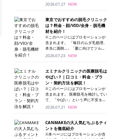
ナーパッド」は、化粧水や美容液を
2026.07.27
NEW
たっぷり含ませた丸型のコットンパ
ッド状のスキンケアアイテムです。
トナーパッドは洗顔後に肌をやさし
東京でおすすめの脱毛クリニック
く拭き取ることで、古い角質や余分
は？料金・顔/VIO/全身・脱毛機
な皮脂汚れをオフしながら、うるお
材を紹介！
いを与えられるのが特徴✨ さらに、
※このページにはプロモーションが
気になる部分には数分のせて部分用
含まれます。 「毎日のムダ毛処理、
パックとしても使用できるため、1
本当に面倒…」「夏に向けてツルツ
枚で「拭き取り」と「保湿ケア」の
ル肌になりたい！」 そう思って東京
2026.07.23
NEW
両方を叶えられます。 韓国コスメブ
で医療脱毛を探し始めても、クリニ
ランドを中心に人気を集めていまし
ックがたくさんありすぎてどこを選
たが、現在では日本でも定番のスキ
べばいいの？と迷ってしまいますよ
エミナルクリニックの医療脱毛は
ンケアアイテムとして幅広い世代に
ね。 この記事では、医療脱毛の基本
やばい？｜口コミ・料金・プラ
愛用されています。 トナーパッドの
から、東京で特に通いやすいフレイ
ン・契約方法を解説！
特徴 トナーパッドと拭き取り化粧水
アクリニック・レジーナクリニッ
※このページにはプロモーションが
の違い 「トナーパッド」と「拭き取
ク・エミナルクリニック・リゼクリ
含まれます。 医療脱毛を検討してい
り化粧水」はどちらも洗顔後に使用
ニックの4院について、分かりやす
て、「やばい」という声に不安を抱
するスキンケアアイテムですが、使
く解説します。 自分にぴったりのク
える方も多いのではないでしょう
2026.07.21
NEW
い方や特徴に違いがあります。 トナ
リニックを見つけて、面倒な自己処
か。 この記事では、エミナルクリニ
ーパッドは、化粧水があらかじめパ
理から卒業しちゃいましょう♪ クリ
ックの全身脱毛プランの詳しい料金
ッドに含まれているため、コットン
ニック 全身＋VIO 全身＋VIO＋顔 特
体系をはじめ、学生や友人同士でお
CANMAKEの大人気むちぷるティ
を用意する手間がなく、忙しい朝で
徴 脱毛器 詳細 フレイアクリニック
得になる割引キャンペーン、無料カ
ントを徹底紹介
もサッと使えるのが魅力です。 ま
52,800円(税込)/5回 94,600円(税
ウンセリングから施術までの具体的
※本ページにはプロモーションが含
た、保湿成分を豊富に配合した商品
込)/5回 肌への負担に配慮しなが
なステップを分かりやすく解説しま