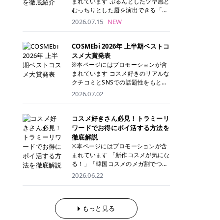
まれています ぷるんとしたツヤ感と
が多く、拭き取り後にそのまま部分
ら、コストパフォーマンスも重視し
す。 これから手軽に全身医療脱毛を
むっちりとした唇を演出できる「C
用パックとして使えるトナーパッド
たい方に！ メディオスターモノリス
始めたいと考えている方は、ぜひ最
ANMAKE（キャンメイク）むちぷる
2026.07.15
NEW
も増えています。 一方、拭き取り化
メディオスターNeXT PRO 公式サイ
後までチェックして、ご自身にぴっ
ティント」。 ティントならではの色
粧水は液体タイプのため、コットン
ト> レジーナクリニック 52,800円
たりのクリニック選びの参考にして
持ちに加え、プランパー効果※と保
に含ませて使用します。 使用量を調
(税込)/5回 99,000円(税込)/5回 ジェ
ください！ クリニック 全身＋VIO
湿ケアも叶えられることから、SNS
COSMEbi 2026年 上半期ベストコ
整しやすく、お気に入りの化粧水を
ントルシリーズを選べるため、脱毛
全身＋VIO＋顔 特徴 脱毛器 詳細 フ
でも話題の人気リップです。 「自分
スメ大賞発表
使いたい方やコストを抑えて続けた
機にこだわりたい方におすすめ！ ジ
レイアクリニック 52,800円(税込)/5
にはどのカラーが似合う？」「イエ
※本ページにはプロモーションが含
い方にもおすすめです。 トナーパッ
ェントルマックスプロ ジェントルマ
回 94,600円(税込)/5回 肌への負担
ベ・ブルベ別のおすすめは？」と気
まれています コスメ好きのリアルな
ドのメリット トナーパッドは、角質
ックスプロプラス ジェントルレーズ
に配慮しながら、コストパフォーマ
になっている方も多いのではないで
クチコミとSNSでの話題性をもとに
ケア・保湿ケア・部分用パックまで
プロ ソプラノチタニウム 公式サイ
ンスも重視したい方に！ メディオス
しょうか。 今回は6色のスウォッチ
選出された、COSMEbi 2026年上半
1枚で行える便利なスキンケアアイ
2026.07.02
ト> エミナルクリニック 49,500円
ターモノリス メディオスターNeXT
とともにご紹介！それぞれの色味や
期のベストコスメが決定！ 話題性・
テムです。 ここでは、トナーパッド
(税込)/6回 93,500円(税込)/6回 エミ
PRO 公式サイト> レジーナクリニッ
おすすめのパーソナルカラー、どん
使用感・仕上がりすべてを兼ね備え
を取り入れるメリットをご紹介しま
ナルクリニックの始めやすい料金設
ク 52,800円(税込)/5回 99,000円(税
なメイクに合うのかまで詳しく解説
た名品たちを、カテゴリ別にご紹介
コスメ好きさん必見！トラミーリ
す。 古い角質や皮脂汚れをやさしく
定！月々払いも安くて通いやすい ク
込)/5回 ジェントルシリーズを選べ
します✨ ※メイクアップ効果による
します。 本記事では、2025年11月
ワードでお得にポイ活する方法を
オフ トナーパッドを使用すること
リスタルプロ 公式サイト> リゼクリ
るため、脱毛機にこだわりたい方に
CANMAKE むちぷるティントとは？
～2026年4月までの半年間におい
徹底解説
で、洗顔だけでは落としきれない古
ニック 109,800円(税込)/5回 144,80
おすすめ！ ジェントルマックスプロ
CANMAKE むちぷるティントは、テ
て、COSMEbi内でのクチコミとSN
い角質や余分な皮脂汚れをやさしく
※本ページにはプロモーションが含
0円(税込)/5回 毛質に合わせて脱毛
ジェントルマックスプロプラス ジェ
ィント・プランパー・保湿ケアを1
Sでの話題性を元に選出されたコス
拭き取り、なめらかな肌へ整えま
まれています 「新作コスメが気にな
機を選択可能！有効期限も5年と長
ントルレーズプロ ソプラノチタニウ
本で叶えるリップです。 するすると
メやスキンケアなどの化粧品を「総
す。 保湿ケアまで1枚でできる 保湿
る！」「韓国コスメのメガ割でつい
くマイペースに通いやすい ラシャ
ム 公式サイト> エミナルクリニック
塗れるなめらかなテクスチャーで、
合」「デパコス」「プチプラ」「韓
成分を配合したトナーパッドなら、
買いすぎてしまう……」 そんな美容
メディオスターNeXT PRO ジェント
2026.06.22
49,500円(税込)/6回 93,500円(税
縦ジワをカバーしながら、むっちり
国コスメ」に分けて1位～3位までを
肌へうるおいを与えながらスキンケ
好きさんにおすすめなのが「トラミ
ルYAGプロ 公式サイト> ｜そもそも
込)/6回 エミナルクリニックの始め
としたツヤのある唇を演出します。
ランキング形式で発表！ 2026年上
アできるため、忙しい朝や夜の時短
ーリワード」です！ 普段のお買い物
医療脱毛って？エステ脱毛と何が違
やすい料金設定！月々払いも安くて
さらに、美容保湿成分を配合してい
半期 総合大賞 AMUSE（アミュー
ケアにもぴったりです。 部分パック
を少し工夫するだけでポイントを貯
うの？ 脱毛を考えたときに、まず悩
通いやすい クリスタルプロ 公式サ
るため、乾燥しにくくデイリー使い
ズ）「 ジェルフィットグロス」 👑
としても使える 多くのトナーパッド
められるため、コスメやスキンケア
もっと見る
むのが「医療脱毛とエステ脱毛、ど
イト> リゼクリニック 109,800円(税
にもぴったり！ アイテム詳細を見る
「ジェルフィットグロス」の特徴 唇
は、乾燥が気になる頬や額、小鼻な
にかかる費用を少しでも抑えたい方
っちがいいの？」ということではな