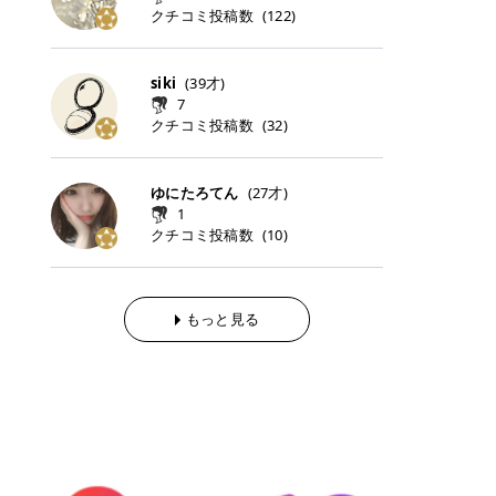
らの「のりかえ」や「お友だち紹
｜甘く可愛いモーヴピンク 鮮やかな
近、乾燥していた唇がプルンと見え
クチコミ投稿数
ナーパッドをご紹介します。 毎日使
タイミングで利用することが多いQ
(
122
)
脱毛の「熱破壊式」と「蓄熱式」と
介」も！ 6. 予約から脱毛施術まで
青みを感じるラズベリーピンク。 フ
てうれちい！ > > 引用元:コスメビ
いやすいトナーパッドから、スペシ
oo10 ・口コミを見ながら購入する
は？ 医療脱毛のレーザー機器には、
のステップ ・無料カウンセリングの
ェミニンな雰囲気を演出できる可愛
アイテム詳細を見るQoo10でのご購
ャルケアにぴったりなトナーパッド
＠cosme ・韓国コスメをチェック
大きく分けて「熱破壊式」と「蓄熱
予約方法 ・カウンセリング当日の持
らしいカラーです。 透明感を引き立
入はこちら 2026年上半期 総合2位
まで厳選しました。 1. MEDICUBE
する際によく見るOLIVE YOUNG GL
式」の2種類があり、それぞれ得意
siki
(
39
才)
ち物 ・医師の問診とプラン提案 ・
てながら、甘さのある印象に。 韓国
柳屋（ヤナギヤ）「柳屋 あんず
PDRNピンクコラーゲンゲルトナー
OBAL など、すでに使い慣れている
な毛質が違います。 * 熱破壊式 高
施術当日の流れと次回予約の取り方
7
メイクやピンクメイクとも相性抜群
油」 👑「柳屋 あんず油」の特徴 1
パッド 「うるおいとハリ感をサポー
サイトが対象になっている場合も多
出力のレーザーをバチッ！と当て
7. 店舗一覧と美容医療メニュー ・
クチコミ投稿数
(
32
)
です。 フルーツオレ｜ピュア感あふ
00％植物由来の「柳屋 あんず油」
トし、なめらかな肌へ導く高密着ゲ
く、お買い物の内容や流れを変える
て、毛根の発毛組織に向けてレーザ
全国60院以上！エミナルクリニック
れるミルキーコーラル 白みを含んだ
フワッと香りさらっとまとまり、ツ
ルパッド」 PDRNやコラーゲン成分
必要はありません。 「どうせ買う予
ーを照射します。ワキやVIOのよう
の店舗一覧 ・脱毛だけじゃない！美
ミルキーなコーラルカラー。 やさし
ヤのある美しい髪に導きます。 ヘア
を配合し、乾燥やハリ不足が気にな
定だったコスメ」をトラミーリワー
な、太くて濃い毛にも使用が可能で
容医療メニュー 8. まとめ ｜エミナ
くふんわり発色し、粘膜リップのよ
だけでなく、ボディケア・ネイルケ
ゆにたろてん
(
27
才)
る肌をしっとり整えるゲルタイプの
ドを経由するだけで、ポイントも一
す！その分、輪ゴムで弾かれたよう
ルクリニックの魅力とは？選ばれる
うな仕上がりになります。 柔らかく
アなど幅広く保湿ケア。 実際に使用
1
トナーパッド。密着力が高く、スキ
緒に受け取れる、そんな手軽さがあ
な強い痛みを感じやすい傾向があり
3つの特徴 ※1 開業2019年3月20日
可愛らしい印象になり、毎日使いた
した方のクチコミ > 5 > 1本あると
クチコミ投稿数
ンケアの土台ケアとして取り入れや
ります✨ またトラミーリワードに
(
10
)
ます。 * 蓄熱式 低出力のレーザー
～2026年6月30日時点(医療脱毛、
くなるナチュラルカラー。 スクール
便利なオイル😊 > 柳屋 あんず油 >
すいアイテムです。 アイテム詳細を
は、以下のような特徴があります！
を連続で当てて、毛の成長をコント
ハイフ、ダーマペン、美容点滴、医
メイクやオフィスメイクにもおすす
> ──────────── > > 100%植
見るQoo10での購入はこちら 2. BIO
・1ポイント＝1円でわかりやすい
ロールする部分（バルジ領域）にじ
療ダイエットなど) 「早く綺麗にな
めです。 40TH ストロベリーボンボ
物由来のオイル > > 白髪染めで傷ん
DANCE コラーゲンゲルトナーパッ
・選べるe-GIFT・Amazonギフト
わじわ熱を伝える方式です。急激な
りたいけど、痛いのはイヤだし、通
ン｜上品なピンクベージュ 黄みを抑
でいてパサついているので > オイル
ド 「うるおいを与えながら肌をやわ
券・ドットマネーなどに交換できる
熱さを感じにくく、痛みや肌への負
もっと見る
う時間もない…」医療脱毛にそんな
えたクリーミーなピンクベージュ。
は必需品です > > 少しとろみがある
らかく整える保湿ケアパッド」 ゲル
・トラミー会員なら無料で利用でき
担を抑えやすいのが嬉しいポイン
ハードルを感じていませんか？エミ
ほんのり青みを感じる絶妙なカラー
ものの、さらっと軽めのオイル > >
素材ならではの高密着設計で、肌に
る ・ポイ活初心者でも始めやすい
ト。顔や背中などの産毛や細い毛に
ナルクリニックは、そんな私たちの
で、自然な血色感を演出します。 肌
ベタつかなくて髪につけるとサラサ
うるおいを与えながらやさしく整え
編集部が厳選！トラミーリワードお
向いています。 最近は、この両方を
ワガママを叶えてくれるクリニック
になじみながらも、唇をふんわり明
ラでツヤが出ます✨ > > ドライヤー
る保湿特化型トナーパッド。乾燥し
すすめ3選 QOO10 Qoo10（キュー
使い分けられる優秀な脱毛機を導入
なんです！多くの女性から選ばれて
るく見せてくれるカラー。 オフィス
前とドライヤー後に使っていますが
やすい肌をふっくらとした印象に導
テン）は、話題の韓国コスメや最新
しているクリニックも増えているの
いる3つの魅力をご紹介します。 最
メイクやナチュラルメイクにもぴっ
> 髪がペタッとならなくて気に入っ
きます。 アイテム詳細を見るQoo1
のトレンドスキンケアがいち早く、
で、自分の毛質に合わせてお任せで
短6か月からの脱毛プランが選べ
たりです。 アイテム詳細を見るQoo
てます😊 > > ワンタッチキャップな
0での購入はこちら 3. SKIN1004 セ
驚きの価格で手に入る大人気の通販
きることが多いですよ。 ｜東京でお
る！ 「せっかく脱毛を始めたのに、
10でのご購入はこちら イエベ・ブ
ので開けやすく > 1滴ずつ出るので
ンテラ クイックカーミングパッド
サイトです！ 特に年4回開催される
すすめの医療脱毛クリニック4選 こ
次の予約が数ヶ月先…」なんてガッ
ルベ別おすすめカラー むちぷるティ
量を調節しやすく使いやすいです >
「ゆらぎやすい肌をすこやかに整え
ビッグセール「メガ割」では、20%