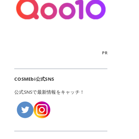
こからは、東京で人気のフレイアク
カリしたくありませんよね。エミナ
ント おすすめパーソナルカラー 02
> あんずのほのかに甘い香りがしま
るカーミングケアパッド」 ツボクサ
OFFクーポンなどを使って、SNSで
リニック・レジーナクリニック・エ
ルクリニックなら、最短1ヶ月ペー
モモ イエベ春・ブルベ夏 03 ワイン
すが > 強くないのでいつでも使える
エキス（保湿成分）配合で、肌荒れ
バズっている美容液やパック、限定
ミナルクリニック・リゼクリニック
スで通えるため、最短6ヶ月の全身
ベリー ブルベ冬 05 フィグピューレ
印象です > > 1本持っていると髪だ
や赤みが気になる肌をやさしく整え
の豪華キットをどこよりもお得にゲ
の4院について、おすすめのポイン
脱毛プランを選ぶことができます！
ブルベ夏・イエベ春 06 ラズベリー
けではなくボディやネイルケアにも
る低刺激設計のトナーパッドです。
ットできます✨ 豊富でリアルな口コ
トを詳しくご紹介します！ フレイア
（※予約状況や脱毛効果の個人差に
ケーキ ブルベ夏・ブルベ冬 07 フル
使えるのも◎ > > 引用元:コスメビ
アイテム詳細を見るQoo10での購入
ミや、ブランド公式ショップの出店
クリニック：選べるプランと女子に
よっては、6ヵ月で完了しない場合
ーツオレ イエベ春 40th ストロベリ
アイテム詳細を見るAmazonでのご
はこちら 4. SKINFOOD キャロット
も充実しているため、新作チェック
優しい手厚いサポート♡ ※満足度9
もあります）。 さらに、連続照射が
ーボンボン ブルベ夏 アイテム詳細
購入はこちら 2026年上半期 総合3
カロテン カーミングウォーターパッ
からリピート買いまで、美容マニア
6% 集計機関・アンケート内容：社
できる医療脱毛器を使っているた
を見るQoo10でのご購入はこちら
位 MAJOLICA MAJORCA（マジョリ
ド 「ゆらぎがちな肌をやさしく整え
の「欲しい」がすべて詰まったお買
内・施術済みフレイア顧客向けのア
め、全身の施術でも1回約60分で終
迷ったらこのカラーがおすすめ！ ナ
カ マジョルカ）「シャドーカスタマ
る植物由来カーミングケア」 βカロ
い物天国です。 Qoo10はこちら @C
ンケート 対象期間：2024/12/11～2
わります。 全国60院以上＆21時ま
PR
チュラルメイクなら「02 モモ」 自
イズ」 👑「シャドーカスタマイズ」
テンを含むにんじん由来成分で、乾
OSME アットコスメ（@cosme）
025/5/15 アンケート数:12606 フレ
で営業！ お仕事や学校の帰りにサク
然な血色感を演出できる万能カラ
の特徴 まばゆく発色フォルム整形シ
燥や外的刺激で不安定になりやすい
は、日本の美容マニアなら誰もが一
イアクリニックは、都内に新宿や渋
ッと寄りたい！という方にもエミナ
ー。 オフィスメイクなら「40th ス
ャドウ✨ 吸いこまれそうな奥行きの
肌をやさしく整えます。軽やかな使
度はお世話になる日本最大級の化粧
谷、銀座など7院があり、どこも駅
ルは強い味方。北海道から沖縄まで
トロベリーボンボン」 上品で落ち着
ある目もとをかなえる、フォルム整
用感も特長です。 アイテム詳細を見
品クチコミサイトです✨ 一番の魅力
から近くてアクセス抜群。平日は夜
全国に60院以上を展開しており、ど
いた印象に仕上がります。 毎日使い
形パウダーシャドウ。ひと塗りでま
るQoo10での購入はこちら 5. ANU
は、2,000万件を超える圧倒的なボ
COSMEbi公式SNS
21時まで開いているので、お仕事や
こも駅チカの好立地なんです。しか
やすい万能カラーなら「05 フィグ
ばゆく発色し、光の効果で目もとが
A 8ヒアルロン酸カテキンカーミン
リュームのリアルなクチコミ検索機
学校帰りにも通いやすいクリニック
も夜21時まで開いているので、忙し
ピューレ」 シーンを選ばず使える人
立体的に生まれ変わります。 実際に
グパッド 「うるおいを与えながら肌
能にあります。 自分の年齢や肌質
です。 ♡クイックプラン 時間をか
い毎日でも無理なく予定に組み込め
公式SNSで最新情報をキャッチ！
気カラーです。 韓国メイク・透明感
使用した方のクチコミ > 5 > 鮮やか
のキメを整えるバランスケアパッ
（乾燥肌・敏感肌など）、あるいは
けてしっかり脱毛。割引制度や保証
ます（※店舗によって診察時間は異
重視なら「06 ラズベリーケーキ」
発色✨ 吸い込まれそうな奥行きのあ
ド」 カテキン*1配合の極薄パッド
「毛穴」「美白」といった肌の悩み
サービスは充実！ 全身＋VIO 52,80
なります）。 そして嬉しいのが、施
青みピンクが透明感を引き立てま
る目もとを作れるアイシャドウ♡ >
で、肌にうるおいを与えながらキメ
に合わせてクチコミを絞り込めるた
0円(税込) 5回コース 所要時間が60
術室がカーテン仕切りではなくドア
す。 イエベ春なら「07 フルーツオ
パウダータイプなのに粉っぽさがな
を整え、すこやかな肌状態へ導くデ
め、自分に本当に合うコスメを失敗
分で完了 全身＋VIO＋顔 94,600円
付きの完全個室になっていること！
レ」 やわらかく可愛らしい印象に仕
くぴたっと密着♡発色が良くて煌め
イリーケアアイテムです。 *1 チャ
せずに見つけられる美容の羅針盤と
(税込) 5回コース 36箇所の脱毛が可
女性専用のプライベート空間なの
上がります。 よくある質問💡 色持
くパールが美しい✨ > 単色でも綺麗
カテキン（整肌成分） アイテム詳細
して絶大な信頼を得ています。 さら
能 ♡安心プラン １回、５回コー
で、周りの目を気にせずリラックス
ちはいい？ むちぷるティントはティ
にグラデーションを作れて簡単に立
を見るQoo10での購入はこちら 6.
に、年に数回発表される「ベストコ
ス、８回コースがあり、コース終了
して施術を受けられます。 痛みに配
ント処方のため、塗布後は色が定着
体感を出せます✨ > > カラーの名前
MEDIHEAL PDRNリフティングパッ
スメアワード（ベスコス）」は、日
後の追加照射の料金も設定していま
慮した医療脱毛器の導入と肌トラブ
しやすく、飲み物を飲んだあとでも
がまた可愛い💕 > PK321 ひとひら
ド 「ハリ感を意識したケアで肌をな
本の美容トレンドを大きく左右する