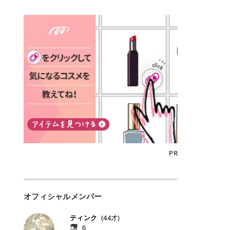
込)/5回 144,800円(税込)/5回 毛質に
Qoo10でのご購入はこちら CANMA
に触れた瞬間、ぷるんとしたジェリ
どに数分のせることで、集中保湿ケ
にぴったり。 Qoo10も、オリヤン
いでしょうか。 ズバリ、効果を実感
合わせて脱毛機を選択可能！有効期
KE むちぷるティント全色一覧 モモ
ーグロスが広がり、ふっくらボリュ
アとしても活用できます。 トナーパ
も、＠cosmeも、いつものコスメ購
するまでの期間や必要な施術回数が
限も5年と長くマイペースに通いや
｜血色感じるヌーディーピンク 桃の
ーム感のある仕上がりに✨ まるでリ
ッドの選び方 トナーパッドは、配合
入を“ちょっとお得”に変えられるの
大きな違いとして挙げられます！ 医
すい ラシャ メディオスターNeXT P
ような血色感を演出するヌーディー
フティングしたような、新しいリッ
成分やパッドの素材によって特徴が
が、トラミーリワードです✨ 今回
療脱毛は、医療機関（クリニックや
RO ジェントルYAGプロ 公式サイト
ピンク。 黄みと青みのバランスが良
プティンググロス💄 実際に使用した
異なります。 自分の肌悩みや理想の
は、トラミーリワードの特徴や活用
皮膚科など）だけで扱える高出力の
> ※医療脱毛は自由診療です。治療
く、自然になじむコーラル系カラー
方のクチコミ > 5 > プルプル > 唇に
仕上がりに合わせて選ぶことで、毎
方法、美容好きさんにおすすめな理
レーザーを使って、発毛組織にアプ
には赤み、痒み、火傷、毛嚢炎、一
です。 自然な血色感をプラスしてく
塗るPDRNグロス > > AMUSE ジェ
日のスキンケアに取り入れやすくな
由を詳しくご紹介します！ トラミー
ローチする施術といわれています。
時的な硬毛化などのリスクが伴いま
れるので、ナチュラルメイクとの相
ルフィットグロス > > ぷっくりツヤ
ります。 肌悩みに合わせて選ぶ パ
リワードとは？ 「トラミーリワー
そのため、少ない回数で永久脱毛
す。 目次▼ 1. エミナルクリニック
性抜群。 可愛らしく、多幸感のある
ツヤだけどベタっとした感じはなく
ッドの素材で選ぶ トナーパッドの使
ド」は、東証グロース上場企業であ
（※）を目指すことができます。
の魅力とは？選ばれる3つの特徴 ・
印象に仕上がります。 ワインベリー
て使いやすいですね。プランピング
い方 洗顔後すぐの清潔な肌に使用し
る株式会社アイズが運営する、安
（※永久脱毛とは一生毛が1本も生
最短6か月からの脱毛プランが選べ
｜気品をまとうローズレッド 深みの
効果で少しスーッとします。ここは
ます。 STEP1 エンボス面（凹凸
心・安全なポイントサイト機能で
えてこないという意味ではなく、ア
る！ ・全国60院以上＆21時まで営
ある青みレッド。 大人っぽく華やか
好き嫌いがあるかもしれませんが慣
面）で顔全体をやさしく拭き取りま
す。 トラミーリワードは、トラミー
メリカの基準に基づき「長期間にわ
業！ ・痛みに配慮した医療脱毛器の
な印象を与えるベリーカラーです。
れますね。 > > 分かりにくいけど、
す。 特に小鼻・あご・額など皮脂や
会員向けのポイントサービスです。
たって毛量が明らかに減少している
導入と肌トラブル対応 2. エミナル
ひと塗りで顔全体が華やかになり、
チップは片面がツルツル、片面がモ
古い角質が気になる部分は丁寧にな
対象ショップやサービスを利用する
状態が維持されること」を指しま
クリニックの口コミ・評判 3. エミ
リップを主役にしたメイクが完成。
ケモケになってます。 > > 桜グロス
じませましょう。 STEP2 パッドを
ことでポイントを獲得でき、貯まっ
す。） 一方のエステ脱毛は、出力が
ナルクリニックの全身脱毛料金プラ
クールで上品な雰囲気を演出できま
【日本限定色】：上品なピンクベー
裏返し、フラット面で顔全体をやさ
たポイントはAmazonギフト券やド
優しい機器を使うため痛みが少ない
ン ・全身脱毛の基本コースと料金
す。 フィグピューレ｜色っぽさと上
ジュ > > すももパールグロス【日本
PR
しく押さえながら化粧水をなじませ
ットマネーなどに交換できます。 普
のがメリットですが、毛根を破壊す
・追加費用がかからないシステム ・
品さを叶える赤みローズ 赤みとくす
限定色】：微細なラメがきらめく血
ます。 STEP3 その後は美容液・乳
段のネットショッピングを活用しな
ることはできないので一時的な減毛
支払い方法｜決済方法と医療ローン
みをほどよく含んだローズカラー。
色がよく見えるピンク。 > > どちら
液・クリームなど、普段どおりのス
がらポイントを貯められるため、ポ
にとどまります。結果的に、何度も
の活用も！ 4. エミナルクリニック
ニュートラルな発色で、肌色を選び
も上品で使いやすい色ですね。すも
キンケアを行います。 乾燥が気にな
イ活初心者でも始めやすいのが魅力
通う必要が出てくることが多くなり
の熱破壊式の脱毛機 5. エミナルク
にくい万能カラーです。 派手すぎず
もパールグロスの方がラメが入って
る部分には2〜5分程度のせて部分用
です✨ トラミーリワードの特徴 普
ます。 なお、医療脱毛は保険がきか
リニックのお得な割引・キャンペー
オフィシャルメンバー
落ち着いた印象に仕上がり、オン・
いるので華やかそうに見えるけど、
パックとして使用するのもおすすめ
段よく使っているコスメ通販サイト
ない自由診療なので、クリニックに
ン制度 ・学生プラン｜学生証の提示
オフ問わず使いやすいカラー。 きれ
付けてみると落ち着いた色ですね。
です。 おすすめトナーパッド7選 こ
を、トラミーリワード経由にするだ
よって料金設定が自由に決められて
で割引 ・ペア限定プラン｜家族や友
いめメイクにもカジュアルメイクに
> > スキンケア成分が配合されてい
ティンク
(
44
才)
こからは、保湿ケアや肌荒れケア、
けでポイントが貯まるのが大きな魅
います。だからこそ、しっかり比較
人と一緒にスタートできる ・他社か
もマッチします。 ラズベリーケーキ
て保湿もしっかりしてくれます。最
6
毛穴ケアなど目的別におすすめのト
力です✨ 例えば、、、 ・メガ割の
して選ぶことが大切なのです。 医療