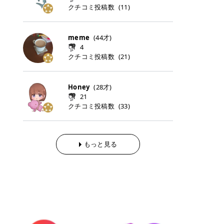
らの「のりかえ」や「お友だち紹
｜甘く可愛いモーヴピンク 鮮やかな
近、乾燥していた唇がプルンと見え
クチコミ投稿数
ナーパッドをご紹介します。 毎日使
タイミングで利用することが多いQ
(
11
)
脱毛の「熱破壊式」と「蓄熱式」と
介」も！ 6. 予約から脱毛施術まで
青みを感じるラズベリーピンク。 フ
てうれちい！ > > 引用元:コスメビ
いやすいトナーパッドから、スペシ
oo10 ・口コミを見ながら購入する
は？ 医療脱毛のレーザー機器には、
のステップ ・無料カウンセリングの
ェミニンな雰囲気を演出できる可愛
アイテム詳細を見るQoo10でのご購
ャルケアにぴったりなトナーパッド
＠cosme ・韓国コスメをチェック
大きく分けて「熱破壊式」と「蓄熱
予約方法 ・カウンセリング当日の持
らしいカラーです。 透明感を引き立
入はこちら 2026年上半期 総合2位
まで厳選しました。 1. MEDICUBE
する際によく見るOLIVE YOUNG GL
式」の2種類があり、それぞれ得意
meme
(
44
才)
ち物 ・医師の問診とプラン提案 ・
てながら、甘さのある印象に。 韓国
柳屋（ヤナギヤ）「柳屋 あんず
PDRNピンクコラーゲンゲルトナー
OBAL など、すでに使い慣れている
な毛質が違います。 * 熱破壊式 高
施術当日の流れと次回予約の取り方
4
メイクやピンクメイクとも相性抜群
油」 👑「柳屋 あんず油」の特徴 1
パッド 「うるおいとハリ感をサポー
サイトが対象になっている場合も多
出力のレーザーをバチッ！と当て
7. 店舗一覧と美容医療メニュー ・
クチコミ投稿数
(
21
)
です。 フルーツオレ｜ピュア感あふ
00％植物由来の「柳屋 あんず油」
トし、なめらかな肌へ導く高密着ゲ
く、お買い物の内容や流れを変える
て、毛根の発毛組織に向けてレーザ
全国60院以上！エミナルクリニック
れるミルキーコーラル 白みを含んだ
フワッと香りさらっとまとまり、ツ
ルパッド」 PDRNやコラーゲン成分
必要はありません。 「どうせ買う予
ーを照射します。ワキやVIOのよう
の店舗一覧 ・脱毛だけじゃない！美
ミルキーなコーラルカラー。 やさし
ヤのある美しい髪に導きます。 ヘア
を配合し、乾燥やハリ不足が気にな
定だったコスメ」をトラミーリワー
な、太くて濃い毛にも使用が可能で
容医療メニュー 8. まとめ ｜エミナ
くふんわり発色し、粘膜リップのよ
だけでなく、ボディケア・ネイルケ
Honey
(
28
才)
る肌をしっとり整えるゲルタイプの
ドを経由するだけで、ポイントも一
す！その分、輪ゴムで弾かれたよう
ルクリニックの魅力とは？選ばれる
うな仕上がりになります。 柔らかく
アなど幅広く保湿ケア。 実際に使用
21
トナーパッド。密着力が高く、スキ
緒に受け取れる、そんな手軽さがあ
な強い痛みを感じやすい傾向があり
3つの特徴 ※1 開業2019年3月20日
可愛らしい印象になり、毎日使いた
した方のクチコミ > 5 > 1本あると
クチコミ投稿数
ンケアの土台ケアとして取り入れや
ります✨ またトラミーリワードに
(
33
)
ます。 * 蓄熱式 低出力のレーザー
～2026年6月30日時点(医療脱毛、
くなるナチュラルカラー。 スクール
便利なオイル😊 > 柳屋 あんず油 >
すいアイテムです。 アイテム詳細を
は、以下のような特徴があります！
を連続で当てて、毛の成長をコント
ハイフ、ダーマペン、美容点滴、医
メイクやオフィスメイクにもおすす
> ──────────── > > 100%植
見るQoo10での購入はこちら 2. BIO
・1ポイント＝1円でわかりやすい
ロールする部分（バルジ領域）にじ
療ダイエットなど) 「早く綺麗にな
めです。 40TH ストロベリーボンボ
物由来のオイル > > 白髪染めで傷ん
DANCE コラーゲンゲルトナーパッ
・選べるe-GIFT・Amazonギフト
わじわ熱を伝える方式です。急激な
りたいけど、痛いのはイヤだし、通
ン｜上品なピンクベージュ 黄みを抑
でいてパサついているので > オイル
ド 「うるおいを与えながら肌をやわ
券・ドットマネーなどに交換できる
熱さを感じにくく、痛みや肌への負
もっと見る
う時間もない…」医療脱毛にそんな
えたクリーミーなピンクベージュ。
は必需品です > > 少しとろみがある
らかく整える保湿ケアパッド」 ゲル
・トラミー会員なら無料で利用でき
担を抑えやすいのが嬉しいポイン
ハードルを感じていませんか？エミ
ほんのり青みを感じる絶妙なカラー
ものの、さらっと軽めのオイル > >
素材ならではの高密着設計で、肌に
る ・ポイ活初心者でも始めやすい
ト。顔や背中などの産毛や細い毛に
ナルクリニックは、そんな私たちの
で、自然な血色感を演出します。 肌
ベタつかなくて髪につけるとサラサ
うるおいを与えながらやさしく整え
編集部が厳選！トラミーリワードお
向いています。 最近は、この両方を
ワガママを叶えてくれるクリニック
になじみながらも、唇をふんわり明
ラでツヤが出ます✨ > > ドライヤー
る保湿特化型トナーパッド。乾燥し
すすめ3選 QOO10 Qoo10（キュー
使い分けられる優秀な脱毛機を導入
なんです！多くの女性から選ばれて
るく見せてくれるカラー。 オフィス
前とドライヤー後に使っていますが
やすい肌をふっくらとした印象に導
テン）は、話題の韓国コスメや最新
しているクリニックも増えているの
いる3つの魅力をご紹介します。 最
メイクやナチュラルメイクにもぴっ
> 髪がペタッとならなくて気に入っ
きます。 アイテム詳細を見るQoo1
のトレンドスキンケアがいち早く、
で、自分の毛質に合わせてお任せで
短6か月からの脱毛プランが選べ
たりです。 アイテム詳細を見るQoo
てます😊 > > ワンタッチキャップな
0での購入はこちら 3. SKIN1004 セ
驚きの価格で手に入る大人気の通販
きることが多いですよ。 ｜東京でお
る！ 「せっかく脱毛を始めたのに、
10でのご購入はこちら イエベ・ブ
ので開けやすく > 1滴ずつ出るので
ンテラ クイックカーミングパッド
サイトです！ 特に年4回開催される
すすめの医療脱毛クリニック4選 こ
次の予約が数ヶ月先…」なんてガッ
ルベ別おすすめカラー むちぷるティ
量を調節しやすく使いやすいです >
「ゆらぎやすい肌をすこやかに整え
ビッグセール「メガ割」では、20%