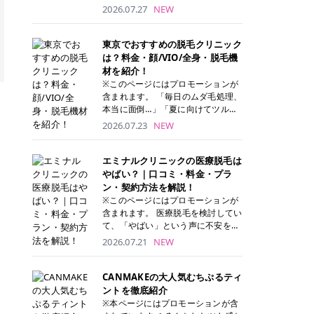
ナーパッド」は、化粧水や美容液を
2026.07.27
NEW
たっぷり含ませた丸型のコットンパ
ッド状のスキンケアアイテムです。
トナーパッドは洗顔後に肌をやさし
東京でおすすめの脱毛クリニック
く拭き取ることで、古い角質や余分
は？料金・顔/VIO/全身・脱毛機
な皮脂汚れをオフしながら、うるお
材を紹介！
いを与えられるのが特徴✨ さらに、
※このページにはプロモーションが
気になる部分には数分のせて部分用
含まれます。 「毎日のムダ毛処理、
パックとしても使用できるため、1
本当に面倒…」「夏に向けてツルツ
枚で「拭き取り」と「保湿ケア」の
ル肌になりたい！」 そう思って東京
2026.07.23
NEW
両方を叶えられます。 韓国コスメブ
で医療脱毛を探し始めても、クリニ
ランドを中心に人気を集めていまし
ックがたくさんありすぎてどこを選
たが、現在では日本でも定番のスキ
べばいいの？と迷ってしまいますよ
エミナルクリニックの医療脱毛は
ンケアアイテムとして幅広い世代に
ね。 この記事では、医療脱毛の基本
やばい？｜口コミ・料金・プラ
愛用されています。 トナーパッドの
から、東京で特に通いやすいフレイ
ン・契約方法を解説！
特徴 トナーパッドと拭き取り化粧水
アクリニック・レジーナクリニッ
※このページにはプロモーションが
の違い 「トナーパッド」と「拭き取
ク・エミナルクリニック・リゼクリ
含まれます。 医療脱毛を検討してい
り化粧水」はどちらも洗顔後に使用
ニックの4院について、分かりやす
て、「やばい」という声に不安を抱
するスキンケアアイテムですが、使
く解説します。 自分にぴったりのク
える方も多いのではないでしょう
2026.07.21
NEW
い方や特徴に違いがあります。 トナ
リニックを見つけて、面倒な自己処
か。 この記事では、エミナルクリニ
ーパッドは、化粧水があらかじめパ
理から卒業しちゃいましょう♪ クリ
ックの全身脱毛プランの詳しい料金
ッドに含まれているため、コットン
ニック 全身＋VIO 全身＋VIO＋顔 特
体系をはじめ、学生や友人同士でお
CANMAKEの大人気むちぷるティ
を用意する手間がなく、忙しい朝で
徴 脱毛器 詳細 フレイアクリニック
得になる割引キャンペーン、無料カ
ントを徹底紹介
もサッと使えるのが魅力です。 ま
52,800円(税込)/5回 94,600円(税
ウンセリングから施術までの具体的
※本ページにはプロモーションが含
た、保湿成分を豊富に配合した商品
込)/5回 肌への負担に配慮しなが
なステップを分かりやすく解説しま