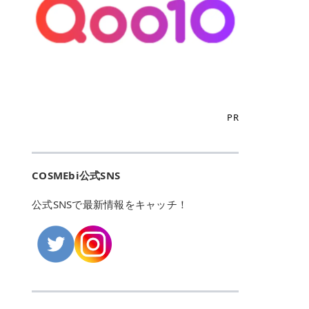
こからは、東京で人気のフレイアク
カリしたくありませんよね。エミナ
ント おすすめパーソナルカラー 02
> あんずのほのかに甘い香りがしま
るカーミングケアパッド」 ツボクサ
OFFクーポンなどを使って、SNSで
リニック・レジーナクリニック・エ
ルクリニックなら、最短1ヶ月ペー
モモ イエベ春・ブルベ夏 03 ワイン
すが > 強くないのでいつでも使える
エキス（保湿成分）配合で、肌荒れ
バズっている美容液やパック、限定
ミナルクリニック・リゼクリニック
スで通えるため、最短6ヶ月の全身
ベリー ブルベ冬 05 フィグピューレ
印象です > > 1本持っていると髪だ
や赤みが気になる肌をやさしく整え
の豪華キットをどこよりもお得にゲ
の4院について、おすすめのポイン
脱毛プランを選ぶことができます！
ブルベ夏・イエベ春 06 ラズベリー
けではなくボディやネイルケアにも
る低刺激設計のトナーパッドです。
ットできます✨ 豊富でリアルな口コ
トを詳しくご紹介します！ フレイア
（※予約状況や脱毛効果の個人差に
ケーキ ブルベ夏・ブルベ冬 07 フル
使えるのも◎ > > 引用元:コスメビ
アイテム詳細を見るQoo10での購入
ミや、ブランド公式ショップの出店
クリニック：選べるプランと女子に
よっては、6ヵ月で完了しない場合
ーツオレ イエベ春 40th ストロベリ
アイテム詳細を見るAmazonでのご
はこちら 4. SKINFOOD キャロット
も充実しているため、新作チェック
優しい手厚いサポート♡ ※満足度9
もあります）。 さらに、連続照射が
ーボンボン ブルベ夏 アイテム詳細
購入はこちら 2026年上半期 総合3
カロテン カーミングウォーターパッ
からリピート買いまで、美容マニア
6% 集計機関・アンケート内容：社
できる医療脱毛器を使っているた
を見るQoo10でのご購入はこちら
位 MAJOLICA MAJORCA（マジョリ
ド 「ゆらぎがちな肌をやさしく整え
の「欲しい」がすべて詰まったお買
内・施術済みフレイア顧客向けのア
め、全身の施術でも1回約60分で終
迷ったらこのカラーがおすすめ！ ナ
カ マジョルカ）「シャドーカスタマ
る植物由来カーミングケア」 βカロ
い物天国です。 Qoo10はこちら @C
ンケート 対象期間：2024/12/11～2
わります。 全国60院以上＆21時ま
PR
チュラルメイクなら「02 モモ」 自
イズ」 👑「シャドーカスタマイズ」
テンを含むにんじん由来成分で、乾
OSME アットコスメ（@cosme）
025/5/15 アンケート数:12606 フレ
で営業！ お仕事や学校の帰りにサク
然な血色感を演出できる万能カラ
の特徴 まばゆく発色フォルム整形シ
燥や外的刺激で不安定になりやすい
は、日本の美容マニアなら誰もが一
イアクリニックは、都内に新宿や渋
ッと寄りたい！という方にもエミナ
ー。 オフィスメイクなら「40th ス
ャドウ✨ 吸いこまれそうな奥行きの
肌をやさしく整えます。軽やかな使
度はお世話になる日本最大級の化粧
谷、銀座など7院があり、どこも駅
ルは強い味方。北海道から沖縄まで
トロベリーボンボン」 上品で落ち着
ある目もとをかなえる、フォルム整
用感も特長です。 アイテム詳細を見
品クチコミサイトです✨ 一番の魅力
から近くてアクセス抜群。平日は夜
全国に60院以上を展開しており、ど
いた印象に仕上がります。 毎日使い
形パウダーシャドウ。ひと塗りでま
るQoo10での購入はこちら 5. ANU
は、2,000万件を超える圧倒的なボ
COSMEbi公式SNS
21時まで開いているので、お仕事や
こも駅チカの好立地なんです。しか
やすい万能カラーなら「05 フィグ
ばゆく発色し、光の効果で目もとが
A 8ヒアルロン酸カテキンカーミン
リュームのリアルなクチコミ検索機
学校帰りにも通いやすいクリニック
も夜21時まで開いているので、忙し
ピューレ」 シーンを選ばず使える人
立体的に生まれ変わります。 実際に
グパッド 「うるおいを与えながら肌
能にあります。 自分の年齢や肌質
です。 ♡クイックプラン 時間をか
い毎日でも無理なく予定に組み込め
公式SNSで最新情報をキャッチ！
気カラーです。 韓国メイク・透明感
使用した方のクチコミ > 5 > 鮮やか
のキメを整えるバランスケアパッ
（乾燥肌・敏感肌など）、あるいは
けてしっかり脱毛。割引制度や保証
ます（※店舗によって診察時間は異
重視なら「06 ラズベリーケーキ」
発色✨ 吸い込まれそうな奥行きのあ
ド」 カテキン*1配合の極薄パッド
「毛穴」「美白」といった肌の悩み
サービスは充実！ 全身＋VIO 52,80
なります）。 そして嬉しいのが、施
青みピンクが透明感を引き立てま
る目もとを作れるアイシャドウ♡ >
で、肌にうるおいを与えながらキメ
に合わせてクチコミを絞り込めるた
0円(税込) 5回コース 所要時間が60
術室がカーテン仕切りではなくドア
す。 イエベ春なら「07 フルーツオ
パウダータイプなのに粉っぽさがな
を整え、すこやかな肌状態へ導くデ
め、自分に本当に合うコスメを失敗
分で完了 全身＋VIO＋顔 94,600円
付きの完全個室になっていること！
レ」 やわらかく可愛らしい印象に仕
くぴたっと密着♡発色が良くて煌め
イリーケアアイテムです。 *1 チャ
せずに見つけられる美容の羅針盤と
(税込) 5回コース 36箇所の脱毛が可
女性専用のプライベート空間なの
上がります。 よくある質問💡 色持
くパールが美しい✨ > 単色でも綺麗
カテキン（整肌成分） アイテム詳細
して絶大な信頼を得ています。 さら
能 ♡安心プラン １回、５回コー
で、周りの目を気にせずリラックス
ちはいい？ むちぷるティントはティ
にグラデーションを作れて簡単に立
を見るQoo10での購入はこちら 6.
に、年に数回発表される「ベストコ
ス、８回コースがあり、コース終了
して施術を受けられます。 痛みに配
ント処方のため、塗布後は色が定着
体感を出せます✨ > > カラーの名前
MEDIHEAL PDRNリフティングパッ
スメアワード（ベスコス）」は、日
後の追加照射の料金も設定していま
慮した医療脱毛器の導入と肌トラブ
しやすく、飲み物を飲んだあとでも
がまた可愛い💕 > PK321 ひとひら
ド 「ハリ感を意識したケアで肌をな
本の美容トレンドを大きく左右する