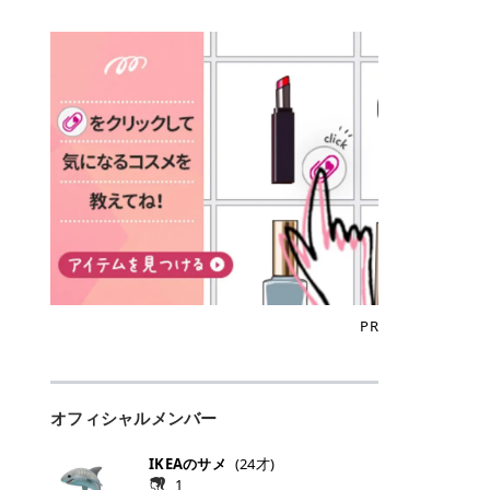
込)/5回 144,800円(税込)/5回 毛質に
Qoo10でのご購入はこちら CANMA
に触れた瞬間、ぷるんとしたジェリ
どに数分のせることで、集中保湿ケ
にぴったり。 Qoo10も、オリヤン
いでしょうか。 ズバリ、効果を実感
合わせて脱毛機を選択可能！有効期
KE むちぷるティント全色一覧 モモ
ーグロスが広がり、ふっくらボリュ
アとしても活用できます。 トナーパ
も、＠cosmeも、いつものコスメ購
するまでの期間や必要な施術回数が
限も5年と長くマイペースに通いや
｜血色感じるヌーディーピンク 桃の
ーム感のある仕上がりに✨ まるでリ
ッドの選び方 トナーパッドは、配合
入を“ちょっとお得”に変えられるの
大きな違いとして挙げられます！ 医
すい ラシャ メディオスターNeXT P
ような血色感を演出するヌーディー
フティングしたような、新しいリッ
成分やパッドの素材によって特徴が
が、トラミーリワードです✨ 今回
療脱毛は、医療機関（クリニックや
RO ジェントルYAGプロ 公式サイト
ピンク。 黄みと青みのバランスが良
プティンググロス💄 実際に使用した
異なります。 自分の肌悩みや理想の
は、トラミーリワードの特徴や活用
皮膚科など）だけで扱える高出力の
> ※医療脱毛は自由診療です。治療
く、自然になじむコーラル系カラー
方のクチコミ > 5 > プルプル > 唇に
仕上がりに合わせて選ぶことで、毎
方法、美容好きさんにおすすめな理
レーザーを使って、発毛組織にアプ
には赤み、痒み、火傷、毛嚢炎、一
です。 自然な血色感をプラスしてく
塗るPDRNグロス > > AMUSE ジェ
日のスキンケアに取り入れやすくな
由を詳しくご紹介します！ トラミー
ローチする施術といわれています。
時的な硬毛化などのリスクが伴いま
れるので、ナチュラルメイクとの相
ルフィットグロス > > ぷっくりツヤ
ります。 肌悩みに合わせて選ぶ パ
リワードとは？ 「トラミーリワー
そのため、少ない回数で永久脱毛
す。 目次▼ 1. エミナルクリニック
性抜群。 可愛らしく、多幸感のある
ツヤだけどベタっとした感じはなく
ッドの素材で選ぶ トナーパッドの使
ド」は、東証グロース上場企業であ
（※）を目指すことができます。
の魅力とは？選ばれる3つの特徴 ・
印象に仕上がります。 ワインベリー
て使いやすいですね。プランピング
い方 洗顔後すぐの清潔な肌に使用し
る株式会社アイズが運営する、安
（※永久脱毛とは一生毛が1本も生
最短6か月からの脱毛プランが選べ
｜気品をまとうローズレッド 深みの
効果で少しスーッとします。ここは
ます。 STEP1 エンボス面（凹凸
心・安全なポイントサイト機能で
えてこないという意味ではなく、ア
る！ ・全国60院以上＆21時まで営
ある青みレッド。 大人っぽく華やか
好き嫌いがあるかもしれませんが慣
面）で顔全体をやさしく拭き取りま
す。 トラミーリワードは、トラミー
メリカの基準に基づき「長期間にわ
業！ ・痛みに配慮した医療脱毛器の
な印象を与えるベリーカラーです。
れますね。 > > 分かりにくいけど、
す。 特に小鼻・あご・額など皮脂や
会員向けのポイントサービスです。
たって毛量が明らかに減少している
導入と肌トラブル対応 2. エミナル
ひと塗りで顔全体が華やかになり、
チップは片面がツルツル、片面がモ
古い角質が気になる部分は丁寧にな
対象ショップやサービスを利用する
状態が維持されること」を指しま
クリニックの口コミ・評判 3. エミ
リップを主役にしたメイクが完成。
ケモケになってます。 > > 桜グロス
じませましょう。 STEP2 パッドを
ことでポイントを獲得でき、貯まっ
す。） 一方のエステ脱毛は、出力が
ナルクリニックの全身脱毛料金プラ
クールで上品な雰囲気を演出できま
【日本限定色】：上品なピンクベー
裏返し、フラット面で顔全体をやさ
たポイントはAmazonギフト券やド
優しい機器を使うため痛みが少ない
ン ・全身脱毛の基本コースと料金
す。 フィグピューレ｜色っぽさと上
ジュ > > すももパールグロス【日本
PR
しく押さえながら化粧水をなじませ
ットマネーなどに交換できます。 普
のがメリットですが、毛根を破壊す
・追加費用がかからないシステム ・
品さを叶える赤みローズ 赤みとくす
限定色】：微細なラメがきらめく血
ます。 STEP3 その後は美容液・乳
段のネットショッピングを活用しな
ることはできないので一時的な減毛
支払い方法｜決済方法と医療ローン
みをほどよく含んだローズカラー。
色がよく見えるピンク。 > > どちら
液・クリームなど、普段どおりのス
がらポイントを貯められるため、ポ
にとどまります。結果的に、何度も
の活用も！ 4. エミナルクリニック
ニュートラルな発色で、肌色を選び
も上品で使いやすい色ですね。すも
キンケアを行います。 乾燥が気にな
イ活初心者でも始めやすいのが魅力
通う必要が出てくることが多くなり
の熱破壊式の脱毛機 5. エミナルク
にくい万能カラーです。 派手すぎず
もパールグロスの方がラメが入って
る部分には2〜5分程度のせて部分用
です✨ トラミーリワードの特徴 普
ます。 なお、医療脱毛は保険がきか
リニックのお得な割引・キャンペー
オフィシャルメンバー
落ち着いた印象に仕上がり、オン・
いるので華やかそうに見えるけど、
パックとして使用するのもおすすめ
段よく使っているコスメ通販サイト
ない自由診療なので、クリニックに
ン制度 ・学生プラン｜学生証の提示
オフ問わず使いやすいカラー。 きれ
付けてみると落ち着いた色ですね。
です。 おすすめトナーパッド7選 こ
を、トラミーリワード経由にするだ
よって料金設定が自由に決められて
で割引 ・ペア限定プラン｜家族や友
いめメイクにもカジュアルメイクに
> > スキンケア成分が配合されてい
IKEAのサメ
(
24
才)
こからは、保湿ケアや肌荒れケア、
けでポイントが貯まるのが大きな魅
います。だからこそ、しっかり比較
人と一緒にスタートできる ・他社か
もマッチします。 ラズベリーケーキ
て保湿もしっかりしてくれます。最
1
毛穴ケアなど目的別におすすめのト
力です✨ 例えば、、、 ・メガ割の
して選ぶことが大切なのです。 医療