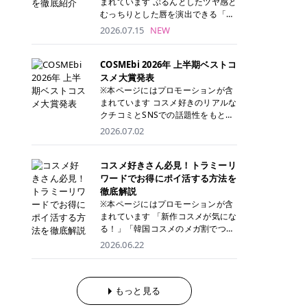
まれています ぷるんとしたツヤ感と
が多く、拭き取り後にそのまま部分
ら、コストパフォーマンスも重視し
す。 これから手軽に全身医療脱毛を
むっちりとした唇を演出できる「C
用パックとして使えるトナーパッド
たい方に！ メディオスターモノリス
始めたいと考えている方は、ぜひ最
ANMAKE（キャンメイク）むちぷる
2026.07.15
NEW
も増えています。 一方、拭き取り化
メディオスターNeXT PRO 公式サイ
後までチェックして、ご自身にぴっ
ティント」。 ティントならではの色
粧水は液体タイプのため、コットン
ト> レジーナクリニック 52,800円
たりのクリニック選びの参考にして
持ちに加え、プランパー効果※と保
に含ませて使用します。 使用量を調
(税込)/5回 99,000円(税込)/5回 ジェ
ください！ クリニック 全身＋VIO
湿ケアも叶えられることから、SNS
COSMEbi 2026年 上半期ベストコ
整しやすく、お気に入りの化粧水を
ントルシリーズを選べるため、脱毛
全身＋VIO＋顔 特徴 脱毛器 詳細 フ
でも話題の人気リップです。 「自分
スメ大賞発表
使いたい方やコストを抑えて続けた
機にこだわりたい方におすすめ！ ジ
レイアクリニック 52,800円(税込)/5
にはどのカラーが似合う？」「イエ
※本ページにはプロモーションが含
い方にもおすすめです。 トナーパッ
ェントルマックスプロ ジェントルマ
回 94,600円(税込)/5回 肌への負担
ベ・ブルベ別のおすすめは？」と気
まれています コスメ好きのリアルな
ドのメリット トナーパッドは、角質
ックスプロプラス ジェントルレーズ
に配慮しながら、コストパフォーマ
になっている方も多いのではないで
クチコミとSNSでの話題性をもとに
ケア・保湿ケア・部分用パックまで
プロ ソプラノチタニウム 公式サイ
ンスも重視したい方に！ メディオス
しょうか。 今回は6色のスウォッチ
選出された、COSMEbi 2026年上半
1枚で行える便利なスキンケアアイ
2026.07.02
ト> エミナルクリニック 49,500円
ターモノリス メディオスターNeXT
とともにご紹介！それぞれの色味や
期のベストコスメが決定！ 話題性・
テムです。 ここでは、トナーパッド
(税込)/6回 93,500円(税込)/6回 エミ
PRO 公式サイト> レジーナクリニッ
おすすめのパーソナルカラー、どん
使用感・仕上がりすべてを兼ね備え
を取り入れるメリットをご紹介しま
ナルクリニックの始めやすい料金設
ク 52,800円(税込)/5回 99,000円(税
なメイクに合うのかまで詳しく解説
た名品たちを、カテゴリ別にご紹介
コスメ好きさん必見！トラミーリ
す。 古い角質や皮脂汚れをやさしく
定！月々払いも安くて通いやすい ク
込)/5回 ジェントルシリーズを選べ
します✨ ※メイクアップ効果による
します。 本記事では、2025年11月
ワードでお得にポイ活する方法を
オフ トナーパッドを使用すること
リスタルプロ 公式サイト> リゼクリ
るため、脱毛機にこだわりたい方に
CANMAKE むちぷるティントとは？
～2026年4月までの半年間におい
徹底解説
で、洗顔だけでは落としきれない古
ニック 109,800円(税込)/5回 144,80
おすすめ！ ジェントルマックスプロ
CANMAKE むちぷるティントは、テ
て、COSMEbi内でのクチコミとSN
い角質や余分な皮脂汚れをやさしく
※本ページにはプロモーションが含
0円(税込)/5回 毛質に合わせて脱毛
ジェントルマックスプロプラス ジェ
ィント・プランパー・保湿ケアを1
Sでの話題性を元に選出されたコス
拭き取り、なめらかな肌へ整えま
まれています 「新作コスメが気にな
機を選択可能！有効期限も5年と長
ントルレーズプロ ソプラノチタニウ
本で叶えるリップです。 するすると
メやスキンケアなどの化粧品を「総
す。 保湿ケアまで1枚でできる 保湿
る！」「韓国コスメのメガ割でつい
くマイペースに通いやすい ラシャ
ム 公式サイト> エミナルクリニック
塗れるなめらかなテクスチャーで、
合」「デパコス」「プチプラ」「韓
成分を配合したトナーパッドなら、
買いすぎてしまう……」 そんな美容
メディオスターNeXT PRO ジェント
2026.06.22
49,500円(税込)/6回 93,500円(税
縦ジワをカバーしながら、むっちり
国コスメ」に分けて1位～3位までを
肌へうるおいを与えながらスキンケ
好きさんにおすすめなのが「トラミ
ルYAGプロ 公式サイト> ｜そもそも
込)/6回 エミナルクリニックの始め
としたツヤのある唇を演出します。
ランキング形式で発表！ 2026年上
アできるため、忙しい朝や夜の時短
ーリワード」です！ 普段のお買い物
医療脱毛って？エステ脱毛と何が違
やすい料金設定！月々払いも安くて
さらに、美容保湿成分を配合してい
半期 総合大賞 AMUSE（アミュー
ケアにもぴったりです。 部分パック
を少し工夫するだけでポイントを貯
うの？ 脱毛を考えたときに、まず悩
通いやすい クリスタルプロ 公式サ
るため、乾燥しにくくデイリー使い
ズ）「 ジェルフィットグロス」 👑
としても使える 多くのトナーパッド
められるため、コスメやスキンケア
もっと見る
むのが「医療脱毛とエステ脱毛、ど
イト> リゼクリニック 109,800円(税
にもぴったり！ アイテム詳細を見る
「ジェルフィットグロス」の特徴 唇
は、乾燥が気になる頬や額、小鼻な
にかかる費用を少しでも抑えたい方
っちがいいの？」ということではな