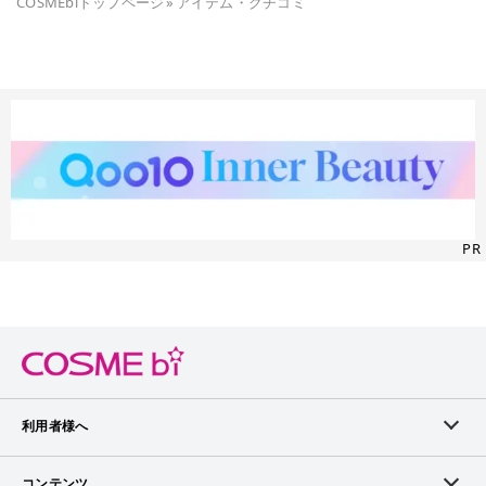
COSMEbiトップページ
»
アイテム・クチコミ
PR
利用者様へ
メンバーログイン
コンテンツ