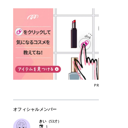
込)/5回 144,800円(税込)/5回 毛質に
Qoo10でのご購入はこちら CANMA
に触れた瞬間、ぷるんとしたジェリ
どに数分のせることで、集中保湿ケ
にぴったり。 Qoo10も、オリヤン
いでしょうか。 ズバリ、効果を実感
合わせて脱毛機を選択可能！有効期
KE むちぷるティント全色一覧 モモ
ーグロスが広がり、ふっくらボリュ
アとしても活用できます。 トナーパ
も、＠cosmeも、いつものコスメ購
するまでの期間や必要な施術回数が
限も5年と長くマイペースに通いや
｜血色感じるヌーディーピンク 桃の
ーム感のある仕上がりに✨ まるでリ
ッドの選び方 トナーパッドは、配合
入を“ちょっとお得”に変えられるの
大きな違いとして挙げられます！ 医
すい ラシャ メディオスターNeXT P
ような血色感を演出するヌーディー
フティングしたような、新しいリッ
成分やパッドの素材によって特徴が
が、トラミーリワードです✨ 今回
療脱毛は、医療機関（クリニックや
RO ジェントルYAGプロ 公式サイト
ピンク。 黄みと青みのバランスが良
プティンググロス💄 実際に使用した
異なります。 自分の肌悩みや理想の
は、トラミーリワードの特徴や活用
皮膚科など）だけで扱える高出力の
> ※医療脱毛は自由診療です。治療
く、自然になじむコーラル系カラー
方のクチコミ > 5 > プルプル > 唇に
仕上がりに合わせて選ぶことで、毎
方法、美容好きさんにおすすめな理
レーザーを使って、発毛組織にアプ
には赤み、痒み、火傷、毛嚢炎、一
です。 自然な血色感をプラスしてく
塗るPDRNグロス > > AMUSE ジェ
日のスキンケアに取り入れやすくな
由を詳しくご紹介します！ トラミー
ローチする施術といわれています。
時的な硬毛化などのリスクが伴いま
れるので、ナチュラルメイクとの相
ルフィットグロス > > ぷっくりツヤ
ります。 肌悩みに合わせて選ぶ パ
リワードとは？ 「トラミーリワー
そのため、少ない回数で永久脱毛
す。 目次▼ 1. エミナルクリニック
性抜群。 可愛らしく、多幸感のある
ツヤだけどベタっとした感じはなく
ッドの素材で選ぶ トナーパッドの使
ド」は、東証グロース上場企業であ
（※）を目指すことができます。
の魅力とは？選ばれる3つの特徴 ・
印象に仕上がります。 ワインベリー
て使いやすいですね。プランピング
い方 洗顔後すぐの清潔な肌に使用し
る株式会社アイズが運営する、安
（※永久脱毛とは一生毛が1本も生
最短6か月からの脱毛プランが選べ
｜気品をまとうローズレッド 深みの
効果で少しスーッとします。ここは
ます。 STEP1 エンボス面（凹凸
心・安全なポイントサイト機能で
えてこないという意味ではなく、ア
る！ ・全国60院以上＆21時まで営
ある青みレッド。 大人っぽく華やか
好き嫌いがあるかもしれませんが慣
面）で顔全体をやさしく拭き取りま
す。 トラミーリワードは、トラミー
メリカの基準に基づき「長期間にわ
業！ ・痛みに配慮した医療脱毛器の
な印象を与えるベリーカラーです。
れますね。 > > 分かりにくいけど、
す。 特に小鼻・あご・額など皮脂や
会員向けのポイントサービスです。
たって毛量が明らかに減少している
導入と肌トラブル対応 2. エミナル
ひと塗りで顔全体が華やかになり、
チップは片面がツルツル、片面がモ
古い角質が気になる部分は丁寧にな
対象ショップやサービスを利用する
状態が維持されること」を指しま
クリニックの口コミ・評判 3. エミ
リップを主役にしたメイクが完成。
ケモケになってます。 > > 桜グロス
じませましょう。 STEP2 パッドを
ことでポイントを獲得でき、貯まっ
す。） 一方のエステ脱毛は、出力が
ナルクリニックの全身脱毛料金プラ
クールで上品な雰囲気を演出できま
【日本限定色】：上品なピンクベー
裏返し、フラット面で顔全体をやさ
たポイントはAmazonギフト券やド
優しい機器を使うため痛みが少ない
ン ・全身脱毛の基本コースと料金
す。 フィグピューレ｜色っぽさと上
ジュ > > すももパールグロス【日本
PR
しく押さえながら化粧水をなじませ
ットマネーなどに交換できます。 普
のがメリットですが、毛根を破壊す
・追加費用がかからないシステム ・
品さを叶える赤みローズ 赤みとくす
限定色】：微細なラメがきらめく血
ます。 STEP3 その後は美容液・乳
段のネットショッピングを活用しな
ることはできないので一時的な減毛
支払い方法｜決済方法と医療ローン
みをほどよく含んだローズカラー。
色がよく見えるピンク。 > > どちら
液・クリームなど、普段どおりのス
がらポイントを貯められるため、ポ
にとどまります。結果的に、何度も
の活用も！ 4. エミナルクリニック
ニュートラルな発色で、肌色を選び
も上品で使いやすい色ですね。すも
キンケアを行います。 乾燥が気にな
イ活初心者でも始めやすいのが魅力
通う必要が出てくることが多くなり
の熱破壊式の脱毛機 5. エミナルク
にくい万能カラーです。 派手すぎず
もパールグロスの方がラメが入って
る部分には2〜5分程度のせて部分用
です✨ トラミーリワードの特徴 普
ます。 なお、医療脱毛は保険がきか
リニックのお得な割引・キャンペー
オフィシャルメンバー
落ち着いた印象に仕上がり、オン・
いるので華やかそうに見えるけど、
パックとして使用するのもおすすめ
段よく使っているコスメ通販サイト
ない自由診療なので、クリニックに
ン制度 ・学生プラン｜学生証の提示
オフ問わず使いやすいカラー。 きれ
付けてみると落ち着いた色ですね。
です。 おすすめトナーパッド7選 こ
を、トラミーリワード経由にするだ
よって料金設定が自由に決められて
で割引 ・ペア限定プラン｜家族や友
いめメイクにもカジュアルメイクに
> > スキンケア成分が配合されてい
きい
(
53
才)
こからは、保湿ケアや肌荒れケア、
けでポイントが貯まるのが大きな魅
います。だからこそ、しっかり比較
人と一緒にスタートできる ・他社か
もマッチします。 ラズベリーケーキ
て保湿もしっかりしてくれます。最
1
毛穴ケアなど目的別におすすめのト
力です✨ 例えば、、、 ・メガ割の
して選ぶことが大切なのです。 医療