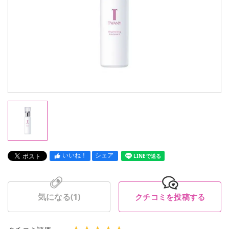
いいね！
シェア
LINEで送る
気になる(
1
)
クチコミを投稿する