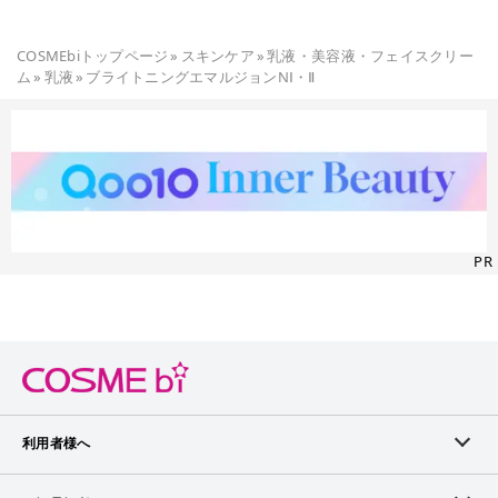
COSMEbiトップページ
»
スキンケア
»
乳液・美容液・フェイスクリー
ム
»
乳液
»
ブライトニングエマルジョンNⅠ・Ⅱ
PR
利用者様へ
メンバーログイン