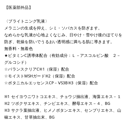
【医薬部外品】
〈ブライトニング乳液〉
メラニンの生成を抑え、シミ・ソバカスを防ぎます。
なめらかな乳液が心地よくなじみ、日やけ・雪やけ後のほてりを
防ぎ、乾燥を防いでうるおい透明感に満ちる肌に導きます。
無香料・無着色
★ビタミンC誘導体配合（有効成分：Ｌ－アスコルビン酸 ２－
グルコシド）
☆バランスクリアC※1（保湿）配合
☆モイストMSHガード※2（保湿）配合
☆ボタニカルエッセンスCP－ⅤS3B※3（保湿）配合
※1 セイヨウニワトコエキス、チョウジ抽出液、海藻エキス－１
※2 ツボクサエキス、チンピエキス、酵母エキス－４、BG
※3 サクラ葉抽出液、ヒメノボタンエキス、センブリエキス、山
椒エキス、甘草抽出末、BG