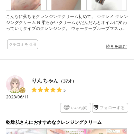
こんなに落ちるクレンジングクリーム初めて。 ◇クレメ クレン
ジングクリーム N 柔らかいクリームがだんだんとオイルに変わ
っていくタイプのクレンジング。 ウォータープループマスカラ
もしっかり落ち。 厚み感じるから摩擦感少なくて嬉しい。 洗い
あがりもべたつかなくて、W洗顔不要なのありがたい。 ピンク
クチコミを引用
のパッケージから黒のパッケージにリニューアルしてスタイリ
続きを読む
ッシュ…。
りんちゃん
（
37
才）
5
2023/06/11
いいね(
0
)
フォローする
乾燥肌さんにおすすめなクレンジングクリーム