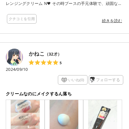
レンジングクリーム N🖤 その時ブースの手元体験で、頑固なウ
ォータープルーフマスカラがするんと落ちるのを体感して本当
にびっくりしたんです❣️👀 実際に家でも使ってみたら、最初は
クチコミを引用
みずみずしいクリームなのに、くるくる馴染ませるとオイル状
続きを読む
にとろけてメイクがみるみる浮き上がってくる感覚がすごく気
持ち良い✨ これだけしっかり落ちるのに、3種のセラミドなど
のうるおい成分配合のおかげで洗い上がりはつっぱらず、しっ
とり💠🫧 W洗顔不要でチューブタイプだから、ケアが本当に楽
ちんです🥰
かねこ
（
32
才）
5
2024/09/10
いいね(
0
)
フォローする
クリームなのにメイクするん落ち