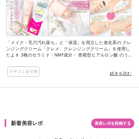
「メイク・毛穴汚れ落ち」と「保湿」を両立した進化系の クレ
ンジングクリーム「クレメ クレンジングクリーム」を使用し
たよ🌷 3種のセラミド・NMF成分・ 密着型ヒアルロン酸 のうる
おい成分を贅沢に配合！ 汚れは落とせるけど、洗い上がりの乾
燥に悩んでる方に ぜひ試して欲しいクレンジングです🤍✨ ●使
クチコミを引用
用感 ぷるんとしたみずみずしいクリーム。 クリームだから落ち
続きを読む
にくいのかな？と思ってましたが 厚みのあるクリームでお肌に
なじませると とろけるようにオイル状に変化して、 スルスル〜
っ✨と摩擦レスで落ちてくれます🤍 クレンジングクリームって
洗い上がりがちょっとヌルつく イメージがありますが、クレメ
は 突っ張ることもヌルヌルすることもなく、 しっとりとした洗
い上がり🫧✨ 150gと大容量でコスパも良さそう！！ W洗顔不
要なのも時短でありがたい👍◎ お気に入りのクレンジングに仲
新着美容レポ
間入りしそうです☺️ ぜひ使ってみてくださいね💐 少しでも皆さ
美容レポを投稿する
まの参考になれば嬉しいです♪