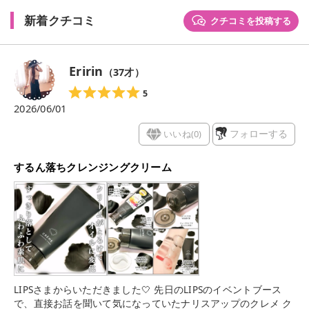
新着クチコミ
クチコミを投稿する
Eririn
（
37
才）
5
2026/06/01
いいね(
0
)
フォローする
するん落ちクレンジングクリーム
LIPSさまからいただきました🤍 先日のLIPSのイベントブース
で、直接お話を聞いて気になっていたナリスアップのクレメ ク