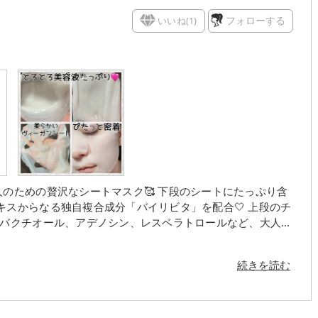
いいね(
1
)
フォローする
シートマスク🥰 下段のシートにたっぷり含
からなる独自複合成分「バイリビタ」を配合🤍 上段のチ
とバクチオール、アデノシン、レスベラトロールなど、大人の
せます💛 上から押しながら下のマスクに流し、袋の上から
続きを読む
ような気持ちいい優しい使用感です🥰 とろみのある
した。 10～20分おきます。 パック後
 ハリ感が出て頬の毛穴目立たなくなりました✨