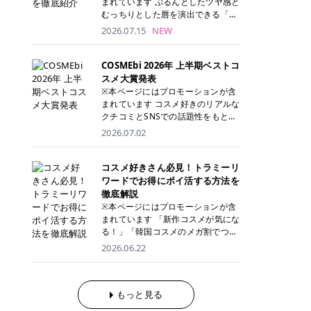
まれています ぷるんとしたツヤ感と
が多く、拭き取り後にそのまま部分
ら、コストパフォーマンスも重視し
す。 これから手軽に全身医療脱毛を
むっちりとした唇を演出できる「C
用パックとして使えるトナーパッド
たい方に！ メディオスターモノリス
始めたいと考えている方は、ぜひ最
ANMAKE（キャンメイク）むちぷる
2026.07.15
NEW
も増えています。 一方、拭き取り化
メディオスターNeXT PRO 公式サイ
後までチェックして、ご自身にぴっ
ティント」。 ティントならではの色
粧水は液体タイプのため、コットン
ト> レジーナクリニック 52,800円
たりのクリニック選びの参考にして
持ちに加え、プランパー効果※と保
に含ませて使用します。 使用量を調
(税込)/5回 99,000円(税込)/5回 ジェ
ください！ クリニック 全身＋VIO
湿ケアも叶えられることから、SNS
COSMEbi 2026年 上半期ベストコ
整しやすく、お気に入りの化粧水を
ントルシリーズを選べるため、脱毛
全身＋VIO＋顔 特徴 脱毛器 詳細 フ
でも話題の人気リップです。 「自分
スメ大賞発表
使いたい方やコストを抑えて続けた
機にこだわりたい方におすすめ！ ジ
レイアクリニック 52,800円(税込)/5
にはどのカラーが似合う？」「イエ
※本ページにはプロモーションが含
い方にもおすすめです。 トナーパッ
ェントルマックスプロ ジェントルマ
回 94,600円(税込)/5回 肌への負担
ベ・ブルベ別のおすすめは？」と気
まれています コスメ好きのリアルな
ドのメリット トナーパッドは、角質
ックスプロプラス ジェントルレーズ
に配慮しながら、コストパフォーマ
になっている方も多いのではないで
クチコミとSNSでの話題性をもとに
ケア・保湿ケア・部分用パックまで
プロ ソプラノチタニウム 公式サイ
ンスも重視したい方に！ メディオス
しょうか。 今回は6色のスウォッチ
選出された、COSMEbi 2026年上半
1枚で行える便利なスキンケアアイ
2026.07.02
ト> エミナルクリニック 49,500円
ターモノリス メディオスターNeXT
とともにご紹介！それぞれの色味や
期のベストコスメが決定！ 話題性・
テムです。 ここでは、トナーパッド
(税込)/6回 93,500円(税込)/6回 エミ
PRO 公式サイト> レジーナクリニッ
おすすめのパーソナルカラー、どん
使用感・仕上がりすべてを兼ね備え
を取り入れるメリットをご紹介しま
ナルクリニックの始めやすい料金設
ク 52,800円(税込)/5回 99,000円(税
なメイクに合うのかまで詳しく解説
た名品たちを、カテゴリ別にご紹介
コスメ好きさん必見！トラミーリ
す。 古い角質や皮脂汚れをやさしく
定！月々払いも安くて通いやすい ク
込)/5回 ジェントルシリーズを選べ
します✨ ※メイクアップ効果による
します。 本記事では、2025年11月
ワードでお得にポイ活する方法を
オフ トナーパッドを使用すること
リスタルプロ 公式サイト> リゼクリ
るため、脱毛機にこだわりたい方に
CANMAKE むちぷるティントとは？
～2026年4月までの半年間におい
徹底解説
で、洗顔だけでは落としきれない古
ニック 109,800円(税込)/5回 144,80
おすすめ！ ジェントルマックスプロ
CANMAKE むちぷるティントは、テ
て、COSMEbi内でのクチコミとSN
い角質や余分な皮脂汚れをやさしく
※本ページにはプロモーションが含
0円(税込)/5回 毛質に合わせて脱毛
ジェントルマックスプロプラス ジェ
ィント・プランパー・保湿ケアを1
Sでの話題性を元に選出されたコス
拭き取り、なめらかな肌へ整えま
まれています 「新作コスメが気にな
機を選択可能！有効期限も5年と長
ントルレーズプロ ソプラノチタニウ
本で叶えるリップです。 するすると
メやスキンケアなどの化粧品を「総
す。 保湿ケアまで1枚でできる 保湿
る！」「韓国コスメのメガ割でつい
くマイペースに通いやすい ラシャ
ム 公式サイト> エミナルクリニック
塗れるなめらかなテクスチャーで、
合」「デパコス」「プチプラ」「韓
成分を配合したトナーパッドなら、
買いすぎてしまう……」 そんな美容
メディオスターNeXT PRO ジェント
2026.06.22
49,500円(税込)/6回 93,500円(税
縦ジワをカバーしながら、むっちり
国コスメ」に分けて1位～3位までを
肌へうるおいを与えながらスキンケ
好きさんにおすすめなのが「トラミ
ルYAGプロ 公式サイト> ｜そもそも
込)/6回 エミナルクリニックの始め
としたツヤのある唇を演出します。
ランキング形式で発表！ 2026年上
アできるため、忙しい朝や夜の時短
ーリワード」です！ 普段のお買い物
医療脱毛って？エステ脱毛と何が違
やすい料金設定！月々払いも安くて
さらに、美容保湿成分を配合してい
半期 総合大賞 AMUSE（アミュー
ケアにもぴったりです。 部分パック
を少し工夫するだけでポイントを貯
うの？ 脱毛を考えたときに、まず悩
通いやすい クリスタルプロ 公式サ
るため、乾燥しにくくデイリー使い
ズ）「 ジェルフィットグロス」 👑
としても使える 多くのトナーパッド
められるため、コスメやスキンケア
もっと見る
むのが「医療脱毛とエステ脱毛、ど
イト> リゼクリニック 109,800円(税
にもぴったり！ アイテム詳細を見る
「ジェルフィットグロス」の特徴 唇
は、乾燥が気になる頬や額、小鼻な
にかかる費用を少しでも抑えたい方
っちがいいの？」ということではな