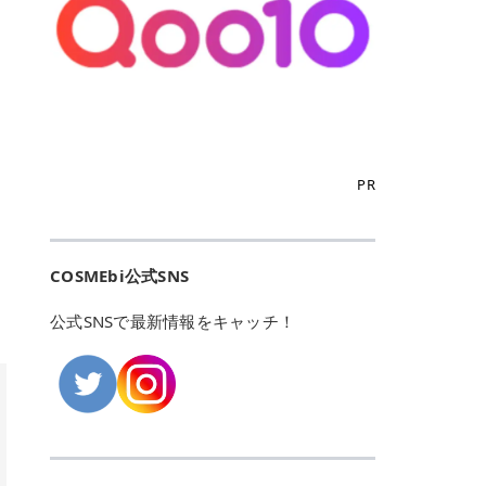
こからは、東京で人気のフレイアク
カリしたくありませんよね。エミナ
ント おすすめパーソナルカラー 02
> あんずのほのかに甘い香りがしま
るカーミングケアパッド」 ツボクサ
OFFクーポンなどを使って、SNSで
リニック・レジーナクリニック・エ
ルクリニックなら、最短1ヶ月ペー
モモ イエベ春・ブルベ夏 03 ワイン
すが > 強くないのでいつでも使える
エキス（保湿成分）配合で、肌荒れ
バズっている美容液やパック、限定
ミナルクリニック・リゼクリニック
スで通えるため、最短6ヶ月の全身
ベリー ブルベ冬 05 フィグピューレ
印象です > > 1本持っていると髪だ
や赤みが気になる肌をやさしく整え
の豪華キットをどこよりもお得にゲ
の4院について、おすすめのポイン
脱毛プランを選ぶことができます！
ブルベ夏・イエベ春 06 ラズベリー
けではなくボディやネイルケアにも
る低刺激設計のトナーパッドです。
ットできます✨ 豊富でリアルな口コ
トを詳しくご紹介します！ フレイア
（※予約状況や脱毛効果の個人差に
ケーキ ブルベ夏・ブルベ冬 07 フル
使えるのも◎ > > 引用元:コスメビ
アイテム詳細を見るQoo10での購入
ミや、ブランド公式ショップの出店
クリニック：選べるプランと女子に
よっては、6ヵ月で完了しない場合
ーツオレ イエベ春 40th ストロベリ
アイテム詳細を見るAmazonでのご
はこちら 4. SKINFOOD キャロット
も充実しているため、新作チェック
優しい手厚いサポート♡ ※満足度9
もあります）。 さらに、連続照射が
ーボンボン ブルベ夏 アイテム詳細
購入はこちら 2026年上半期 総合3
カロテン カーミングウォーターパッ
からリピート買いまで、美容マニア
6% 集計機関・アンケート内容：社
できる医療脱毛器を使っているた
を見るQoo10でのご購入はこちら
位 MAJOLICA MAJORCA（マジョリ
ド 「ゆらぎがちな肌をやさしく整え
の「欲しい」がすべて詰まったお買
内・施術済みフレイア顧客向けのア
め、全身の施術でも1回約60分で終
迷ったらこのカラーがおすすめ！ ナ
カ マジョルカ）「シャドーカスタマ
る植物由来カーミングケア」 βカロ
い物天国です。 Qoo10はこちら @C
ンケート 対象期間：2024/12/11～2
わります。 全国60院以上＆21時ま
PR
チュラルメイクなら「02 モモ」 自
イズ」 👑「シャドーカスタマイズ」
テンを含むにんじん由来成分で、乾
OSME アットコスメ（@cosme）
025/5/15 アンケート数:12606 フレ
で営業！ お仕事や学校の帰りにサク
然な血色感を演出できる万能カラ
の特徴 まばゆく発色フォルム整形シ
燥や外的刺激で不安定になりやすい
は、日本の美容マニアなら誰もが一
イアクリニックは、都内に新宿や渋
ッと寄りたい！という方にもエミナ
ー。 オフィスメイクなら「40th ス
ャドウ✨ 吸いこまれそうな奥行きの
肌をやさしく整えます。軽やかな使
度はお世話になる日本最大級の化粧
谷、銀座など7院があり、どこも駅
ルは強い味方。北海道から沖縄まで
トロベリーボンボン」 上品で落ち着
ある目もとをかなえる、フォルム整
用感も特長です。 アイテム詳細を見
品クチコミサイトです✨ 一番の魅力
から近くてアクセス抜群。平日は夜
全国に60院以上を展開しており、ど
いた印象に仕上がります。 毎日使い
形パウダーシャドウ。ひと塗りでま
るQoo10での購入はこちら 5. ANU
は、2,000万件を超える圧倒的なボ
COSMEbi公式SNS
21時まで開いているので、お仕事や
こも駅チカの好立地なんです。しか
やすい万能カラーなら「05 フィグ
ばゆく発色し、光の効果で目もとが
A 8ヒアルロン酸カテキンカーミン
リュームのリアルなクチコミ検索機
学校帰りにも通いやすいクリニック
も夜21時まで開いているので、忙し
ピューレ」 シーンを選ばず使える人
立体的に生まれ変わります。 実際に
グパッド 「うるおいを与えながら肌
能にあります。 自分の年齢や肌質
です。 ♡クイックプラン 時間をか
い毎日でも無理なく予定に組み込め
公式SNSで最新情報をキャッチ！
気カラーです。 韓国メイク・透明感
使用した方のクチコミ > 5 > 鮮やか
のキメを整えるバランスケアパッ
（乾燥肌・敏感肌など）、あるいは
けてしっかり脱毛。割引制度や保証
ます（※店舗によって診察時間は異
重視なら「06 ラズベリーケーキ」
発色✨ 吸い込まれそうな奥行きのあ
ド」 カテキン*1配合の極薄パッド
「毛穴」「美白」といった肌の悩み
サービスは充実！ 全身＋VIO 52,80
なります）。 そして嬉しいのが、施
青みピンクが透明感を引き立てま
る目もとを作れるアイシャドウ♡ >
で、肌にうるおいを与えながらキメ
に合わせてクチコミを絞り込めるた
0円(税込) 5回コース 所要時間が60
術室がカーテン仕切りではなくドア
す。 イエベ春なら「07 フルーツオ
パウダータイプなのに粉っぽさがな
を整え、すこやかな肌状態へ導くデ
め、自分に本当に合うコスメを失敗
分で完了 全身＋VIO＋顔 94,600円
付きの完全個室になっていること！
レ」 やわらかく可愛らしい印象に仕
くぴたっと密着♡発色が良くて煌め
イリーケアアイテムです。 *1 チャ
せずに見つけられる美容の羅針盤と
(税込) 5回コース 36箇所の脱毛が可
女性専用のプライベート空間なの
上がります。 よくある質問💡 色持
くパールが美しい✨ > 単色でも綺麗
カテキン（整肌成分） アイテム詳細
して絶大な信頼を得ています。 さら
能 ♡安心プラン １回、５回コー
で、周りの目を気にせずリラックス
ちはいい？ むちぷるティントはティ
にグラデーションを作れて簡単に立
を見るQoo10での購入はこちら 6.
に、年に数回発表される「ベストコ
ス、８回コースがあり、コース終了
して施術を受けられます。 痛みに配
ント処方のため、塗布後は色が定着
体感を出せます✨ > > カラーの名前
MEDIHEAL PDRNリフティングパッ
スメアワード（ベスコス）」は、日
後の追加照射の料金も設定していま
慮した医療脱毛器の導入と肌トラブ
しやすく、飲み物を飲んだあとでも
がまた可愛い💕 > PK321 ひとひら
ド 「ハリ感を意識したケアで肌をな
本の美容トレンドを大きく左右する