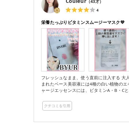
Couleur
（
43
才）
4
栄養たっぷりビタミンスムージーマスク💛
フレッシュなまま、使う直前に注入する 大人のための贅沢な
まれたベース美容液には4種の白い植物のエキス
ャージエッセンスには、ビタミンA・B・C
肌にうれしい美容成分を使う直前に混ぜ合わ
しっかりなじませます。 3層構造のヴィーガンシートです。 シルクのようにソフト♡ 安心感のある適度
クチコミを引用
な厚みもあり、しっかり顔に密着します。 とろける
美容液がたっぷりひたひた💧 でも液ダレはほぼ気になりませんで
はしっとりなめらか🥰 ふっくら柔らかい