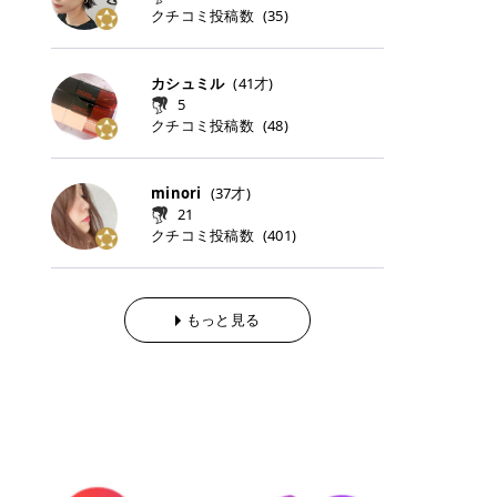
らの「のりかえ」や「お友だち紹
｜甘く可愛いモーヴピンク 鮮やかな
近、乾燥していた唇がプルンと見え
クチコミ投稿数
ナーパッドをご紹介します。 毎日使
タイミングで利用することが多いQ
(
35
)
脱毛の「熱破壊式」と「蓄熱式」と
介」も！ 6. 予約から脱毛施術まで
青みを感じるラズベリーピンク。 フ
てうれちい！ > > 引用元:コスメビ
いやすいトナーパッドから、スペシ
oo10 ・口コミを見ながら購入する
は？ 医療脱毛のレーザー機器には、
のステップ ・無料カウンセリングの
ェミニンな雰囲気を演出できる可愛
アイテム詳細を見るQoo10でのご購
ャルケアにぴったりなトナーパッド
＠cosme ・韓国コスメをチェック
大きく分けて「熱破壊式」と「蓄熱
予約方法 ・カウンセリング当日の持
らしいカラーです。 透明感を引き立
入はこちら 2026年上半期 総合2位
まで厳選しました。 1. MEDICUBE
する際によく見るOLIVE YOUNG GL
式」の2種類があり、それぞれ得意
カシュミル
(
41
才)
ち物 ・医師の問診とプラン提案 ・
てながら、甘さのある印象に。 韓国
柳屋（ヤナギヤ）「柳屋 あんず
PDRNピンクコラーゲンゲルトナー
OBAL など、すでに使い慣れている
な毛質が違います。 * 熱破壊式 高
施術当日の流れと次回予約の取り方
5
メイクやピンクメイクとも相性抜群
油」 👑「柳屋 あんず油」の特徴 1
パッド 「うるおいとハリ感をサポー
サイトが対象になっている場合も多
出力のレーザーをバチッ！と当て
7. 店舗一覧と美容医療メニュー ・
クチコミ投稿数
(
48
)
です。 フルーツオレ｜ピュア感あふ
00％植物由来の「柳屋 あんず油」
トし、なめらかな肌へ導く高密着ゲ
く、お買い物の内容や流れを変える
て、毛根の発毛組織に向けてレーザ
全国60院以上！エミナルクリニック
れるミルキーコーラル 白みを含んだ
フワッと香りさらっとまとまり、ツ
ルパッド」 PDRNやコラーゲン成分
必要はありません。 「どうせ買う予
ーを照射します。ワキやVIOのよう
の店舗一覧 ・脱毛だけじゃない！美
ミルキーなコーラルカラー。 やさし
ヤのある美しい髪に導きます。 ヘア
を配合し、乾燥やハリ不足が気にな
定だったコスメ」をトラミーリワー
な、太くて濃い毛にも使用が可能で
容医療メニュー 8. まとめ ｜エミナ
くふんわり発色し、粘膜リップのよ
だけでなく、ボディケア・ネイルケ
minori
(
37
才)
る肌をしっとり整えるゲルタイプの
ドを経由するだけで、ポイントも一
す！その分、輪ゴムで弾かれたよう
ルクリニックの魅力とは？選ばれる
うな仕上がりになります。 柔らかく
アなど幅広く保湿ケア。 実際に使用
21
トナーパッド。密着力が高く、スキ
緒に受け取れる、そんな手軽さがあ
な強い痛みを感じやすい傾向があり
3つの特徴 ※1 開業2019年3月20日
可愛らしい印象になり、毎日使いた
した方のクチコミ > 5 > 1本あると
クチコミ投稿数
ンケアの土台ケアとして取り入れや
ります✨ またトラミーリワードに
(
401
)
ます。 * 蓄熱式 低出力のレーザー
～2026年6月30日時点(医療脱毛、
くなるナチュラルカラー。 スクール
便利なオイル😊 > 柳屋 あんず油 >
すいアイテムです。 アイテム詳細を
は、以下のような特徴があります！
を連続で当てて、毛の成長をコント
ハイフ、ダーマペン、美容点滴、医
メイクやオフィスメイクにもおすす
> ──────────── > > 100%植
見るQoo10での購入はこちら 2. BIO
・1ポイント＝1円でわかりやすい
ロールする部分（バルジ領域）にじ
療ダイエットなど) 「早く綺麗にな
めです。 40TH ストロベリーボンボ
物由来のオイル > > 白髪染めで傷ん
DANCE コラーゲンゲルトナーパッ
・選べるe-GIFT・Amazonギフト
わじわ熱を伝える方式です。急激な
りたいけど、痛いのはイヤだし、通
ン｜上品なピンクベージュ 黄みを抑
でいてパサついているので > オイル
ド 「うるおいを与えながら肌をやわ
券・ドットマネーなどに交換できる
熱さを感じにくく、痛みや肌への負
もっと見る
う時間もない…」医療脱毛にそんな
えたクリーミーなピンクベージュ。
は必需品です > > 少しとろみがある
らかく整える保湿ケアパッド」 ゲル
・トラミー会員なら無料で利用でき
担を抑えやすいのが嬉しいポイン
ハードルを感じていませんか？エミ
ほんのり青みを感じる絶妙なカラー
ものの、さらっと軽めのオイル > >
素材ならではの高密着設計で、肌に
る ・ポイ活初心者でも始めやすい
ト。顔や背中などの産毛や細い毛に
ナルクリニックは、そんな私たちの
で、自然な血色感を演出します。 肌
ベタつかなくて髪につけるとサラサ
うるおいを与えながらやさしく整え
編集部が厳選！トラミーリワードお
向いています。 最近は、この両方を
ワガママを叶えてくれるクリニック
になじみながらも、唇をふんわり明
ラでツヤが出ます✨ > > ドライヤー
る保湿特化型トナーパッド。乾燥し
すすめ3選 QOO10 Qoo10（キュー
使い分けられる優秀な脱毛機を導入
なんです！多くの女性から選ばれて
るく見せてくれるカラー。 オフィス
前とドライヤー後に使っていますが
やすい肌をふっくらとした印象に導
テン）は、話題の韓国コスメや最新
しているクリニックも増えているの
いる3つの魅力をご紹介します。 最
メイクやナチュラルメイクにもぴっ
> 髪がペタッとならなくて気に入っ
きます。 アイテム詳細を見るQoo1
のトレンドスキンケアがいち早く、
で、自分の毛質に合わせてお任せで
短6か月からの脱毛プランが選べ
たりです。 アイテム詳細を見るQoo
てます😊 > > ワンタッチキャップな
0での購入はこちら 3. SKIN1004 セ
驚きの価格で手に入る大人気の通販
きることが多いですよ。 ｜東京でお
る！ 「せっかく脱毛を始めたのに、
10でのご購入はこちら イエベ・ブ
ので開けやすく > 1滴ずつ出るので
ンテラ クイックカーミングパッド
サイトです！ 特に年4回開催される
すすめの医療脱毛クリニック4選 こ
次の予約が数ヶ月先…」なんてガッ
ルベ別おすすめカラー むちぷるティ
量を調節しやすく使いやすいです >
「ゆらぎやすい肌をすこやかに整え
ビッグセール「メガ割」では、20%