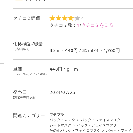
パック・フェイスマスク
ランキング
1
位
クチコミ評価
4
クチコミ数：
1
/
クチコミを見る
価格
/容量
(税込)
（当社調べ）
35ml・440円 / 35ml×4・1,760円
単価
440
円 / g・ml
（レギュラーサイズ・当社調べ）
発売日
2024/07/25
(追加発売時更新)
プチプラ
関連カテゴリー
パック・マスク
＞
パック・フェイスマスク
シートマスク
＞
パック・フェイスマスク
その他パック・フェイスマスク
＞
パック・フェイ