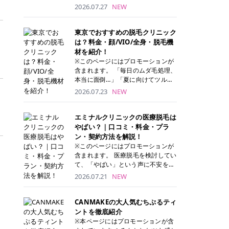
ナーパッド」は、化粧水や美容液を
2026.07.27
NEW
たっぷり含ませた丸型のコットンパ
ッド状のスキンケアアイテムです。
トナーパッドは洗顔後に肌をやさし
東京でおすすめの脱毛クリニック
く拭き取ることで、古い角質や余分
は？料金・顔/VIO/全身・脱毛機
な皮脂汚れをオフしながら、うるお
材を紹介！
いを与えられるのが特徴✨ さらに、
※このページにはプロモーションが
気になる部分には数分のせて部分用
含まれます。 「毎日のムダ毛処理、
パックとしても使用できるため、1
本当に面倒…」「夏に向けてツルツ
枚で「拭き取り」と「保湿ケア」の
ル肌になりたい！」 そう思って東京
2026.07.23
NEW
両方を叶えられます。 韓国コスメブ
で医療脱毛を探し始めても、クリニ
ランドを中心に人気を集めていまし
ックがたくさんありすぎてどこを選
たが、現在では日本でも定番のスキ
べばいいの？と迷ってしまいますよ
エミナルクリニックの医療脱毛は
ンケアアイテムとして幅広い世代に
ね。 この記事では、医療脱毛の基本
やばい？｜口コミ・料金・プラ
愛用されています。 トナーパッドの
から、東京で特に通いやすいフレイ
ン・契約方法を解説！
特徴 トナーパッドと拭き取り化粧水
アクリニック・レジーナクリニッ
※このページにはプロモーションが
の違い 「トナーパッド」と「拭き取
ク・エミナルクリニック・リゼクリ
含まれます。 医療脱毛を検討してい
り化粧水」はどちらも洗顔後に使用
ニックの4院について、分かりやす
て、「やばい」という声に不安を抱
するスキンケアアイテムですが、使
く解説します。 自分にぴったりのク
える方も多いのではないでしょう
2026.07.21
NEW
い方や特徴に違いがあります。 トナ
リニックを見つけて、面倒な自己処
か。 この記事では、エミナルクリニ
ーパッドは、化粧水があらかじめパ
理から卒業しちゃいましょう♪ クリ
ックの全身脱毛プランの詳しい料金
ッドに含まれているため、コットン
ニック 全身＋VIO 全身＋VIO＋顔 特
体系をはじめ、学生や友人同士でお
CANMAKEの大人気むちぷるティ
を用意する手間がなく、忙しい朝で
徴 脱毛器 詳細 フレイアクリニック
得になる割引キャンペーン、無料カ
ントを徹底紹介
もサッと使えるのが魅力です。 ま
52,800円(税込)/5回 94,600円(税
ウンセリングから施術までの具体的
※本ページにはプロモーションが含
た、保湿成分を豊富に配合した商品
込)/5回 肌への負担に配慮しなが
なステップを分かりやすく解説しま