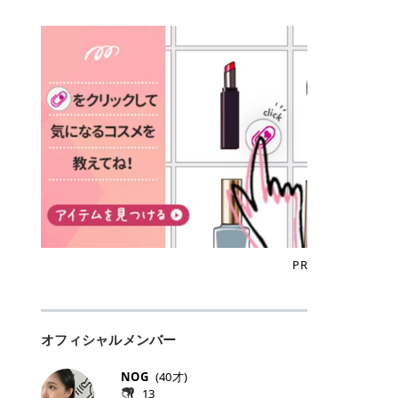
込)/5回 144,800円(税込)/5回 毛質に
Qoo10でのご購入はこちら CANMA
に触れた瞬間、ぷるんとしたジェリ
どに数分のせることで、集中保湿ケ
にぴったり。 Qoo10も、オリヤン
いでしょうか。 ズバリ、効果を実感
合わせて脱毛機を選択可能！有効期
KE むちぷるティント全色一覧 モモ
ーグロスが広がり、ふっくらボリュ
アとしても活用できます。 トナーパ
も、＠cosmeも、いつものコスメ購
するまでの期間や必要な施術回数が
限も5年と長くマイペースに通いや
｜血色感じるヌーディーピンク 桃の
ーム感のある仕上がりに✨ まるでリ
ッドの選び方 トナーパッドは、配合
入を“ちょっとお得”に変えられるの
大きな違いとして挙げられます！ 医
すい ラシャ メディオスターNeXT P
ような血色感を演出するヌーディー
フティングしたような、新しいリッ
成分やパッドの素材によって特徴が
が、トラミーリワードです✨ 今回
療脱毛は、医療機関（クリニックや
RO ジェントルYAGプロ 公式サイト
ピンク。 黄みと青みのバランスが良
プティンググロス💄 実際に使用した
異なります。 自分の肌悩みや理想の
は、トラミーリワードの特徴や活用
皮膚科など）だけで扱える高出力の
> ※医療脱毛は自由診療です。治療
く、自然になじむコーラル系カラー
方のクチコミ > 5 > プルプル > 唇に
仕上がりに合わせて選ぶことで、毎
方法、美容好きさんにおすすめな理
レーザーを使って、発毛組織にアプ
には赤み、痒み、火傷、毛嚢炎、一
です。 自然な血色感をプラスしてく
塗るPDRNグロス > > AMUSE ジェ
日のスキンケアに取り入れやすくな
由を詳しくご紹介します！ トラミー
ローチする施術といわれています。
時的な硬毛化などのリスクが伴いま
れるので、ナチュラルメイクとの相
ルフィットグロス > > ぷっくりツヤ
ります。 肌悩みに合わせて選ぶ パ
リワードとは？ 「トラミーリワー
そのため、少ない回数で永久脱毛
す。 目次▼ 1. エミナルクリニック
性抜群。 可愛らしく、多幸感のある
ツヤだけどベタっとした感じはなく
ッドの素材で選ぶ トナーパッドの使
ド」は、東証グロース上場企業であ
（※）を目指すことができます。
の魅力とは？選ばれる3つの特徴 ・
印象に仕上がります。 ワインベリー
て使いやすいですね。プランピング
い方 洗顔後すぐの清潔な肌に使用し
る株式会社アイズが運営する、安
（※永久脱毛とは一生毛が1本も生
最短6か月からの脱毛プランが選べ
｜気品をまとうローズレッド 深みの
効果で少しスーッとします。ここは
ます。 STEP1 エンボス面（凹凸
心・安全なポイントサイト機能で
えてこないという意味ではなく、ア
る！ ・全国60院以上＆21時まで営
ある青みレッド。 大人っぽく華やか
好き嫌いがあるかもしれませんが慣
面）で顔全体をやさしく拭き取りま
す。 トラミーリワードは、トラミー
メリカの基準に基づき「長期間にわ
業！ ・痛みに配慮した医療脱毛器の
な印象を与えるベリーカラーです。
れますね。 > > 分かりにくいけど、
す。 特に小鼻・あご・額など皮脂や
会員向けのポイントサービスです。
たって毛量が明らかに減少している
導入と肌トラブル対応 2. エミナル
ひと塗りで顔全体が華やかになり、
チップは片面がツルツル、片面がモ
古い角質が気になる部分は丁寧にな
対象ショップやサービスを利用する
状態が維持されること」を指しま
クリニックの口コミ・評判 3. エミ
リップを主役にしたメイクが完成。
ケモケになってます。 > > 桜グロス
じませましょう。 STEP2 パッドを
ことでポイントを獲得でき、貯まっ
す。） 一方のエステ脱毛は、出力が
ナルクリニックの全身脱毛料金プラ
クールで上品な雰囲気を演出できま
【日本限定色】：上品なピンクベー
裏返し、フラット面で顔全体をやさ
たポイントはAmazonギフト券やド
優しい機器を使うため痛みが少ない
ン ・全身脱毛の基本コースと料金
す。 フィグピューレ｜色っぽさと上
ジュ > > すももパールグロス【日本
PR
しく押さえながら化粧水をなじませ
ットマネーなどに交換できます。 普
のがメリットですが、毛根を破壊す
・追加費用がかからないシステム ・
品さを叶える赤みローズ 赤みとくす
限定色】：微細なラメがきらめく血
ます。 STEP3 その後は美容液・乳
段のネットショッピングを活用しな
ることはできないので一時的な減毛
支払い方法｜決済方法と医療ローン
みをほどよく含んだローズカラー。
色がよく見えるピンク。 > > どちら
液・クリームなど、普段どおりのス
がらポイントを貯められるため、ポ
にとどまります。結果的に、何度も
の活用も！ 4. エミナルクリニック
ニュートラルな発色で、肌色を選び
も上品で使いやすい色ですね。すも
キンケアを行います。 乾燥が気にな
イ活初心者でも始めやすいのが魅力
通う必要が出てくることが多くなり
の熱破壊式の脱毛機 5. エミナルク
にくい万能カラーです。 派手すぎず
もパールグロスの方がラメが入って
る部分には2〜5分程度のせて部分用
です✨ トラミーリワードの特徴 普
ます。 なお、医療脱毛は保険がきか
リニックのお得な割引・キャンペー
オフィシャルメンバー
落ち着いた印象に仕上がり、オン・
いるので華やかそうに見えるけど、
パックとして使用するのもおすすめ
段よく使っているコスメ通販サイト
ない自由診療なので、クリニックに
ン制度 ・学生プラン｜学生証の提示
オフ問わず使いやすいカラー。 きれ
付けてみると落ち着いた色ですね。
です。 おすすめトナーパッド7選 こ
を、トラミーリワード経由にするだ
よって料金設定が自由に決められて
で割引 ・ペア限定プラン｜家族や友
いめメイクにもカジュアルメイクに
> > スキンケア成分が配合されてい
NOG
(
40
才)
こからは、保湿ケアや肌荒れケア、
けでポイントが貯まるのが大きな魅
います。だからこそ、しっかり比較
人と一緒にスタートできる ・他社か
もマッチします。 ラズベリーケーキ
て保湿もしっかりしてくれます。最
13
毛穴ケアなど目的別におすすめのト
力です✨ 例えば、、、 ・メガ割の
して選ぶことが大切なのです。 医療