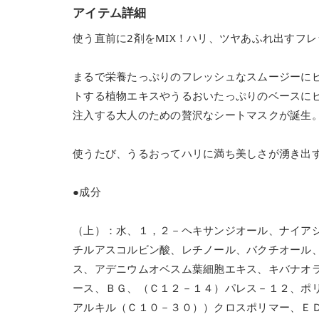
アイテム詳細
使う直前に2剤をMIX！ハリ、ツヤあふれ出すフ
まるで栄養たっぷりのフレッシュなスムージーに
トする植物エキスやうるおいたっぷりのベースに
注入する大人のための贅沢なシートマスクが誕生
使うたび、うるおってハリに満ち美しさが湧き出
●成分
（上）：水、１，２－ヘキサンジオール、ナイア
チルアスコルビン酸、レチノール、バクチオール
ス、アデニウムオベスム葉細胞エキス、キバナオ
ース、ＢＧ、（Ｃ１２－１４）パレス－１２、ポ
アルキル（Ｃ１０－３０））クロスポリマー、Ｅ