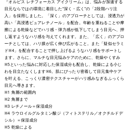
『オルビス レチフォーカス アイクリーム』は、悩みが加速する
目元ならではの環境に着目した“深く・広く”の「2段階ハリ注
入」を採用しました。「深く」のアプローチとしては、浸透力が
高い「高浸透ピュアレチノール」を配合。年齢を重ねることや摩
擦による乾燥などでハリ感・弾力感が低下してしまう目元へ、押
し返すようなハリ感を与えてくれます。また、「広く」のアプロ
ーチとしては、ハリ膜が広く伸び広がること。また「疑似セラミ
ド※4」を配合することで押し上げるようなハリ感をサポートし
ます。さらに、マルチな目元悩みケアのために、乾燥やくすみ
※5といった悩みに対応した保湿成分も配合し、乾燥による小じ
わを目立たなくします※6。肌にぴったり密着して目元集中ケア
を叶える、こっくり濃密テクスチャーがハリ感みなぎるふっくら
目元へ導きます。
※1 角層の範囲内
※2 角層まで
※3 レチノール＝保湿成分
※4 ラウロイルグルタミン酸ジ（フィトステリル／オクチルドデ
シル）＝保湿成分
※5 乾燥による