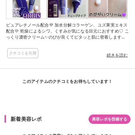
ピュアレチノール配合💜 加水分解コラーゲン、ユズ果実エキス
配合💛 乾燥によるシワ、くすみが気になる目元におすすめ♡ こ
っくり濃密クリーム✨のびが良くてピタッと肌に密着します♡
しっとり感があり、つけた瞬間ピンッとしたハリ感が✨ 乾燥し
やすい目元もカサつきなくふっくら♡ べたつきなく使用感がと
クチコミを引用
てもいいです🥰 無香料、ノンアルコールです。 最初の2週間は
続きを読む
2～3日間隔で使用します。 夜のみのケアです🌙 私は1日おきで
もトラブルはありませんでした。
このアイテムのクチコミをお待ちしています！
新着美容レポ
美容レポを投稿する