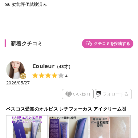
※6 効能評価試験済み
新着クチコミ
クチコミを投稿する
Couleur
（
43
才）
4
2026/05/27
いいね(
1
)
フォローする
ベスコス受賞のオルビス レチフォーカス アイクリーム🥇