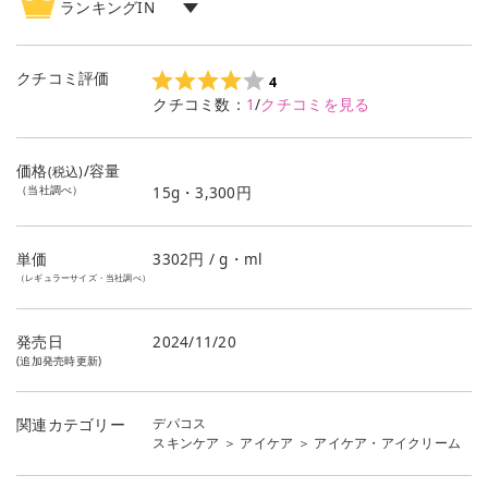
ランキングIN
アイケア
ランキング
2
位
クチコミ評価
4
クチコミ数：
1
/
クチコミを見る
価格
/容量
(税込)
（当社調べ）
15g・3,300円
単価
3302
円 / g・ml
（レギュラーサイズ・当社調べ）
発売日
2024/11/20
(追加発売時更新)
デパコス
関連カテゴリー
スキンケア
＞
アイケア
＞
アイケア・アイクリーム