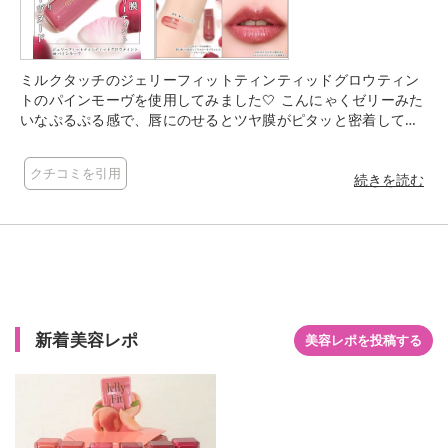
ミルクタッチのジェリーフィットティンティッドグロウティン
トのパインモーヴを使用してみました🤍 こんにゃくゼリーみた
いなぷるぷる感で、唇にのせるとツヤ膜がピタッと密着して美
しいリップに💋💕 ティント特有のベタつきがなくて、塗り心地
は軽く、乾燥感もなくしっとりします🫧 色味は落ち着いたモー
クチコミを引用
ヴに深みがプラスされたディープモーヴヌード💜 少し深みはあ
続きを読む
るカラーだけど、暗くなりすぎず唇に馴染むし肌色も明るく見
えるような気がしました😍💭 ほんのりとひんやり感があり、マ
イルドなプランピング効果で唇もふっくら👄 デイリー使いにも
お出かけにもぴったりな大人っぽカラーです💓💜
新着美容レポ
美容レポを投稿する