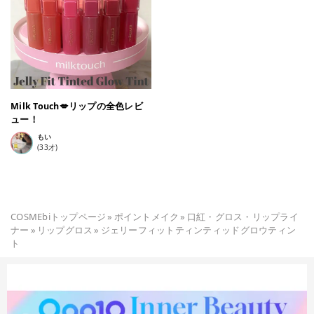
Milk Touch💋リップの全色レビ
ュー！
もい
(
33
才)
COSMEbiトップページ
»
ポイントメイク
»
口紅・グロス・リップライ
ナー
»
リップグロス
»
ジェリーフィットティンティッドグロウティン
ト