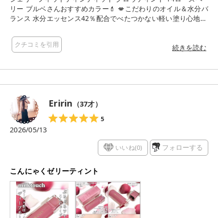
リー ブルベさんおすすめカラー💄 💋こだわりのオイル＆水分バ
ランス 水分エッセンス42％配合でべたつかない軽い塗り心地
💋塗りたての唇のまま、クリアなカラー感が持続 💋マイルドな
プランピング効果で、ふっくらぷるんぷるんな唇 💋上下の唇を
クチコミを引用
擦り合わせ(ウンパ)動作しても うるツヤ唇が長時間キープ 全16
続きを読む
色もあるので似合うカラーが見つかります☺️ qoo10公式サイト
で購入できます✨
Eririn
（
37
才）
5
2026/05/13
いいね(
0
)
フォローする
こんにゃくゼリーティント