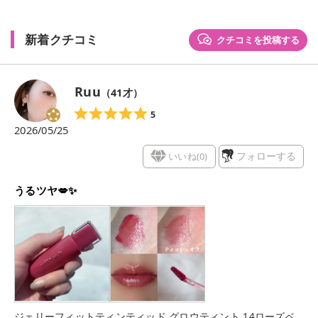
新着クチコミ
クチコミを投稿する
Ruu
（
41
才）
5
2026/05/25
いいね(
0
)
フォローする
うるツヤ💋✨
ジェリーフィットティンティッド グロウティント 14ローズベ