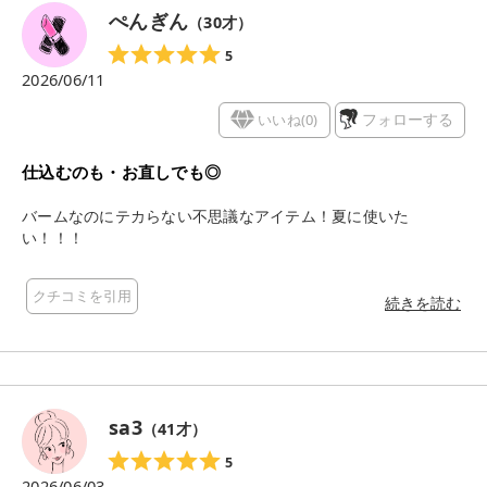
ぺんぎん
（
30
才）
5
2026/06/11
いいね(
0
)
フォローする
仕込むのも・お直しでも◎
バームなのにテカらない不思議なアイテム！夏に使いた
い！！！
クチコミを引用
続きを読む
sa3
（
41
才）
5
2026/06/03