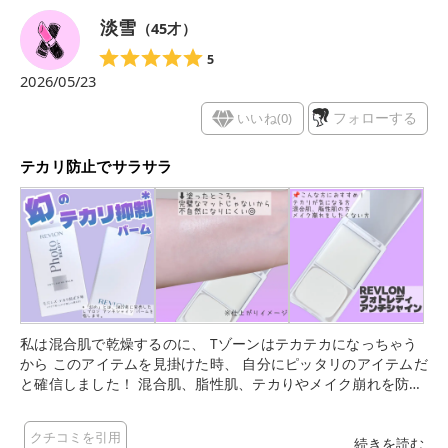
淡雪
（
45
才）
5
2026/05/23
いいね(
0
)
フォローする
テカリ防止でサラサラ
私は混合肌で乾燥するのに、 Tゾーンはテカテカになっちゃう
から このアイテムを見掛けた時、 自分にピッタリのアイテムだ
と確信しました！ 混合肌、脂性肌、テカりやメイク崩れを防ぎ
たい人に オススメのアイテムみたい◎ 薄くコンパクトなサイズ
なので、 お出かけ時の持ち運びにも便利で メイク直しにも活躍
クチコミを引用
♪ バームだからベタつくんじゃないかと心配したのですが 意外
続きを読む