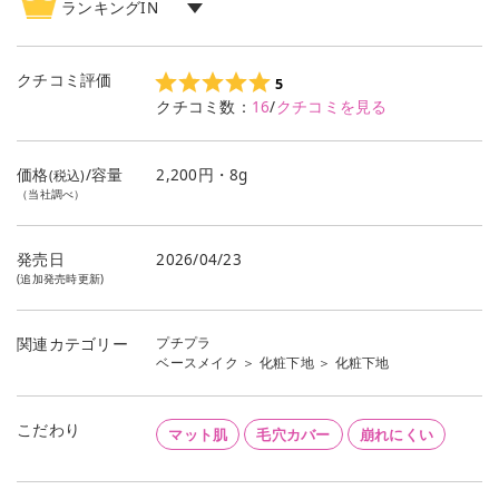
ランキングIN
ベースメイク
ランキング
2
位
化粧下地
ランキング
1
位
クチコミ評価
5
クチコミ数：
16
/
クチコミを見る
価格
/容量
2,200円・8g
(税込)
（当社調べ）
発売日
2026/04/23
(追加発売時更新)
プチプラ
関連カテゴリー
ベースメイク
＞
化粧下地
＞
化粧下地
こだわり
マット肌
毛穴カバー
崩れにくい