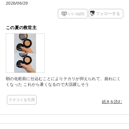
WAYメイク下地 朝に仕込むだけではなく、メイクの上から皮脂
2026/06/29
を抑える用にも使えます。 ＜朝：メイク下地に＞ ・メイク下地
として使えば、皮脂を吸収して一日中テカリを抑えます* ・ソ
いいね(
0
)
フォローする
フトフォーカス効果で、毛穴や肌の凹凸が目立たない肌に* ＜
日中：メイク直しに＞ ・ティッシュで余分な皮脂を軽く押さえ
この夏の救世主
た後、スポンジでやさしくタップすれば、瞬時にマットな仕上
がりに！ ・バームひと塗りで、メイクしたてのような毛穴レス
* ・サラサラな肌に ２．バームなのに驚きの「サラサラ」質感
肌に乗せた瞬間、バームがサラサラに変化。 ソフトフォーカス
効果で、毛穴や凹凸をフラットに見せます*。 3. 持ち運びに特
化したスペック ポーチに入る薄型コンパクト＆ミラー スポンジ
付き 無香料で場所を選ばず使いやすいです。 4. 全顔への使用
部分使いでも、全顔でも使用できます。 *メイクアップ効果に
よる 【PR】 #アンチシャインバーム #レブロン #幻のテカリ抑
朝の化粧前に仕込むことによりテカリが抑えられて、崩れにく
制バーム
くなった これから暑くなるので大活躍しそう
クチコミを引用
続きを読む