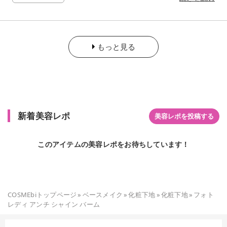
にも塗ったところがサラサラになる！ でもカサツキも感じない
のが不思議！ 毛穴・テカリ※ ※ メイクアップ効果による
もっと見る
新着美容レポ
美容レポを投稿する
このアイテムの美容レポをお待ちしています！
COSMEbiトップページ
»
ベースメイク
»
化粧下地
»
化粧下地
»
フォト
レディ アンチ シャイン バーム