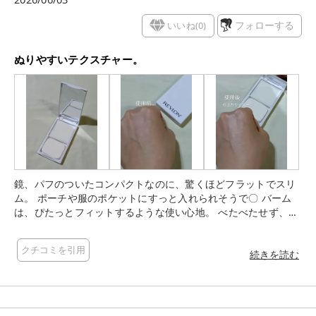
いいね(
0
)
フォローする
ぬりやすいテクスチャー。
鏡、パフのついたコンパクトなのに、驚くほどフラットでスリ
ム。 ポーチや服のポケットにすっと入れられそうで〇 バーム
は、ぴたっとフィットするような使い心地。 べたべたせず、T
ゾーンにぬりやすい。 色のつかないタイプなので、手持ちのベ
ースメイクアイテムとも合わせやすい。 こちらのバームを塗布
クチコミを引用
すると、テカリやすいTゾーンがさらっとするような使い心地。
続きを読む
Tゾーンのテカリが気になる混合肌の方におすすめだと思いま
す。 薄くコンパクトなサイズなので、お出かけ時の持ち運びに
も便利＆お直しにもぴったり。 テカリをこまめに気にしたい季
節になってきたので嬉しいアイテムです。