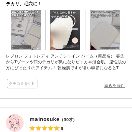
テカリ、毛穴に！
レブロン フォトレディ アンチシャイン バーム（商品名） 春先
からTゾーンや顎のテカリが気になりだす方や混合肌、脂性肌の
方にぴったりのアイテム！ 乾燥肌ですが暑い季節になるとTゾ
ーンや小鼻がテカリ、メイク崩れすることが悩み。 バームなの
にベタつかず、塗るとサラサラになるテクスチャーで、テカリ
クチコミを引用
や毛穴をカバーしてサラッとした仕上がりの使用感で驚きメイ
続きを読む
ク直しはもちろん、メイク前にも使えるのでとっても便利で心
強いアイテム。 ミラー付きの薄型コンパクトで持ち歩きやすい
点もうれしい！夏のつよい味方☀ 📌こんな方におすすめ ・春先
からTゾーンや顎のテカリが気になりだす方 ・混合肌、脂性肌
の方 ・テカリ ・メイク崩れをしたくない方 薄くコンパクトな
mainosuke
（
30
才）
サイズなので、お出かけ時の持ち運びにも便利です♪ 📌 商品の
特徴 １．メイクの上からも使える、毛穴レス*・テカリ防止*2
5