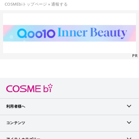
COSMEbiトップページ
»
通報する
PR
利用者様へ
メンバーログイン
コンテンツ
無料メンバー登録
ランキング