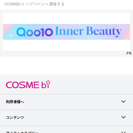
COSMEbiトップページ
»
通報する
PR
利用者様へ
メンバーログイン
コンテンツ
無料メンバー登録
ランキング