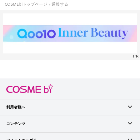
COSMEbiトップページ
»
通報する
PR
利用者様へ
メンバーログイン
コンテンツ
無料メンバー登録
ランキング