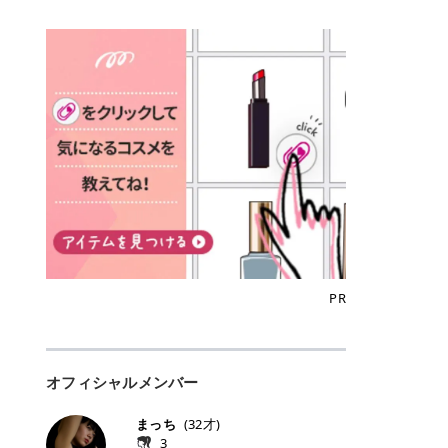
込)/5回 144,800円(税込)/5回 毛質に
Qoo10でのご購入はこちら CANMA
に触れた瞬間、ぷるんとしたジェリ
どに数分のせることで、集中保湿ケ
にぴったり。 Qoo10も、オリヤン
いでしょうか。 ズバリ、効果を実感
合わせて脱毛機を選択可能！有効期
KE むちぷるティント全色一覧 モモ
ーグロスが広がり、ふっくらボリュ
アとしても活用できます。 トナーパ
も、＠cosmeも、いつものコスメ購
するまでの期間や必要な施術回数が
限も5年と長くマイペースに通いや
｜血色感じるヌーディーピンク 桃の
ーム感のある仕上がりに✨ まるでリ
ッドの選び方 トナーパッドは、配合
入を“ちょっとお得”に変えられるの
大きな違いとして挙げられます！ 医
すい ラシャ メディオスターNeXT P
ような血色感を演出するヌーディー
フティングしたような、新しいリッ
成分やパッドの素材によって特徴が
が、トラミーリワードです✨ 今回
療脱毛は、医療機関（クリニックや
RO ジェントルYAGプロ 公式サイト
ピンク。 黄みと青みのバランスが良
プティンググロス💄 実際に使用した
異なります。 自分の肌悩みや理想の
は、トラミーリワードの特徴や活用
皮膚科など）だけで扱える高出力の
> ※医療脱毛は自由診療です。治療
く、自然になじむコーラル系カラー
方のクチコミ > 5 > プルプル > 唇に
仕上がりに合わせて選ぶことで、毎
方法、美容好きさんにおすすめな理
レーザーを使って、発毛組織にアプ
には赤み、痒み、火傷、毛嚢炎、一
です。 自然な血色感をプラスしてく
塗るPDRNグロス > > AMUSE ジェ
日のスキンケアに取り入れやすくな
由を詳しくご紹介します！ トラミー
ローチする施術といわれています。
時的な硬毛化などのリスクが伴いま
れるので、ナチュラルメイクとの相
ルフィットグロス > > ぷっくりツヤ
ります。 肌悩みに合わせて選ぶ パ
リワードとは？ 「トラミーリワー
そのため、少ない回数で永久脱毛
す。 目次▼ 1. エミナルクリニック
性抜群。 可愛らしく、多幸感のある
ツヤだけどベタっとした感じはなく
ッドの素材で選ぶ トナーパッドの使
ド」は、東証グロース上場企業であ
（※）を目指すことができます。
の魅力とは？選ばれる3つの特徴 ・
印象に仕上がります。 ワインベリー
て使いやすいですね。プランピング
い方 洗顔後すぐの清潔な肌に使用し
る株式会社アイズが運営する、安
（※永久脱毛とは一生毛が1本も生
最短6か月からの脱毛プランが選べ
｜気品をまとうローズレッド 深みの
効果で少しスーッとします。ここは
ます。 STEP1 エンボス面（凹凸
心・安全なポイントサイト機能で
えてこないという意味ではなく、ア
る！ ・全国60院以上＆21時まで営
ある青みレッド。 大人っぽく華やか
好き嫌いがあるかもしれませんが慣
面）で顔全体をやさしく拭き取りま
す。 トラミーリワードは、トラミー
メリカの基準に基づき「長期間にわ
業！ ・痛みに配慮した医療脱毛器の
な印象を与えるベリーカラーです。
れますね。 > > 分かりにくいけど、
す。 特に小鼻・あご・額など皮脂や
会員向けのポイントサービスです。
たって毛量が明らかに減少している
導入と肌トラブル対応 2. エミナル
ひと塗りで顔全体が華やかになり、
チップは片面がツルツル、片面がモ
古い角質が気になる部分は丁寧にな
対象ショップやサービスを利用する
状態が維持されること」を指しま
クリニックの口コミ・評判 3. エミ
リップを主役にしたメイクが完成。
ケモケになってます。 > > 桜グロス
じませましょう。 STEP2 パッドを
ことでポイントを獲得でき、貯まっ
す。） 一方のエステ脱毛は、出力が
ナルクリニックの全身脱毛料金プラ
クールで上品な雰囲気を演出できま
【日本限定色】：上品なピンクベー
裏返し、フラット面で顔全体をやさ
たポイントはAmazonギフト券やド
優しい機器を使うため痛みが少ない
ン ・全身脱毛の基本コースと料金
す。 フィグピューレ｜色っぽさと上
ジュ > > すももパールグロス【日本
PR
しく押さえながら化粧水をなじませ
ットマネーなどに交換できます。 普
のがメリットですが、毛根を破壊す
・追加費用がかからないシステム ・
品さを叶える赤みローズ 赤みとくす
限定色】：微細なラメがきらめく血
ます。 STEP3 その後は美容液・乳
段のネットショッピングを活用しな
ることはできないので一時的な減毛
支払い方法｜決済方法と医療ローン
みをほどよく含んだローズカラー。
色がよく見えるピンク。 > > どちら
液・クリームなど、普段どおりのス
がらポイントを貯められるため、ポ
にとどまります。結果的に、何度も
の活用も！ 4. エミナルクリニック
ニュートラルな発色で、肌色を選び
も上品で使いやすい色ですね。すも
キンケアを行います。 乾燥が気にな
イ活初心者でも始めやすいのが魅力
通う必要が出てくることが多くなり
の熱破壊式の脱毛機 5. エミナルク
にくい万能カラーです。 派手すぎず
もパールグロスの方がラメが入って
る部分には2〜5分程度のせて部分用
です✨ トラミーリワードの特徴 普
ます。 なお、医療脱毛は保険がきか
リニックのお得な割引・キャンペー
オフィシャルメンバー
落ち着いた印象に仕上がり、オン・
いるので華やかそうに見えるけど、
パックとして使用するのもおすすめ
段よく使っているコスメ通販サイト
ない自由診療なので、クリニックに
ン制度 ・学生プラン｜学生証の提示
オフ問わず使いやすいカラー。 きれ
付けてみると落ち着いた色ですね。
です。 おすすめトナーパッド7選 こ
を、トラミーリワード経由にするだ
よって料金設定が自由に決められて
で割引 ・ペア限定プラン｜家族や友
いめメイクにもカジュアルメイクに
> > スキンケア成分が配合されてい
まっち
(
32
才)
こからは、保湿ケアや肌荒れケア、
けでポイントが貯まるのが大きな魅
います。だからこそ、しっかり比較
人と一緒にスタートできる ・他社か
もマッチします。 ラズベリーケーキ
て保湿もしっかりしてくれます。最
3
毛穴ケアなど目的別におすすめのト
力です✨ 例えば、、、 ・メガ割の
して選ぶことが大切なのです。 医療