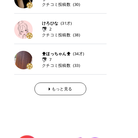
らの「のりかえ」や「お友だち紹
｜甘く可愛いモーヴピンク 鮮やかな
近、乾燥していた唇がプルンと見え
クチコミ投稿数
ナーパッドをご紹介します。 毎日使
タイミングで利用することが多いQ
(
30
)
脱毛の「熱破壊式」と「蓄熱式」と
介」も！ 6. 予約から脱毛施術まで
青みを感じるラズベリーピンク。 フ
てうれちい！ > > 引用元:コスメビ
いやすいトナーパッドから、スペシ
oo10 ・口コミを見ながら購入する
は？ 医療脱毛のレーザー機器には、
のステップ ・無料カウンセリングの
ェミニンな雰囲気を演出できる可愛
アイテム詳細を見るQoo10でのご購
ャルケアにぴったりなトナーパッド
＠cosme ・韓国コスメをチェック
大きく分けて「熱破壊式」と「蓄熱
予約方法 ・カウンセリング当日の持
らしいカラーです。 透明感を引き立
入はこちら 2026年上半期 総合2位
まで厳選しました。 1. MEDICUBE
する際によく見るOLIVE YOUNG GL
式」の2種類があり、それぞれ得意
けろひな
(
31
才)
ち物 ・医師の問診とプラン提案 ・
てながら、甘さのある印象に。 韓国
柳屋（ヤナギヤ）「柳屋 あんず
PDRNピンクコラーゲンゲルトナー
OBAL など、すでに使い慣れている
な毛質が違います。 * 熱破壊式 高
施術当日の流れと次回予約の取り方
2
メイクやピンクメイクとも相性抜群
油」 👑「柳屋 あんず油」の特徴 1
パッド 「うるおいとハリ感をサポー
サイトが対象になっている場合も多
出力のレーザーをバチッ！と当て
7. 店舗一覧と美容医療メニュー ・
クチコミ投稿数
(
38
)
です。 フルーツオレ｜ピュア感あふ
00％植物由来の「柳屋 あんず油」
トし、なめらかな肌へ導く高密着ゲ
く、お買い物の内容や流れを変える
て、毛根の発毛組織に向けてレーザ
全国60院以上！エミナルクリニック
れるミルキーコーラル 白みを含んだ
フワッと香りさらっとまとまり、ツ
ルパッド」 PDRNやコラーゲン成分
必要はありません。 「どうせ買う予
ーを照射します。ワキやVIOのよう
の店舗一覧 ・脱毛だけじゃない！美
ミルキーなコーラルカラー。 やさし
ヤのある美しい髪に導きます。 ヘア
を配合し、乾燥やハリ不足が気にな
定だったコスメ」をトラミーリワー
な、太くて濃い毛にも使用が可能で
容医療メニュー 8. まとめ ｜エミナ
くふんわり発色し、粘膜リップのよ
だけでなく、ボディケア・ネイルケ
🐥ほっちゃん🐥
(
34
才)
る肌をしっとり整えるゲルタイプの
ドを経由するだけで、ポイントも一
す！その分、輪ゴムで弾かれたよう
ルクリニックの魅力とは？選ばれる
うな仕上がりになります。 柔らかく
アなど幅広く保湿ケア。 実際に使用
7
トナーパッド。密着力が高く、スキ
緒に受け取れる、そんな手軽さがあ
な強い痛みを感じやすい傾向があり
3つの特徴 ※1 開業2019年3月20日
可愛らしい印象になり、毎日使いた
した方のクチコミ > 5 > 1本あると
クチコミ投稿数
ンケアの土台ケアとして取り入れや
ります✨ またトラミーリワードに
(
33
)
ます。 * 蓄熱式 低出力のレーザー
～2026年6月30日時点(医療脱毛、
くなるナチュラルカラー。 スクール
便利なオイル😊 > 柳屋 あんず油 >
すいアイテムです。 アイテム詳細を
は、以下のような特徴があります！
を連続で当てて、毛の成長をコント
ハイフ、ダーマペン、美容点滴、医
メイクやオフィスメイクにもおすす
> ──────────── > > 100%植
見るQoo10での購入はこちら 2. BIO
・1ポイント＝1円でわかりやすい
ロールする部分（バルジ領域）にじ
療ダイエットなど) 「早く綺麗にな
めです。 40TH ストロベリーボンボ
物由来のオイル > > 白髪染めで傷ん
DANCE コラーゲンゲルトナーパッ
・選べるe-GIFT・Amazonギフト
わじわ熱を伝える方式です。急激な
りたいけど、痛いのはイヤだし、通
ン｜上品なピンクベージュ 黄みを抑
でいてパサついているので > オイル
ド 「うるおいを与えながら肌をやわ
券・ドットマネーなどに交換できる
熱さを感じにくく、痛みや肌への負
もっと見る
う時間もない…」医療脱毛にそんな
えたクリーミーなピンクベージュ。
は必需品です > > 少しとろみがある
らかく整える保湿ケアパッド」 ゲル
・トラミー会員なら無料で利用でき
担を抑えやすいのが嬉しいポイン
ハードルを感じていませんか？エミ
ほんのり青みを感じる絶妙なカラー
ものの、さらっと軽めのオイル > >
素材ならではの高密着設計で、肌に
る ・ポイ活初心者でも始めやすい
ト。顔や背中などの産毛や細い毛に
ナルクリニックは、そんな私たちの
で、自然な血色感を演出します。 肌
ベタつかなくて髪につけるとサラサ
うるおいを与えながらやさしく整え
編集部が厳選！トラミーリワードお
向いています。 最近は、この両方を
ワガママを叶えてくれるクリニック
になじみながらも、唇をふんわり明
ラでツヤが出ます✨ > > ドライヤー
る保湿特化型トナーパッド。乾燥し
すすめ3選 QOO10 Qoo10（キュー
使い分けられる優秀な脱毛機を導入
なんです！多くの女性から選ばれて
るく見せてくれるカラー。 オフィス
前とドライヤー後に使っていますが
やすい肌をふっくらとした印象に導
テン）は、話題の韓国コスメや最新
しているクリニックも増えているの
いる3つの魅力をご紹介します。 最
メイクやナチュラルメイクにもぴっ
> 髪がペタッとならなくて気に入っ
きます。 アイテム詳細を見るQoo1
のトレンドスキンケアがいち早く、
で、自分の毛質に合わせてお任せで
短6か月からの脱毛プランが選べ
たりです。 アイテム詳細を見るQoo
てます😊 > > ワンタッチキャップな
0での購入はこちら 3. SKIN1004 セ
驚きの価格で手に入る大人気の通販
きることが多いですよ。 ｜東京でお
る！ 「せっかく脱毛を始めたのに、
10でのご購入はこちら イエベ・ブ
ので開けやすく > 1滴ずつ出るので
ンテラ クイックカーミングパッド
サイトです！ 特に年4回開催される
すすめの医療脱毛クリニック4選 こ
次の予約が数ヶ月先…」なんてガッ
ルベ別おすすめカラー むちぷるティ
量を調節しやすく使いやすいです >
「ゆらぎやすい肌をすこやかに整え
ビッグセール「メガ割」では、20%