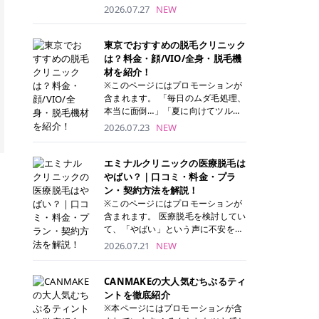
ナーパッド」は、化粧水や美容液を
2026.07.27
NEW
たっぷり含ませた丸型のコットンパ
ッド状のスキンケアアイテムです。
トナーパッドは洗顔後に肌をやさし
東京でおすすめの脱毛クリニック
く拭き取ることで、古い角質や余分
は？料金・顔/VIO/全身・脱毛機
な皮脂汚れをオフしながら、うるお
材を紹介！
いを与えられるのが特徴✨ さらに、
※このページにはプロモーションが
気になる部分には数分のせて部分用
含まれます。 「毎日のムダ毛処理、
パックとしても使用できるため、1
本当に面倒…」「夏に向けてツルツ
枚で「拭き取り」と「保湿ケア」の
ル肌になりたい！」 そう思って東京
2026.07.23
NEW
両方を叶えられます。 韓国コスメブ
で医療脱毛を探し始めても、クリニ
ランドを中心に人気を集めていまし
ックがたくさんありすぎてどこを選
たが、現在では日本でも定番のスキ
べばいいの？と迷ってしまいますよ
エミナルクリニックの医療脱毛は
ンケアアイテムとして幅広い世代に
ね。 この記事では、医療脱毛の基本
やばい？｜口コミ・料金・プラ
愛用されています。 トナーパッドの
から、東京で特に通いやすいフレイ
ン・契約方法を解説！
特徴 トナーパッドと拭き取り化粧水
アクリニック・レジーナクリニッ
※このページにはプロモーションが
の違い 「トナーパッド」と「拭き取
ク・エミナルクリニック・リゼクリ
含まれます。 医療脱毛を検討してい
り化粧水」はどちらも洗顔後に使用
ニックの4院について、分かりやす
て、「やばい」という声に不安を抱
するスキンケアアイテムですが、使
く解説します。 自分にぴったりのク
える方も多いのではないでしょう
2026.07.21
NEW
い方や特徴に違いがあります。 トナ
リニックを見つけて、面倒な自己処
か。 この記事では、エミナルクリニ
ーパッドは、化粧水があらかじめパ
理から卒業しちゃいましょう♪ クリ
ックの全身脱毛プランの詳しい料金
ッドに含まれているため、コットン
ニック 全身＋VIO 全身＋VIO＋顔 特
体系をはじめ、学生や友人同士でお
CANMAKEの大人気むちぷるティ
を用意する手間がなく、忙しい朝で
徴 脱毛器 詳細 フレイアクリニック
得になる割引キャンペーン、無料カ
ントを徹底紹介
もサッと使えるのが魅力です。 ま
52,800円(税込)/5回 94,600円(税
ウンセリングから施術までの具体的
※本ページにはプロモーションが含
た、保湿成分を豊富に配合した商品
込)/5回 肌への負担に配慮しなが
なステップを分かりやすく解説しま