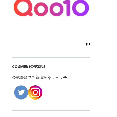
こからは、東京で人気のフレイアク
カリしたくありませんよね。エミナ
ント おすすめパーソナルカラー 02
> あんずのほのかに甘い香りがしま
るカーミングケアパッド」 ツボクサ
OFFクーポンなどを使って、SNSで
リニック・レジーナクリニック・エ
ルクリニックなら、最短1ヶ月ペー
モモ イエベ春・ブルベ夏 03 ワイン
すが > 強くないのでいつでも使える
エキス（保湿成分）配合で、肌荒れ
バズっている美容液やパック、限定
ミナルクリニック・リゼクリニック
スで通えるため、最短6ヶ月の全身
ベリー ブルベ冬 05 フィグピューレ
印象です > > 1本持っていると髪だ
や赤みが気になる肌をやさしく整え
の豪華キットをどこよりもお得にゲ
の4院について、おすすめのポイン
脱毛プランを選ぶことができます！
ブルベ夏・イエベ春 06 ラズベリー
けではなくボディやネイルケアにも
る低刺激設計のトナーパッドです。
ットできます✨ 豊富でリアルな口コ
トを詳しくご紹介します！ フレイア
（※予約状況や脱毛効果の個人差に
ケーキ ブルベ夏・ブルベ冬 07 フル
使えるのも◎ > > 引用元:コスメビ
アイテム詳細を見るQoo10での購入
ミや、ブランド公式ショップの出店
クリニック：選べるプランと女子に
よっては、6ヵ月で完了しない場合
ーツオレ イエベ春 40th ストロベリ
アイテム詳細を見るAmazonでのご
はこちら 4. SKINFOOD キャロット
も充実しているため、新作チェック
優しい手厚いサポート♡ ※満足度9
もあります）。 さらに、連続照射が
ーボンボン ブルベ夏 アイテム詳細
購入はこちら 2026年上半期 総合3
カロテン カーミングウォーターパッ
からリピート買いまで、美容マニア
6% 集計機関・アンケート内容：社
できる医療脱毛器を使っているた
を見るQoo10でのご購入はこちら
位 MAJOLICA MAJORCA（マジョリ
ド 「ゆらぎがちな肌をやさしく整え
の「欲しい」がすべて詰まったお買
内・施術済みフレイア顧客向けのア
め、全身の施術でも1回約60分で終
迷ったらこのカラーがおすすめ！ ナ
カ マジョルカ）「シャドーカスタマ
る植物由来カーミングケア」 βカロ
い物天国です。 Qoo10はこちら @C
ンケート 対象期間：2024/12/11～2
わります。 全国60院以上＆21時ま
PR
チュラルメイクなら「02 モモ」 自
イズ」 👑「シャドーカスタマイズ」
テンを含むにんじん由来成分で、乾
OSME アットコスメ（@cosme）
025/5/15 アンケート数:12606 フレ
で営業！ お仕事や学校の帰りにサク
然な血色感を演出できる万能カラ
の特徴 まばゆく発色フォルム整形シ
燥や外的刺激で不安定になりやすい
は、日本の美容マニアなら誰もが一
イアクリニックは、都内に新宿や渋
ッと寄りたい！という方にもエミナ
ー。 オフィスメイクなら「40th ス
ャドウ✨ 吸いこまれそうな奥行きの
肌をやさしく整えます。軽やかな使
度はお世話になる日本最大級の化粧
谷、銀座など7院があり、どこも駅
ルは強い味方。北海道から沖縄まで
トロベリーボンボン」 上品で落ち着
ある目もとをかなえる、フォルム整
用感も特長です。 アイテム詳細を見
品クチコミサイトです✨ 一番の魅力
から近くてアクセス抜群。平日は夜
全国に60院以上を展開しており、ど
いた印象に仕上がります。 毎日使い
形パウダーシャドウ。ひと塗りでま
るQoo10での購入はこちら 5. ANU
は、2,000万件を超える圧倒的なボ
COSMEbi公式SNS
21時まで開いているので、お仕事や
こも駅チカの好立地なんです。しか
やすい万能カラーなら「05 フィグ
ばゆく発色し、光の効果で目もとが
A 8ヒアルロン酸カテキンカーミン
リュームのリアルなクチコミ検索機
学校帰りにも通いやすいクリニック
も夜21時まで開いているので、忙し
ピューレ」 シーンを選ばず使える人
立体的に生まれ変わります。 実際に
グパッド 「うるおいを与えながら肌
能にあります。 自分の年齢や肌質
です。 ♡クイックプラン 時間をか
い毎日でも無理なく予定に組み込め
公式SNSで最新情報をキャッチ！
気カラーです。 韓国メイク・透明感
使用した方のクチコミ > 5 > 鮮やか
のキメを整えるバランスケアパッ
（乾燥肌・敏感肌など）、あるいは
けてしっかり脱毛。割引制度や保証
ます（※店舗によって診察時間は異
重視なら「06 ラズベリーケーキ」
発色✨ 吸い込まれそうな奥行きのあ
ド」 カテキン*1配合の極薄パッド
「毛穴」「美白」といった肌の悩み
サービスは充実！ 全身＋VIO 52,80
なります）。 そして嬉しいのが、施
青みピンクが透明感を引き立てま
る目もとを作れるアイシャドウ♡ >
で、肌にうるおいを与えながらキメ
に合わせてクチコミを絞り込めるた
0円(税込) 5回コース 所要時間が60
術室がカーテン仕切りではなくドア
す。 イエベ春なら「07 フルーツオ
パウダータイプなのに粉っぽさがな
を整え、すこやかな肌状態へ導くデ
め、自分に本当に合うコスメを失敗
分で完了 全身＋VIO＋顔 94,600円
付きの完全個室になっていること！
レ」 やわらかく可愛らしい印象に仕
くぴたっと密着♡発色が良くて煌め
イリーケアアイテムです。 *1 チャ
せずに見つけられる美容の羅針盤と
(税込) 5回コース 36箇所の脱毛が可
女性専用のプライベート空間なの
上がります。 よくある質問💡 色持
くパールが美しい✨ > 単色でも綺麗
カテキン（整肌成分） アイテム詳細
して絶大な信頼を得ています。 さら
能 ♡安心プラン １回、５回コー
で、周りの目を気にせずリラックス
ちはいい？ むちぷるティントはティ
にグラデーションを作れて簡単に立
を見るQoo10での購入はこちら 6.
に、年に数回発表される「ベストコ
ス、８回コースがあり、コース終了
して施術を受けられます。 痛みに配
ント処方のため、塗布後は色が定着
体感を出せます✨ > > カラーの名前
MEDIHEAL PDRNリフティングパッ
スメアワード（ベスコス）」は、日
後の追加照射の料金も設定していま
慮した医療脱毛器の導入と肌トラブ
しやすく、飲み物を飲んだあとでも
がまた可愛い💕 > PK321 ひとひら
ド 「ハリ感を意識したケアで肌をな
本の美容トレンドを大きく左右する