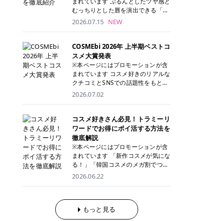
まれています ぷるんとしたツヤ感と
が多く、拭き取り後にそのまま部分
ら、コストパフォーマンスも重視し
す。 これから手軽に全身医療脱毛を
むっちりとした唇を演出できる「C
用パックとして使えるトナーパッド
たい方に！ メディオスターモノリス
始めたいと考えている方は、ぜひ最
ANMAKE（キャンメイク）むちぷる
2026.07.15
NEW
も増えています。 一方、拭き取り化
メディオスターNeXT PRO 公式サイ
後までチェックして、ご自身にぴっ
ティント」。 ティントならではの色
粧水は液体タイプのため、コットン
ト> レジーナクリニック 52,800円
たりのクリニック選びの参考にして
持ちに加え、プランパー効果※と保
に含ませて使用します。 使用量を調
(税込)/5回 99,000円(税込)/5回 ジェ
ください！ クリニック 全身＋VIO
湿ケアも叶えられることから、SNS
COSMEbi 2026年 上半期ベストコ
整しやすく、お気に入りの化粧水を
ントルシリーズを選べるため、脱毛
全身＋VIO＋顔 特徴 脱毛器 詳細 フ
でも話題の人気リップです。 「自分
スメ大賞発表
使いたい方やコストを抑えて続けた
機にこだわりたい方におすすめ！ ジ
レイアクリニック 52,800円(税込)/5
にはどのカラーが似合う？」「イエ
※本ページにはプロモーションが含
い方にもおすすめです。 トナーパッ
ェントルマックスプロ ジェントルマ
回 94,600円(税込)/5回 肌への負担
ベ・ブルベ別のおすすめは？」と気
まれています コスメ好きのリアルな
ドのメリット トナーパッドは、角質
ックスプロプラス ジェントルレーズ
に配慮しながら、コストパフォーマ
になっている方も多いのではないで
クチコミとSNSでの話題性をもとに
ケア・保湿ケア・部分用パックまで
プロ ソプラノチタニウム 公式サイ
ンスも重視したい方に！ メディオス
しょうか。 今回は6色のスウォッチ
選出された、COSMEbi 2026年上半
1枚で行える便利なスキンケアアイ
2026.07.02
ト> エミナルクリニック 49,500円
ターモノリス メディオスターNeXT
とともにご紹介！それぞれの色味や
期のベストコスメが決定！ 話題性・
テムです。 ここでは、トナーパッド
(税込)/6回 93,500円(税込)/6回 エミ
PRO 公式サイト> レジーナクリニッ
おすすめのパーソナルカラー、どん
使用感・仕上がりすべてを兼ね備え
を取り入れるメリットをご紹介しま
ナルクリニックの始めやすい料金設
ク 52,800円(税込)/5回 99,000円(税
なメイクに合うのかまで詳しく解説
た名品たちを、カテゴリ別にご紹介
コスメ好きさん必見！トラミーリ
す。 古い角質や皮脂汚れをやさしく
定！月々払いも安くて通いやすい ク
込)/5回 ジェントルシリーズを選べ
します✨ ※メイクアップ効果による
します。 本記事では、2025年11月
ワードでお得にポイ活する方法を
オフ トナーパッドを使用すること
リスタルプロ 公式サイト> リゼクリ
るため、脱毛機にこだわりたい方に
CANMAKE むちぷるティントとは？
～2026年4月までの半年間におい
徹底解説
で、洗顔だけでは落としきれない古
ニック 109,800円(税込)/5回 144,80
おすすめ！ ジェントルマックスプロ
CANMAKE むちぷるティントは、テ
て、COSMEbi内でのクチコミとSN
い角質や余分な皮脂汚れをやさしく
※本ページにはプロモーションが含
0円(税込)/5回 毛質に合わせて脱毛
ジェントルマックスプロプラス ジェ
ィント・プランパー・保湿ケアを1
Sでの話題性を元に選出されたコス
拭き取り、なめらかな肌へ整えま
まれています 「新作コスメが気にな
機を選択可能！有効期限も5年と長
ントルレーズプロ ソプラノチタニウ
本で叶えるリップです。 するすると
メやスキンケアなどの化粧品を「総
す。 保湿ケアまで1枚でできる 保湿
る！」「韓国コスメのメガ割でつい
くマイペースに通いやすい ラシャ
ム 公式サイト> エミナルクリニック
塗れるなめらかなテクスチャーで、
合」「デパコス」「プチプラ」「韓
成分を配合したトナーパッドなら、
買いすぎてしまう……」 そんな美容
メディオスターNeXT PRO ジェント
2026.06.22
49,500円(税込)/6回 93,500円(税
縦ジワをカバーしながら、むっちり
国コスメ」に分けて1位～3位までを
肌へうるおいを与えながらスキンケ
好きさんにおすすめなのが「トラミ
ルYAGプロ 公式サイト> ｜そもそも
込)/6回 エミナルクリニックの始め
としたツヤのある唇を演出します。
ランキング形式で発表！ 2026年上
アできるため、忙しい朝や夜の時短
ーリワード」です！ 普段のお買い物
医療脱毛って？エステ脱毛と何が違
やすい料金設定！月々払いも安くて
さらに、美容保湿成分を配合してい
半期 総合大賞 AMUSE（アミュー
ケアにもぴったりです。 部分パック
を少し工夫するだけでポイントを貯
うの？ 脱毛を考えたときに、まず悩
通いやすい クリスタルプロ 公式サ
るため、乾燥しにくくデイリー使い
ズ）「 ジェルフィットグロス」 👑
としても使える 多くのトナーパッド
められるため、コスメやスキンケア
もっと見る
むのが「医療脱毛とエステ脱毛、ど
イト> リゼクリニック 109,800円(税
にもぴったり！ アイテム詳細を見る
「ジェルフィットグロス」の特徴 唇
は、乾燥が気になる頬や額、小鼻な
にかかる費用を少しでも抑えたい方
っちがいいの？」ということではな