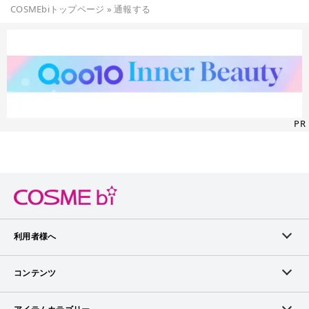
COSMEbiトップページ
»
通報する
PR
利用者様へ
メンバーログイン
コンテンツ
無料メンバー登録
ランキング