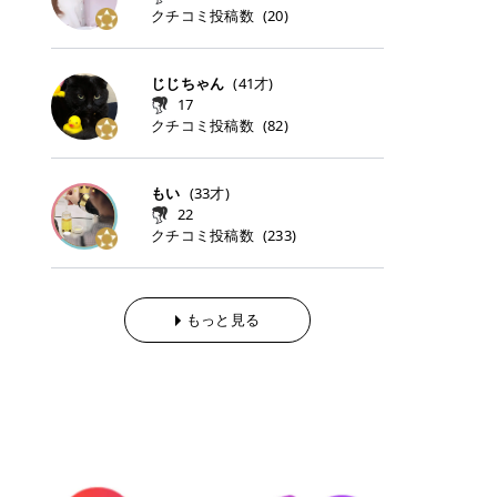
らの「のりかえ」や「お友だち紹
｜甘く可愛いモーヴピンク 鮮やかな
近、乾燥していた唇がプルンと見え
クチコミ投稿数
ナーパッドをご紹介します。 毎日使
タイミングで利用することが多いQ
(
20
)
脱毛の「熱破壊式」と「蓄熱式」と
介」も！ 6. 予約から脱毛施術まで
青みを感じるラズベリーピンク。 フ
てうれちい！ > > 引用元:コスメビ
いやすいトナーパッドから、スペシ
oo10 ・口コミを見ながら購入する
は？ 医療脱毛のレーザー機器には、
のステップ ・無料カウンセリングの
ェミニンな雰囲気を演出できる可愛
アイテム詳細を見るQoo10でのご購
ャルケアにぴったりなトナーパッド
＠cosme ・韓国コスメをチェック
大きく分けて「熱破壊式」と「蓄熱
予約方法 ・カウンセリング当日の持
らしいカラーです。 透明感を引き立
入はこちら 2026年上半期 総合2位
まで厳選しました。 1. MEDICUBE
する際によく見るOLIVE YOUNG GL
式」の2種類があり、それぞれ得意
じじちゃん
(
41
才)
ち物 ・医師の問診とプラン提案 ・
てながら、甘さのある印象に。 韓国
柳屋（ヤナギヤ）「柳屋 あんず
PDRNピンクコラーゲンゲルトナー
OBAL など、すでに使い慣れている
な毛質が違います。 * 熱破壊式 高
施術当日の流れと次回予約の取り方
17
メイクやピンクメイクとも相性抜群
油」 👑「柳屋 あんず油」の特徴 1
パッド 「うるおいとハリ感をサポー
サイトが対象になっている場合も多
出力のレーザーをバチッ！と当て
7. 店舗一覧と美容医療メニュー ・
クチコミ投稿数
(
82
)
です。 フルーツオレ｜ピュア感あふ
00％植物由来の「柳屋 あんず油」
トし、なめらかな肌へ導く高密着ゲ
く、お買い物の内容や流れを変える
て、毛根の発毛組織に向けてレーザ
全国60院以上！エミナルクリニック
れるミルキーコーラル 白みを含んだ
フワッと香りさらっとまとまり、ツ
ルパッド」 PDRNやコラーゲン成分
必要はありません。 「どうせ買う予
ーを照射します。ワキやVIOのよう
の店舗一覧 ・脱毛だけじゃない！美
ミルキーなコーラルカラー。 やさし
ヤのある美しい髪に導きます。 ヘア
を配合し、乾燥やハリ不足が気にな
定だったコスメ」をトラミーリワー
な、太くて濃い毛にも使用が可能で
容医療メニュー 8. まとめ ｜エミナ
くふんわり発色し、粘膜リップのよ
だけでなく、ボディケア・ネイルケ
もい
(
33
才)
る肌をしっとり整えるゲルタイプの
ドを経由するだけで、ポイントも一
す！その分、輪ゴムで弾かれたよう
ルクリニックの魅力とは？選ばれる
うな仕上がりになります。 柔らかく
アなど幅広く保湿ケア。 実際に使用
22
トナーパッド。密着力が高く、スキ
緒に受け取れる、そんな手軽さがあ
な強い痛みを感じやすい傾向があり
3つの特徴 ※1 開業2019年3月20日
可愛らしい印象になり、毎日使いた
した方のクチコミ > 5 > 1本あると
クチコミ投稿数
ンケアの土台ケアとして取り入れや
ります✨ またトラミーリワードに
(
233
)
ます。 * 蓄熱式 低出力のレーザー
～2026年6月30日時点(医療脱毛、
くなるナチュラルカラー。 スクール
便利なオイル😊 > 柳屋 あんず油 >
すいアイテムです。 アイテム詳細を
は、以下のような特徴があります！
を連続で当てて、毛の成長をコント
ハイフ、ダーマペン、美容点滴、医
メイクやオフィスメイクにもおすす
> ──────────── > > 100%植
見るQoo10での購入はこちら 2. BIO
・1ポイント＝1円でわかりやすい
ロールする部分（バルジ領域）にじ
療ダイエットなど) 「早く綺麗にな
めです。 40TH ストロベリーボンボ
物由来のオイル > > 白髪染めで傷ん
DANCE コラーゲンゲルトナーパッ
・選べるe-GIFT・Amazonギフト
わじわ熱を伝える方式です。急激な
りたいけど、痛いのはイヤだし、通
ン｜上品なピンクベージュ 黄みを抑
でいてパサついているので > オイル
ド 「うるおいを与えながら肌をやわ
券・ドットマネーなどに交換できる
熱さを感じにくく、痛みや肌への負
もっと見る
う時間もない…」医療脱毛にそんな
えたクリーミーなピンクベージュ。
は必需品です > > 少しとろみがある
らかく整える保湿ケアパッド」 ゲル
・トラミー会員なら無料で利用でき
担を抑えやすいのが嬉しいポイン
ハードルを感じていませんか？エミ
ほんのり青みを感じる絶妙なカラー
ものの、さらっと軽めのオイル > >
素材ならではの高密着設計で、肌に
る ・ポイ活初心者でも始めやすい
ト。顔や背中などの産毛や細い毛に
ナルクリニックは、そんな私たちの
で、自然な血色感を演出します。 肌
ベタつかなくて髪につけるとサラサ
うるおいを与えながらやさしく整え
編集部が厳選！トラミーリワードお
向いています。 最近は、この両方を
ワガママを叶えてくれるクリニック
になじみながらも、唇をふんわり明
ラでツヤが出ます✨ > > ドライヤー
る保湿特化型トナーパッド。乾燥し
すすめ3選 QOO10 Qoo10（キュー
使い分けられる優秀な脱毛機を導入
なんです！多くの女性から選ばれて
るく見せてくれるカラー。 オフィス
前とドライヤー後に使っていますが
やすい肌をふっくらとした印象に導
テン）は、話題の韓国コスメや最新
しているクリニックも増えているの
いる3つの魅力をご紹介します。 最
メイクやナチュラルメイクにもぴっ
> 髪がペタッとならなくて気に入っ
きます。 アイテム詳細を見るQoo1
のトレンドスキンケアがいち早く、
で、自分の毛質に合わせてお任せで
短6か月からの脱毛プランが選べ
たりです。 アイテム詳細を見るQoo
てます😊 > > ワンタッチキャップな
0での購入はこちら 3. SKIN1004 セ
驚きの価格で手に入る大人気の通販
きることが多いですよ。 ｜東京でお
る！ 「せっかく脱毛を始めたのに、
10でのご購入はこちら イエベ・ブ
ので開けやすく > 1滴ずつ出るので
ンテラ クイックカーミングパッド
サイトです！ 特に年4回開催される
すすめの医療脱毛クリニック4選 こ
次の予約が数ヶ月先…」なんてガッ
ルベ別おすすめカラー むちぷるティ
量を調節しやすく使いやすいです >
「ゆらぎやすい肌をすこやかに整え
ビッグセール「メガ割」では、20%