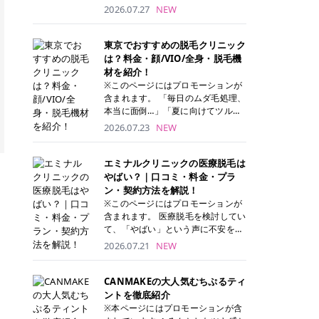
ナーパッド」は、化粧水や美容液を
2026.07.27
NEW
たっぷり含ませた丸型のコットンパ
ッド状のスキンケアアイテムです。
トナーパッドは洗顔後に肌をやさし
東京でおすすめの脱毛クリニック
く拭き取ることで、古い角質や余分
は？料金・顔/VIO/全身・脱毛機
な皮脂汚れをオフしながら、うるお
材を紹介！
いを与えられるのが特徴✨ さらに、
※このページにはプロモーションが
気になる部分には数分のせて部分用
含まれます。 「毎日のムダ毛処理、
パックとしても使用できるため、1
本当に面倒…」「夏に向けてツルツ
枚で「拭き取り」と「保湿ケア」の
ル肌になりたい！」 そう思って東京
2026.07.23
NEW
両方を叶えられます。 韓国コスメブ
で医療脱毛を探し始めても、クリニ
ランドを中心に人気を集めていまし
ックがたくさんありすぎてどこを選
たが、現在では日本でも定番のスキ
べばいいの？と迷ってしまいますよ
エミナルクリニックの医療脱毛は
ンケアアイテムとして幅広い世代に
ね。 この記事では、医療脱毛の基本
やばい？｜口コミ・料金・プラ
愛用されています。 トナーパッドの
から、東京で特に通いやすいフレイ
ン・契約方法を解説！
特徴 トナーパッドと拭き取り化粧水
アクリニック・レジーナクリニッ
※このページにはプロモーションが
の違い 「トナーパッド」と「拭き取
ク・エミナルクリニック・リゼクリ
含まれます。 医療脱毛を検討してい
り化粧水」はどちらも洗顔後に使用
ニックの4院について、分かりやす
て、「やばい」という声に不安を抱
するスキンケアアイテムですが、使
く解説します。 自分にぴったりのク
える方も多いのではないでしょう
2026.07.21
NEW
い方や特徴に違いがあります。 トナ
リニックを見つけて、面倒な自己処
か。 この記事では、エミナルクリニ
ーパッドは、化粧水があらかじめパ
理から卒業しちゃいましょう♪ クリ
ックの全身脱毛プランの詳しい料金
ッドに含まれているため、コットン
ニック 全身＋VIO 全身＋VIO＋顔 特
体系をはじめ、学生や友人同士でお
CANMAKEの大人気むちぷるティ
を用意する手間がなく、忙しい朝で
徴 脱毛器 詳細 フレイアクリニック
得になる割引キャンペーン、無料カ
ントを徹底紹介
もサッと使えるのが魅力です。 ま
52,800円(税込)/5回 94,600円(税
ウンセリングから施術までの具体的
※本ページにはプロモーションが含
た、保湿成分を豊富に配合した商品
込)/5回 肌への負担に配慮しなが
なステップを分かりやすく解説しま