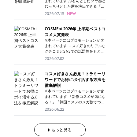
まれています ぷるんとしたツヤ感と
が多く、拭き取り後にそのまま部分
ら、コストパフォーマンスも重視し
す。 これから手軽に全身医療脱毛を
むっちりとした唇を演出できる「C
用パックとして使えるトナーパッド
たい方に！ メディオスターモノリス
始めたいと考えている方は、ぜひ最
ANMAKE（キャンメイク）むちぷる
2026.07.15
NEW
も増えています。 一方、拭き取り化
メディオスターNeXT PRO 公式サイ
後までチェックして、ご自身にぴっ
ティント」。 ティントならではの色
粧水は液体タイプのため、コットン
ト> レジーナクリニック 52,800円
たりのクリニック選びの参考にして
持ちに加え、プランパー効果※と保
に含ませて使用します。 使用量を調
(税込)/5回 99,000円(税込)/5回 ジェ
ください！ クリニック 全身＋VIO
湿ケアも叶えられることから、SNS
COSMEbi 2026年 上半期ベストコ
整しやすく、お気に入りの化粧水を
ントルシリーズを選べるため、脱毛
全身＋VIO＋顔 特徴 脱毛器 詳細 フ
でも話題の人気リップです。 「自分
スメ大賞発表
使いたい方やコストを抑えて続けた
機にこだわりたい方におすすめ！ ジ
レイアクリニック 52,800円(税込)/5
にはどのカラーが似合う？」「イエ
※本ページにはプロモーションが含
い方にもおすすめです。 トナーパッ
ェントルマックスプロ ジェントルマ
回 94,600円(税込)/5回 肌への負担
ベ・ブルベ別のおすすめは？」と気
まれています コスメ好きのリアルな
ドのメリット トナーパッドは、角質
ックスプロプラス ジェントルレーズ
に配慮しながら、コストパフォーマ
になっている方も多いのではないで
クチコミとSNSでの話題性をもとに
ケア・保湿ケア・部分用パックまで
プロ ソプラノチタニウム 公式サイ
ンスも重視したい方に！ メディオス
しょうか。 今回は6色のスウォッチ
選出された、COSMEbi 2026年上半
1枚で行える便利なスキンケアアイ
2026.07.02
ト> エミナルクリニック 49,500円
ターモノリス メディオスターNeXT
とともにご紹介！それぞれの色味や
期のベストコスメが決定！ 話題性・
テムです。 ここでは、トナーパッド
(税込)/6回 93,500円(税込)/6回 エミ
PRO 公式サイト> レジーナクリニッ
おすすめのパーソナルカラー、どん
使用感・仕上がりすべてを兼ね備え
を取り入れるメリットをご紹介しま
ナルクリニックの始めやすい料金設
ク 52,800円(税込)/5回 99,000円(税
なメイクに合うのかまで詳しく解説
た名品たちを、カテゴリ別にご紹介
コスメ好きさん必見！トラミーリ
す。 古い角質や皮脂汚れをやさしく
定！月々払いも安くて通いやすい ク
込)/5回 ジェントルシリーズを選べ
します✨ ※メイクアップ効果による
します。 本記事では、2025年11月
ワードでお得にポイ活する方法を
オフ トナーパッドを使用すること
リスタルプロ 公式サイト> リゼクリ
るため、脱毛機にこだわりたい方に
CANMAKE むちぷるティントとは？
～2026年4月までの半年間におい
徹底解説
で、洗顔だけでは落としきれない古
ニック 109,800円(税込)/5回 144,80
おすすめ！ ジェントルマックスプロ
CANMAKE むちぷるティントは、テ
て、COSMEbi内でのクチコミとSN
い角質や余分な皮脂汚れをやさしく
※本ページにはプロモーションが含
0円(税込)/5回 毛質に合わせて脱毛
ジェントルマックスプロプラス ジェ
ィント・プランパー・保湿ケアを1
Sでの話題性を元に選出されたコス
拭き取り、なめらかな肌へ整えま
まれています 「新作コスメが気にな
機を選択可能！有効期限も5年と長
ントルレーズプロ ソプラノチタニウ
本で叶えるリップです。 するすると
メやスキンケアなどの化粧品を「総
す。 保湿ケアまで1枚でできる 保湿
る！」「韓国コスメのメガ割でつい
くマイペースに通いやすい ラシャ
ム 公式サイト> エミナルクリニック
塗れるなめらかなテクスチャーで、
合」「デパコス」「プチプラ」「韓
成分を配合したトナーパッドなら、
買いすぎてしまう……」 そんな美容
メディオスターNeXT PRO ジェント
2026.06.22
49,500円(税込)/6回 93,500円(税
縦ジワをカバーしながら、むっちり
国コスメ」に分けて1位～3位までを
肌へうるおいを与えながらスキンケ
好きさんにおすすめなのが「トラミ
ルYAGプロ 公式サイト> ｜そもそも
込)/6回 エミナルクリニックの始め
としたツヤのある唇を演出します。
ランキング形式で発表！ 2026年上
アできるため、忙しい朝や夜の時短
ーリワード」です！ 普段のお買い物
医療脱毛って？エステ脱毛と何が違
やすい料金設定！月々払いも安くて
さらに、美容保湿成分を配合してい
半期 総合大賞 AMUSE（アミュー
ケアにもぴったりです。 部分パック
を少し工夫するだけでポイントを貯
うの？ 脱毛を考えたときに、まず悩
通いやすい クリスタルプロ 公式サ
るため、乾燥しにくくデイリー使い
ズ）「 ジェルフィットグロス」 👑
としても使える 多くのトナーパッド
められるため、コスメやスキンケア
もっと見る
むのが「医療脱毛とエステ脱毛、ど
イト> リゼクリニック 109,800円(税
にもぴったり！ アイテム詳細を見る
「ジェルフィットグロス」の特徴 唇
は、乾燥が気になる頬や額、小鼻な
にかかる費用を少しでも抑えたい方
っちがいいの？」ということではな