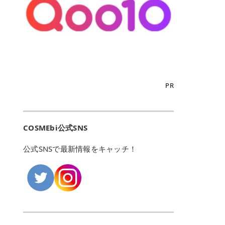
こからは、東京で人気のフレイアク
カリしたくありませんよね。エミナ
ント おすすめパーソナルカラー 02
> あんずのほのかに甘い香りがしま
るカーミングケアパッド」 ツボクサ
OFFクーポンなどを使って、SNSで
リニック・レジーナクリニック・エ
ルクリニックなら、最短1ヶ月ペー
モモ イエベ春・ブルベ夏 03 ワイン
すが > 強くないのでいつでも使える
エキス（保湿成分）配合で、肌荒れ
バズっている美容液やパック、限定
ミナルクリニック・リゼクリニック
スで通えるため、最短6ヶ月の全身
ベリー ブルベ冬 05 フィグピューレ
印象です > > 1本持っていると髪だ
や赤みが気になる肌をやさしく整え
の豪華キットをどこよりもお得にゲ
の4院について、おすすめのポイン
脱毛プランを選ぶことができます！
ブルベ夏・イエベ春 06 ラズベリー
けではなくボディやネイルケアにも
る低刺激設計のトナーパッドです。
ットできます✨ 豊富でリアルな口コ
トを詳しくご紹介します！ フレイア
（※予約状況や脱毛効果の個人差に
ケーキ ブルベ夏・ブルベ冬 07 フル
使えるのも◎ > > 引用元:コスメビ
アイテム詳細を見るQoo10での購入
ミや、ブランド公式ショップの出店
クリニック：選べるプランと女子に
よっては、6ヵ月で完了しない場合
ーツオレ イエベ春 40th ストロベリ
アイテム詳細を見るAmazonでのご
はこちら 4. SKINFOOD キャロット
も充実しているため、新作チェック
優しい手厚いサポート♡ ※満足度9
もあります）。 さらに、連続照射が
ーボンボン ブルベ夏 アイテム詳細
購入はこちら 2026年上半期 総合3
カロテン カーミングウォーターパッ
からリピート買いまで、美容マニア
6% 集計機関・アンケート内容：社
できる医療脱毛器を使っているた
を見るQoo10でのご購入はこちら
位 MAJOLICA MAJORCA（マジョリ
ド 「ゆらぎがちな肌をやさしく整え
の「欲しい」がすべて詰まったお買
内・施術済みフレイア顧客向けのア
め、全身の施術でも1回約60分で終
迷ったらこのカラーがおすすめ！ ナ
カ マジョルカ）「シャドーカスタマ
る植物由来カーミングケア」 βカロ
い物天国です。 Qoo10はこちら @C
ンケート 対象期間：2024/12/11～2
わります。 全国60院以上＆21時ま
PR
チュラルメイクなら「02 モモ」 自
イズ」 👑「シャドーカスタマイズ」
テンを含むにんじん由来成分で、乾
OSME アットコスメ（@cosme）
025/5/15 アンケート数:12606 フレ
で営業！ お仕事や学校の帰りにサク
然な血色感を演出できる万能カラ
の特徴 まばゆく発色フォルム整形シ
燥や外的刺激で不安定になりやすい
は、日本の美容マニアなら誰もが一
イアクリニックは、都内に新宿や渋
ッと寄りたい！という方にもエミナ
ー。 オフィスメイクなら「40th ス
ャドウ✨ 吸いこまれそうな奥行きの
肌をやさしく整えます。軽やかな使
度はお世話になる日本最大級の化粧
谷、銀座など7院があり、どこも駅
ルは強い味方。北海道から沖縄まで
トロベリーボンボン」 上品で落ち着
ある目もとをかなえる、フォルム整
用感も特長です。 アイテム詳細を見
品クチコミサイトです✨ 一番の魅力
から近くてアクセス抜群。平日は夜
全国に60院以上を展開しており、ど
いた印象に仕上がります。 毎日使い
形パウダーシャドウ。ひと塗りでま
るQoo10での購入はこちら 5. ANU
は、2,000万件を超える圧倒的なボ
COSMEbi公式SNS
21時まで開いているので、お仕事や
こも駅チカの好立地なんです。しか
やすい万能カラーなら「05 フィグ
ばゆく発色し、光の効果で目もとが
A 8ヒアルロン酸カテキンカーミン
リュームのリアルなクチコミ検索機
学校帰りにも通いやすいクリニック
も夜21時まで開いているので、忙し
ピューレ」 シーンを選ばず使える人
立体的に生まれ変わります。 実際に
グパッド 「うるおいを与えながら肌
能にあります。 自分の年齢や肌質
です。 ♡クイックプラン 時間をか
い毎日でも無理なく予定に組み込め
公式SNSで最新情報をキャッチ！
気カラーです。 韓国メイク・透明感
使用した方のクチコミ > 5 > 鮮やか
のキメを整えるバランスケアパッ
（乾燥肌・敏感肌など）、あるいは
けてしっかり脱毛。割引制度や保証
ます（※店舗によって診察時間は異
重視なら「06 ラズベリーケーキ」
発色✨ 吸い込まれそうな奥行きのあ
ド」 カテキン*1配合の極薄パッド
「毛穴」「美白」といった肌の悩み
サービスは充実！ 全身＋VIO 52,80
なります）。 そして嬉しいのが、施
青みピンクが透明感を引き立てま
る目もとを作れるアイシャドウ♡ >
で、肌にうるおいを与えながらキメ
に合わせてクチコミを絞り込めるた
0円(税込) 5回コース 所要時間が60
術室がカーテン仕切りではなくドア
す。 イエベ春なら「07 フルーツオ
パウダータイプなのに粉っぽさがな
を整え、すこやかな肌状態へ導くデ
め、自分に本当に合うコスメを失敗
分で完了 全身＋VIO＋顔 94,600円
付きの完全個室になっていること！
レ」 やわらかく可愛らしい印象に仕
くぴたっと密着♡発色が良くて煌め
イリーケアアイテムです。 *1 チャ
せずに見つけられる美容の羅針盤と
(税込) 5回コース 36箇所の脱毛が可
女性専用のプライベート空間なの
上がります。 よくある質問💡 色持
くパールが美しい✨ > 単色でも綺麗
カテキン（整肌成分） アイテム詳細
して絶大な信頼を得ています。 さら
能 ♡安心プラン １回、５回コー
で、周りの目を気にせずリラックス
ちはいい？ むちぷるティントはティ
にグラデーションを作れて簡単に立
を見るQoo10での購入はこちら 6.
に、年に数回発表される「ベストコ
ス、８回コースがあり、コース終了
して施術を受けられます。 痛みに配
ント処方のため、塗布後は色が定着
体感を出せます✨ > > カラーの名前
MEDIHEAL PDRNリフティングパッ
スメアワード（ベスコス）」は、日
後の追加照射の料金も設定していま
慮した医療脱毛器の導入と肌トラブ
しやすく、飲み物を飲んだあとでも
がまた可愛い💕 > PK321 ひとひら
ド 「ハリ感を意識したケアで肌をな
本の美容トレンドを大きく左右する