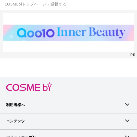
COSMEbiトップページ
»
通報する
PR
利用者様へ
メンバーログイン
コンテンツ
無料メンバー登録
ランキング