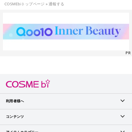
COSMEbiトップページ
»
通報する
PR
利用者様へ
メンバーログイン
コンテンツ
無料メンバー登録
ランキング