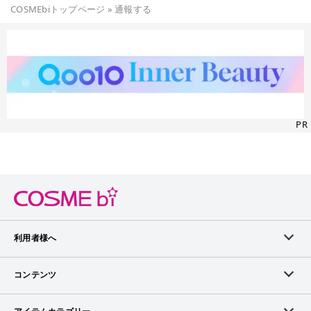
COSMEbiトップページ
»
通報する
PR
利用者様へ
メンバーログイン
コンテンツ
無料メンバー登録
ランキング