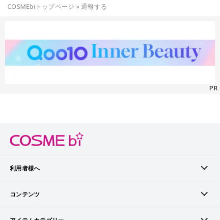
COSMEbiトップページ
»
通報する
PR
利用者様へ
メンバーログイン
コンテンツ
無料メンバー登録
ランキング