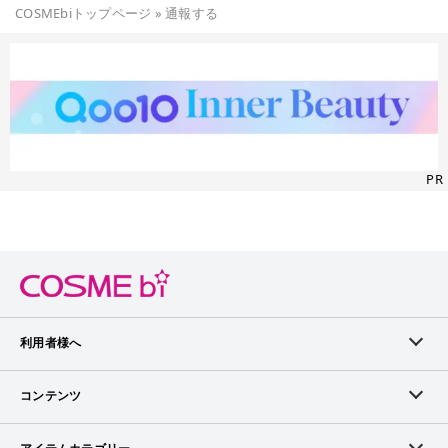
COSMEbiトップページ
»
通報する
PR
利用者様へ
メンバーログイン
コンテンツ
無料メンバー登録
ランキング