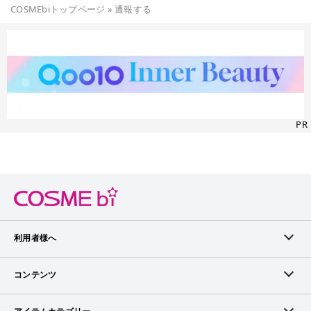
COSMEbiトップページ
»
通報する
PR
利用者様へ
メンバーログイン
コンテンツ
無料メンバー登録
ランキング