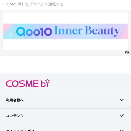
COSMEbiトップページ
»
通報する
PR
利用者様へ
メンバーログイン
コンテンツ
無料メンバー登録
ランキング