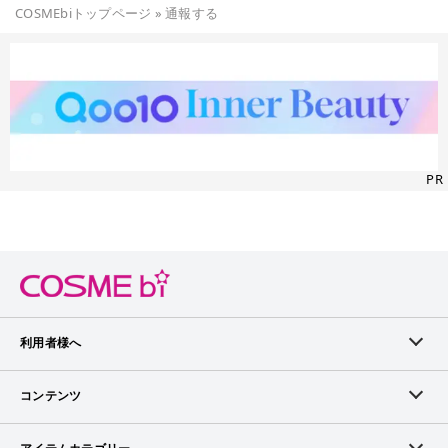
COSMEbiトップページ
»
通報する
PR
利用者様へ
メンバーログイン
コンテンツ
無料メンバー登録
ランキング