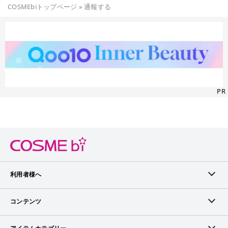
COSMEbiトップページ
»
通報する
PR
利用者様へ
メンバーログイン
コンテンツ
無料メンバー登録
ランキング