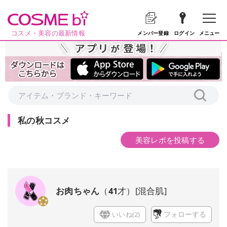
コスメ・美容の最新情報
メニュー
メンバー登録
ログイン
私の秋コスメ
美容レポを投稿する
お肉ちゃん
（
41
才）
[
混合肌
]
いいね(
2
)
フォローする