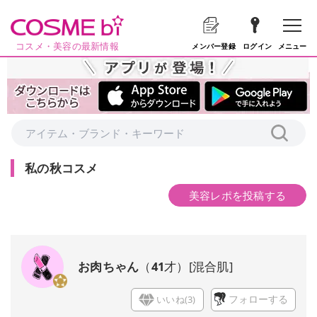
コスメ・美容の最新情報
メニュー
メンバー登録
ログイン
私の秋コスメ
美容レポを投稿する
お肉ちゃん
（
41
才）
[
混合肌
]
いいね(
3
)
フォローする