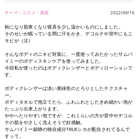
テーマ：
コスメ・美容
2022/09/10
秋になり肌寒くなり寝具を少し温かいものにしました。
そのせいが眠っている間に汗をかき、デコルテや背中にもニ
キビが（泣）
そんなボディのニキビ対策に、一度使ってみたかったサムバ
イミーのボディスキンケアを使ってみました。
今回私が使ったのはボディクレンザーとボディローションで
す。
ボディクレンザーは淡い黄緑色のとろりとしたテクスチャ
ー。
ボディタオルで泡立てたら、ふわふわとしたきめ細かい泡が
たっぷり出来上がります。
ややへたりやすい泡ですが、これくらいの方が背中やデコル
テの肌をやさしく洗えそうで好感触。
サムバイミー鎮静の独⾃成分TRUEシカが配合されてるんで
すって。