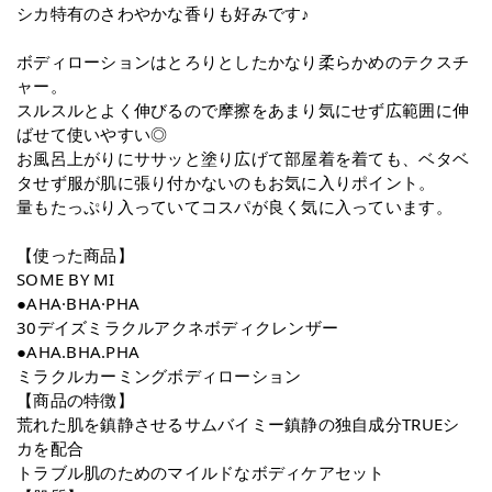
シカ特有のさわやかな香りも好みです♪
ボディローションはとろりとしたかなり柔らかめのテクスチ
ャー。
スルスルとよく伸びるので摩擦をあまり気にせず広範囲に伸
ばせて使いやすい◎
お風呂上がりにササッと塗り広げて部屋着を着ても、ベタベ
タせず服が肌に張り付かないのもお気に入りポイント。
量もたっぷり入っていてコスパが良く気に入っています。
【使った商品】
SOME BY MI
●AHA·BHA·PHA
30デイズミラクルアクネボディクレンザー
●AHA.BHA.PHA
ミラクルカーミングボディローション
【商品の特徴】
荒れた肌を鎮静させるサムバイミー鎮静の独⾃成分TRUEシ
カを配合
トラブル肌のためのマイルドなボディケアセット