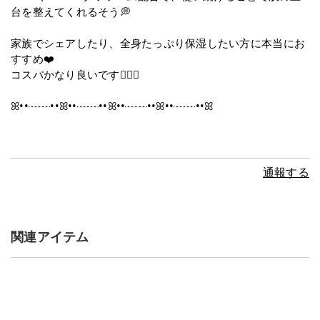
台を整えてくれるそう💭
家族でシェアしたり、全身たっぷり保湿したい方に本当にお
すすめ❤️
コスパかなり良いです👌🏻💕
ꕤ••┈┈••ꕤ••┈┈••ꕤ••┈┈••ꕤ••┈┈••ꕤ
通報する
関連アイテム