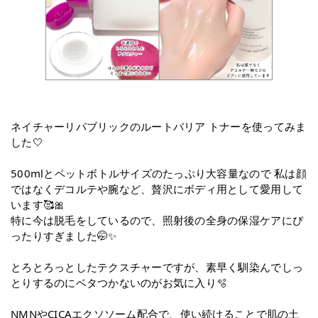
ネイチャーリパブリックのルートバリア トナーを使ってみま
した🤍
500mlとペットボトルサイズのたっぷり大容量なので 私は顔
ではなくデコルテや腕など、贅沢にボディ用として愛用して
います🥰🎀
特に今は脱毛をしているので、照射後の全身の保湿ケアにぴ
ったりすぎました🤭✨
とろとろっとしたテクスチャーですが、素早く馴染んでしっ
とりするのにベタつかないのがお気に入り🫧
NMNやCICAエクソソーム配合で、使い続けることで肌の土