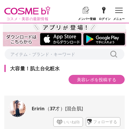
コスメ・美容の最新情報
メニュー
メンバー登録
ログイン
大容量！肌土台化粧水
美容レポを投稿する
Eririn
（
37
才）
[
混合肌
]
いいね(
0
)
フォローする