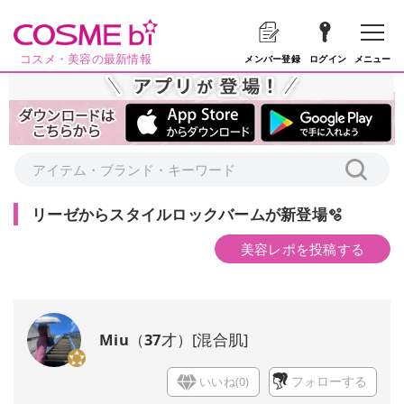
コスメ・美容の最新情報
メニュー
メンバー登録
ログイン
リーゼからスタイルロックバームが新登場🫧
美容レポを投稿する
Miu
（
37
才）
[
混合肌
]
いいね(
0
)
フォローする