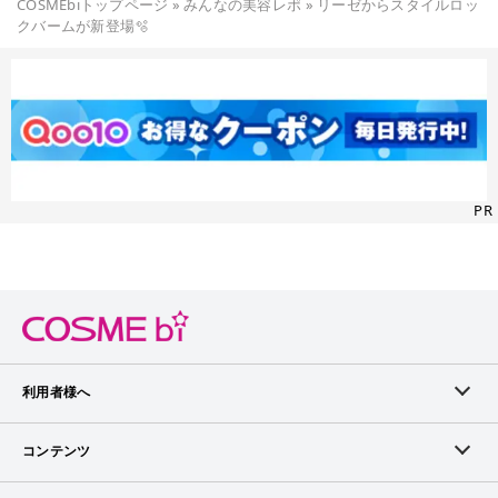
COSMEbiトップページ
»
みんなの美容レポ
»
リーゼからスタイルロッ
クバームが新登場🫧
PR
利用者様へ
メンバーログイン
コンテンツ
無料メンバー登録