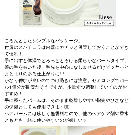
ころんとしたシンプルなパッケージ。
付属のスパチュラは内蓋にカチッと保管しておくことができ
て便利！
手に出すと体温でとろっととろける柔らかなバームタイプ。
髪の毛を巻いた後、毛先を中心になじませるだけでツヤっと
まとまりのある仕上がりに♡
かなり伸びが良いのでつけ過ぎには注意。セミロングでパー
ル1個分が目安だそうですが、少量ずつ調整していくのがお
すすめ！
⼿に残ったバームは、そのまま乾燥しやすい指先やひざなど
の保湿としても使⽤できます🙆‍♀️
ヘアバームには珍しく無香料なので、他のヘアケア剤や香水
ともとも一緒に使いやすいのが嬉しい✨