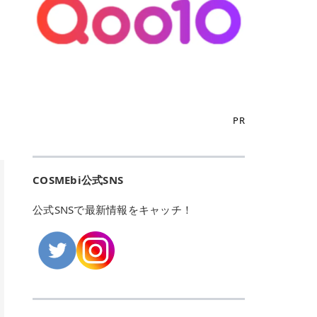
こからは、東京で人気のフレイアク
カリしたくありませんよね。エミナ
ント おすすめパーソナルカラー 02
> あんずのほのかに甘い香りがしま
るカーミングケアパッド」 ツボクサ
OFFクーポンなどを使って、SNSで
リニック・レジーナクリニック・エ
ルクリニックなら、最短1ヶ月ペー
モモ イエベ春・ブルベ夏 03 ワイン
すが > 強くないのでいつでも使える
エキス（保湿成分）配合で、肌荒れ
バズっている美容液やパック、限定
ミナルクリニック・リゼクリニック
スで通えるため、最短6ヶ月の全身
ベリー ブルベ冬 05 フィグピューレ
印象です > > 1本持っていると髪だ
や赤みが気になる肌をやさしく整え
の豪華キットをどこよりもお得にゲ
の4院について、おすすめのポイン
脱毛プランを選ぶことができます！
ブルベ夏・イエベ春 06 ラズベリー
けではなくボディやネイルケアにも
る低刺激設計のトナーパッドです。
ットできます✨ 豊富でリアルな口コ
トを詳しくご紹介します！ フレイア
（※予約状況や脱毛効果の個人差に
ケーキ ブルベ夏・ブルベ冬 07 フル
使えるのも◎ > > 引用元:コスメビ
アイテム詳細を見るQoo10での購入
ミや、ブランド公式ショップの出店
クリニック：選べるプランと女子に
よっては、6ヵ月で完了しない場合
ーツオレ イエベ春 40th ストロベリ
アイテム詳細を見るAmazonでのご
はこちら 4. SKINFOOD キャロット
も充実しているため、新作チェック
優しい手厚いサポート♡ ※満足度9
もあります）。 さらに、連続照射が
ーボンボン ブルベ夏 アイテム詳細
購入はこちら 2026年上半期 総合3
カロテン カーミングウォーターパッ
からリピート買いまで、美容マニア
6% 集計機関・アンケート内容：社
できる医療脱毛器を使っているた
を見るQoo10でのご購入はこちら
位 MAJOLICA MAJORCA（マジョリ
ド 「ゆらぎがちな肌をやさしく整え
の「欲しい」がすべて詰まったお買
内・施術済みフレイア顧客向けのア
め、全身の施術でも1回約60分で終
迷ったらこのカラーがおすすめ！ ナ
カ マジョルカ）「シャドーカスタマ
る植物由来カーミングケア」 βカロ
い物天国です。 Qoo10はこちら @C
ンケート 対象期間：2024/12/11～2
わります。 全国60院以上＆21時ま
PR
チュラルメイクなら「02 モモ」 自
イズ」 👑「シャドーカスタマイズ」
テンを含むにんじん由来成分で、乾
OSME アットコスメ（@cosme）
025/5/15 アンケート数:12606 フレ
で営業！ お仕事や学校の帰りにサク
然な血色感を演出できる万能カラ
の特徴 まばゆく発色フォルム整形シ
燥や外的刺激で不安定になりやすい
は、日本の美容マニアなら誰もが一
イアクリニックは、都内に新宿や渋
ッと寄りたい！という方にもエミナ
ー。 オフィスメイクなら「40th ス
ャドウ✨ 吸いこまれそうな奥行きの
肌をやさしく整えます。軽やかな使
度はお世話になる日本最大級の化粧
谷、銀座など7院があり、どこも駅
ルは強い味方。北海道から沖縄まで
トロベリーボンボン」 上品で落ち着
ある目もとをかなえる、フォルム整
用感も特長です。 アイテム詳細を見
品クチコミサイトです✨ 一番の魅力
から近くてアクセス抜群。平日は夜
全国に60院以上を展開しており、ど
いた印象に仕上がります。 毎日使い
形パウダーシャドウ。ひと塗りでま
るQoo10での購入はこちら 5. ANU
は、2,000万件を超える圧倒的なボ
COSMEbi公式SNS
21時まで開いているので、お仕事や
こも駅チカの好立地なんです。しか
やすい万能カラーなら「05 フィグ
ばゆく発色し、光の効果で目もとが
A 8ヒアルロン酸カテキンカーミン
リュームのリアルなクチコミ検索機
学校帰りにも通いやすいクリニック
も夜21時まで開いているので、忙し
ピューレ」 シーンを選ばず使える人
立体的に生まれ変わります。 実際に
グパッド 「うるおいを与えながら肌
能にあります。 自分の年齢や肌質
です。 ♡クイックプラン 時間をか
い毎日でも無理なく予定に組み込め
公式SNSで最新情報をキャッチ！
気カラーです。 韓国メイク・透明感
使用した方のクチコミ > 5 > 鮮やか
のキメを整えるバランスケアパッ
（乾燥肌・敏感肌など）、あるいは
けてしっかり脱毛。割引制度や保証
ます（※店舗によって診察時間は異
重視なら「06 ラズベリーケーキ」
発色✨ 吸い込まれそうな奥行きのあ
ド」 カテキン*1配合の極薄パッド
「毛穴」「美白」といった肌の悩み
サービスは充実！ 全身＋VIO 52,80
なります）。 そして嬉しいのが、施
青みピンクが透明感を引き立てま
る目もとを作れるアイシャドウ♡ >
で、肌にうるおいを与えながらキメ
に合わせてクチコミを絞り込めるた
0円(税込) 5回コース 所要時間が60
術室がカーテン仕切りではなくドア
す。 イエベ春なら「07 フルーツオ
パウダータイプなのに粉っぽさがな
を整え、すこやかな肌状態へ導くデ
め、自分に本当に合うコスメを失敗
分で完了 全身＋VIO＋顔 94,600円
付きの完全個室になっていること！
レ」 やわらかく可愛らしい印象に仕
くぴたっと密着♡発色が良くて煌め
イリーケアアイテムです。 *1 チャ
せずに見つけられる美容の羅針盤と
(税込) 5回コース 36箇所の脱毛が可
女性専用のプライベート空間なの
上がります。 よくある質問💡 色持
くパールが美しい✨ > 単色でも綺麗
カテキン（整肌成分） アイテム詳細
して絶大な信頼を得ています。 さら
能 ♡安心プラン １回、５回コー
で、周りの目を気にせずリラックス
ちはいい？ むちぷるティントはティ
にグラデーションを作れて簡単に立
を見るQoo10での購入はこちら 6.
に、年に数回発表される「ベストコ
ス、８回コースがあり、コース終了
して施術を受けられます。 痛みに配
ント処方のため、塗布後は色が定着
体感を出せます✨ > > カラーの名前
MEDIHEAL PDRNリフティングパッ
スメアワード（ベスコス）」は、日
後の追加照射の料金も設定していま
慮した医療脱毛器の導入と肌トラブ
しやすく、飲み物を飲んだあとでも
がまた可愛い💕 > PK321 ひとひら
ド 「ハリ感を意識したケアで肌をな
本の美容トレンドを大きく左右する