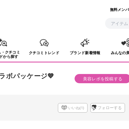
無料メンバ
ム・クチコミ
クチコミトレンド
ブランド新着情報
みんなの
ドから探す
ラボパッケージ💙
美容レポを投稿する
いいね(
1
)
フォローする