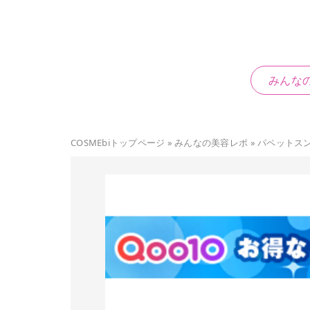
みんな
COSMEbiトップページ
»
みんなの美容レポ
»
パペットスン