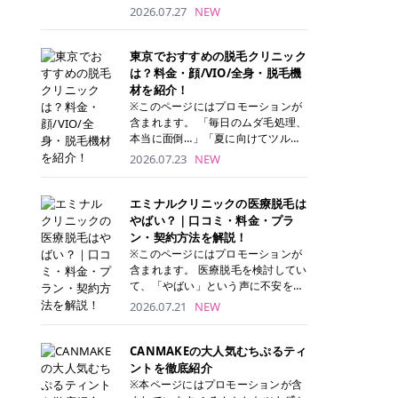
ナーパッド」は、化粧水や美容液を
2026.07.27
NEW
たっぷり含ませた丸型のコットンパ
ッド状のスキンケアアイテムです。
トナーパッドは洗顔後に肌をやさし
東京でおすすめの脱毛クリニック
く拭き取ることで、古い角質や余分
は？料金・顔/VIO/全身・脱毛機
な皮脂汚れをオフしながら、うるお
材を紹介！
いを与えられるのが特徴✨ さらに、
※このページにはプロモーションが
気になる部分には数分のせて部分用
含まれます。 「毎日のムダ毛処理、
パックとしても使用できるため、1
本当に面倒…」「夏に向けてツルツ
枚で「拭き取り」と「保湿ケア」の
ル肌になりたい！」 そう思って東京
2026.07.23
NEW
両方を叶えられます。 韓国コスメブ
で医療脱毛を探し始めても、クリニ
ランドを中心に人気を集めていまし
ックがたくさんありすぎてどこを選
たが、現在では日本でも定番のスキ
べばいいの？と迷ってしまいますよ
エミナルクリニックの医療脱毛は
ンケアアイテムとして幅広い世代に
ね。 この記事では、医療脱毛の基本
やばい？｜口コミ・料金・プラ
愛用されています。 トナーパッドの
から、東京で特に通いやすいフレイ
ン・契約方法を解説！
特徴 トナーパッドと拭き取り化粧水
アクリニック・レジーナクリニッ
※このページにはプロモーションが
の違い 「トナーパッド」と「拭き取
ク・エミナルクリニック・リゼクリ
含まれます。 医療脱毛を検討してい
り化粧水」はどちらも洗顔後に使用
ニックの4院について、分かりやす
て、「やばい」という声に不安を抱
するスキンケアアイテムですが、使
く解説します。 自分にぴったりのク
える方も多いのではないでしょう
2026.07.21
NEW
い方や特徴に違いがあります。 トナ
リニックを見つけて、面倒な自己処
か。 この記事では、エミナルクリニ
ーパッドは、化粧水があらかじめパ
理から卒業しちゃいましょう♪ クリ
ックの全身脱毛プランの詳しい料金
ッドに含まれているため、コットン
ニック 全身＋VIO 全身＋VIO＋顔 特
体系をはじめ、学生や友人同士でお
CANMAKEの大人気むちぷるティ
を用意する手間がなく、忙しい朝で
徴 脱毛器 詳細 フレイアクリニック
得になる割引キャンペーン、無料カ
ントを徹底紹介
もサッと使えるのが魅力です。 ま
52,800円(税込)/5回 94,600円(税
ウンセリングから施術までの具体的
※本ページにはプロモーションが含
た、保湿成分を豊富に配合した商品
込)/5回 肌への負担に配慮しなが
なステップを分かりやすく解説しま