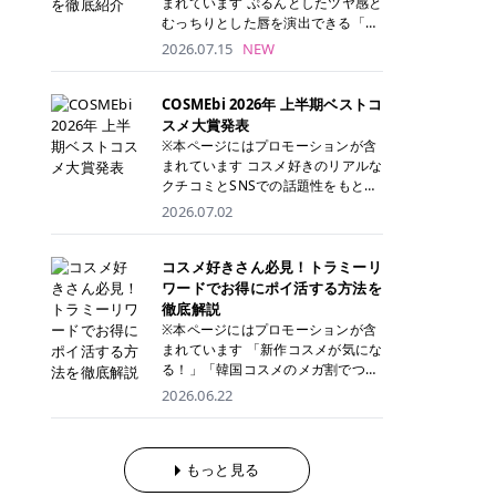
まれています ぷるんとしたツヤ感と
が多く、拭き取り後にそのまま部分
ら、コストパフォーマンスも重視し
す。 これから手軽に全身医療脱毛を
むっちりとした唇を演出できる「C
用パックとして使えるトナーパッド
たい方に！ メディオスターモノリス
始めたいと考えている方は、ぜひ最
ANMAKE（キャンメイク）むちぷる
2026.07.15
NEW
も増えています。 一方、拭き取り化
メディオスターNeXT PRO 公式サイ
後までチェックして、ご自身にぴっ
ティント」。 ティントならではの色
粧水は液体タイプのため、コットン
ト> レジーナクリニック 52,800円
たりのクリニック選びの参考にして
持ちに加え、プランパー効果※と保
に含ませて使用します。 使用量を調
(税込)/5回 99,000円(税込)/5回 ジェ
ください！ クリニック 全身＋VIO
湿ケアも叶えられることから、SNS
COSMEbi 2026年 上半期ベストコ
整しやすく、お気に入りの化粧水を
ントルシリーズを選べるため、脱毛
全身＋VIO＋顔 特徴 脱毛器 詳細 フ
でも話題の人気リップです。 「自分
スメ大賞発表
使いたい方やコストを抑えて続けた
機にこだわりたい方におすすめ！ ジ
レイアクリニック 52,800円(税込)/5
にはどのカラーが似合う？」「イエ
※本ページにはプロモーションが含
い方にもおすすめです。 トナーパッ
ェントルマックスプロ ジェントルマ
回 94,600円(税込)/5回 肌への負担
ベ・ブルベ別のおすすめは？」と気
まれています コスメ好きのリアルな
ドのメリット トナーパッドは、角質
ックスプロプラス ジェントルレーズ
に配慮しながら、コストパフォーマ
になっている方も多いのではないで
クチコミとSNSでの話題性をもとに
ケア・保湿ケア・部分用パックまで
プロ ソプラノチタニウム 公式サイ
ンスも重視したい方に！ メディオス
しょうか。 今回は6色のスウォッチ
選出された、COSMEbi 2026年上半
1枚で行える便利なスキンケアアイ
2026.07.02
ト> エミナルクリニック 49,500円
ターモノリス メディオスターNeXT
とともにご紹介！それぞれの色味や
期のベストコスメが決定！ 話題性・
テムです。 ここでは、トナーパッド
(税込)/6回 93,500円(税込)/6回 エミ
PRO 公式サイト> レジーナクリニッ
おすすめのパーソナルカラー、どん
使用感・仕上がりすべてを兼ね備え
を取り入れるメリットをご紹介しま
ナルクリニックの始めやすい料金設
ク 52,800円(税込)/5回 99,000円(税
なメイクに合うのかまで詳しく解説
た名品たちを、カテゴリ別にご紹介
コスメ好きさん必見！トラミーリ
す。 古い角質や皮脂汚れをやさしく
定！月々払いも安くて通いやすい ク
込)/5回 ジェントルシリーズを選べ
します✨ ※メイクアップ効果による
します。 本記事では、2025年11月
ワードでお得にポイ活する方法を
オフ トナーパッドを使用すること
リスタルプロ 公式サイト> リゼクリ
るため、脱毛機にこだわりたい方に
CANMAKE むちぷるティントとは？
～2026年4月までの半年間におい
徹底解説
で、洗顔だけでは落としきれない古
ニック 109,800円(税込)/5回 144,80
おすすめ！ ジェントルマックスプロ
CANMAKE むちぷるティントは、テ
て、COSMEbi内でのクチコミとSN
い角質や余分な皮脂汚れをやさしく
※本ページにはプロモーションが含
0円(税込)/5回 毛質に合わせて脱毛
ジェントルマックスプロプラス ジェ
ィント・プランパー・保湿ケアを1
Sでの話題性を元に選出されたコス
拭き取り、なめらかな肌へ整えま
まれています 「新作コスメが気にな
機を選択可能！有効期限も5年と長
ントルレーズプロ ソプラノチタニウ
本で叶えるリップです。 するすると
メやスキンケアなどの化粧品を「総
す。 保湿ケアまで1枚でできる 保湿
る！」「韓国コスメのメガ割でつい
くマイペースに通いやすい ラシャ
ム 公式サイト> エミナルクリニック
塗れるなめらかなテクスチャーで、
合」「デパコス」「プチプラ」「韓
成分を配合したトナーパッドなら、
買いすぎてしまう……」 そんな美容
メディオスターNeXT PRO ジェント
2026.06.22
49,500円(税込)/6回 93,500円(税
縦ジワをカバーしながら、むっちり
国コスメ」に分けて1位～3位までを
肌へうるおいを与えながらスキンケ
好きさんにおすすめなのが「トラミ
ルYAGプロ 公式サイト> ｜そもそも
込)/6回 エミナルクリニックの始め
としたツヤのある唇を演出します。
ランキング形式で発表！ 2026年上
アできるため、忙しい朝や夜の時短
ーリワード」です！ 普段のお買い物
医療脱毛って？エステ脱毛と何が違
やすい料金設定！月々払いも安くて
さらに、美容保湿成分を配合してい
半期 総合大賞 AMUSE（アミュー
ケアにもぴったりです。 部分パック
を少し工夫するだけでポイントを貯
うの？ 脱毛を考えたときに、まず悩
通いやすい クリスタルプロ 公式サ
るため、乾燥しにくくデイリー使い
ズ）「 ジェルフィットグロス」 👑
としても使える 多くのトナーパッド
められるため、コスメやスキンケア
もっと見る
むのが「医療脱毛とエステ脱毛、ど
イト> リゼクリニック 109,800円(税
にもぴったり！ アイテム詳細を見る
「ジェルフィットグロス」の特徴 唇
は、乾燥が気になる頬や額、小鼻な
にかかる費用を少しでも抑えたい方
っちがいいの？」ということではな