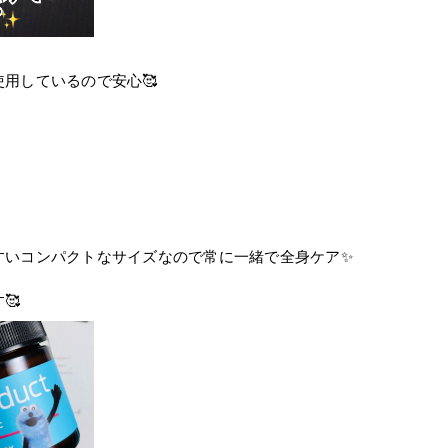
用しているので安心🥰
。
すいコンパクトなサイズなので常に一緒で全身ケア✨
🥰