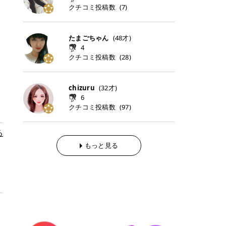
らの「のりかえ」や「お友だち紹
｜甘く可愛いモーヴピンク 鮮やかな
近、乾燥していた唇がプルンと見え
クチコミ投稿数
ナーパッドをご紹介します。 毎日使
タイミングで利用することが多いQ
(
7
)
脱毛の「熱破壊式」と「蓄熱式」と
介」も！ 6. 予約から脱毛施術まで
青みを感じるラズベリーピンク。 フ
てうれちい！ > > 引用元:コスメビ
いやすいトナーパッドから、スペシ
oo10 ・口コミを見ながら購入する
は？ 医療脱毛のレーザー機器には、
のステップ ・無料カウンセリングの
ェミニンな雰囲気を演出できる可愛
アイテム詳細を見るQoo10でのご購
ャルケアにぴったりなトナーパッド
＠cosme ・韓国コスメをチェック
大きく分けて「熱破壊式」と「蓄熱
予約方法 ・カウンセリング当日の持
らしいカラーです。 透明感を引き立
入はこちら 2026年上半期 総合2位
まで厳選しました。 1. MEDICUBE
する際によく見るOLIVE YOUNG GL
式」の2種類があり、それぞれ得意
たまごちゃん
(
48
才)
ち物 ・医師の問診とプラン提案 ・
てながら、甘さのある印象に。 韓国
柳屋（ヤナギヤ）「柳屋 あんず
PDRNピンクコラーゲンゲルトナー
OBAL など、すでに使い慣れている
な毛質が違います。 * 熱破壊式 高
施術当日の流れと次回予約の取り方
4
メイクやピンクメイクとも相性抜群
油」 👑「柳屋 あんず油」の特徴 1
パッド 「うるおいとハリ感をサポー
サイトが対象になっている場合も多
出力のレーザーをバチッ！と当て
7. 店舗一覧と美容医療メニュー ・
クチコミ投稿数
(
28
)
です。 フルーツオレ｜ピュア感あふ
00％植物由来の「柳屋 あんず油」
トし、なめらかな肌へ導く高密着ゲ
く、お買い物の内容や流れを変える
て、毛根の発毛組織に向けてレーザ
全国60院以上！エミナルクリニック
れるミルキーコーラル 白みを含んだ
フワッと香りさらっとまとまり、ツ
ルパッド」 PDRNやコラーゲン成分
必要はありません。 「どうせ買う予
ーを照射します。ワキやVIOのよう
の店舗一覧 ・脱毛だけじゃない！美
ミルキーなコーラルカラー。 やさし
ヤのある美しい髪に導きます。 ヘア
を配合し、乾燥やハリ不足が気にな
定だったコスメ」をトラミーリワー
な、太くて濃い毛にも使用が可能で
容医療メニュー 8. まとめ ｜エミナ
くふんわり発色し、粘膜リップのよ
だけでなく、ボディケア・ネイルケ
chizuru
(
32
才)
る肌をしっとり整えるゲルタイプの
ドを経由するだけで、ポイントも一
す！その分、輪ゴムで弾かれたよう
ルクリニックの魅力とは？選ばれる
うな仕上がりになります。 柔らかく
アなど幅広く保湿ケア。 実際に使用
6
トナーパッド。密着力が高く、スキ
緒に受け取れる、そんな手軽さがあ
な強い痛みを感じやすい傾向があり
3つの特徴 ※1 開業2019年3月20日
可愛らしい印象になり、毎日使いた
した方のクチコミ > 5 > 1本あると
クチコミ投稿数
ンケアの土台ケアとして取り入れや
ります✨ またトラミーリワードに
(
97
)
ます。 * 蓄熱式 低出力のレーザー
～2026年6月30日時点(医療脱毛、
くなるナチュラルカラー。 スクール
便利なオイル😊 > 柳屋 あんず油 >
すいアイテムです。 アイテム詳細を
は、以下のような特徴があります！
を連続で当てて、毛の成長をコント
ハイフ、ダーマペン、美容点滴、医
メイクやオフィスメイクにもおすす
> ──────────── > > 100%植
見るQoo10での購入はこちら 2. BIO
・1ポイント＝1円でわかりやすい
ロールする部分（バルジ領域）にじ
療ダイエットなど) 「早く綺麗にな
めです。 40TH ストロベリーボンボ
る
物由来のオイル > > 白髪染めで傷ん
DANCE コラーゲンゲルトナーパッ
・選べるe-GIFT・Amazonギフト
わじわ熱を伝える方式です。急激な
りたいけど、痛いのはイヤだし、通
ン｜上品なピンクベージュ 黄みを抑
でいてパサついているので > オイル
ド 「うるおいを与えながら肌をやわ
券・ドットマネーなどに交換できる
熱さを感じにくく、痛みや肌への負
もっと見る
う時間もない…」医療脱毛にそんな
えたクリーミーなピンクベージュ。
は必需品です > > 少しとろみがある
らかく整える保湿ケアパッド」 ゲル
・トラミー会員なら無料で利用でき
担を抑えやすいのが嬉しいポイン
ハードルを感じていませんか？エミ
ほんのり青みを感じる絶妙なカラー
ものの、さらっと軽めのオイル > >
素材ならではの高密着設計で、肌に
る ・ポイ活初心者でも始めやすい
ト。顔や背中などの産毛や細い毛に
ナルクリニックは、そんな私たちの
で、自然な血色感を演出します。 肌
ベタつかなくて髪につけるとサラサ
うるおいを与えながらやさしく整え
編集部が厳選！トラミーリワードお
向いています。 最近は、この両方を
ワガママを叶えてくれるクリニック
になじみながらも、唇をふんわり明
ラでツヤが出ます✨ > > ドライヤー
る保湿特化型トナーパッド。乾燥し
すすめ3選 QOO10 Qoo10（キュー
使い分けられる優秀な脱毛機を導入
なんです！多くの女性から選ばれて
るく見せてくれるカラー。 オフィス
前とドライヤー後に使っていますが
やすい肌をふっくらとした印象に導
テン）は、話題の韓国コスメや最新
しているクリニックも増えているの
いる3つの魅力をご紹介します。 最
メイクやナチュラルメイクにもぴっ
> 髪がペタッとならなくて気に入っ
きます。 アイテム詳細を見るQoo1
のトレンドスキンケアがいち早く、
で、自分の毛質に合わせてお任せで
短6か月からの脱毛プランが選べ
たりです。 アイテム詳細を見るQoo
てます😊 > > ワンタッチキャップな
0での購入はこちら 3. SKIN1004 セ
驚きの価格で手に入る大人気の通販
きることが多いですよ。 ｜東京でお
る！ 「せっかく脱毛を始めたのに、
10でのご購入はこちら イエベ・ブ
ので開けやすく > 1滴ずつ出るので
ンテラ クイックカーミングパッド
サイトです！ 特に年4回開催される
すすめの医療脱毛クリニック4選 こ
次の予約が数ヶ月先…」なんてガッ
ルベ別おすすめカラー むちぷるティ
量を調節しやすく使いやすいです >
「ゆらぎやすい肌をすこやかに整え
ビッグセール「メガ割」では、20%