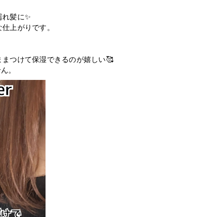
濡れ髪に✨
な仕上がりです。
まつけて保湿できるのが嬉しい🥰
せん。