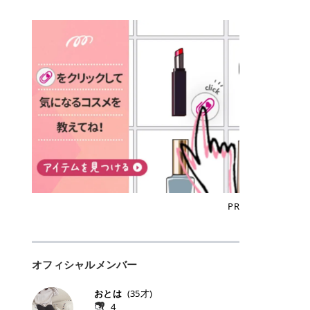
込)/5回 144,800円(税込)/5回 毛質に
Qoo10でのご購入はこちら CANMA
に触れた瞬間、ぷるんとしたジェリ
どに数分のせることで、集中保湿ケ
にぴったり。 Qoo10も、オリヤン
いでしょうか。 ズバリ、効果を実感
合わせて脱毛機を選択可能！有効期
KE むちぷるティント全色一覧 モモ
ーグロスが広がり、ふっくらボリュ
アとしても活用できます。 トナーパ
も、＠cosmeも、いつものコスメ購
するまでの期間や必要な施術回数が
限も5年と長くマイペースに通いや
｜血色感じるヌーディーピンク 桃の
ーム感のある仕上がりに✨ まるでリ
ッドの選び方 トナーパッドは、配合
入を“ちょっとお得”に変えられるの
大きな違いとして挙げられます！ 医
すい ラシャ メディオスターNeXT P
ような血色感を演出するヌーディー
フティングしたような、新しいリッ
成分やパッドの素材によって特徴が
が、トラミーリワードです✨ 今回
療脱毛は、医療機関（クリニックや
RO ジェントルYAGプロ 公式サイト
ピンク。 黄みと青みのバランスが良
プティンググロス💄 実際に使用した
異なります。 自分の肌悩みや理想の
は、トラミーリワードの特徴や活用
皮膚科など）だけで扱える高出力の
> ※医療脱毛は自由診療です。治療
く、自然になじむコーラル系カラー
方のクチコミ > 5 > プルプル > 唇に
仕上がりに合わせて選ぶことで、毎
方法、美容好きさんにおすすめな理
レーザーを使って、発毛組織にアプ
には赤み、痒み、火傷、毛嚢炎、一
です。 自然な血色感をプラスしてく
塗るPDRNグロス > > AMUSE ジェ
日のスキンケアに取り入れやすくな
由を詳しくご紹介します！ トラミー
ローチする施術といわれています。
時的な硬毛化などのリスクが伴いま
れるので、ナチュラルメイクとの相
ルフィットグロス > > ぷっくりツヤ
ります。 肌悩みに合わせて選ぶ パ
リワードとは？ 「トラミーリワー
そのため、少ない回数で永久脱毛
す。 目次▼ 1. エミナルクリニック
性抜群。 可愛らしく、多幸感のある
ツヤだけどベタっとした感じはなく
ッドの素材で選ぶ トナーパッドの使
ド」は、東証グロース上場企業であ
（※）を目指すことができます。
の魅力とは？選ばれる3つの特徴 ・
印象に仕上がります。 ワインベリー
て使いやすいですね。プランピング
い方 洗顔後すぐの清潔な肌に使用し
る株式会社アイズが運営する、安
（※永久脱毛とは一生毛が1本も生
最短6か月からの脱毛プランが選べ
｜気品をまとうローズレッド 深みの
効果で少しスーッとします。ここは
ます。 STEP1 エンボス面（凹凸
心・安全なポイントサイト機能で
えてこないという意味ではなく、ア
る！ ・全国60院以上＆21時まで営
ある青みレッド。 大人っぽく華やか
好き嫌いがあるかもしれませんが慣
面）で顔全体をやさしく拭き取りま
す。 トラミーリワードは、トラミー
メリカの基準に基づき「長期間にわ
業！ ・痛みに配慮した医療脱毛器の
な印象を与えるベリーカラーです。
れますね。 > > 分かりにくいけど、
す。 特に小鼻・あご・額など皮脂や
会員向けのポイントサービスです。
たって毛量が明らかに減少している
導入と肌トラブル対応 2. エミナル
ひと塗りで顔全体が華やかになり、
チップは片面がツルツル、片面がモ
古い角質が気になる部分は丁寧にな
対象ショップやサービスを利用する
状態が維持されること」を指しま
クリニックの口コミ・評判 3. エミ
リップを主役にしたメイクが完成。
ケモケになってます。 > > 桜グロス
じませましょう。 STEP2 パッドを
ことでポイントを獲得でき、貯まっ
す。） 一方のエステ脱毛は、出力が
ナルクリニックの全身脱毛料金プラ
クールで上品な雰囲気を演出できま
【日本限定色】：上品なピンクベー
裏返し、フラット面で顔全体をやさ
たポイントはAmazonギフト券やド
優しい機器を使うため痛みが少ない
ン ・全身脱毛の基本コースと料金
す。 フィグピューレ｜色っぽさと上
ジュ > > すももパールグロス【日本
PR
しく押さえながら化粧水をなじませ
ットマネーなどに交換できます。 普
のがメリットですが、毛根を破壊す
・追加費用がかからないシステム ・
品さを叶える赤みローズ 赤みとくす
限定色】：微細なラメがきらめく血
ます。 STEP3 その後は美容液・乳
段のネットショッピングを活用しな
ることはできないので一時的な減毛
支払い方法｜決済方法と医療ローン
みをほどよく含んだローズカラー。
色がよく見えるピンク。 > > どちら
液・クリームなど、普段どおりのス
がらポイントを貯められるため、ポ
にとどまります。結果的に、何度も
の活用も！ 4. エミナルクリニック
ニュートラルな発色で、肌色を選び
も上品で使いやすい色ですね。すも
キンケアを行います。 乾燥が気にな
イ活初心者でも始めやすいのが魅力
通う必要が出てくることが多くなり
の熱破壊式の脱毛機 5. エミナルク
にくい万能カラーです。 派手すぎず
もパールグロスの方がラメが入って
る部分には2〜5分程度のせて部分用
です✨ トラミーリワードの特徴 普
ます。 なお、医療脱毛は保険がきか
リニックのお得な割引・キャンペー
オフィシャルメンバー
落ち着いた印象に仕上がり、オン・
いるので華やかそうに見えるけど、
パックとして使用するのもおすすめ
段よく使っているコスメ通販サイト
ない自由診療なので、クリニックに
ン制度 ・学生プラン｜学生証の提示
オフ問わず使いやすいカラー。 きれ
付けてみると落ち着いた色ですね。
です。 おすすめトナーパッド7選 こ
を、トラミーリワード経由にするだ
よって料金設定が自由に決められて
で割引 ・ペア限定プラン｜家族や友
いめメイクにもカジュアルメイクに
> > スキンケア成分が配合されてい
おとは
(
35
才)
こからは、保湿ケアや肌荒れケア、
けでポイントが貯まるのが大きな魅
います。だからこそ、しっかり比較
人と一緒にスタートできる ・他社か
もマッチします。 ラズベリーケーキ
て保湿もしっかりしてくれます。最
4
毛穴ケアなど目的別におすすめのト
力です✨ 例えば、、、 ・メガ割の
して選ぶことが大切なのです。 医療