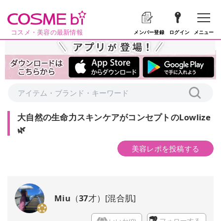
コスメ・美容の最新情報
メニュー
メンバー登録
ログイン
大自然の生命力スキンケアがコンセプトのLowlize
🌿
美容レポを投稿する
Miu
（
37
才）
[
混合肌
]