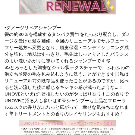
▪️ダメージリペアシャンプー
髪の約80％を構成するタンパク質*1をたっぷり配合し、ダメ
ージを受けた髪を補修。今回のリニューアルでサルフェート
フリー処方へ変更となり、頭皮保湿・コンディショニング成
分を強化！地肌はすっきり、毛先はしっとりとしたバランス
のよい洗いあがりに導いてくれるシャンプーです🫧
✍️とろっとした濃密なジェル状テクスチャーで、ふわふわの
泡立ち🫧髪の毛を包み込むように洗うことができます◎私は
リニューアル前の既存品を使ったことがあるのですが、比べ
ると洗い流した後に感じるキシキシ感が減ったような…！
UNOVEといえば1番推したいのがやっぱり香り！この香りで
UNOVEに沼る人も多いはず💡シャンプーも上品なフローラ
ルムスクの香りがふわっと広がって、幸せな気持ちになれま
す💐トリートメントとの香りのレイヤリングもおすすめ！