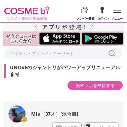
コスメ・美容の最新情報
メニュー
メンバー登録
ログイン
UNOVEのシャントリがパワーアップリニューアル
🧴🫧
美容レポを投稿する
Miu
（
37
才）
[
混合肌
]