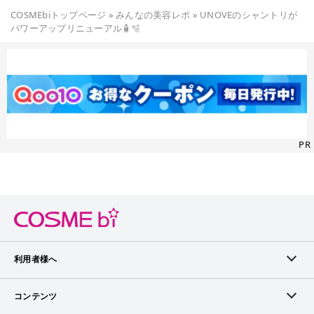
COSMEbiトップページ
»
みんなの美容レポ
»
UNOVEのシャントリが
パワーアップリニューアル🧴🫧
PR
利用者様へ
メンバーログイン
コンテンツ