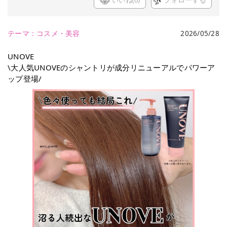
いいね(
0
)
フォローする
テーマ：
コスメ・美容
2026/05/28
UNOVE
\大人気UNOVEのシャントリが成分リニューアルでパワーア
ップ登場/