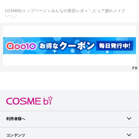
COSMEbiトップページ
»
みんなの美容レポ
»
⋱ピュア盛れメイク
ˊᵕˋ♡⋰
PR
利用者様へ
メンバーログイン
コンテンツ