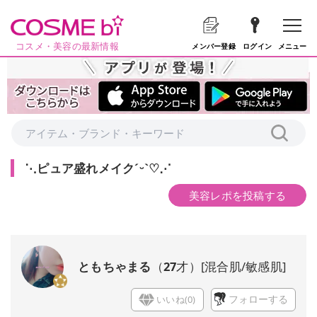
コスメ・美容の最新情報
メニュー
メンバー登録
ログイン
⋱ピュア盛れメイクˊᵕˋ♡⋰
美容レポを投稿する
ともちゃまる
（
27
才）
[
混合肌/敏感肌
]
いいね(
0
)
フォローする