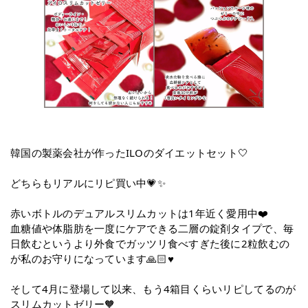
韓国の製薬会社が作ったILOのダイエットセット🤍
どちらもリアルにリピ買い中💗✨
赤いボトルのデュアルスリムカットは1年近く愛用中❤️
血糖値や体脂肪を一度にケアできる二層の錠剤タイプで、毎
日飲むというより外食でガッツリ食べすぎた後に2粒飲むの
が私のお守りになっています🙏🏻♥️
そして4月に登場して以来、もう4箱目くらいリピしてるのが
スリムカットゼリー🧡