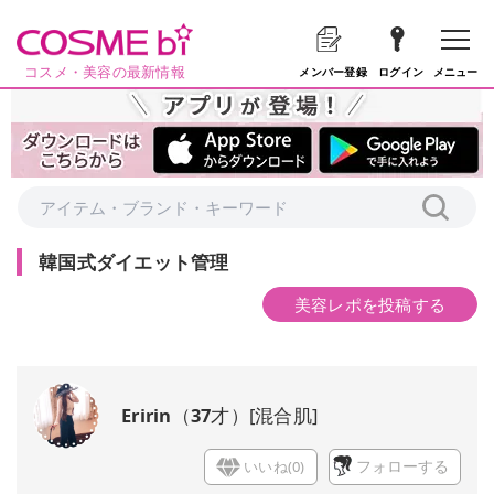
コスメ・美容の最新情報
メニュー
メンバー登録
ログイン
韓国式ダイエット管理
美容レポを投稿する
Eririn
（
37
才）
[
混合肌
]
いいね(
0
)
フォローする