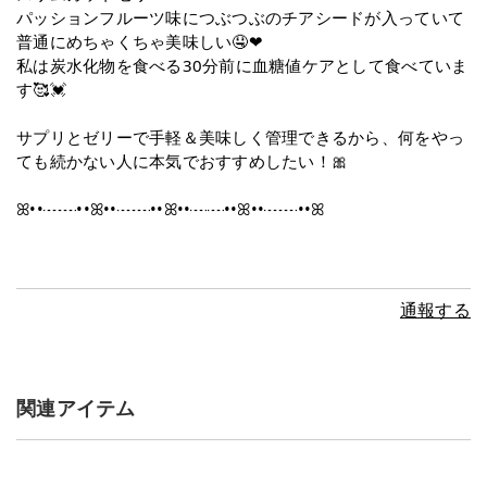
パッションフルーツ味につぶつぶのチアシードが入っていて
普通にめちゃくちゃ美味しい🤤❤
私は炭水化物を食べる30分前に血糖値ケアとして食べていま
す🥰💓
サプリとゼリーで手軽＆美味しく管理できるから、何をやっ
ても続かない人に本気でおすすめしたい！🎀
ꕤ••┈┈••ꕤ••┈┈••ꕤ••┈┈••ꕤ••┈┈••ꕤ
通報する
関連アイテム