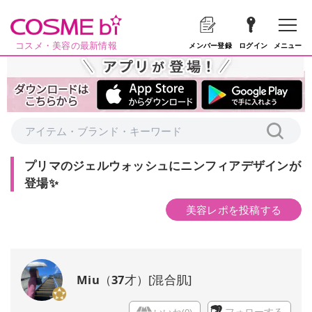
コスメ・美容の最新情報
メニュー
メンバー登録
ログイン
プリマのジェルウォッシュにニンフィアデザインが
登場✨
美容レポを投稿する
Miu
（
37
才）
[
混合肌
]