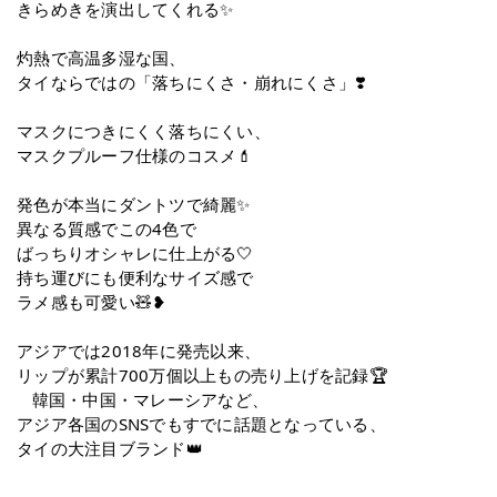
きらめきを演出してくれる✨
灼熱で高温多湿な国、
タイならではの「落ちにくさ・崩れにくさ」❣️
マスクにつきにくく落ちにくい、
マスクプルーフ仕様のコスメ💄
発色が本当にダントツで綺麗✨
異なる質感でこの4色で
ばっちりオシャレに仕上がる🤍
持ち運びにも便利なサイズ感で
ラメ感も可愛い🧸❥
アジアでは2018年に発売以来、
リップが累計700万個以上もの売り上げを記録🏆
韓国・中国・マレーシアなど、
アジア各国のSNSでもすでに話題となっている、
タイの大注目ブランド👑