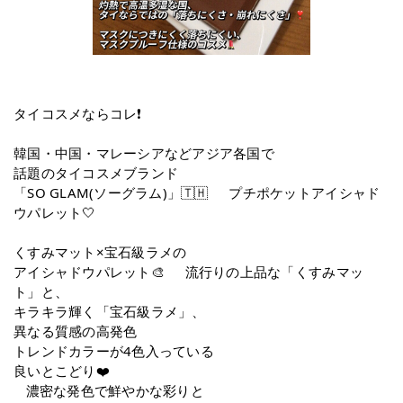
タイコスメならコレ❗️
韓国・中国・マレーシアなどアジア各国で
話題のタイコスメブランド
「SO GLAM(ソーグラム)」🇹🇭 プチポケットアイシャド
ウパレット🤍
くすみマット×宝石級ラメの
アイシャドウパレット🎨 流行りの上品な「くすみマッ
ト」と、
キラキラ輝く「宝石級ラメ」、
異なる質感の高発色
トレンドカラーが4色入っている
良いとこどり❤️
濃密な発色で鮮やかな彩りと