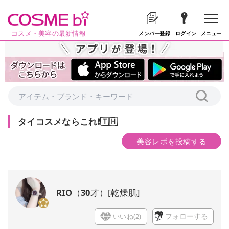
コスメ・美容の最新情報
メニュー
メンバー登録
ログイン
タイコスメならこれ❗️🇹🇭
美容レポを投稿する
RIO
（
30
才）
[
乾燥肌
]
いいね(
2
)
フォローする