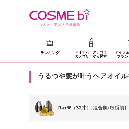
コスメ・美容の最新情報
アイテム・クチコミ
アイテ
ランキング
カテゴリーから探す
ブラン
うるつや髪が叶うヘアオイル
R-n💜
（
32
才）
[
混合肌/敏感肌
]