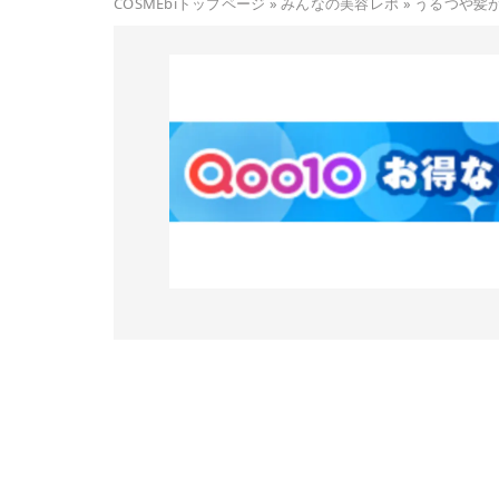
COSMEbiトップページ
»
みんなの美容レポ
»
うるつや髪