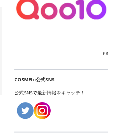
こからは、東京で人気のフレイアク
カリしたくありませんよね。エミナ
ント おすすめパーソナルカラー 02
> あんずのほのかに甘い香りがしま
るカーミングケアパッド」 ツボクサ
OFFクーポンなどを使って、SNSで
リニック・レジーナクリニック・エ
ルクリニックなら、最短1ヶ月ペー
モモ イエベ春・ブルベ夏 03 ワイン
すが > 強くないのでいつでも使える
エキス（保湿成分）配合で、肌荒れ
バズっている美容液やパック、限定
ミナルクリニック・リゼクリニック
スで通えるため、最短6ヶ月の全身
ベリー ブルベ冬 05 フィグピューレ
印象です > > 1本持っていると髪だ
や赤みが気になる肌をやさしく整え
の豪華キットをどこよりもお得にゲ
の4院について、おすすめのポイン
脱毛プランを選ぶことができます！
ブルベ夏・イエベ春 06 ラズベリー
けではなくボディやネイルケアにも
る低刺激設計のトナーパッドです。
ットできます✨ 豊富でリアルな口コ
トを詳しくご紹介します！ フレイア
（※予約状況や脱毛効果の個人差に
ケーキ ブルベ夏・ブルベ冬 07 フル
使えるのも◎ > > 引用元:コスメビ
アイテム詳細を見るQoo10での購入
ミや、ブランド公式ショップの出店
クリニック：選べるプランと女子に
よっては、6ヵ月で完了しない場合
ーツオレ イエベ春 40th ストロベリ
アイテム詳細を見るAmazonでのご
はこちら 4. SKINFOOD キャロット
も充実しているため、新作チェック
優しい手厚いサポート♡ ※満足度9
もあります）。 さらに、連続照射が
ーボンボン ブルベ夏 アイテム詳細
購入はこちら 2026年上半期 総合3
カロテン カーミングウォーターパッ
からリピート買いまで、美容マニア
6% 集計機関・アンケート内容：社
できる医療脱毛器を使っているた
を見るQoo10でのご購入はこちら
位 MAJOLICA MAJORCA（マジョリ
ド 「ゆらぎがちな肌をやさしく整え
の「欲しい」がすべて詰まったお買
内・施術済みフレイア顧客向けのア
め、全身の施術でも1回約60分で終
迷ったらこのカラーがおすすめ！ ナ
カ マジョルカ）「シャドーカスタマ
る植物由来カーミングケア」 βカロ
い物天国です。 Qoo10はこちら @C
ンケート 対象期間：2024/12/11～2
わります。 全国60院以上＆21時ま
PR
チュラルメイクなら「02 モモ」 自
イズ」 👑「シャドーカスタマイズ」
テンを含むにんじん由来成分で、乾
OSME アットコスメ（@cosme）
025/5/15 アンケート数:12606 フレ
で営業！ お仕事や学校の帰りにサク
然な血色感を演出できる万能カラ
の特徴 まばゆく発色フォルム整形シ
燥や外的刺激で不安定になりやすい
は、日本の美容マニアなら誰もが一
イアクリニックは、都内に新宿や渋
ッと寄りたい！という方にもエミナ
ー。 オフィスメイクなら「40th ス
ャドウ✨ 吸いこまれそうな奥行きの
肌をやさしく整えます。軽やかな使
度はお世話になる日本最大級の化粧
谷、銀座など7院があり、どこも駅
ルは強い味方。北海道から沖縄まで
トロベリーボンボン」 上品で落ち着
ある目もとをかなえる、フォルム整
用感も特長です。 アイテム詳細を見
品クチコミサイトです✨ 一番の魅力
から近くてアクセス抜群。平日は夜
全国に60院以上を展開しており、ど
いた印象に仕上がります。 毎日使い
形パウダーシャドウ。ひと塗りでま
るQoo10での購入はこちら 5. ANU
は、2,000万件を超える圧倒的なボ
COSMEbi公式SNS
21時まで開いているので、お仕事や
こも駅チカの好立地なんです。しか
やすい万能カラーなら「05 フィグ
ばゆく発色し、光の効果で目もとが
A 8ヒアルロン酸カテキンカーミン
リュームのリアルなクチコミ検索機
学校帰りにも通いやすいクリニック
も夜21時まで開いているので、忙し
ピューレ」 シーンを選ばず使える人
立体的に生まれ変わります。 実際に
グパッド 「うるおいを与えながら肌
能にあります。 自分の年齢や肌質
です。 ♡クイックプラン 時間をか
い毎日でも無理なく予定に組み込め
公式SNSで最新情報をキャッチ！
気カラーです。 韓国メイク・透明感
使用した方のクチコミ > 5 > 鮮やか
のキメを整えるバランスケアパッ
（乾燥肌・敏感肌など）、あるいは
けてしっかり脱毛。割引制度や保証
ます（※店舗によって診察時間は異
重視なら「06 ラズベリーケーキ」
発色✨ 吸い込まれそうな奥行きのあ
ド」 カテキン*1配合の極薄パッド
「毛穴」「美白」といった肌の悩み
サービスは充実！ 全身＋VIO 52,80
なります）。 そして嬉しいのが、施
青みピンクが透明感を引き立てま
る目もとを作れるアイシャドウ♡ >
で、肌にうるおいを与えながらキメ
に合わせてクチコミを絞り込めるた
0円(税込) 5回コース 所要時間が60
術室がカーテン仕切りではなくドア
す。 イエベ春なら「07 フルーツオ
パウダータイプなのに粉っぽさがな
を整え、すこやかな肌状態へ導くデ
め、自分に本当に合うコスメを失敗
分で完了 全身＋VIO＋顔 94,600円
付きの完全個室になっていること！
レ」 やわらかく可愛らしい印象に仕
くぴたっと密着♡発色が良くて煌め
イリーケアアイテムです。 *1 チャ
せずに見つけられる美容の羅針盤と
(税込) 5回コース 36箇所の脱毛が可
女性専用のプライベート空間なの
上がります。 よくある質問💡 色持
くパールが美しい✨ > 単色でも綺麗
カテキン（整肌成分） アイテム詳細
して絶大な信頼を得ています。 さら
能 ♡安心プラン １回、５回コー
で、周りの目を気にせずリラックス
ちはいい？ むちぷるティントはティ
にグラデーションを作れて簡単に立
を見るQoo10での購入はこちら 6.
に、年に数回発表される「ベストコ
ス、８回コースがあり、コース終了
して施術を受けられます。 痛みに配
ント処方のため、塗布後は色が定着
体感を出せます✨ > > カラーの名前
MEDIHEAL PDRNリフティングパッ
スメアワード（ベスコス）」は、日
後の追加照射の料金も設定していま
慮した医療脱毛器の導入と肌トラブ
しやすく、飲み物を飲んだあとでも
がまた可愛い💕 > PK321 ひとひら
ド 「ハリ感を意識したケアで肌をな
本の美容トレンドを大きく左右する