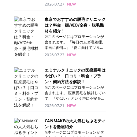
ナーパッド」は、化粧水や美容液を
2026.07.27
NEW
たっぷり含ませた丸型のコットンパ
ッド状のスキンケアアイテムです。
トナーパッドは洗顔後に肌をやさし
東京でおすすめの脱毛クリニック
く拭き取ることで、古い角質や余分
は？料金・顔/VIO/全身・脱毛機
な皮脂汚れをオフしながら、うるお
材を紹介！
いを与えられるのが特徴✨ さらに、
※このページにはプロモーションが
気になる部分には数分のせて部分用
含まれます。 「毎日のムダ毛処理、
パックとしても使用できるため、1
本当に面倒…」「夏に向けてツルツ
枚で「拭き取り」と「保湿ケア」の
ル肌になりたい！」 そう思って東京
2026.07.23
NEW
両方を叶えられます。 韓国コスメブ
で医療脱毛を探し始めても、クリニ
ランドを中心に人気を集めていまし
ックがたくさんありすぎてどこを選
たが、現在では日本でも定番のスキ
べばいいの？と迷ってしまいますよ
エミナルクリニックの医療脱毛は
ンケアアイテムとして幅広い世代に
ね。 この記事では、医療脱毛の基本
やばい？｜口コミ・料金・プラ
愛用されています。 トナーパッドの
から、東京で特に通いやすいフレイ
ン・契約方法を解説！
特徴 トナーパッドと拭き取り化粧水
アクリニック・レジーナクリニッ
※このページにはプロモーションが
の違い 「トナーパッド」と「拭き取
ク・エミナルクリニック・リゼクリ
含まれます。 医療脱毛を検討してい
り化粧水」はどちらも洗顔後に使用
ニックの4院について、分かりやす
て、「やばい」という声に不安を抱
するスキンケアアイテムですが、使
く解説します。 自分にぴったりのク
える方も多いのではないでしょう
2026.07.21
NEW
い方や特徴に違いがあります。 トナ
リニックを見つけて、面倒な自己処
か。 この記事では、エミナルクリニ
ーパッドは、化粧水があらかじめパ
理から卒業しちゃいましょう♪ クリ
ックの全身脱毛プランの詳しい料金
ッドに含まれているため、コットン
ニック 全身＋VIO 全身＋VIO＋顔 特
体系をはじめ、学生や友人同士でお
CANMAKEの大人気むちぷるティ
を用意する手間がなく、忙しい朝で
徴 脱毛器 詳細 フレイアクリニック
得になる割引キャンペーン、無料カ
ントを徹底紹介
もサッと使えるのが魅力です。 ま
52,800円(税込)/5回 94,600円(税
ウンセリングから施術までの具体的
※本ページにはプロモーションが含
た、保湿成分を豊富に配合した商品
込)/5回 肌への負担に配慮しなが
なステップを分かりやすく解説しま