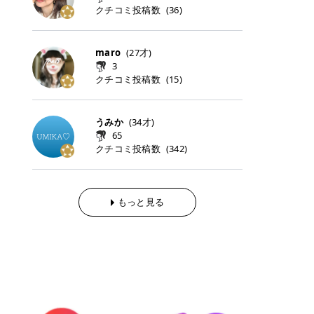
らの「のりかえ」や「お友だち紹
｜甘く可愛いモーヴピンク 鮮やかな
近、乾燥していた唇がプルンと見え
クチコミ投稿数
ナーパッドをご紹介します。 毎日使
タイミングで利用することが多いQ
(
36
)
脱毛の「熱破壊式」と「蓄熱式」と
介」も！ 6. 予約から脱毛施術まで
青みを感じるラズベリーピンク。 フ
てうれちい！ > > 引用元:コスメビ
いやすいトナーパッドから、スペシ
oo10 ・口コミを見ながら購入する
は？ 医療脱毛のレーザー機器には、
のステップ ・無料カウンセリングの
ェミニンな雰囲気を演出できる可愛
アイテム詳細を見るQoo10でのご購
ャルケアにぴったりなトナーパッド
＠cosme ・韓国コスメをチェック
大きく分けて「熱破壊式」と「蓄熱
予約方法 ・カウンセリング当日の持
らしいカラーです。 透明感を引き立
入はこちら 2026年上半期 総合2位
まで厳選しました。 1. MEDICUBE
する際によく見るOLIVE YOUNG GL
式」の2種類があり、それぞれ得意
maro
(
27
才)
ち物 ・医師の問診とプラン提案 ・
てながら、甘さのある印象に。 韓国
柳屋（ヤナギヤ）「柳屋 あんず
PDRNピンクコラーゲンゲルトナー
OBAL など、すでに使い慣れている
な毛質が違います。 * 熱破壊式 高
施術当日の流れと次回予約の取り方
3
メイクやピンクメイクとも相性抜群
油」 👑「柳屋 あんず油」の特徴 1
パッド 「うるおいとハリ感をサポー
サイトが対象になっている場合も多
出力のレーザーをバチッ！と当て
7. 店舗一覧と美容医療メニュー ・
クチコミ投稿数
(
15
)
です。 フルーツオレ｜ピュア感あふ
00％植物由来の「柳屋 あんず油」
トし、なめらかな肌へ導く高密着ゲ
く、お買い物の内容や流れを変える
て、毛根の発毛組織に向けてレーザ
全国60院以上！エミナルクリニック
れるミルキーコーラル 白みを含んだ
フワッと香りさらっとまとまり、ツ
ルパッド」 PDRNやコラーゲン成分
必要はありません。 「どうせ買う予
ーを照射します。ワキやVIOのよう
の店舗一覧 ・脱毛だけじゃない！美
ミルキーなコーラルカラー。 やさし
ヤのある美しい髪に導きます。 ヘア
を配合し、乾燥やハリ不足が気にな
定だったコスメ」をトラミーリワー
な、太くて濃い毛にも使用が可能で
容医療メニュー 8. まとめ ｜エミナ
くふんわり発色し、粘膜リップのよ
だけでなく、ボディケア・ネイルケ
うみか
(
34
才)
る肌をしっとり整えるゲルタイプの
ドを経由するだけで、ポイントも一
す！その分、輪ゴムで弾かれたよう
ルクリニックの魅力とは？選ばれる
うな仕上がりになります。 柔らかく
アなど幅広く保湿ケア。 実際に使用
65
トナーパッド。密着力が高く、スキ
緒に受け取れる、そんな手軽さがあ
な強い痛みを感じやすい傾向があり
3つの特徴 ※1 開業2019年3月20日
可愛らしい印象になり、毎日使いた
した方のクチコミ > 5 > 1本あると
クチコミ投稿数
ンケアの土台ケアとして取り入れや
ります✨ またトラミーリワードに
(
342
)
ます。 * 蓄熱式 低出力のレーザー
～2026年6月30日時点(医療脱毛、
くなるナチュラルカラー。 スクール
便利なオイル😊 > 柳屋 あんず油 >
すいアイテムです。 アイテム詳細を
は、以下のような特徴があります！
を連続で当てて、毛の成長をコント
ハイフ、ダーマペン、美容点滴、医
メイクやオフィスメイクにもおすす
> ──────────── > > 100%植
見るQoo10での購入はこちら 2. BIO
・1ポイント＝1円でわかりやすい
ロールする部分（バルジ領域）にじ
療ダイエットなど) 「早く綺麗にな
めです。 40TH ストロベリーボンボ
物由来のオイル > > 白髪染めで傷ん
DANCE コラーゲンゲルトナーパッ
・選べるe-GIFT・Amazonギフト
わじわ熱を伝える方式です。急激な
りたいけど、痛いのはイヤだし、通
ン｜上品なピンクベージュ 黄みを抑
でいてパサついているので > オイル
ド 「うるおいを与えながら肌をやわ
券・ドットマネーなどに交換できる
熱さを感じにくく、痛みや肌への負
もっと見る
う時間もない…」医療脱毛にそんな
えたクリーミーなピンクベージュ。
は必需品です > > 少しとろみがある
らかく整える保湿ケアパッド」 ゲル
・トラミー会員なら無料で利用でき
担を抑えやすいのが嬉しいポイン
ハードルを感じていませんか？エミ
ほんのり青みを感じる絶妙なカラー
ものの、さらっと軽めのオイル > >
素材ならではの高密着設計で、肌に
る ・ポイ活初心者でも始めやすい
ト。顔や背中などの産毛や細い毛に
ナルクリニックは、そんな私たちの
で、自然な血色感を演出します。 肌
ベタつかなくて髪につけるとサラサ
うるおいを与えながらやさしく整え
編集部が厳選！トラミーリワードお
向いています。 最近は、この両方を
ワガママを叶えてくれるクリニック
になじみながらも、唇をふんわり明
ラでツヤが出ます✨ > > ドライヤー
る保湿特化型トナーパッド。乾燥し
すすめ3選 QOO10 Qoo10（キュー
使い分けられる優秀な脱毛機を導入
なんです！多くの女性から選ばれて
るく見せてくれるカラー。 オフィス
前とドライヤー後に使っていますが
やすい肌をふっくらとした印象に導
テン）は、話題の韓国コスメや最新
しているクリニックも増えているの
いる3つの魅力をご紹介します。 最
メイクやナチュラルメイクにもぴっ
> 髪がペタッとならなくて気に入っ
きます。 アイテム詳細を見るQoo1
のトレンドスキンケアがいち早く、
で、自分の毛質に合わせてお任せで
短6か月からの脱毛プランが選べ
たりです。 アイテム詳細を見るQoo
てます😊 > > ワンタッチキャップな
0での購入はこちら 3. SKIN1004 セ
驚きの価格で手に入る大人気の通販
きることが多いですよ。 ｜東京でお
る！ 「せっかく脱毛を始めたのに、
10でのご購入はこちら イエベ・ブ
ので開けやすく > 1滴ずつ出るので
ンテラ クイックカーミングパッド
サイトです！ 特に年4回開催される
すすめの医療脱毛クリニック4選 こ
次の予約が数ヶ月先…」なんてガッ
ルベ別おすすめカラー むちぷるティ
量を調節しやすく使いやすいです >
「ゆらぎやすい肌をすこやかに整え
ビッグセール「メガ割」では、20%