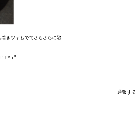
着きツヤもでてさらさらに🥰
 ) ⁾⁾
通報す