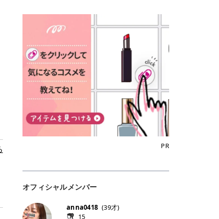
込)/5回 144,800円(税込)/5回 毛質に
Qoo10でのご購入はこちら CANMA
に触れた瞬間、ぷるんとしたジェリ
どに数分のせることで、集中保湿ケ
にぴったり。 Qoo10も、オリヤン
いでしょうか。 ズバリ、効果を実感
合わせて脱毛機を選択可能！有効期
KE むちぷるティント全色一覧 モモ
ーグロスが広がり、ふっくらボリュ
アとしても活用できます。 トナーパ
も、＠cosmeも、いつものコスメ購
するまでの期間や必要な施術回数が
限も5年と長くマイペースに通いや
｜血色感じるヌーディーピンク 桃の
ーム感のある仕上がりに✨ まるでリ
ッドの選び方 トナーパッドは、配合
入を“ちょっとお得”に変えられるの
大きな違いとして挙げられます！ 医
すい ラシャ メディオスターNeXT P
ような血色感を演出するヌーディー
フティングしたような、新しいリッ
成分やパッドの素材によって特徴が
が、トラミーリワードです✨ 今回
療脱毛は、医療機関（クリニックや
RO ジェントルYAGプロ 公式サイト
ピンク。 黄みと青みのバランスが良
プティンググロス💄 実際に使用した
異なります。 自分の肌悩みや理想の
は、トラミーリワードの特徴や活用
皮膚科など）だけで扱える高出力の
> ※医療脱毛は自由診療です。治療
く、自然になじむコーラル系カラー
方のクチコミ > 5 > プルプル > 唇に
仕上がりに合わせて選ぶことで、毎
方法、美容好きさんにおすすめな理
レーザーを使って、発毛組織にアプ
には赤み、痒み、火傷、毛嚢炎、一
です。 自然な血色感をプラスしてく
塗るPDRNグロス > > AMUSE ジェ
日のスキンケアに取り入れやすくな
由を詳しくご紹介します！ トラミー
ローチする施術といわれています。
時的な硬毛化などのリスクが伴いま
れるので、ナチュラルメイクとの相
ルフィットグロス > > ぷっくりツヤ
ります。 肌悩みに合わせて選ぶ パ
リワードとは？ 「トラミーリワー
そのため、少ない回数で永久脱毛
す。 目次▼ 1. エミナルクリニック
性抜群。 可愛らしく、多幸感のある
ツヤだけどベタっとした感じはなく
ッドの素材で選ぶ トナーパッドの使
ド」は、東証グロース上場企業であ
（※）を目指すことができます。
の魅力とは？選ばれる3つの特徴 ・
印象に仕上がります。 ワインベリー
て使いやすいですね。プランピング
い方 洗顔後すぐの清潔な肌に使用し
る株式会社アイズが運営する、安
（※永久脱毛とは一生毛が1本も生
最短6か月からの脱毛プランが選べ
｜気品をまとうローズレッド 深みの
効果で少しスーッとします。ここは
ます。 STEP1 エンボス面（凹凸
心・安全なポイントサイト機能で
えてこないという意味ではなく、ア
る！ ・全国60院以上＆21時まで営
ある青みレッド。 大人っぽく華やか
好き嫌いがあるかもしれませんが慣
面）で顔全体をやさしく拭き取りま
す。 トラミーリワードは、トラミー
メリカの基準に基づき「長期間にわ
業！ ・痛みに配慮した医療脱毛器の
な印象を与えるベリーカラーです。
れますね。 > > 分かりにくいけど、
す。 特に小鼻・あご・額など皮脂や
会員向けのポイントサービスです。
たって毛量が明らかに減少している
導入と肌トラブル対応 2. エミナル
ひと塗りで顔全体が華やかになり、
チップは片面がツルツル、片面がモ
古い角質が気になる部分は丁寧にな
対象ショップやサービスを利用する
状態が維持されること」を指しま
クリニックの口コミ・評判 3. エミ
リップを主役にしたメイクが完成。
ケモケになってます。 > > 桜グロス
じませましょう。 STEP2 パッドを
ことでポイントを獲得でき、貯まっ
す。） 一方のエステ脱毛は、出力が
ナルクリニックの全身脱毛料金プラ
クールで上品な雰囲気を演出できま
【日本限定色】：上品なピンクベー
裏返し、フラット面で顔全体をやさ
たポイントはAmazonギフト券やド
優しい機器を使うため痛みが少ない
ン ・全身脱毛の基本コースと料金
す。 フィグピューレ｜色っぽさと上
ジュ > > すももパールグロス【日本
PR
しく押さえながら化粧水をなじませ
ットマネーなどに交換できます。 普
る
のがメリットですが、毛根を破壊す
・追加費用がかからないシステム ・
品さを叶える赤みローズ 赤みとくす
限定色】：微細なラメがきらめく血
ます。 STEP3 その後は美容液・乳
段のネットショッピングを活用しな
ることはできないので一時的な減毛
支払い方法｜決済方法と医療ローン
みをほどよく含んだローズカラー。
色がよく見えるピンク。 > > どちら
液・クリームなど、普段どおりのス
がらポイントを貯められるため、ポ
にとどまります。結果的に、何度も
の活用も！ 4. エミナルクリニック
ニュートラルな発色で、肌色を選び
も上品で使いやすい色ですね。すも
キンケアを行います。 乾燥が気にな
イ活初心者でも始めやすいのが魅力
通う必要が出てくることが多くなり
の熱破壊式の脱毛機 5. エミナルク
にくい万能カラーです。 派手すぎず
もパールグロスの方がラメが入って
る部分には2〜5分程度のせて部分用
です✨ トラミーリワードの特徴 普
ます。 なお、医療脱毛は保険がきか
リニックのお得な割引・キャンペー
オフィシャルメンバー
落ち着いた印象に仕上がり、オン・
いるので華やかそうに見えるけど、
パックとして使用するのもおすすめ
段よく使っているコスメ通販サイト
ない自由診療なので、クリニックに
ン制度 ・学生プラン｜学生証の提示
オフ問わず使いやすいカラー。 きれ
付けてみると落ち着いた色ですね。
です。 おすすめトナーパッド7選 こ
を、トラミーリワード経由にするだ
よって料金設定が自由に決められて
で割引 ・ペア限定プラン｜家族や友
いめメイクにもカジュアルメイクに
> > スキンケア成分が配合されてい
anna0418
(
39
才)
こからは、保湿ケアや肌荒れケア、
けでポイントが貯まるのが大きな魅
います。だからこそ、しっかり比較
人と一緒にスタートできる ・他社か
もマッチします。 ラズベリーケーキ
て保湿もしっかりしてくれます。最
15
毛穴ケアなど目的別におすすめのト
力です✨ 例えば、、、 ・メガ割の
して選ぶことが大切なのです。 医療