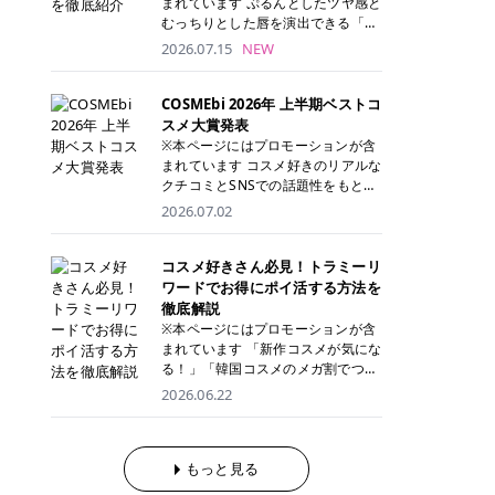
まれています ぷるんとしたツヤ感と
が多く、拭き取り後にそのまま部分
ら、コストパフォーマンスも重視し
す。 これから手軽に全身医療脱毛を
むっちりとした唇を演出できる「C
用パックとして使えるトナーパッド
たい方に！ メディオスターモノリス
始めたいと考えている方は、ぜひ最
ANMAKE（キャンメイク）むちぷる
2026.07.15
NEW
も増えています。 一方、拭き取り化
メディオスターNeXT PRO 公式サイ
後までチェックして、ご自身にぴっ
ティント」。 ティントならではの色
粧水は液体タイプのため、コットン
ト> レジーナクリニック 52,800円
たりのクリニック選びの参考にして
持ちに加え、プランパー効果※と保
に含ませて使用します。 使用量を調
(税込)/5回 99,000円(税込)/5回 ジェ
ください！ クリニック 全身＋VIO
湿ケアも叶えられることから、SNS
COSMEbi 2026年 上半期ベストコ
整しやすく、お気に入りの化粧水を
ントルシリーズを選べるため、脱毛
全身＋VIO＋顔 特徴 脱毛器 詳細 フ
でも話題の人気リップです。 「自分
スメ大賞発表
使いたい方やコストを抑えて続けた
機にこだわりたい方におすすめ！ ジ
レイアクリニック 52,800円(税込)/5
にはどのカラーが似合う？」「イエ
※本ページにはプロモーションが含
い方にもおすすめです。 トナーパッ
ェントルマックスプロ ジェントルマ
回 94,600円(税込)/5回 肌への負担
ベ・ブルベ別のおすすめは？」と気
まれています コスメ好きのリアルな
ドのメリット トナーパッドは、角質
ックスプロプラス ジェントルレーズ
に配慮しながら、コストパフォーマ
になっている方も多いのではないで
クチコミとSNSでの話題性をもとに
ケア・保湿ケア・部分用パックまで
プロ ソプラノチタニウム 公式サイ
ンスも重視したい方に！ メディオス
しょうか。 今回は6色のスウォッチ
選出された、COSMEbi 2026年上半
1枚で行える便利なスキンケアアイ
2026.07.02
ト> エミナルクリニック 49,500円
ターモノリス メディオスターNeXT
とともにご紹介！それぞれの色味や
期のベストコスメが決定！ 話題性・
テムです。 ここでは、トナーパッド
(税込)/6回 93,500円(税込)/6回 エミ
PRO 公式サイト> レジーナクリニッ
おすすめのパーソナルカラー、どん
使用感・仕上がりすべてを兼ね備え
を取り入れるメリットをご紹介しま
ナルクリニックの始めやすい料金設
ク 52,800円(税込)/5回 99,000円(税
なメイクに合うのかまで詳しく解説
た名品たちを、カテゴリ別にご紹介
コスメ好きさん必見！トラミーリ
す。 古い角質や皮脂汚れをやさしく
定！月々払いも安くて通いやすい ク
込)/5回 ジェントルシリーズを選べ
します✨ ※メイクアップ効果による
します。 本記事では、2025年11月
ワードでお得にポイ活する方法を
オフ トナーパッドを使用すること
リスタルプロ 公式サイト> リゼクリ
るため、脱毛機にこだわりたい方に
CANMAKE むちぷるティントとは？
～2026年4月までの半年間におい
徹底解説
で、洗顔だけでは落としきれない古
ニック 109,800円(税込)/5回 144,80
おすすめ！ ジェントルマックスプロ
CANMAKE むちぷるティントは、テ
て、COSMEbi内でのクチコミとSN
い角質や余分な皮脂汚れをやさしく
※本ページにはプロモーションが含
0円(税込)/5回 毛質に合わせて脱毛
ジェントルマックスプロプラス ジェ
ィント・プランパー・保湿ケアを1
Sでの話題性を元に選出されたコス
拭き取り、なめらかな肌へ整えま
まれています 「新作コスメが気にな
機を選択可能！有効期限も5年と長
ントルレーズプロ ソプラノチタニウ
本で叶えるリップです。 するすると
メやスキンケアなどの化粧品を「総
す。 保湿ケアまで1枚でできる 保湿
る！」「韓国コスメのメガ割でつい
くマイペースに通いやすい ラシャ
ム 公式サイト> エミナルクリニック
塗れるなめらかなテクスチャーで、
合」「デパコス」「プチプラ」「韓
成分を配合したトナーパッドなら、
買いすぎてしまう……」 そんな美容
メディオスターNeXT PRO ジェント
2026.06.22
49,500円(税込)/6回 93,500円(税
縦ジワをカバーしながら、むっちり
国コスメ」に分けて1位～3位までを
肌へうるおいを与えながらスキンケ
好きさんにおすすめなのが「トラミ
ルYAGプロ 公式サイト> ｜そもそも
込)/6回 エミナルクリニックの始め
としたツヤのある唇を演出します。
ランキング形式で発表！ 2026年上
アできるため、忙しい朝や夜の時短
ーリワード」です！ 普段のお買い物
医療脱毛って？エステ脱毛と何が違
やすい料金設定！月々払いも安くて
さらに、美容保湿成分を配合してい
半期 総合大賞 AMUSE（アミュー
ケアにもぴったりです。 部分パック
を少し工夫するだけでポイントを貯
うの？ 脱毛を考えたときに、まず悩
通いやすい クリスタルプロ 公式サ
るため、乾燥しにくくデイリー使い
ズ）「 ジェルフィットグロス」 👑
としても使える 多くのトナーパッド
められるため、コスメやスキンケア
もっと見る
むのが「医療脱毛とエステ脱毛、ど
イト> リゼクリニック 109,800円(税
にもぴったり！ アイテム詳細を見る
「ジェルフィットグロス」の特徴 唇
は、乾燥が気になる頬や額、小鼻な
にかかる費用を少しでも抑えたい方
っちがいいの？」ということではな