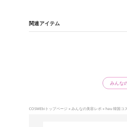
関連アイテム
みんな
COSMEbiトップページ
»
みんなの美容レポ
»
hau 韓国