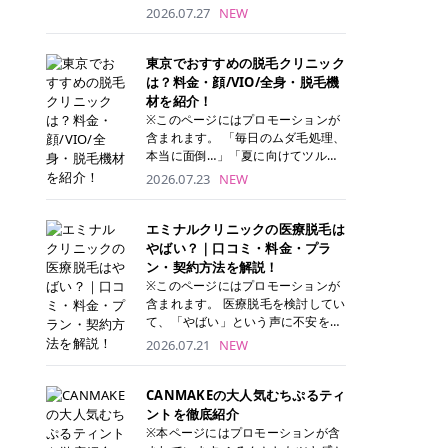
ナーパッド」は、化粧水や美容液を
2026.07.27
NEW
たっぷり含ませた丸型のコットンパ
ッド状のスキンケアアイテムです。
トナーパッドは洗顔後に肌をやさし
東京でおすすめの脱毛クリニック
く拭き取ることで、古い角質や余分
は？料金・顔/VIO/全身・脱毛機
な皮脂汚れをオフしながら、うるお
材を紹介！
いを与えられるのが特徴✨ さらに、
※このページにはプロモーションが
気になる部分には数分のせて部分用
含まれます。 「毎日のムダ毛処理、
パックとしても使用できるため、1
本当に面倒…」「夏に向けてツルツ
枚で「拭き取り」と「保湿ケア」の
ル肌になりたい！」 そう思って東京
2026.07.23
NEW
両方を叶えられます。 韓国コスメブ
で医療脱毛を探し始めても、クリニ
ランドを中心に人気を集めていまし
ックがたくさんありすぎてどこを選
たが、現在では日本でも定番のスキ
べばいいの？と迷ってしまいますよ
エミナルクリニックの医療脱毛は
ンケアアイテムとして幅広い世代に
ね。 この記事では、医療脱毛の基本
やばい？｜口コミ・料金・プラ
愛用されています。 トナーパッドの
から、東京で特に通いやすいフレイ
ン・契約方法を解説！
特徴 トナーパッドと拭き取り化粧水
アクリニック・レジーナクリニッ
※このページにはプロモーションが
の違い 「トナーパッド」と「拭き取
ク・エミナルクリニック・リゼクリ
含まれます。 医療脱毛を検討してい
り化粧水」はどちらも洗顔後に使用
ニックの4院について、分かりやす
て、「やばい」という声に不安を抱
するスキンケアアイテムですが、使
く解説します。 自分にぴったりのク
える方も多いのではないでしょう
2026.07.21
NEW
い方や特徴に違いがあります。 トナ
リニックを見つけて、面倒な自己処
か。 この記事では、エミナルクリニ
ーパッドは、化粧水があらかじめパ
理から卒業しちゃいましょう♪ クリ
ックの全身脱毛プランの詳しい料金
ッドに含まれているため、コットン
ニック 全身＋VIO 全身＋VIO＋顔 特
体系をはじめ、学生や友人同士でお
CANMAKEの大人気むちぷるティ
を用意する手間がなく、忙しい朝で
徴 脱毛器 詳細 フレイアクリニック
得になる割引キャンペーン、無料カ
ントを徹底紹介
もサッと使えるのが魅力です。 ま
52,800円(税込)/5回 94,600円(税
ウンセリングから施術までの具体的
※本ページにはプロモーションが含
た、保湿成分を豊富に配合した商品
込)/5回 肌への負担に配慮しなが
なステップを分かりやすく解説しま