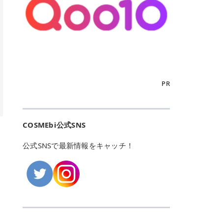
こからは、東京で人気のフレイアク
カリしたくありませんよね。エミナ
ント おすすめパーソナルカラー 02
> あんずのほのかに甘い香りがしま
るカーミングケアパッド」 ツボクサ
OFFクーポンなどを使って、SNSで
リニック・レジーナクリニック・エ
ルクリニックなら、最短1ヶ月ペー
モモ イエベ春・ブルベ夏 03 ワイン
すが > 強くないのでいつでも使える
エキス（保湿成分）配合で、肌荒れ
バズっている美容液やパック、限定
ミナルクリニック・リゼクリニック
スで通えるため、最短6ヶ月の全身
ベリー ブルベ冬 05 フィグピューレ
印象です > > 1本持っていると髪だ
や赤みが気になる肌をやさしく整え
の豪華キットをどこよりもお得にゲ
の4院について、おすすめのポイン
脱毛プランを選ぶことができます！
ブルベ夏・イエベ春 06 ラズベリー
けではなくボディやネイルケアにも
る低刺激設計のトナーパッドです。
ットできます✨ 豊富でリアルな口コ
トを詳しくご紹介します！ フレイア
（※予約状況や脱毛効果の個人差に
ケーキ ブルベ夏・ブルベ冬 07 フル
使えるのも◎ > > 引用元:コスメビ
アイテム詳細を見るQoo10での購入
ミや、ブランド公式ショップの出店
クリニック：選べるプランと女子に
よっては、6ヵ月で完了しない場合
ーツオレ イエベ春 40th ストロベリ
アイテム詳細を見るAmazonでのご
はこちら 4. SKINFOOD キャロット
も充実しているため、新作チェック
優しい手厚いサポート♡ ※満足度9
もあります）。 さらに、連続照射が
ーボンボン ブルベ夏 アイテム詳細
購入はこちら 2026年上半期 総合3
カロテン カーミングウォーターパッ
からリピート買いまで、美容マニア
6% 集計機関・アンケート内容：社
できる医療脱毛器を使っているた
を見るQoo10でのご購入はこちら
位 MAJOLICA MAJORCA（マジョリ
ド 「ゆらぎがちな肌をやさしく整え
の「欲しい」がすべて詰まったお買
内・施術済みフレイア顧客向けのア
め、全身の施術でも1回約60分で終
迷ったらこのカラーがおすすめ！ ナ
カ マジョルカ）「シャドーカスタマ
る植物由来カーミングケア」 βカロ
い物天国です。 Qoo10はこちら @C
ンケート 対象期間：2024/12/11～2
わります。 全国60院以上＆21時ま
PR
チュラルメイクなら「02 モモ」 自
イズ」 👑「シャドーカスタマイズ」
テンを含むにんじん由来成分で、乾
OSME アットコスメ（@cosme）
025/5/15 アンケート数:12606 フレ
で営業！ お仕事や学校の帰りにサク
然な血色感を演出できる万能カラ
の特徴 まばゆく発色フォルム整形シ
燥や外的刺激で不安定になりやすい
は、日本の美容マニアなら誰もが一
イアクリニックは、都内に新宿や渋
ッと寄りたい！という方にもエミナ
ー。 オフィスメイクなら「40th ス
ャドウ✨ 吸いこまれそうな奥行きの
肌をやさしく整えます。軽やかな使
度はお世話になる日本最大級の化粧
谷、銀座など7院があり、どこも駅
ルは強い味方。北海道から沖縄まで
トロベリーボンボン」 上品で落ち着
ある目もとをかなえる、フォルム整
用感も特長です。 アイテム詳細を見
品クチコミサイトです✨ 一番の魅力
から近くてアクセス抜群。平日は夜
全国に60院以上を展開しており、ど
いた印象に仕上がります。 毎日使い
形パウダーシャドウ。ひと塗りでま
るQoo10での購入はこちら 5. ANU
は、2,000万件を超える圧倒的なボ
COSMEbi公式SNS
21時まで開いているので、お仕事や
こも駅チカの好立地なんです。しか
やすい万能カラーなら「05 フィグ
ばゆく発色し、光の効果で目もとが
A 8ヒアルロン酸カテキンカーミン
リュームのリアルなクチコミ検索機
学校帰りにも通いやすいクリニック
も夜21時まで開いているので、忙し
ピューレ」 シーンを選ばず使える人
立体的に生まれ変わります。 実際に
グパッド 「うるおいを与えながら肌
能にあります。 自分の年齢や肌質
です。 ♡クイックプラン 時間をか
い毎日でも無理なく予定に組み込め
公式SNSで最新情報をキャッチ！
気カラーです。 韓国メイク・透明感
使用した方のクチコミ > 5 > 鮮やか
のキメを整えるバランスケアパッ
（乾燥肌・敏感肌など）、あるいは
けてしっかり脱毛。割引制度や保証
ます（※店舗によって診察時間は異
重視なら「06 ラズベリーケーキ」
発色✨ 吸い込まれそうな奥行きのあ
ド」 カテキン*1配合の極薄パッド
「毛穴」「美白」といった肌の悩み
サービスは充実！ 全身＋VIO 52,80
なります）。 そして嬉しいのが、施
青みピンクが透明感を引き立てま
る目もとを作れるアイシャドウ♡ >
で、肌にうるおいを与えながらキメ
に合わせてクチコミを絞り込めるた
0円(税込) 5回コース 所要時間が60
術室がカーテン仕切りではなくドア
す。 イエベ春なら「07 フルーツオ
パウダータイプなのに粉っぽさがな
を整え、すこやかな肌状態へ導くデ
め、自分に本当に合うコスメを失敗
分で完了 全身＋VIO＋顔 94,600円
付きの完全個室になっていること！
レ」 やわらかく可愛らしい印象に仕
くぴたっと密着♡発色が良くて煌め
イリーケアアイテムです。 *1 チャ
せずに見つけられる美容の羅針盤と
(税込) 5回コース 36箇所の脱毛が可
女性専用のプライベート空間なの
上がります。 よくある質問💡 色持
くパールが美しい✨ > 単色でも綺麗
カテキン（整肌成分） アイテム詳細
して絶大な信頼を得ています。 さら
能 ♡安心プラン １回、５回コー
で、周りの目を気にせずリラックス
ちはいい？ むちぷるティントはティ
にグラデーションを作れて簡単に立
を見るQoo10での購入はこちら 6.
に、年に数回発表される「ベストコ
ス、８回コースがあり、コース終了
して施術を受けられます。 痛みに配
ント処方のため、塗布後は色が定着
体感を出せます✨ > > カラーの名前
MEDIHEAL PDRNリフティングパッ
スメアワード（ベスコス）」は、日
後の追加照射の料金も設定していま
慮した医療脱毛器の導入と肌トラブ
しやすく、飲み物を飲んだあとでも
がまた可愛い💕 > PK321 ひとひら
ド 「ハリ感を意識したケアで肌をな
本の美容トレンドを大きく左右する