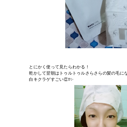
⁡とにかく使って見たらわかる！⁡
⁡乾かして翌朝はトゥルトゥルさらさらの髪の毛にな
⁡白キクラゲすごい👏‼️✨⁡