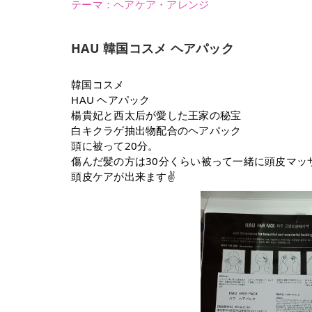
テーマ：
ヘアケア・アレンジ
HAU 韓国コスメ ヘアパック
韓国コスメ⁡
⁡HAU ヘアパック⁡
⁡楊貴妃と西太后が愛した王家の秘宝⁡
⁡白キクラゲ抽出物配合のヘアパック⁡
⁡頭に被って20分。⁡
⁡傷んだ髪の方は30分くらい被って一緒に頭皮マッ
⁡頭皮ケアが出来ます✌️⁡