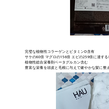
⁡完璧な植物性コラーゲンとビタミンD含有⁡
⁡サケの60倍 マグロの156倍 エビの259倍に達す
⁡植物性総合栄養剤ベータグルカン含む⁡
⁡豊富な栄養を頭皮と毛根に与えて健やかな髪に整え