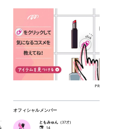
込)/5回 144,800円(税込)/5回 毛質に
Qoo10でのご購入はこちら CANMA
に触れた瞬間、ぷるんとしたジェリ
どに数分のせることで、集中保湿ケ
にぴったり。 Qoo10も、オリヤン
いでしょうか。 ズバリ、効果を実感
合わせて脱毛機を選択可能！有効期
KE むちぷるティント全色一覧 モモ
ーグロスが広がり、ふっくらボリュ
アとしても活用できます。 トナーパ
も、＠cosmeも、いつものコスメ購
するまでの期間や必要な施術回数が
限も5年と長くマイペースに通いや
｜血色感じるヌーディーピンク 桃の
ーム感のある仕上がりに✨ まるでリ
ッドの選び方 トナーパッドは、配合
入を“ちょっとお得”に変えられるの
大きな違いとして挙げられます！ 医
すい ラシャ メディオスターNeXT P
ような血色感を演出するヌーディー
フティングしたような、新しいリッ
成分やパッドの素材によって特徴が
が、トラミーリワードです✨ 今回
療脱毛は、医療機関（クリニックや
RO ジェントルYAGプロ 公式サイト
ピンク。 黄みと青みのバランスが良
プティンググロス💄 実際に使用した
異なります。 自分の肌悩みや理想の
は、トラミーリワードの特徴や活用
皮膚科など）だけで扱える高出力の
> ※医療脱毛は自由診療です。治療
く、自然になじむコーラル系カラー
方のクチコミ > 5 > プルプル > 唇に
仕上がりに合わせて選ぶことで、毎
方法、美容好きさんにおすすめな理
レーザーを使って、発毛組織にアプ
には赤み、痒み、火傷、毛嚢炎、一
です。 自然な血色感をプラスしてく
塗るPDRNグロス > > AMUSE ジェ
日のスキンケアに取り入れやすくな
由を詳しくご紹介します！ トラミー
ローチする施術といわれています。
時的な硬毛化などのリスクが伴いま
れるので、ナチュラルメイクとの相
ルフィットグロス > > ぷっくりツヤ
ります。 肌悩みに合わせて選ぶ パ
リワードとは？ 「トラミーリワー
そのため、少ない回数で永久脱毛
す。 目次▼ 1. エミナルクリニック
性抜群。 可愛らしく、多幸感のある
ツヤだけどベタっとした感じはなく
ッドの素材で選ぶ トナーパッドの使
ド」は、東証グロース上場企業であ
（※）を目指すことができます。
の魅力とは？選ばれる3つの特徴 ・
印象に仕上がります。 ワインベリー
て使いやすいですね。プランピング
い方 洗顔後すぐの清潔な肌に使用し
る株式会社アイズが運営する、安
（※永久脱毛とは一生毛が1本も生
最短6か月からの脱毛プランが選べ
｜気品をまとうローズレッド 深みの
効果で少しスーッとします。ここは
ます。 STEP1 エンボス面（凹凸
心・安全なポイントサイト機能で
えてこないという意味ではなく、ア
る！ ・全国60院以上＆21時まで営
ある青みレッド。 大人っぽく華やか
好き嫌いがあるかもしれませんが慣
面）で顔全体をやさしく拭き取りま
す。 トラミーリワードは、トラミー
メリカの基準に基づき「長期間にわ
業！ ・痛みに配慮した医療脱毛器の
な印象を与えるベリーカラーです。
れますね。 > > 分かりにくいけど、
す。 特に小鼻・あご・額など皮脂や
会員向けのポイントサービスです。
たって毛量が明らかに減少している
導入と肌トラブル対応 2. エミナル
ひと塗りで顔全体が華やかになり、
チップは片面がツルツル、片面がモ
古い角質が気になる部分は丁寧にな
対象ショップやサービスを利用する
状態が維持されること」を指しま
クリニックの口コミ・評判 3. エミ
リップを主役にしたメイクが完成。
ケモケになってます。 > > 桜グロス
じませましょう。 STEP2 パッドを
ことでポイントを獲得でき、貯まっ
す。） 一方のエステ脱毛は、出力が
ナルクリニックの全身脱毛料金プラ
クールで上品な雰囲気を演出できま
【日本限定色】：上品なピンクベー
裏返し、フラット面で顔全体をやさ
たポイントはAmazonギフト券やド
優しい機器を使うため痛みが少ない
ン ・全身脱毛の基本コースと料金
す。 フィグピューレ｜色っぽさと上
ジュ > > すももパールグロス【日本
PR
しく押さえながら化粧水をなじませ
ットマネーなどに交換できます。 普
のがメリットですが、毛根を破壊す
・追加費用がかからないシステム ・
品さを叶える赤みローズ 赤みとくす
限定色】：微細なラメがきらめく血
ます。 STEP3 その後は美容液・乳
段のネットショッピングを活用しな
ることはできないので一時的な減毛
支払い方法｜決済方法と医療ローン
みをほどよく含んだローズカラー。
色がよく見えるピンク。 > > どちら
液・クリームなど、普段どおりのス
がらポイントを貯められるため、ポ
にとどまります。結果的に、何度も
の活用も！ 4. エミナルクリニック
ニュートラルな発色で、肌色を選び
も上品で使いやすい色ですね。すも
キンケアを行います。 乾燥が気にな
イ活初心者でも始めやすいのが魅力
通う必要が出てくることが多くなり
の熱破壊式の脱毛機 5. エミナルク
にくい万能カラーです。 派手すぎず
もパールグロスの方がラメが入って
る部分には2〜5分程度のせて部分用
です✨ トラミーリワードの特徴 普
ます。 なお、医療脱毛は保険がきか
リニックのお得な割引・キャンペー
オフィシャルメンバー
落ち着いた印象に仕上がり、オン・
いるので華やかそうに見えるけど、
パックとして使用するのもおすすめ
段よく使っているコスメ通販サイト
ない自由診療なので、クリニックに
ン制度 ・学生プラン｜学生証の提示
オフ問わず使いやすいカラー。 きれ
付けてみると落ち着いた色ですね。
です。 おすすめトナーパッド7選 こ
を、トラミーリワード経由にするだ
よって料金設定が自由に決められて
で割引 ・ペア限定プラン｜家族や友
いめメイクにもカジュアルメイクに
> > スキンケア成分が配合されてい
ともみゅん
(
37
才)
こからは、保湿ケアや肌荒れケア、
けでポイントが貯まるのが大きな魅
います。だからこそ、しっかり比較
人と一緒にスタートできる ・他社か
もマッチします。 ラズベリーケーキ
る
て保湿もしっかりしてくれます。最
14
毛穴ケアなど目的別におすすめのト
力です✨ 例えば、、、 ・メガ割の
して選ぶことが大切なのです。 医療