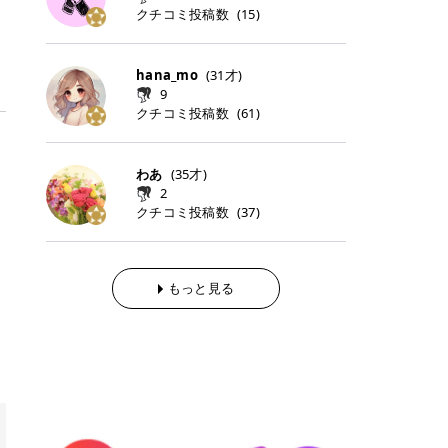
らの「のりかえ」や「お友だち紹
｜甘く可愛いモーヴピンク 鮮やかな
近、乾燥していた唇がプルンと見え
クチコミ投稿数
ナーパッドをご紹介します。 毎日使
タイミングで利用することが多いQ
(
15
)
脱毛の「熱破壊式」と「蓄熱式」と
介」も！ 6. 予約から脱毛施術まで
青みを感じるラズベリーピンク。 フ
てうれちい！ > > 引用元:コスメビ
いやすいトナーパッドから、スペシ
oo10 ・口コミを見ながら購入する
は？ 医療脱毛のレーザー機器には、
のステップ ・無料カウンセリングの
ェミニンな雰囲気を演出できる可愛
アイテム詳細を見るQoo10でのご購
ャルケアにぴったりなトナーパッド
＠cosme ・韓国コスメをチェック
大きく分けて「熱破壊式」と「蓄熱
予約方法 ・カウンセリング当日の持
らしいカラーです。 透明感を引き立
入はこちら 2026年上半期 総合2位
まで厳選しました。 1. MEDICUBE
する際によく見るOLIVE YOUNG GL
式」の2種類があり、それぞれ得意
hana_mo
(
31
才)
ち物 ・医師の問診とプラン提案 ・
てながら、甘さのある印象に。 韓国
柳屋（ヤナギヤ）「柳屋 あんず
PDRNピンクコラーゲンゲルトナー
OBAL など、すでに使い慣れている
な毛質が違います。 * 熱破壊式 高
施術当日の流れと次回予約の取り方
9
メイクやピンクメイクとも相性抜群
油」 👑「柳屋 あんず油」の特徴 1
パッド 「うるおいとハリ感をサポー
サイトが対象になっている場合も多
出力のレーザーをバチッ！と当て
7. 店舗一覧と美容医療メニュー ・
クチコミ投稿数
(
61
)
です。 フルーツオレ｜ピュア感あふ
00％植物由来の「柳屋 あんず油」
トし、なめらかな肌へ導く高密着ゲ
く、お買い物の内容や流れを変える
て、毛根の発毛組織に向けてレーザ
全国60院以上！エミナルクリニック
れるミルキーコーラル 白みを含んだ
フワッと香りさらっとまとまり、ツ
ルパッド」 PDRNやコラーゲン成分
必要はありません。 「どうせ買う予
ーを照射します。ワキやVIOのよう
の店舗一覧 ・脱毛だけじゃない！美
ミルキーなコーラルカラー。 やさし
ヤのある美しい髪に導きます。 ヘア
を配合し、乾燥やハリ不足が気にな
定だったコスメ」をトラミーリワー
な、太くて濃い毛にも使用が可能で
容医療メニュー 8. まとめ ｜エミナ
くふんわり発色し、粘膜リップのよ
だけでなく、ボディケア・ネイルケ
わあ
(
35
才)
る肌をしっとり整えるゲルタイプの
ドを経由するだけで、ポイントも一
す！その分、輪ゴムで弾かれたよう
ルクリニックの魅力とは？選ばれる
うな仕上がりになります。 柔らかく
アなど幅広く保湿ケア。 実際に使用
2
トナーパッド。密着力が高く、スキ
緒に受け取れる、そんな手軽さがあ
な強い痛みを感じやすい傾向があり
3つの特徴 ※1 開業2019年3月20日
可愛らしい印象になり、毎日使いた
した方のクチコミ > 5 > 1本あると
クチコミ投稿数
ンケアの土台ケアとして取り入れや
ります✨ またトラミーリワードに
(
37
)
ます。 * 蓄熱式 低出力のレーザー
～2026年6月30日時点(医療脱毛、
くなるナチュラルカラー。 スクール
便利なオイル😊 > 柳屋 あんず油 >
すいアイテムです。 アイテム詳細を
は、以下のような特徴があります！
を連続で当てて、毛の成長をコント
ハイフ、ダーマペン、美容点滴、医
メイクやオフィスメイクにもおすす
> ──────────── > > 100%植
見るQoo10での購入はこちら 2. BIO
・1ポイント＝1円でわかりやすい
ロールする部分（バルジ領域）にじ
療ダイエットなど) 「早く綺麗にな
めです。 40TH ストロベリーボンボ
物由来のオイル > > 白髪染めで傷ん
DANCE コラーゲンゲルトナーパッ
・選べるe-GIFT・Amazonギフト
わじわ熱を伝える方式です。急激な
りたいけど、痛いのはイヤだし、通
ン｜上品なピンクベージュ 黄みを抑
でいてパサついているので > オイル
ド 「うるおいを与えながら肌をやわ
券・ドットマネーなどに交換できる
熱さを感じにくく、痛みや肌への負
もっと見る
う時間もない…」医療脱毛にそんな
えたクリーミーなピンクベージュ。
は必需品です > > 少しとろみがある
らかく整える保湿ケアパッド」 ゲル
・トラミー会員なら無料で利用でき
担を抑えやすいのが嬉しいポイン
ハードルを感じていませんか？エミ
ほんのり青みを感じる絶妙なカラー
ものの、さらっと軽めのオイル > >
素材ならではの高密着設計で、肌に
る ・ポイ活初心者でも始めやすい
ト。顔や背中などの産毛や細い毛に
ナルクリニックは、そんな私たちの
で、自然な血色感を演出します。 肌
ベタつかなくて髪につけるとサラサ
うるおいを与えながらやさしく整え
編集部が厳選！トラミーリワードお
向いています。 最近は、この両方を
ワガママを叶えてくれるクリニック
になじみながらも、唇をふんわり明
ラでツヤが出ます✨ > > ドライヤー
る保湿特化型トナーパッド。乾燥し
すすめ3選 QOO10 Qoo10（キュー
使い分けられる優秀な脱毛機を導入
なんです！多くの女性から選ばれて
るく見せてくれるカラー。 オフィス
前とドライヤー後に使っていますが
やすい肌をふっくらとした印象に導
テン）は、話題の韓国コスメや最新
しているクリニックも増えているの
いる3つの魅力をご紹介します。 最
メイクやナチュラルメイクにもぴっ
> 髪がペタッとならなくて気に入っ
きます。 アイテム詳細を見るQoo1
のトレンドスキンケアがいち早く、
で、自分の毛質に合わせてお任せで
短6か月からの脱毛プランが選べ
たりです。 アイテム詳細を見るQoo
てます😊 > > ワンタッチキャップな
0での購入はこちら 3. SKIN1004 セ
驚きの価格で手に入る大人気の通販
きることが多いですよ。 ｜東京でお
る！ 「せっかく脱毛を始めたのに、
10でのご購入はこちら イエベ・ブ
ので開けやすく > 1滴ずつ出るので
ンテラ クイックカーミングパッド
サイトです！ 特に年4回開催される
すすめの医療脱毛クリニック4選 こ
次の予約が数ヶ月先…」なんてガッ
ルベ別おすすめカラー むちぷるティ
量を調節しやすく使いやすいです >
「ゆらぎやすい肌をすこやかに整え
ビッグセール「メガ割」では、20%