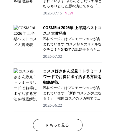
まれています ぷるんとしたツヤ感と
が多く、拭き取り後にそのまま部分
ら、コストパフォーマンスも重視し
す。 これから手軽に全身医療脱毛を
むっちりとした唇を演出できる「C
用パックとして使えるトナーパッド
たい方に！ メディオスターモノリス
始めたいと考えている方は、ぜひ最
ANMAKE（キャンメイク）むちぷる
2026.07.15
NEW
も増えています。 一方、拭き取り化
メディオスターNeXT PRO 公式サイ
後までチェックして、ご自身にぴっ
ティント」。 ティントならではの色
粧水は液体タイプのため、コットン
ト> レジーナクリニック 52,800円
たりのクリニック選びの参考にして
持ちに加え、プランパー効果※と保
に含ませて使用します。 使用量を調
(税込)/5回 99,000円(税込)/5回 ジェ
ください！ クリニック 全身＋VIO
湿ケアも叶えられることから、SNS
COSMEbi 2026年 上半期ベストコ
整しやすく、お気に入りの化粧水を
ントルシリーズを選べるため、脱毛
全身＋VIO＋顔 特徴 脱毛器 詳細 フ
でも話題の人気リップです。 「自分
スメ大賞発表
使いたい方やコストを抑えて続けた
機にこだわりたい方におすすめ！ ジ
レイアクリニック 52,800円(税込)/5
にはどのカラーが似合う？」「イエ
※本ページにはプロモーションが含
い方にもおすすめです。 トナーパッ
ェントルマックスプロ ジェントルマ
回 94,600円(税込)/5回 肌への負担
ベ・ブルベ別のおすすめは？」と気
まれています コスメ好きのリアルな
ドのメリット トナーパッドは、角質
ックスプロプラス ジェントルレーズ
に配慮しながら、コストパフォーマ
になっている方も多いのではないで
クチコミとSNSでの話題性をもとに
ケア・保湿ケア・部分用パックまで
プロ ソプラノチタニウム 公式サイ
ンスも重視したい方に！ メディオス
しょうか。 今回は6色のスウォッチ
選出された、COSMEbi 2026年上半
1枚で行える便利なスキンケアアイ
2026.07.02
ト> エミナルクリニック 49,500円
ターモノリス メディオスターNeXT
とともにご紹介！それぞれの色味や
期のベストコスメが決定！ 話題性・
テムです。 ここでは、トナーパッド
(税込)/6回 93,500円(税込)/6回 エミ
PRO 公式サイト> レジーナクリニッ
おすすめのパーソナルカラー、どん
使用感・仕上がりすべてを兼ね備え
を取り入れるメリットをご紹介しま
ナルクリニックの始めやすい料金設
ク 52,800円(税込)/5回 99,000円(税
なメイクに合うのかまで詳しく解説
た名品たちを、カテゴリ別にご紹介
コスメ好きさん必見！トラミーリ
す。 古い角質や皮脂汚れをやさしく
定！月々払いも安くて通いやすい ク
込)/5回 ジェントルシリーズを選べ
します✨ ※メイクアップ効果による
します。 本記事では、2025年11月
ワードでお得にポイ活する方法を
オフ トナーパッドを使用すること
リスタルプロ 公式サイト> リゼクリ
るため、脱毛機にこだわりたい方に
CANMAKE むちぷるティントとは？
～2026年4月までの半年間におい
徹底解説
で、洗顔だけでは落としきれない古
ニック 109,800円(税込)/5回 144,80
おすすめ！ ジェントルマックスプロ
CANMAKE むちぷるティントは、テ
て、COSMEbi内でのクチコミとSN
い角質や余分な皮脂汚れをやさしく
※本ページにはプロモーションが含
0円(税込)/5回 毛質に合わせて脱毛
ジェントルマックスプロプラス ジェ
ィント・プランパー・保湿ケアを1
Sでの話題性を元に選出されたコス
拭き取り、なめらかな肌へ整えま
まれています 「新作コスメが気にな
機を選択可能！有効期限も5年と長
ントルレーズプロ ソプラノチタニウ
本で叶えるリップです。 するすると
メやスキンケアなどの化粧品を「総
す。 保湿ケアまで1枚でできる 保湿
る！」「韓国コスメのメガ割でつい
くマイペースに通いやすい ラシャ
ム 公式サイト> エミナルクリニック
塗れるなめらかなテクスチャーで、
合」「デパコス」「プチプラ」「韓
成分を配合したトナーパッドなら、
買いすぎてしまう……」 そんな美容
メディオスターNeXT PRO ジェント
2026.06.22
49,500円(税込)/6回 93,500円(税
縦ジワをカバーしながら、むっちり
国コスメ」に分けて1位～3位までを
肌へうるおいを与えながらスキンケ
好きさんにおすすめなのが「トラミ
ルYAGプロ 公式サイト> ｜そもそも
込)/6回 エミナルクリニックの始め
としたツヤのある唇を演出します。
ランキング形式で発表！ 2026年上
アできるため、忙しい朝や夜の時短
ーリワード」です！ 普段のお買い物
医療脱毛って？エステ脱毛と何が違
やすい料金設定！月々払いも安くて
さらに、美容保湿成分を配合してい
半期 総合大賞 AMUSE（アミュー
ケアにもぴったりです。 部分パック
を少し工夫するだけでポイントを貯
うの？ 脱毛を考えたときに、まず悩
通いやすい クリスタルプロ 公式サ
るため、乾燥しにくくデイリー使い
ズ）「 ジェルフィットグロス」 👑
としても使える 多くのトナーパッド
められるため、コスメやスキンケア
もっと見る
むのが「医療脱毛とエステ脱毛、ど
イト> リゼクリニック 109,800円(税
にもぴったり！ アイテム詳細を見る
「ジェルフィットグロス」の特徴 唇
は、乾燥が気になる頬や額、小鼻な
にかかる費用を少しでも抑えたい方
っちがいいの？」ということではな