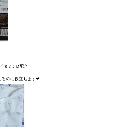
るビタミンD配合⁡
るのに役立ちます❤⁡