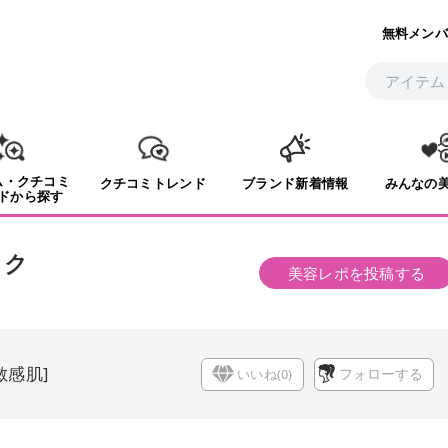
無料メンバ
ム・クチコミ
クチコミトレンド
ブランド新着情報
みんなの
ドから探す
ック
美容レポを投稿する
敏感肌
]
いいね(
0
)
フォローする