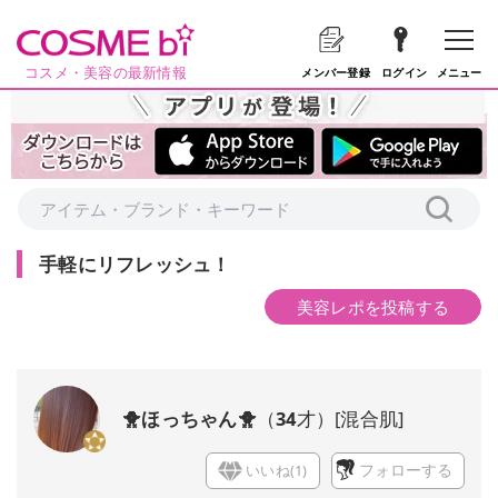
コスメ・美容の最新情報
メニュー
メンバー登録
ログイン
手軽にリフレッシュ！
美容レポを投稿する
🐥ほっちゃん🐥
（
34
才）
[
混合肌
]
いいね(
1
)
フォローする