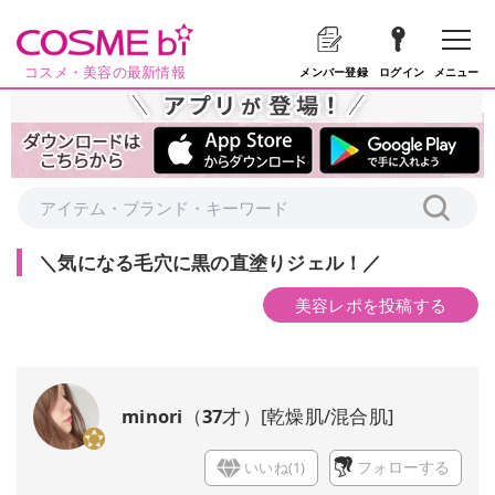
コスメ・美容の最新情報
メニュー
メンバー登録
ログイン
＼気になる毛穴に黒の直塗りジェル！／
美容レポを投稿する
minori
（
37
才）
[
乾燥肌/混合肌
]
いいね(
1
)
フォローする