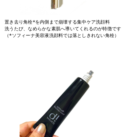
置き去り角栓*を内側まで崩壊する集中ケア洗顔料
洗うたび、なめらかな素肌へ導いてくれるのが特徴です
（*ソフィーナ美容液洗顔料では落としきれない角栓）