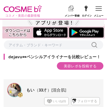
コスメ・美容の最新情報
メニュー
メンバー登録
ログイン
dejavu👀ペンシルアイライナーを比較レビュー！
美容レポを投稿する
もい
（
33
才）
[
混合肌
]
いいね(
0
)
フォローする